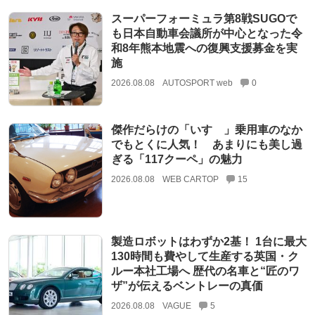
スーパーフォーミュラ第8戦SUGOで
も日本自動車会議所が中心となった令
和8年熊本地震への復興支援募金を実
施
2026.08.08
AUTOSPORT web
0
傑作だらけの「いすゞ」乗用車のなか
でもとくに人気！ あまりにも美し過
ぎる「117クーペ」の魅力
2026.08.08
WEB CARTOP
15
製造ロボットはわずか2基！ 1台に最大
130時間も費やして生産する英国・ク
ルー本社工場へ 歴代の名車と“匠のワ
ザ”が伝えるベントレーの真価
2026.08.08
VAGUE
5