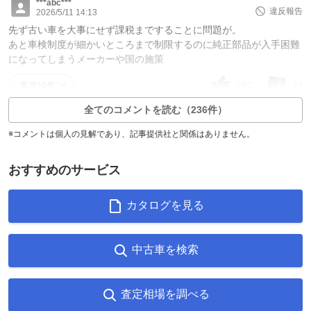
***abc***
違反報告
2026/5/11 14:13
先ず古い車を大事にせず課税まですることに問題が。
あと車検制度が細かいところまで制限するのに純正部品が入手困難
になってしまうメーカーや国の施策
662
34
返信10件
全てのコメントを読む（236件）
※コメントは個人の見解であり、記事提供社と関係はありません。
おすすめのサービス
カタログを見る
中古車を検索
査定相場を調べる