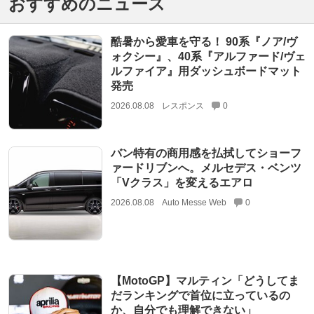
おすすめのニュース
酷暑から愛車を守る！ 90系『ノア/ヴ
ォクシー』、40系『アルファード/ヴェ
ルファイア』用ダッシュボードマット
発売
2026.08.08
レスポンス
0
バン特有の商用感を払拭してショーフ
ァードリブンへ。メルセデス・ベンツ
「Vクラス」を変えるエアロ
2026.08.08
Auto Messe Web
0
【MotoGP】マルティン「どうしてま
だランキングで首位に立っているの
か、自分でも理解できない」