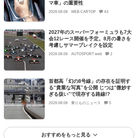
マ車」の重要性
2026.08.08
WEB CARTOP
43
2027年のスーパーフォーミュラも7大
会12レース開催を予定。8月の暑さを
考慮しサマーブレイクを設定
2026.08.08
AUTOSPORT web
2
首都高「幻の8号線」の存在を証明す
る“貴重な写真”を公開 じつは“微妙す
ぎる扱い”で現存する路線!?
2026.08.08
乗りものニュース
5
おすすめをもっと見る