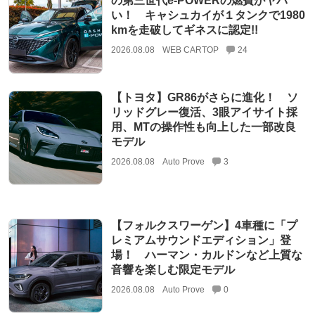
の第三世代e-POWERの燃費がヤバ
い！ キャシュカイが１タンクで1980
kmを走破してギネスに認定!!
2026.08.08
WEB CARTOP
24
【トヨタ】GR86がさらに進化！ ソ
リッドグレー復活、3眼アイサイト採
用、MTの操作性も向上した一部改良
モデル
2026.08.08
Auto Prove
3
【フォルクスワーゲン】4車種に「プ
レミアムサウンドエディション」登
場！ ハーマン・カルドンなど上質な
音響を楽しむ限定モデル
2026.08.08
Auto Prove
0