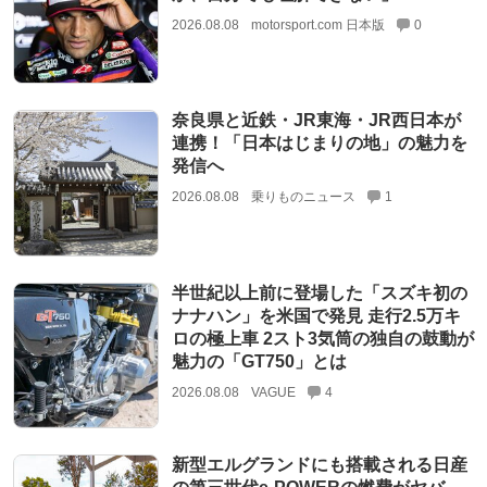
2026.08.08
motorsport.com 日本版
0
奈良県と近鉄・JR東海・JR西日本が
連携！「日本はじまりの地」の魅力を
発信へ
2026.08.08
乗りものニュース
1
半世紀以上前に登場した「スズキ初の
ナナハン」を米国で発見 走行2.5万キ
ロの極上車 2スト3気筒の独自の鼓動が
魅力の「GT750」とは
2026.08.08
VAGUE
4
新型エルグランドにも搭載される日産