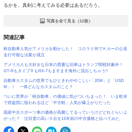
るかを、真剣に考えてみる必要はあるだろう。
写真を全て見る（12枚）
関連記事
軽自動車人気がアメリカを動かした！ コロラド州でＫカーの公道
走行可能な法案が成立
アメリカ人も大好きな日本の貴重な旧車はトランプ関税対象外！
GT-RもタイプＲもRX-7もますます海外に流出しちゃう!!
自動車カスタムの世界でもひときわややこしい「JDM」と「USD
M」！ 一体どんなカスタムのこと？
ついに世界が「軽自動車」の価値に気がついちまった！ いま欧米
で窃盗団に狙われるほど「中古軽」人気が爆上がりだった
国産中古スポーツ車の価格が高騰してるっていうけどどれぐらい上
がった？ 注目度の高い５台を15年前の中古価格と比べてみた