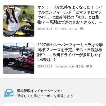
オンロードが気持ちよくなった！ ロイ
ヤルエンフィールド「ヒマラヤヒマラ
ヤ450」は空冷時代の「411」とは別
物!? ～高梨はづきのきおくきろく。～
2026.08.08
バイクのニュース
2
2027年のスーパーフォーミュラは今季
同様12レースを予定。テスト日程は検
討中……欧州ドライバーが参加しやす
い環境に？
2026.08.08
motorsport.com 日本版
0
愛車管理はマイカーページで！
登録してお得なクーポンを獲得しよう