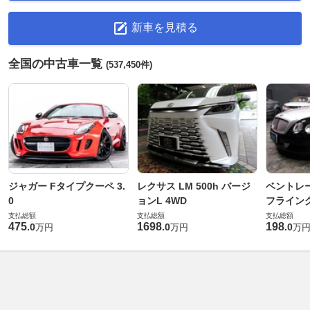
新車を見積る
全国の中古車一覧
(537,450件)
ジャガー Fタイプクーペ 3.
レクサス LM 500h バージ
ベントレ
0
ョンL 4WD
フライングス
支払総額
支払総額
支払総額
475
1698
198
.
0
.
0
.
0
万円
万円
万