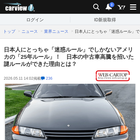
carview!
検索
通知
i
ログイン
ID新規取得
トップ
ニュース
業界ニュース
日本人にとっちゃ「迷惑ルール」で
日本人にとっちゃ「迷惑ルール」でしかないアメリ
カの「25年ルール」！ 日本の中古車高騰を招いた
謎ルールができた理由とは？
2026.05.11 14:02
掲載
236