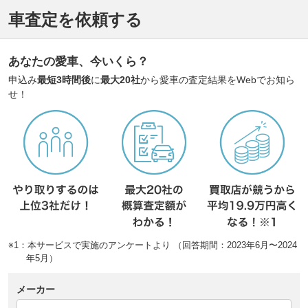
車査定を依頼する
あなたの愛車、今いくら？
申込み
最短3時間後
に
最大20社
から愛車の査定結果をWebでお知ら
せ！
※1：本サービスで実施のアンケートより （回答期間：2023年6月〜2024
年5月）
メーカー