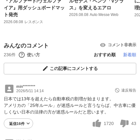
『アルファード/ヴェルファ
ルセデス・ベンツ「Vクラ
に
イア』用ダッシュボードマッ
ス」を変えるエアロ
理
ト発売
2026.08.08
Auto Messe Web
20
2026.08.08
レスポンス
みんなのコメント
コメント非表示
236件
使い方
おすすめ順
新着順
この記事にコメントする
min********
違反報告
2026/5/11 14:14
日本では13年を超えたら自動車税の割増が始まります。
アメリカの「25年ルール」が迷惑ルールと言うならば、中古車に優
しくない日本の法律の方が迷惑ルールだと思います。
1720
43
返信16件