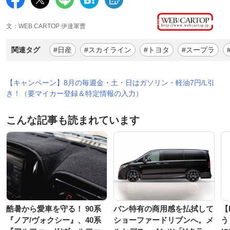
文：WEB CARTOP 伊達軍曹
関連タグ
#日産
#スカイライン
#トヨタ
#スープラ
【キャンペーン】8月の毎週金・土・日はガソリン・軽油7円/L引
き！（要マイカー登録＆特定情報の入力）
こんな記事も読まれています
酷暑から愛車を守る！ 90系
バン特有の商用感を払拭して
【
『ノア/ヴォクシー』、40系
ショーファードリブンへ。メ
う