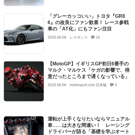
「グレーカッコいい」トヨタ『GR8
6』の改良にファン歓喜！ レース参戦
車の「AT化」にもファン注目
2026.08.08
レスポンス
16
【MotoGP】イギリスGP初日6番手の
マルク・マルケス「ケガの影響で、得
意だったところまで遅くなっている」
2026.08.08
motorsport.com 日本版
3
運転が上手くなりたいならマニュアル
車……は大きな間違い！ レーシング
ドライバーが語る「基礎を学ぶオート