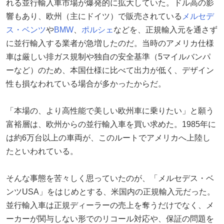
れる並行輸入車市場が爆発的に拡大していた。ドル高の影
響もあり、欧州（主にドイツ）で販売されている
メルセデ
ス・ベンツ
や
BMW
、
ポルシェ
などを、正規輸入元を通さず
に並行輸入する業者が急増したのだ。当時のアメリカ仕様
車は厳しい排ガス規制や独自の安全基準（5マイルバンパ
ーなど）のため、本国仕様に比べて出力が低く、デザイン
性も損なわれている場合が多かったからだ。
「本場の、より高性能で美しい欧州車に乗りたい」と願う
富裕層は、欧州からの並行輸入車を買い求めた。1985年に
は約6万台以上の車両が、このルートでアメリカへ上陸し
たといわれている。
そんな事態を苦々しく思っていたのが、「メルセデス・ベ
ンツUSA」をはじめとする、米国内の正規輸入元だった。
並行輸入車は正規ディーラーの売上を奪うだけでなく、メ
ーカーが関与しない形でのリコール対応や、保証の問題を