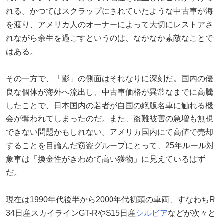
れる。かつてはスクラップにされていたような中古車が海
を渡り、アメリカ人のオーナーによって大切にレストアさ
れながら余生を過ごすというのは、なかなか素敵なことで
はある。
その一方で、「影」の側面はそれなりに深刻だ。国内の優
良な個体が海外へ流出し、中古車価格が異常なまでに高騰
したことで、日本国内の若者が自国の絶版名車に触れる機
会が奪われてしまったのだ。また、盗難被害の急増も無視
できない問題かもしれない。アメリカ国内にて高値で売却
することを目論んだ窃盗グループにとって、25年ルール対
象車は「換金性がきわめて高い獲物」に見えているはず
だ。
現在は1990年代後半から2000年代初頭の車両、すなわちR
34日産スカイラインGT-RやS15日産
シルビア
などが次々と