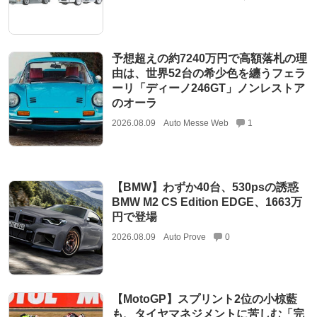
予想超えの約7240万円で高額落札の理
由は、世界52台の希少色を纏うフェラ
ーリ「ディーノ246GT」ノンレストア
のオーラ
2026.08.09
Auto Messe Web
1
【BMW】わずか40台、530psの誘惑
BMW M2 CS Edition EDGE、1663万
円で登場
2026.08.09
Auto Prove
0
【MotoGP】スプリント2位の小椋藍
も、タイヤマネジメントに苦しむ「完