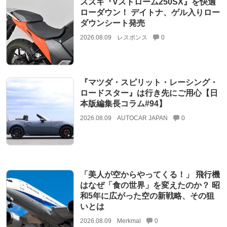
スズキ『Vストローム250SX』を快適
ローダウン！ デイトナ、ゲル入りロー
ダウンシート発売
2026.08.09
レスポンス
0
『マツダ・スピリット・レーシング・
ロードスター』は行き先にご用心【日
本版編集長コラム#94】
2026.08.09
AUTOCAR JAPAN
0
「美人が空からやってくる！」 飛行機
はなぜ「食の世界」を変えたのか？ 昭
和5年に広がった空の新戦略、その狙
いとは
2026.08.09
Merkmal
0