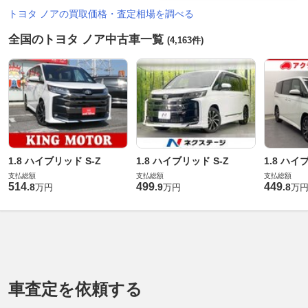
トヨタ ノアの買取価格・査定相場を調べる
全国のトヨタ ノア中古車一覧
(4,163件)
1.8 ハイブリッド S-Z
1.8 ハイブリッド S-Z
1.8 ハイ
支払総額
支払総額
支払総額
514
499
449
.
8
.
9
.
8
万円
万円
万
車査定を依頼する