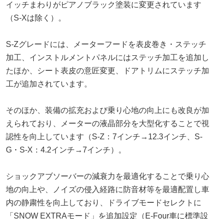
イッチまわりがピアノブラック塗装に変更されています
（S-Xは除く）。
S-Zグレードには、メーターフードを表皮巻き・ステッチ
加工、インストルメントパネルにはステッチ加工を追加し
たほか、シート表皮の意匠変更、ドアトリムにステッチ加
工が追加されています。
そのほか、装備の拡充および乗り心地の向上にも改良が加
えられており、メーターの液晶部分を大型化することで視
認性を向上しています（S-Z：7インチ→12.3インチ、S-
G・S-X：4.2インチ→7インチ）。
ショックアブソーバーの減衰力を最適化することで乗り心
地の向上や、ノイズの侵入経路に防音材等を最適配置し車
内の静粛性を向上しており、ドライブモードセレクトに
「SNOW EXTRAモード」を追加設定（E-Four車に標準設