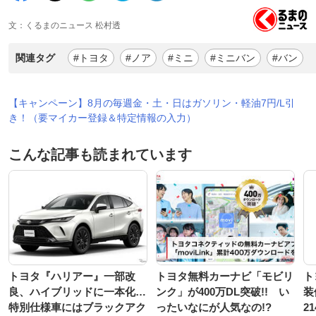
文：くるまのニュース 松村透
関連タグ
#トヨタ
#ノア
#ミニ
#ミニバン
#バン
【キャンペーン】8月の毎週金・土・日はガソリン・軽油7円/L引
き！（要マイカー登録＆特定情報の入力）
こんな記事も読まれています
トヨタ『ハリアー』一部改
トヨタ無料カーナビ「モビリ
ト
良、ハイブリッドに一本化…
ンク」が400万DL突破!! い
装
特別仕様車にはブラックアク
ったいなにが人気なの!?
2