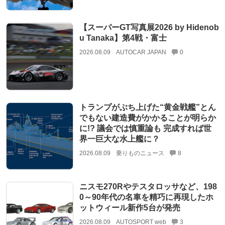
【スーパーGT写真展2026 by Hidenob
u Tanaka】第4戦・富士
2026.08.09
AUTOCAR JAPAN
0
トランプがぶち上げた“黄金戦艦”とん
でもない建造費がかかることが明らか
に!? 議会では慎重論も 完成すれば世
界一巨大な水上艦に？
2026.08.09
乗りものニュース
8
ニスモ270Rやテスタロッサなど、198
0～90年代の名車を精巧に再現したホ
ットウィール新作5台が発売
2026.08.09
AUTOSPORT web
3