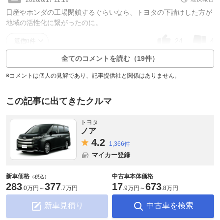
日産やホンダの工場閉鎖するぐらいなら、トヨタの下請けした方が
地域の活性化に繋がったのに。
24
4
返信0件
全てのコメントを読む（19件）
※コメントは個人の見解であり、記事提供社と関係はありません。
この記事に出てきたクルマ
トヨタ
ノア
4.
2
1,366件
マイカー登録
新車価格
中古車本体価格
（税込）
283
377
17
673
.
0万円
～
.
7万円
.
9万円
～
.
8万円
新車見積り
中古車を検索