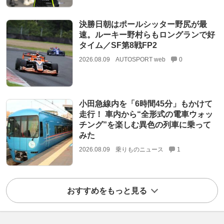
決勝日朝はポールシッター野尻が最
速。ルーキー野村らもロングランで好
タイム／SF第8戦FP2
2026.08.09
AUTOSPORT web
0
小田急線内を「6時間45分」もかけて
走行！ 車内から“全形式の電車ウォッ
チング”を楽しむ異色の列車に乗って
みた
2026.08.09
乗りものニュース
1
おすすめをもっと見る