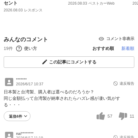
セント
2026.08.03
ベストカーWeb
20
2026.08.03
レスポンス
みんなのコメント
コメント非表示
19件
使い方
おすすめ順
新着順
この記事にコメントする
*******
違反報告
2026/6/17 10:37
日本製と台湾製、購入者は選べるのだろうか？
同じ金額払って台湾製が納車されたらハズレ感が凄い気がす
る・・・
57
11
返信4件
nai********
違反報告
2026/6/17 11:19