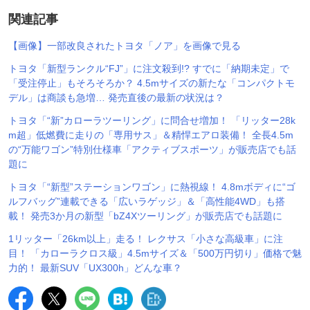
関連記事
【画像】一部改良されたトヨタ「ノア」を画像で見る
トヨタ「新型ランクル“FJ”」に注文殺到!? すでに「納期未定」で
「受注停止」もそろそろか？ 4.5mサイズの新たな「コンパクトモ
デル」は商談も急増… 発売直後の最新の状況は？
トヨタ「“新”カローラツーリング」に問合せ増加！ 「リッター28k
m超」低燃費に走りの「専用サス」＆精悍エアロ装備！ 全長4.5m
の“万能ワゴン”特別仕様車「アクティブスポーツ」が販売店でも話
題に
トヨタ「“新型”ステーションワゴン」に熱視線！ 4.8mボディに“ゴ
ルフバッグ”連載できる「広いラゲッジ」＆「高性能4WD」も搭
載！ 発売3か月の新型「bZ4Xツーリング」が販売店でも話題に
1リッター「26km以上」走る！ レクサス「小さな高級車」に注
目！ 「カローラクロス級」4.5mサイズ＆「500万円切り」価格で魅
力的！ 最新SUV「UX300h」どんな車？