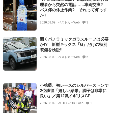
理者から突然の電話……車両交換?
バス停の休止作業? それって何っす
か?
2026.08.09
ベストカーWeb
3
開くパノラミックガラスルーフは必要
か!? 新型キックス「G」だけの特別
装備を検証!!
2026.08.09
ベストカーWeb
5
小椋藍、初レースのシルバーストンで
2位獲得「嬉しい結果。調子は非常に
良い」／第12戦イギリスGP
2026.08.09
AUTOSPORT web
1