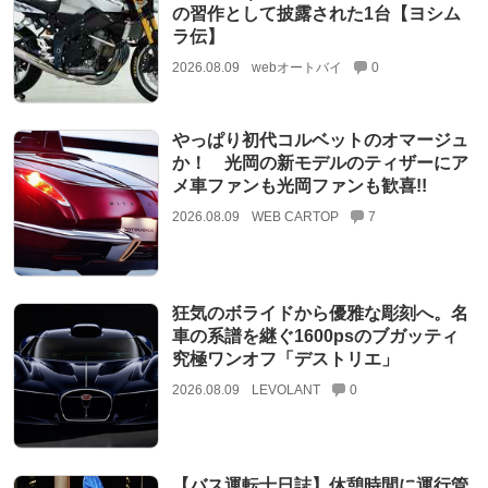
の習作として披露された1台【ヨシム
ラ伝】
2026.08.09
webオートバイ
0
やっぱり初代コルベットのオマージュ
か！ 光岡の新モデルのティザーにア
メ車ファンも光岡ファンも歓喜!!
2026.08.09
WEB CARTOP
7
狂気のボライドから優雅な彫刻へ。名
車の系譜を継ぐ1600psのブガッティ
究極ワンオフ「デストリエ」
2026.08.09
LEVOLANT
0
【バス運転士日誌】休憩時間に運行管