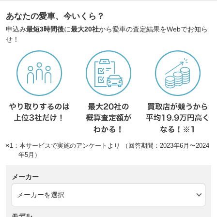
あなたの愛車、今いくら？
申込み
最短3時間後
に
最大20社
から愛車の査定結果をWebでお知ら
せ！
※1：本サービスで実施のアンケートより （回答期間：2023年6月〜2024
年5月）
メーカー
モデル