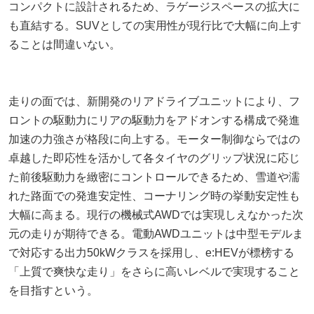
コンパクトに設計されるため、ラゲージスペースの拡大に
も直結する。SUVとしての実用性が現行比で大幅に向上す
ることは間違いない。
走りの面では、新開発のリアドライブユニットにより、フ
ロントの駆動力にリアの駆動力をアドオンする構成で発進
加速の力強さが格段に向上する。モーター制御ならではの
卓越した即応性を活かして各タイヤのグリップ状況に応じ
た前後駆動力を緻密にコントロールできるため、雪道や濡
れた路面での発進安定性、コーナリング時の挙動安定性も
大幅に高まる。現行の機械式AWDでは実現しえなかった次
元の走りが期待できる。電動AWDユニットは中型モデルま
で対応する出力50kWクラスを採用し、e:HEVが標榜する
「上質で爽快な走り」をさらに高いレベルで実現すること
を目指すという。