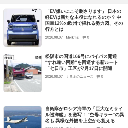
「EV嫌いにこそ刺さります」 日本の
軽EVは新たな主役になれるのか？ 中
国車12%の欧州で揺れる勢力図、その
行方とは
2026.08.07
Merkmal
0
松阪市の国道166号にバイパス開通
“すれ違い困難”を回避する新ルート
「七日市」工区が7月17日に開通
2026.08.07
くるまのニュース
0
自衛隊がロシア海軍の「巨大なミサイ
ル巡洋艦」を激写！ “空母キラー”の異
名も 異様な外観を上空から捉える