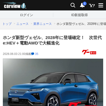
carview!
検索
通知
i
ログイン
ID新規取得
トップ
ニュース
業界ニュース
ホンダ新型ヴェゼル、2028年に登場
ホンダ新型ヴェゼル、2028年に登場確定！ 次世代
e:HEV＋電動AWDで大幅進化
2026.06.03 21:00
掲載
35