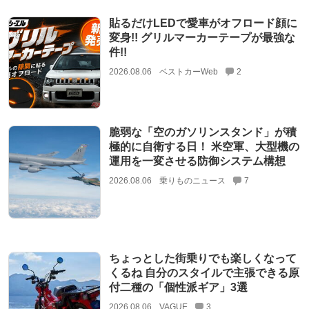
貼るだけLEDで愛車がオフロード顔に
変身!! グリルマーカーテープが最強な
件!!
2026.08.06
ベストカーWeb
2
脆弱な「空のガソリンスタンド」が積
極的に自衛する日！ 米空軍、大型機の
運用を一変させる防御システム構想
2026.08.06
乗りものニュース
7
ちょっとした街乗りでも楽しくなって
くるね 自分のスタイルで主張できる原
付二種の「個性派ギア」3選
2026.08.06
VAGUE
3