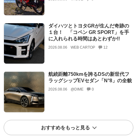
ダイハツとトヨタGRが生んだ奇跡の
１台！ 「コペン GR SPORT」を手
に入れられる時間はあとわずか!!
2026.08.06
WEB CARTOP
12
航続距離750kmを誇るDSの新世代フ
ラッグシップEVセダン「N°8」の全貌
2026.08.06
@DIME
0
おすすめをもっと見る