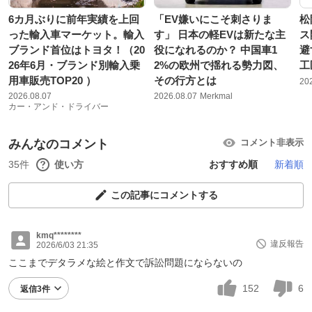
6カ月ぶりに前年実績を上回
「EV嫌いにこそ刺さりま
松
った輸入車マーケット。輸入
す」 日本の軽EVは新たな主
ス
ブランド首位はトヨタ！（20
役になれるのか？ 中国車1
避
26年6月・ブランド別輸入乗
2%の欧州で揺れる勢力図、
工
用車販売TOP20 ）
その行方とは
20
2026.08.07
2026.08.07
Merkmal
カー・アンド・ドライバー
みんなのコメント
コメント非表示
35件
使い方
おすすめ順
新着順
この記事にコメントする
kmq********
違反報告
2026/6/03 21:35
ここまでデタラメな絵と作文で訴訟問題にならないの
152
6
返信3件