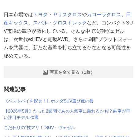
日本市場では
トヨタ
・
ヤリスクロス
や
カローラクロス
、
日
産
キックス
、
スバル
・
クロストレック
など、コンパクトSU
V市場の競争が激化している。そんな中で次期ヴェゼル
は、次世代e:HEVと電動AWD、さらに刷新プラットフォー
ムを武器に、新たな基準を打ち立てる存在となる可能性を
秘めている。
写真を全て見る（1枚）
関連記事
《ベストバイを探せ！》ホンダSUV選び虎の巻
【2026年5月】たった2週間であの人気車に乗れるかも!? 納車が早
い注目モデル20選
こだわりの“技アリ！”SUV・ヴェゼル