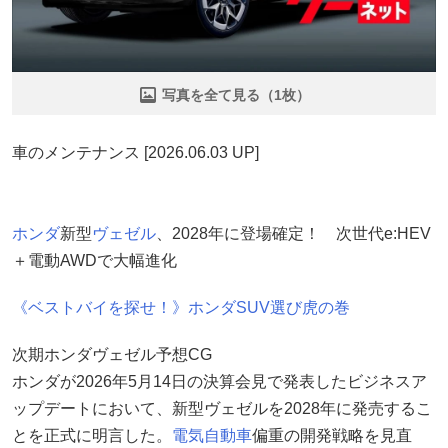
写真を全て見る（1枚）
車のメンテナンス [2026.06.03 UP]
ホンダ
新型
ヴェゼル
、2028年に登場確定！ 次世代e:HEV
＋電動AWDで大幅進化
《ベストバイを探せ！》ホンダSUV選び虎の巻
次期ホンダヴェゼル予想CG
ホンダが2026年5月14日の決算会見で発表したビジネスア
ップデートにおいて、新型ヴェゼルを2028年に発売するこ
とを正式に明言した。
電気自動車
偏重の開発戦略を見直