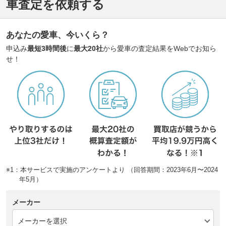
車査定を依頼する
あなたの愛車、今いくら？
申込み
最短3時間後
に
最大20社
から愛車の査定結果をWebでお知ら
せ！
※1：本サービスで実施のアンケートより （回答期間：2023年6月〜2024
年5月）
メーカー