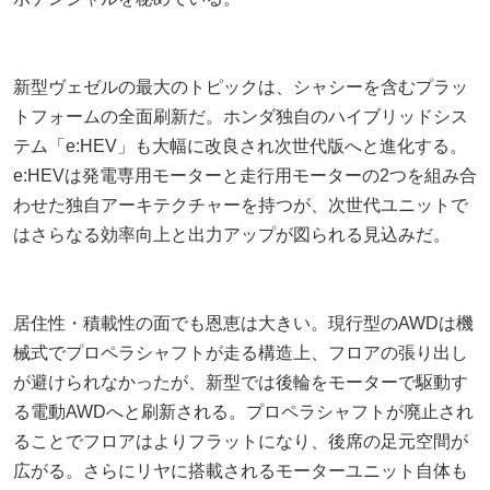
新型ヴェゼルの最大のトピックは、シャシーを含むプラッ
トフォームの全面刷新だ。ホンダ独自のハイブリッドシス
テム「e:HEV」も大幅に改良され次世代版へと進化する。
e:HEVは発電専用モーターと走行用モーターの2つを組み合
わせた独自アーキテクチャーを持つが、次世代ユニットで
はさらなる効率向上と出力アップが図られる見込みだ。
居住性・積載性の面でも恩恵は大きい。現行型のAWDは機
械式でプロペラシャフトが走る構造上、フロアの張り出し
が避けられなかったが、新型では後輪をモーターで駆動す
る電動AWDへと刷新される。プロペラシャフトが廃止され
ることでフロアはよりフラットになり、後席の足元空間が
広がる。さらにリヤに搭載されるモーターユニット自体も