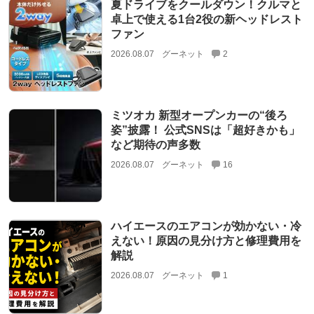
夏ドライブをクールダウン！クルマと
卓上で使える1台2役の新ヘッドレスト
ファン
2026.08.07
グーネット
2
ミツオカ 新型オープンカーの“後ろ
姿”披露！ 公式SNSは「超好きかも」
など期待の声多数
2026.08.07
グーネット
16
ハイエースのエアコンが効かない・冷
えない！原因の見分け方と修理費用を
解説
2026.08.07
グーネット
1