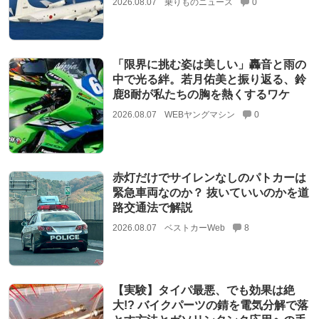
2026.08.07
乗りものニュース
0
「限界に挑む姿は美しい」轟音と雨の
中で光る絆。若月佑美と振り返る、鈴
鹿8耐が私たちの胸を熱くするワケ
2026.08.07
WEBヤングマシン
0
赤灯だけでサイレンなしのパトカーは
緊急車両なのか？ 抜いていいのかを道
路交通法で解説
2026.08.07
ベストカーWeb
8
【実験】タイパ最悪、でも効果は絶
大!? バイクパーツの錆を電気分解で落