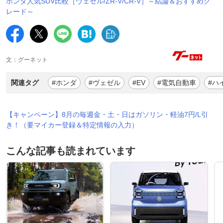
ホンダ人気SUV比較［ヴェゼル/ZR-V/CR-V］～結論＆おすすめグ
レード～
文：グーネット
関連タグ
#ホンダ
#ヴェゼル
#EV
#電気自動車
#ハ
【キャンペーン】8月の毎週金・土・日はガソリン・軽油7円/L引
き！（要マイカー登録＆特定情報の入力）
こんな記事も読まれています