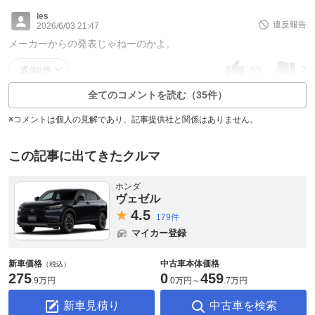
les
違反報告
2026/6/03 21:47
メーカーからの発表じゃねーのかよ。
69
2
返信0件
全てのコメントを読む（35件）
※コメントは個人の見解であり、記事提供社と関係はありません。
この記事に出てきたクルマ
ホンダ
ヴェゼル
4.
5
179件
マイカー登録
新車価格
中古車本体価格
（税込）
275
0
459
.
9万円
.
0万円
～
.
7万円
新車見積り
中古車を検索