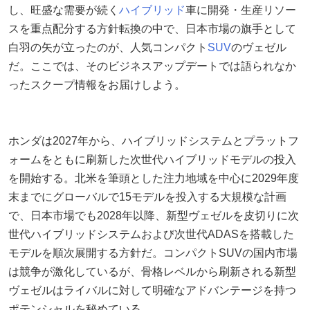
し、旺盛な需要が続く
ハイブリッド
車に開発・生産リソー
スを重点配分する方針転換の中で、日本市場の旗手として
白羽の矢が立ったのが、人気コンパクト
SUV
のヴェゼル
だ。ここでは、そのビジネスアップデートでは語られなか
ったスクープ情報をお届けしよう。
ホンダは2027年から、ハイブリッドシステムとプラットフ
ォームをともに刷新した次世代ハイブリッドモデルの投入
を開始する。北米を筆頭とした注力地域を中心に2029年度
末までにグローバルで15モデルを投入する大規模な計画
で、日本市場でも2028年以降、新型ヴェゼルを皮切りに次
世代ハイブリッドシステムおよび次世代ADASを搭載した
モデルを順次展開する方針だ。コンパクトSUVの国内市場
は競争が激化しているが、骨格レベルから刷新される新型
ヴェゼルはライバルに対して明確なアドバンテージを持つ
ポテンシャルを秘めている。