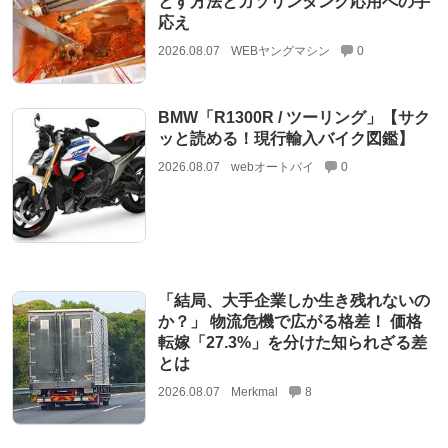
とす方法とガソリンタンク応用への手
応え
2026.08.07
WEBヤングマシン
0
BMW「R1300R / ツーリング」【サク
ッと読める！現行輸入バイク図鑑】
2026.08.07
webオートバイ
0
「結局、大手企業しか生き残れないの
か？」 物流危機で広がる格差！ 価格
転嫁「27.3%」を分けた知られざる差
とは
2026.08.07
Merkmal
8