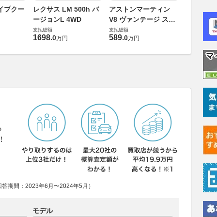
ロータス 
イプクー
レクサス LM 500h バ
アストンマーティン
エヴォー
ージョンL 4WD
V8 ヴァンテージ スポ
支払総額
ーツシフト
支払総額
支払総額
448
.
0
万円
1698
.
589
.
0
0
万円
万円
ら
！
期間：2023年6月〜2024年5月）
モデル