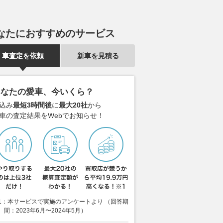
なたにおすすめのサービス
車査定を依頼
新車を見積る
あなたの愛車、今いくら？
込み
最短3時間後
に
最大20社
から
車の査定結果をWebでお知らせ！
超えた走り」と残り11
マクラーレンは旧型車テストで
フォード・レ
触を非難。激しい2位
シーズン前半を締めくくる。ピ
イパーカー用5
たポルシェとキャデラ
アストリ＆フォルナローリはポ
ヨーテ”のダ
SA
ルティマオ初走行
を公開
AUTOSPORT web
2026.08.01
AUTOSPORT web
2026.08.06
AUT
1：本サービスで実施のアンケートより （回答期
間：2023年6月〜2024年5月）