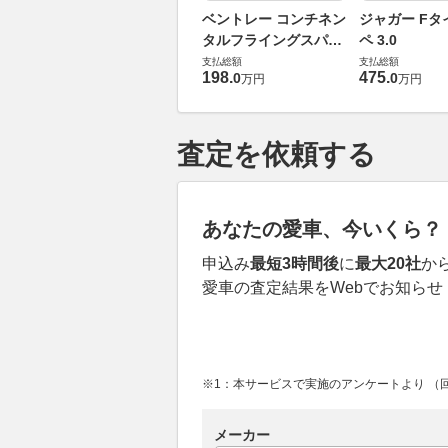
ベントレー コンチネン
ジャガー Fタ
タルフライングスパー
ペ 3.0
6.0 4WD
支払総額
支払総額
198
.
475
.
0
0
万円
万円
査定を依頼する
あなたの愛車、今いくら？
申込み
最短3時間後
に
最大20社
か
愛車の査定結果をWebでお知らせ
※1：本サービスで実施のアンケートより （回答
メーカー