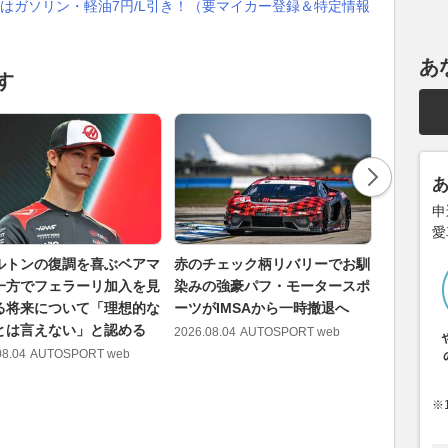
はガソリン・軽油7円/L引き！（要マイカー登録＆特定情報
あ
す
申
愛
ルトンの復調を喜ぶベアマ
赤のチェック柄リバリーでお馴
「一線を
一方でフェラーリ加入を見
染みの強豪パフ・モータースポ
分での接
る将来について「理想的な
ーツがIMSAから一時撤退へ
争い演じ
とは言えない」と認める
ック／IM
2026.08.04
AUTOSPORT web
08.04
AUTOSPORT web
2026.08.05
※