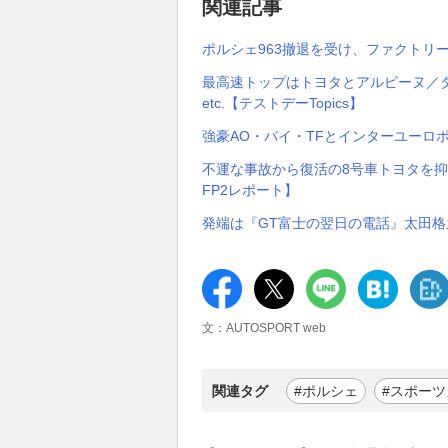
関連記事
ポルシェ963撤退を受け、ファクトリー
最高速トップはトヨタとアルピーヌ／
etc.【テストデーTopics】
強豪AO・バイ・TFとインターユーロ
不運な事故から復活の8号車トヨタを抑
FP2レポート】
発端は『GT富士の翌日の電話』太田格
文：AUTOSPORT web
関連タグ
#ポルシェ
#スポーツ