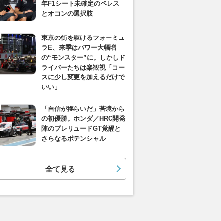
年F1シート未確定のペレス
とオコンの選択肢
東京の街を駆けるフォーミュ
ラE、来季はパワー大幅増
の“モンスター”に。しかしド
ライバーたちは楽観視「コー
スに少し変更を加えるだけで
いい」
「自信が揺らいだ」苦境から
の初優勝。ホンダ／HRC開発
陣のプレリュードGT覚醒と
さらなるポテンシャル
全て見る