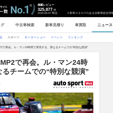
掲載レビュー
325,877
件
時点
※新車カタログのある自動車総合情報
2026.08.07
ログ
中古車検索
新車見積り
車買取
ニュース
品
スポーツ
モーターショー
イベント
ランキング
P2で再会。ル・マン24時間で実現する、異なるチームでの“特別な競演”
MP2で再会。ル・マン24時
るチームでの“特別な競演”
新