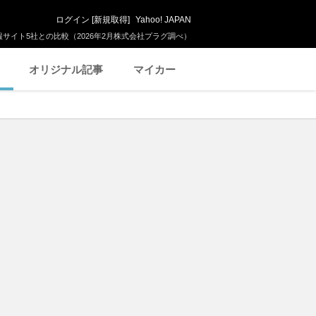
ログイン
[
新規取得
]
Yahoo! JAPAN
サイト5社との比較（2026年2月株式会社プラグ調べ）
オリジナル記事
マイカー