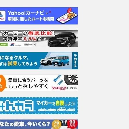
エヴォーラ
ホンダ NSX 3.0
ロールスロイス ゴース
日産 
ラ
ト ロールスロイス ゴ
ック 
支払総額
898
.
0
万円
ースト(第1世代 / RR4)
支払総額
支払総額
905
.
220
.
1
0
万円