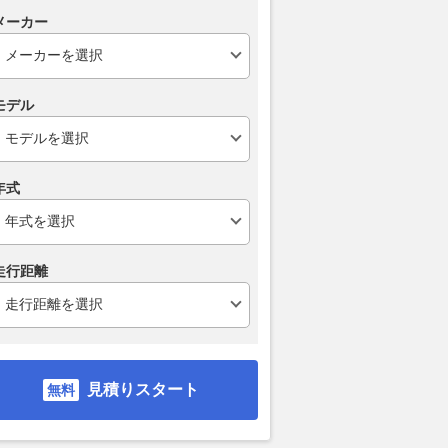
メーカー
モデル
年式
走行距離
見積りスタート