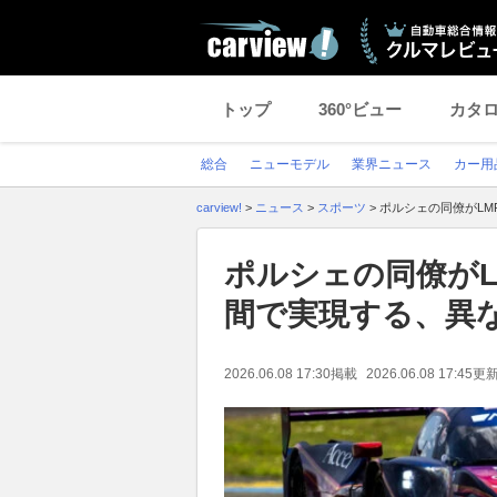
トップ
360°ビュー
カタ
総合
ニューモデル
業界ニュース
カー用
carview!
>
ニュース
>
スポーツ
>
ポルシェの同僚がLM
ポルシェの同僚がL
間で実現する、異な
2026.06.08 17:30
掲載
2026.06.08 17:45
更