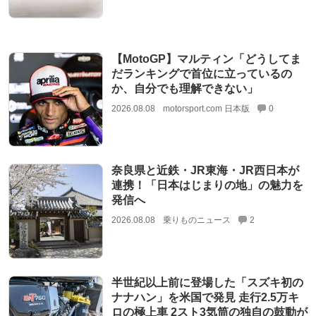
【MotoGP】マルティン「どうしてま
だランキングで首位に立っているの
か、自分でも理解できない」
2026.08.08
motorsport.com 日本版
0
奈良県と近鉄・JR東海・JR西日本が
連携！「日本はじまりの地」の魅力を
発信へ
2026.08.08
乗りものニュース
2
半世紀以上前に登場した「スズキ初の
ナナハン」を米国で発見 走行2.5万キ
ロの極上車 2スト3気筒の独自の鼓動が