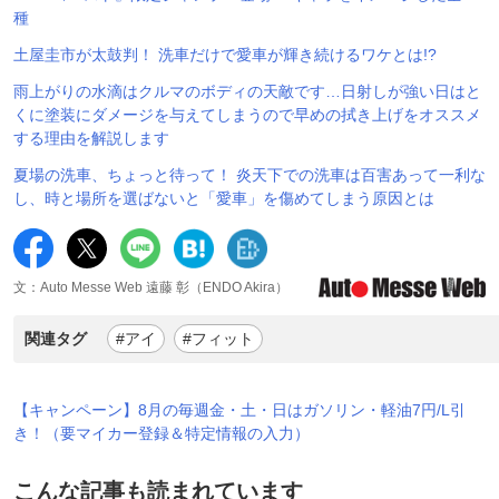
種
土屋圭市が太鼓判！ 洗車だけで愛車が輝き続けるワケとは!?
雨上がりの水滴はクルマのボディの天敵です…日射しが強い日はと
くに塗装にダメージを与えてしまうので早めの拭き上げをオススメ
する理由を解説します
夏場の洗車、ちょっと待って！ 炎天下での洗車は百害あって一利な
し、時と場所を選ばないと「愛車」を傷めてしまう原因とは
文：Auto Messe Web 遠藤 彰（ENDO Akira）
関連タグ
#アイ
#フィット
【キャンペーン】8月の毎週金・土・日はガソリン・軽油7円/L引
き！（要マイカー登録＆特定情報の入力）
こんな記事も読まれています