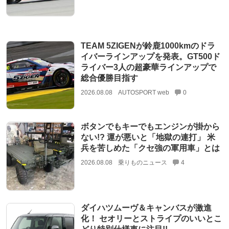
TEAM 5ZIGENが鈴鹿1000kmのドラ
イバーラインアップを発表。GT500ド
ライバー3人の超豪華ラインアップで
総合優勝目指す
2026.08.08
AUTOSPORT web
0
ボタンでもキーでもエンジンが掛から
ない!? 運が悪いと「地獄の連打」 米
兵を苦しめた「クセ強の軍用車」とは
2026.08.08
乗りものニュース
4
ダイハツムーヴ＆キャンバスが激進
化！ セオリーとストライプのいいとこ