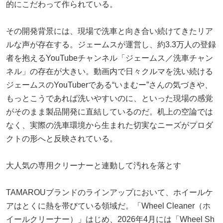
的にこだわって作られている。
その開発背景には、現場で洗車と向き合い続けてきたリア
ルな声が存在する。ジェームスが運営し、約3.3万人の登録
者を抱えるYouTubeチャンネル「ジェームス／洗車チャン
ネル」の存在が大きい。動画内で日々クルマを洗い続ける
ジェームスのYouTuberである“いまむー”さんの気づきや、
もっとこうであれば洗いやすいのに、といった現場の感覚
がそのまま製品開発に直結しているのだ。机上の空論では
なく、実際の洗車環境から生まれた切実なニーズがプロダ
クトの形へと反映されている。
大人気の専用クリーナーと連動して汚れを落とす
TAMAROUブランドのラインアップにおいて、ホイールケ
アはとくに熱を帯びている領域だ。「Wheel Cleaner（ホ
イールクリーナー）」はじめ、2026年4月には「Wheel Sh