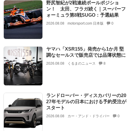
野尻智紀が2戦連続ポールポジショ
ン！ 太田、フラガ続く｜スーパーフ
ォーミュラ第8戦SUGO：予選結果
2026.08.08
motorsport.com 日本版
0
ヤマハ「XSR155」発売から1か月 堅
調なセールスで販売店では品薄状態に
2026.08.08
くるまのニュース
8
ランドローバー・ディスカバリーの20
27年モデルの日本における予約受注が
スタート
2026.08.08
カー・アンド・ドライバー
0