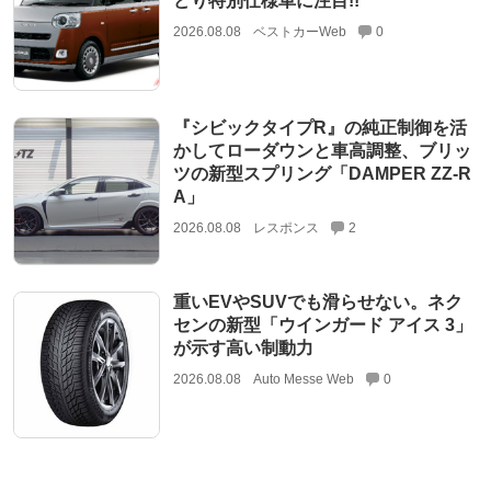
どり特別仕様車に注目!!
2026.08.08
ベストカーWeb
0
『シビックタイプR』の純正制御を活
かしてローダウンと車高調整、ブリッ
ツの新型スプリング「DAMPER ZZ-R
A」
2026.08.08
レスポンス
2
重いEVやSUVでも滑らせない。ネク
センの新型「ウインガード アイス 3」
が示す高い制動力
2026.08.08
Auto Messe Web
0