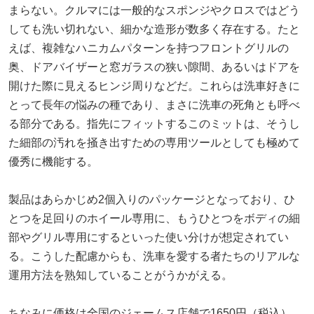
まらない。クルマには一般的なスポンジやクロスではどう
しても洗い切れない、細かな造形が数多く存在する。たと
えば、複雑なハニカムパターンを持つフロントグリルの
奥、ドアバイザーと窓ガラスの狭い隙間、あるいはドアを
開けた際に見えるヒンジ周りなどだ。これらは洗車好きに
とって長年の悩みの種であり、まさに洗車の死角とも呼べ
る部分である。指先にフィットするこのミットは、そうし
た細部の汚れを掻き出すための専用ツールとしても極めて
優秀に機能する。
製品はあらかじめ2個入りのパッケージとなっており、ひ
とつを足回りのホイール専用に、もうひとつをボディの細
部やグリル専用にするといった使い分けが想定されてい
る。こうした配慮からも、洗車を愛する者たちのリアルな
運用方法を熟知していることがうかがえる。
ちなみに価格は全国のジェームス店舗で1650円（税込）、