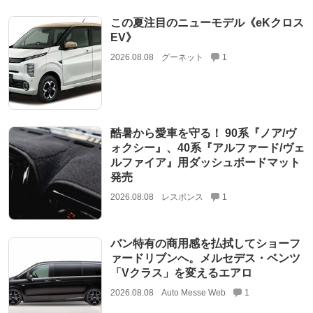
この夏注目のニューモデル《eKクロス
EV》
2026.08.08
グーネット
1
酷暑から愛車を守る！ 90系『ノア/ヴ
ォクシー』、40系『アルファード/ヴェ
ルファイア』用ダッシュボードマット
発売
2026.08.08
レスポンス
1
バン特有の商用感を払拭してショーフ
ァードリブンへ。メルセデス・ベンツ
「Vクラス」を変えるエアロ
2026.08.08
Auto Messe Web
1