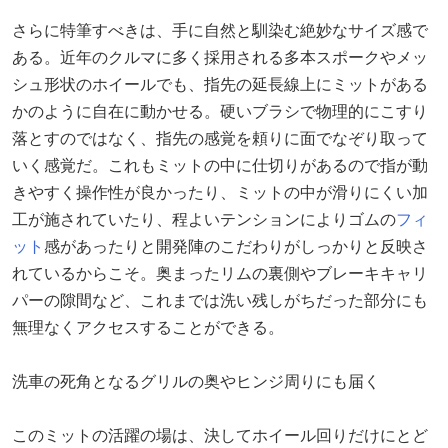
さらに特筆すべきは、手に自然と馴染む絶妙なサイズ感で
ある。近年のクルマに多く採用される多本スポークやメッ
シュ形状のホイールでも、指先の延長線上にミットがある
かのように自在に動かせる。硬いブラシで物理的にこすり
落とすのではなく、指先の感覚を頼りに面でなぞり取って
いく感覚だ。これもミットの中に仕切りがあるので指が動
きやすく操作性が良かったり、ミットの中が滑りにくい加
工が施されていたり、程よいテンションによりゴムの
フィ
ット
感があったりと開発陣のこだわりがしっかりと反映さ
れているからこそ。奥まったリムの裏側やブレーキキャリ
パーの隙間など、これまでは洗い残しがちだった部分にも
無理なくアクセスすることができる。
洗車の死角となるグリルの奥やヒンジ周りにも届く
このミットの活躍の場は、決してホイール回りだけにとど