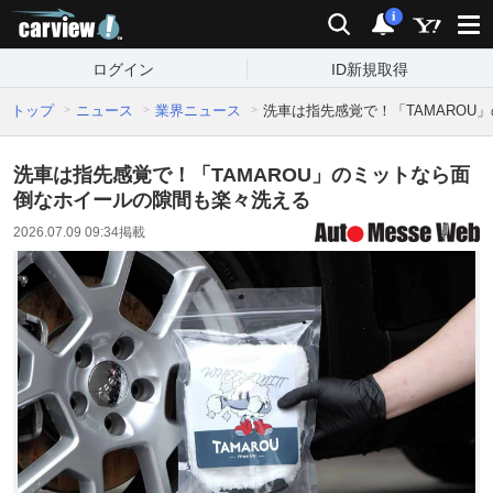
carview!
検索
通知
i
ログイン
ID新規取得
トップ
ニュース
業界ニュース
洗車は指先感覚で！「TAMARO
洗車は指先感覚で！「TAMAROU」のミットなら面
倒なホイールの隙間も楽々洗える
2026.07.09 09:34
掲載