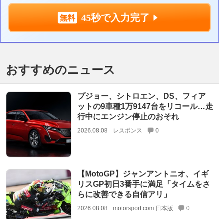
45秒で入力完了
おすすめのニュース
プジョー、シトロエン、DS、フィア
ットの9車種1万9147台をリコール…走
行中にエンジン停止のおそれ
2026.08.08
レスポンス
0
【MotoGP】ジャンアントニオ、イギ
リスGP初日3番手に満足「タイムをさ
らに改善できる自信アリ」
2026.08.08
motorsport.com 日本版
0