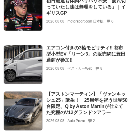
初日最速も体調バリバリ不安「疲れ切
っていたし膝は無理をしている」｜イ
ギリスGP
2026.08.08
motorsport.com 日本版
0
エアコン付きの3輪モビリティ!! 都市
型小型EV「リーン3」の販売網に豊田
通商が参加!!
2026.08.08
ベストカーWeb
8
【アストンマーティン】「ヴァンキッ
シュ25」誕生！ 25周年を祝う世界50
台限定、Q by Aston Martinが仕立て
た究極のV12グランドツアラー
2026.08.08
Auto Prove
2