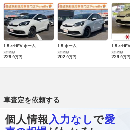
1.5 e:HEV ホーム
1.5 ホーム
1.5 e:H
支払総額
支払総額
支払総額
229
202
229
.
9
.
9
.
9
万円
万円
万
車査定を依頼する
個人情報
入力なし
で
愛