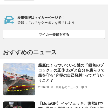
愛車管理はマイカーページで！
登録してお得なクーポンを獲得しよう
マイカー登録をする
おすすめのニュース
船底にくっついている謎の「銀色のブ
ロック」の正体 わざと自分を腐らせて
船を守る“究極の自己犠牲”ってどうい
うこと？
2026.08.08
乗りものニュース
9
【MotoGP】ベッツェッキ、復帰戦で