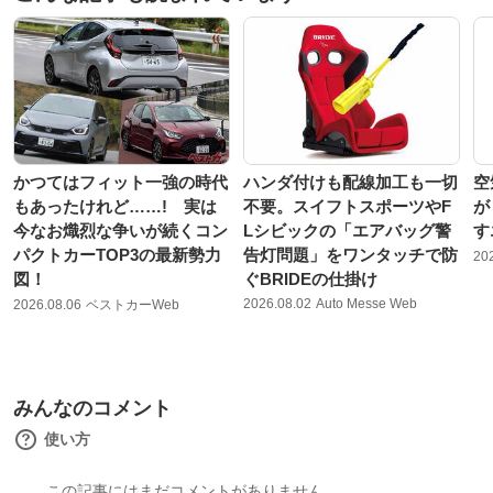
かつてはフィット一強の時代
ハンダ付けも配線加工も一切
空
もあったけれど……! 実は
不要。スイフトスポーツやF
が
今なお熾烈な争いが続くコン
Lシビックの「エアバッグ警
す
パクトカーTOP3の最新勢力
告灯問題」をワンタッチで防
20
図！
ぐBRIDEの仕掛け
2026.08.02
Auto Messe Web
2026.08.06
ベストカーWeb
みんなのコメント
使い方
この記事にはまだコメントがありません。