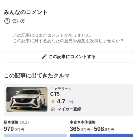
みんなのコメント
使い方
この記事にはまだコメントがありません。
この記事に対するあなたの意見や感想を投稿しませんか？
この記事にコメントする
この記事に出てきたクルマ
キャデラック
CT5
4.
7
7件
マイカー登録
新車価格
中古車本体価格
（税込）
970
365
508
.
0万円
.
0万円
～
.
0万円