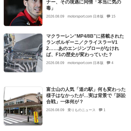
ナー、その境遇に同情「本当に気の
毒」
2026.08.09
motorsport.com 日本版
15
マクラーレン“MP4/8B”に搭載された
ランボルギーニ／クライスラーV1
2……あのエンジンブローがなけれ
ば、F1の歴史が変わっていた？
2026.08.09
motorsport.com 日本版
4
富士山の人気「道の駅」何も変わった
様子はなかったが…実は背景で「訴訟
合戦」一体何が？
2026.08.09
乗りものニュース
1