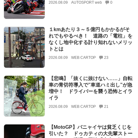
2026.08.09
AUTOSPORT web
0
１kmあたり３～５億円もかかるがそ
れでもやるべき！ 道路の「電柱」を
なくし地中化する計り知れないメリッ
トとは
2026.08.09
WEB CARTOP
23
【悲鳴】「抜くに抜けない……」自転
車の青切符導入で”車道ハミ出し”が急
増中！ ドライバーを襲う恐怖とイラ
イラ
2026.08.09
WEB CARTOP
21
【MotoGP】バニャイヤは貧乏くじを
引いた？ ドゥカティの大先輩ストー