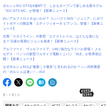
ポルシェ911 GT3を6速MTで、しかもオープンで楽しめる新モデル
「911 GT3 S/C」が登場！【新車ニュース】
白いアルファロメオはいかが？ コンパクトSUV「ジュニア」にホワ
イトボディの限定車「エディツィオーネ ビアンコ」登場！【新車ニ
ュース】
次期「スカイライン」や新型「エクストレイル」はどんな姿にな
る？ 日産が長期ビジョンを発表！【新車ニュース】
アルファード、ヴェルファイア、LMに強力なライバル登場！ メル
セデス・ベンツの新型フルサイズ電動ミニバン「VLE」が世界初公
開！【新車ニュース】
なぜポルシェ911は“最新こそ最良”と言われるのか？——河村康彦
の「ポルシェは凄い！」♯13
文：くるくら
関連タグ
#キャデラック
#CT5
#ルクラ
#セダン
#