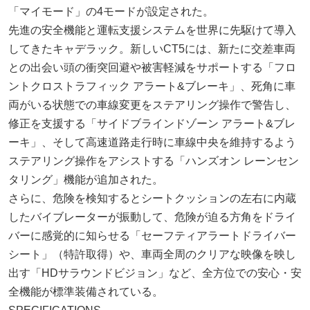
「マイモード」の4モードが設定された。
先進の安全機能と運転支援システムを世界に先駆けて導入
してきたキャデラック。新しいCT5には、新たに交差車両
との出会い頭の衝突回避や被害軽減をサポートする「フロ
ントクロストラフィック アラート&ブレーキ」、死角に車
両がいる状態での車線変更をステアリング操作で警告し、
修正を支援する「サイドブラインドゾーン アラート&ブレ
ーキ」、そして高速道路走行時に車線中央を維持するよう
ステアリング操作をアシストする「ハンズオン レーンセン
タリング」機能が追加された。
さらに、危険を検知するとシートクッションの左右に内蔵
したバイブレーターが振動して、危険が迫る方角をドライ
バーに感覚的に知らせる「セーフティアラートドライバー
シート」（特許取得）や、車両全周のクリアな映像を映し
出す「HDサラウンドビジョン」など、全方位での安心・安
全機能が標準装備されている。