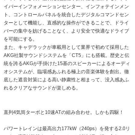
イバーインフォメーションセンター、インフォテインメン
ト、コントロールパネルを統合したデジタルコマンドセン
ターとして機能し、直感的な操作ができることで、ドライ
バーの集中を妨げることなく、より安全で快適なドライブ
を可能にする。
また、キャデラックが車載用として業界で初めて採用した
AKG社製サウンドシステムを「CT5」にも搭載。歴史と伝
統を誇るAKGが手掛けた15基のスピーカーによるオーディ
オシステムが、臨場感あふれる極上の音楽体験を創出。徹
底した遮音対策による高い静粛性と相まって、没入感あふ
れるクリアなサウンドが楽しめる。
直列4気筒ターボと10速ATの組み合わせ。しかも四駆！
パワートレインは最高出力177kW（240ps）を発する2.0リ