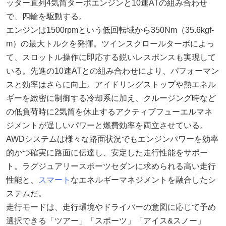
ッター直列4気筒ターボエンジンと10速ATの組み合わせ
で、四輪を駆動する。
エンジンは1500rpmという低回転域から350Nm（35.6kgf-
m）の最大トルクを発揮。ツインスクロールターボによっ
て、スロットル操作に即応する鋭いレスポンスも実現して
いる。先進の10速ATとの組み合わせにより、パフォーマン
スと効率はさらに向上。アイドリングストップや熱エネル
ギーを緻密に制御する冷却系に加え、クルージング時など
の低負荷時に2気筒を休止するアクティブフューエルマネ
ジメントが逞しいパワーと燃費効率を両立させている。
AWDシステムは様々な路面状況でもエンジンパワーを効率
的かつ確実に路面に伝達し、安定した走行性能をサポー
ト。ラグジュアリースポーツセダンに求められる高い走行
性能と、
スマート
なエネルギーマネジメントを融合したシ
ステムだ。
走行モードは、走行環境やドライバーの意図に応じて予め
選択できる「ツアー」「スポーツ」「アイス&スノー」