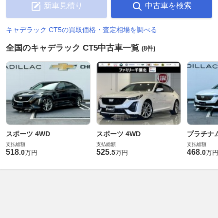
新車見積り
中古車を検索
キャデラック CT5の買取価格・査定相場を調べる
全国のキャデラック CT5中古車一覧
(8件)
スポーツ 4WD
スポーツ 4WD
プラチナ
支払総額
支払総額
支払総額
518
525
468
.
0
.
5
.
0
万円
万円
万