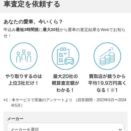
車査定を依頼する
あなたの愛車、今いくら？
申込み
最短3時間後
に
最大20社
から愛車の査定結果をWebでお知ら
せ！
※1：本サービスで実施のアンケートより （回答期間：2023年6月〜2024
年5月）
メーカー