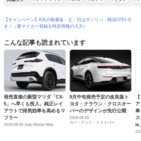
【キャンペーン】8月の毎週金・土・日はガソリン・軽油7円/L引
き！（要マイカー登録＆特定情報の入力）
こんな記事も読まれています
発売直後の新型マツダ「CX-
9月中旬発売予定の改良版ト
【
5」へ早くも投入。純正レイ
ヨタ・クラウン・クロスオー
ア
アウトで排気効率を高めるマ
バーのデザインが先行公開
車
フラー
ス
2026.08.09
カー・アンド・ドライバー
l
2026.08.09
Auto Messe Web
20