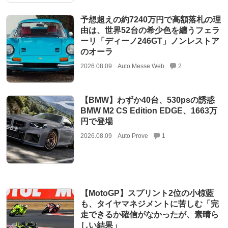
予想超えの約7240万円で高額落札の理
由は、世界52台の希少色を纏うフェラ
ーリ「ディーノ246GT」ノンレストア
のオーラ
2026.08.09
Auto Messe Web
2
【BMW】わずか40台、530psの誘惑
BMW M2 CS Edition EDGE、1663万
円で登場
2026.08.09
Auto Prove
1
【MotoGP】スプリント2位の小椋藍
も、タイヤマネジメントに苦しむ「完
走できるか確信がなかったが、素晴ら
しい結果」