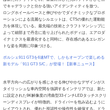
でキャデラックと分かる強いアイデンティティを放つ。
ロングホイールベースと伸びやかでダイナミックなプロポ
ーションによる流麗なシルエットは、CT5の優れた運動能
力を体現している。最先端の技術とクラフトマンシップに
よって細部まで丹念に造り上げられたボディは、エアロダ
イナミクスを最適化すると同時に、存在感のあるエレガン
トな姿を周囲に印象づける。
ポルシェ911 GT3を6速MTで、しかもオープンで楽しめる
新モデル「911 GT3 S/C」が登場！【新車ニュース】
水平方向への広がりを感じさせる伸びやかなデザインがス
タイリッシュな車内空間を強調するインテリアでは、新た
に設定された9K解像度の湾曲型33インチLEDタッチスクリ
ーンディスプレイが特徴的。ドライバーを包み込むように
レイアウトされ、優れた視認性や操作性を確保する。ドラ