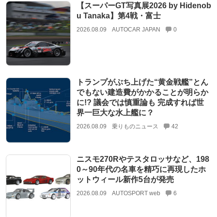
【スーパーGT写真展2026 by Hidenob
u Tanaka】第4戦・富士
2026.08.09
AUTOCAR JAPAN
0
トランプがぶち上げた“黄金戦艦”とん
でもない建造費がかかることが明らか
に!? 議会では慎重論も 完成すれば世
界一巨大な水上艦に？
2026.08.09
乗りものニュース
42
ニスモ270Rやテスタロッサなど、198
0～90年代の名車を精巧に再現したホ
ットウィール新作5台が発売
2026.08.09
AUTOSPORT web
6