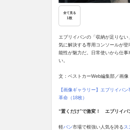
全て見る
1枚
エブリイバンの「収納が足りない
気に解決する専用コンソールが登
能性が魅力だ。日常使いから仕事
い。
文：ベストカーWeb編集部／画像：P
【画像ギャラリー】エブリイバン
革命（18枚）
“置くだけ”で激変！ エブリイ
軽
バン
市場で根強い人気を誇る
ス