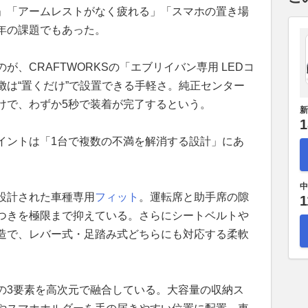
」「アームレストがなく疲れる」「スマホの置き場
年の課題でもあった。
、CRAFTWORKSの「エブリイバン専用 LEDコ
徴は“置くだけ”で設置できる手軽さ。純正センター
けで、わずか5秒で装着が完了するという。
新
1
イントは「1台で複数の不満を解消する設計」にあ
中
設計された車種専用
フィット
。運転席と助手席の隙
1
つきを極限まで抑えている。さらにシートベルトや
造で、レバー式・足踏み式どちらにも対応する柔軟
の3要素を高次元で融合している。大容量の収納ス