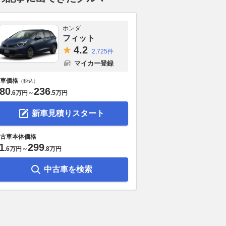
ホンダ
フィット
4.
2
2,725件
マイカー登録
車価格
（税込）
80
236
.
6万円
～
.
5万円
新車見積りスタート
古車本体価格
1
299
.
6万円
～
.
8万円
中古車を検索