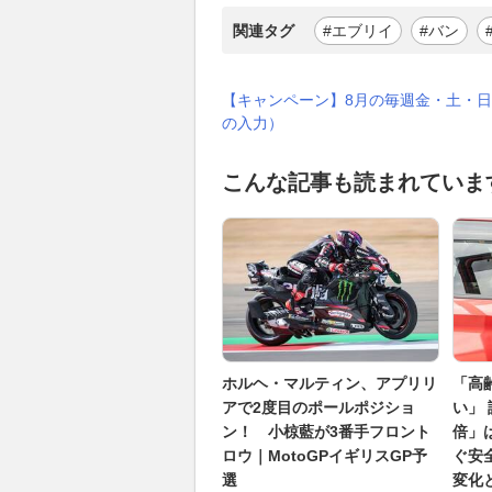
関連タグ
#エブリイ
#バン
【キャンペーン】8月の毎週金・土・日
の入力）
こんな記事も読まれていま
ホルヘ・マルティン、アプリリ
「高
アで2度目のポールポジショ
い」 
ン！ 小椋藍が3番手フロント
倍」
ロウ｜MotoGPイギリスGP予
ぐ安
選
変化