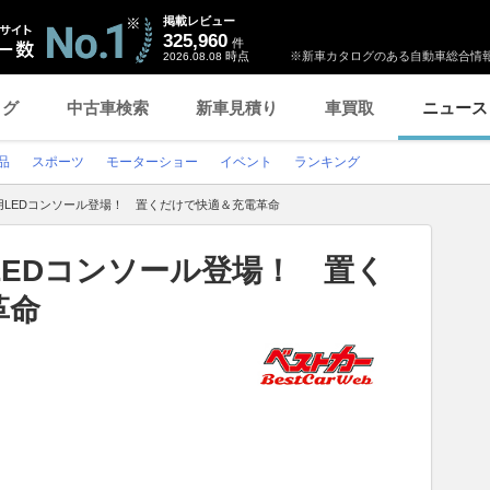
掲載レビュー
325,960
件
時点
※新車カタログのある自動車総合情報
2026.08.08
ログ
中古車検索
新車見積り
車買取
ニュース
品
スポーツ
モーターショー
イベント
ランキング
用LEDコンソール登場！ 置くだけで快適＆充電革命
EDコンソール登場！ 置く
革命