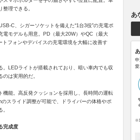
やスマホホルダーを手の届きやすい位置に配置。車
り整理できる。
あ
USB-C、シガーソケットを備えた“1台3役”の充電ポ
電モデルも用意。PD（最大20W）やQC（最大
マートフォンやデバイスの充電環境を大幅に改善す
申
愛
る。LEDライトが搭載されており、暗い車内でも収
るのは実用的だ。
ト機能。高反発クッションを採用し、長時間の運転
cmのスライド調整が可能で、ドライバーの体格やポ
る。
※
る完成度