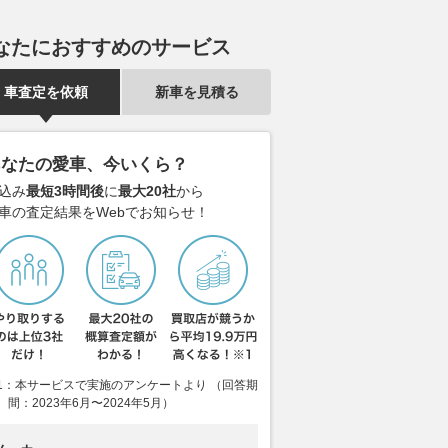
なたにおすすめのサービス
車査定を依頼
新車を見積る
あなたの愛車、今いくら？
込み
最短3時間後
に
最大20社
から
車の査定結果をWebでお知らせ！
1：本サービスで実施のアンケートより （回答期
間：2023年6月〜2024年5月）