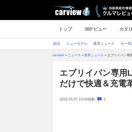
トップ
360°ビュー
カタ
総合
ニューモデル
業界ニュース
カー用
carview!
>
ニュース
>
業界ニュース
>
エブリイバン専
エブリイバン専用L
だけで快適＆充電
2026.05.07 19:00
掲載
1