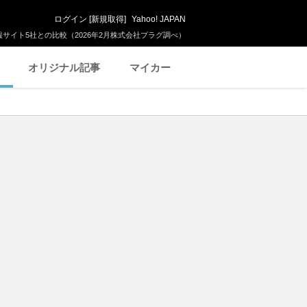
ログイン
[
新規取得
]
Yahoo! JAPAN
サイト5社との比較（2026年2月株式会社プラグ調べ）
オリジナル記事
マイカー