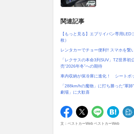
関連記事
【もっと見る】エブリイバン専用LED
枚）
レンタカーでチョー便利!! スマホを繋
「レクサスの本命3列SUV」TZ世界初
売“2026年冬”への期待
車内収納が保冷庫に進化！ シートボ
「288km/hの魔物」に打ち勝った“軍
劇場」に大歓喜
文：ベストカーWeb ベストカーWeb