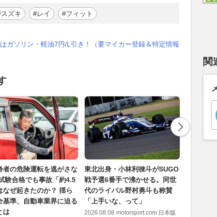
#スズキ
#レイ
#フィット
はガソリン・軽油7円/L引き！（要マイカー登録＆特定情報
関
す
齢者の危険運転を逃がさな
東北出身・小林利徠斗がSUGO
アドレナ
試験合格でも事故「約4.5
戦予選6番手で沸かせる。同世
ちいい”
はなぜ起きたのか？ 揺ら
代のライバル野村勇斗も称賛
「全戦こ
全基準、自動車業界に迫る
「上手いな、って」
増やして
とは
2026.08.08
motorsport.com 日本版
2026.08.08