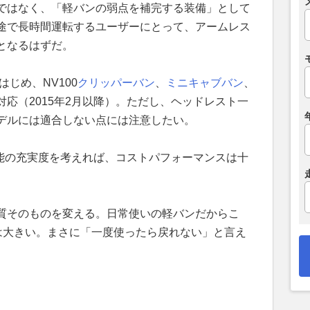
ではなく、「軽バンの弱点を補完する装備」として
途で長時間運転するユーザーにとって、アームレス
となるはずだ。
はじめ、NV100
クリッパーバン
、
ミニキャブバン
、
応（2015年2月以降）。ただし、ヘッドレスト一
デルには適合しない点には注意したい。
機能の充実度を考えれば、コストパフォーマンスは十
質そのものを変える。日常使いの軽バンだからこ
値は大きい。まさに「一度使ったら戻れない」と言え