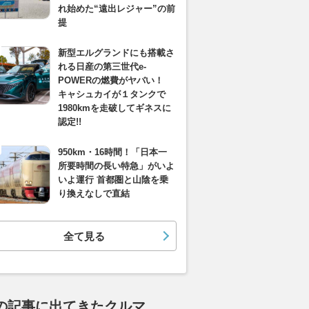
れ始めた“遠出レジャー”の前
提
新型エルグランドにも搭載さ
れる日産の第三世代e-
POWERの燃費がヤバい！
キャシュカイが１タンクで
1980kmを走破してギネスに
認定!!
950km・16時間！「日本一
所要時間の長い特急」がいよ
いよ運行 首都圏と山陰を乗
り換えなしで直結
全て見る
の記事に出てきたクルマ