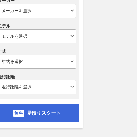
メーカー
モデル
年式
走行距離
見積りスタート