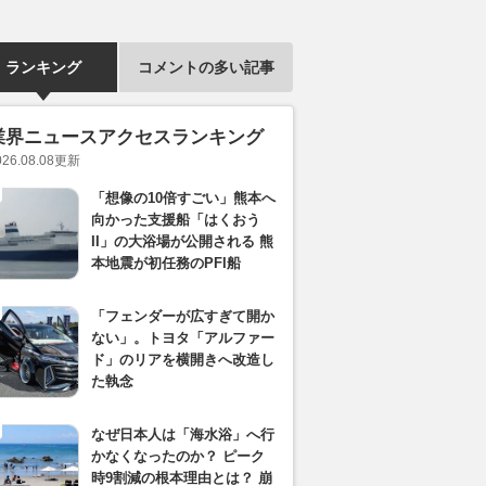
ランキング
コメントの多い記事
業界ニュースアクセスランキング
026.08.08
更新
「想像の10倍すごい」熊本へ
向かった支援船「はくおう
II」の大浴場が公開される 熊
本地震が初任務のPFI船
「フェンダーが広すぎて開か
ない」。トヨタ「アルファー
ド」のリアを横開きへ改造し
た執念
なぜ日本人は「海水浴」へ行
かなくなったのか？ ピーク
時9割減の根本理由とは？ 崩