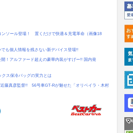
コンソール登場！ 置くだけで快適＆充電革命（画像18
いでも個人情報を残さない新デバイス登場!!
公開！アルファード超えの豪華内装がすげー!! 国内発
ックス保冷バッグの実力とは
師”近藤真彦監督!! 56号車GT-Rが魅せた「オリベイラ・木村