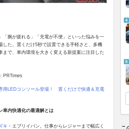
」「腕が疲れる」「充電が不便」といった悩みを一
場した。置くだけ5秒で設置できる手軽さと、多機
車まで、車内環境を大きく変える新提案に注目した
RTimes
専用LEDコンソール登場！ 置くだけで快適＆充電
バン車内快適化の最適解とは
ズキ
・エブリイバン。仕事からレジャーまで幅広く
こ