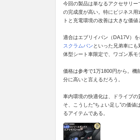
今回の製品は単なるアクセサリー
の完成度が高い。特にビジネス用
トと充電環境の改善は大きな価値
適合はエブリイバン（DA17V）を
スクラムバン
といった兄弟車にも対
体型シート車限定で、ワゴン系モ
価格は参考で1万1800円から。
分に高いと言えるだろう。
車内環境の快適化は、ドライブの
そ、こうした“ちょい足し”の価
るアイテムである。