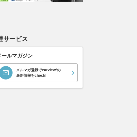
連サービス
メールマガジン
メルマガ登録でcarview!の
最新情報をcheck!
リンと欲が出る“気持
見た目は純正、音は本格派！
30年以上も
Q3。ドライバーからは
スペーシアにPHD＋サイバーナ
代スバル・レ
れでいい」や「台数を
ビXを組んだ実用派システム
再生で乗り続
」といった声も
［Pro Shop インストール・レ
熱とそこに集
ビュー］by 東京車楽
たちとの素敵
AUTOSPORT web