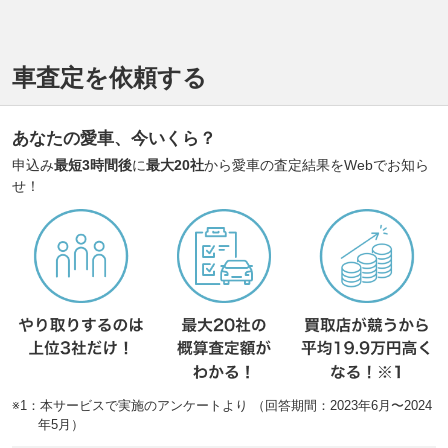
車査定を依頼する
あなたの愛車、今いくら？
申込み
最短3時間後
に
最大20社
から愛車の査定結果をWebでお知ら
せ！
※1：本サービスで実施のアンケートより （回答期間：2023年6月〜2024
年5月）