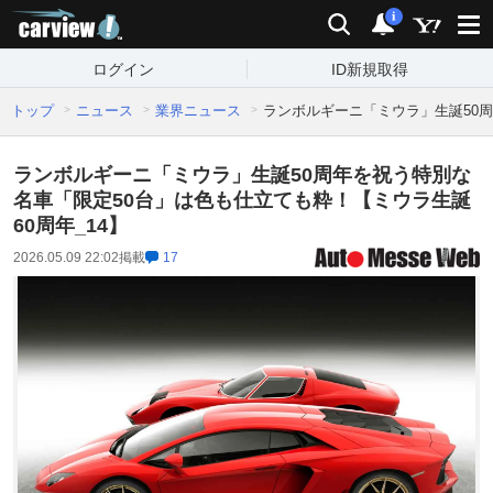
carview!
検索
通知
i
ログイン
ID新規取得
トップ
ニュース
業界ニュース
ランボルギーニ「ミウラ」生誕50周
ランボルギーニ「ミウラ」生誕50周年を祝う特別な
名車「限定50台」は色も仕立ても粋！【ミウラ生誕
60周年_14】
2026.05.09 22:02
掲載
17