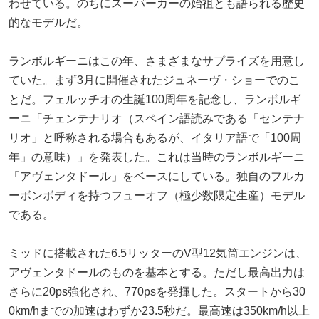
わせている。のちにスーパーカーの始祖とも語られる歴史
的なモデルだ。
ランボルギーニはこの年、さまざまなサプライズを用意し
ていた。まず3月に開催されたジュネーヴ・ショーでのこ
とだ。フェルッチオの生誕100周年を記念し、ランボルギ
ーニ「チェンテナリオ（スペイン語読みである「センテナ
リオ」と呼称される場合もあるが、イタリア語で「100周
年」の意味）」を発表した。これは当時のランボルギーニ
「アヴェンタドール」をベースにしている。独自のフルカ
ーボンボディを持つフューオフ（極少数限定生産）モデル
である。
ミッドに搭載された6.5リッターのV型12気筒エンジンは、
アヴェンタドールのものを基本とする。ただし最高出力は
さらに20ps強化され、770psを発揮した。スタートから30
0km/hまでの加速はわずか23.5秒だ。最高速は350km/h以上