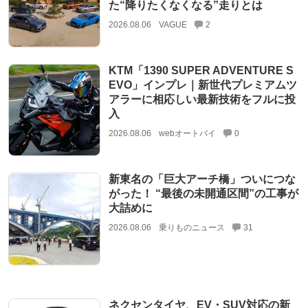
た“降りたくなくなる”走りとは
2026.08.06
VAGUE
2
KTM「1390 SUPER ADVENTURE S
EVO」インプレ｜新世代プレミアムツ
アラーに相応しい最新技術をフルに投
入
2026.08.06
webオートバイ
0
新東名の「巨大アーチ橋」ついにつな
がった！ “最後の未開通区間”の工事が
大詰めに
2026.08.06
乗りものニュース
31
ネクセンタイヤ、EV・SUV対応の新