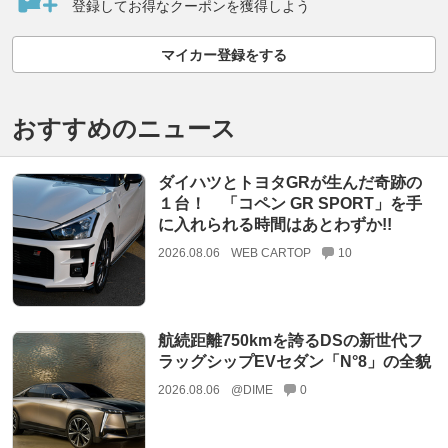
登録してお得なクーポンを獲得しよう
マイカー登録をする
おすすめのニュース
ダイハツとトヨタGRが生んだ奇跡の
１台！ 「コペン GR SPORT」を手
に入れられる時間はあとわずか!!
2026.08.06
WEB CARTOP
10
航続距離750kmを誇るDSの新世代フ
ラッグシップEVセダン「N°8」の全貌
2026.08.06
@DIME
0