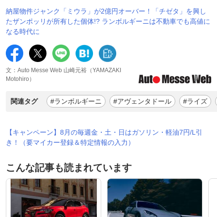
納屋物件ジャンク「ミウラ」が2億円オーバー！「チゼタ」を興し
たザンポッリが所有した個体!? ランボルギーニは不動車でも高値に
なる時代に
文：Auto Messe Web 山崎元裕（YAMAZAKI
Motohiro）
関連タグ
#ランボルギーニ
#アヴェンタドール
#ライズ
【キャンペーン】8月の毎週金・土・日はガソリン・軽油7円/L引
き！（要マイカー登録＆特定情報の入力）
こんな記事も読まれています