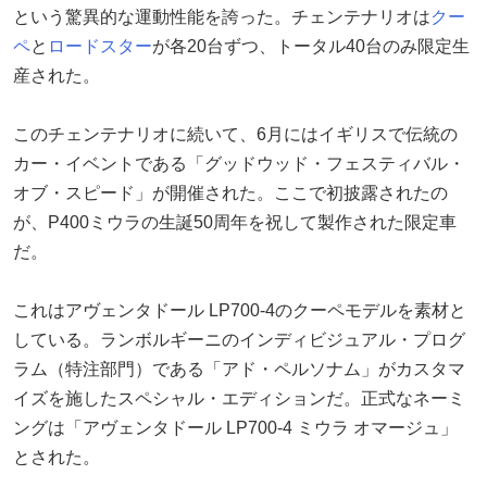
という驚異的な運動性能を誇った。チェンテナリオは
クー
ペ
と
ロードスター
が各20台ずつ、トータル40台のみ限定生
産された。
このチェンテナリオに続いて、6月にはイギリスで伝統の
カー・イベントである「グッドウッド・フェスティバル・
オブ・スピード」が開催された。ここで初披露されたの
が、P400ミウラの生誕50周年を祝して製作された限定車
だ。
これはアヴェンタドール LP700-4のクーペモデルを素材と
している。ランボルギーニのインディビジュアル・プログ
ラム（特注部門）である「アド・ペルソナム」がカスタマ
イズを施したスペシャル・エディションだ。正式なネーミ
ングは「アヴェンタドール LP700-4 ミウラ オマージュ」
とされた。