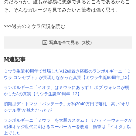
のだろうか。誰もが容易に想像できるところであるからこ
そ、そんなガレージを見てみたいと筆者は強く思う。
>>>過去のミウラ伝説を読む
写真を全て見る（2枚）
関連記事
ミウラ生誕40周年で登場したV12縦置き搭載のランボルギーニ「ミ
ウラ コンセプト」が実現しなかった真実【ミウラ生誕60周年_13】
ランボルギーニ「イオタ」はミウラにあらず！ ボブ ウォレスが明
かしたJの真実【ミウラ生誕60周年_12】
初期型デ・トマソ「パンテーラ」が約2040万円で落札！高い“オリ
ジナル度”が魅力だったが
ランボルギーニ「ミウラ」を大胆カスタム！ リバティーウォークが
昭和オヤジ世代に刺さるスーパーカーを改造…衝撃は「イオタ」以
上でした