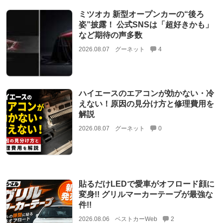
ミツオカ 新型オープンカーの“後ろ
姿”披露！ 公式SNSは「超好きかも」
など期待の声多数
2026.08.07
グーネット
4
ハイエースのエアコンが効かない・冷
えない！原因の見分け方と修理費用を
解説
2026.08.07
グーネット
0
貼るだけLEDで愛車がオフロード顔に
変身!! グリルマーカーテープが最強な
件!!
2026.08.06
ベストカーWeb
2