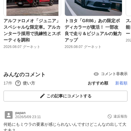
アルファロメオ「ジュニア」
トヨタ「GR86」あの限定ボ
ス
スペシャルな限定車。アルカ
ディカラーが復活！ 一部改
能
ンターラ採用で洗練性とスポ
良で走り＆ビジュアルの魅力
ー
ーティを調和
アップ
20
2026.08.07
グーネット
2026.08.07
グーネット
みんなのコメント
コメント非表示
17件
使い方
おすすめ順
新着順
この記事にコメントする
papan
違反報告
2026/5/09 23:11
何処にもミウラの要素が感じられないんですけどこんなの出して大
丈夫？