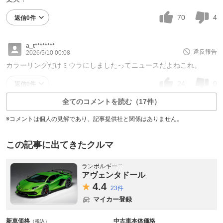
70
4
返信0件
a_t********
違反報告
2026/5/10 00:08
カラーリングだけミウラにしましたってニュースだよねこれ。
24
0
返信0件
全てのコメントを読む（17件）
※コメントは個人の見解であり、記事提供社と関係はありません。
この記事に出てきたクルマ
ランボルギーニ
アヴェンタドール
4.
4
23件
マイカー登録
新車価格
中古車本体価格
（税込）