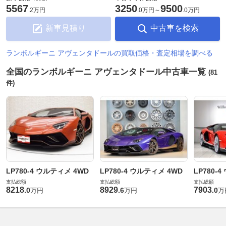
5567
3250
9500
.
2万円
.
0万円
～
.
0万円
新車見積り
中古車を検索
ランボルギーニ アヴェンタドールの買取価格・査定相場を調べる
全国のランボルギーニ アヴェンタドール中古車一覧
(81
件)
LP780-4 ウルティメ 4WD
LP780-4 ウルティメ 4WD
LP780-
支払総額
支払総額
支払総額
8218
8929
7903
.
0
.
6
.
0
万円
万円
万