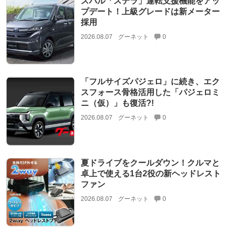
スバル「ステラ」運転支援機能をアッ
プデート！上級グレードは新メーター
採用
2026.08.07
グーネット
0
「フルサイズパジェロ」に続き、エク
スフォース骨格活用した「パジェロミ
ニ（仮）」も復活?!
2026.08.07
グーネット
0
夏ドライブをクールダウン！クルマと
卓上で使える1台2役の新ヘッドレスト
ファン
2026.08.07
グーネット
0