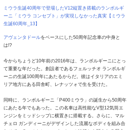
ミウラ生誕40周年で登場したV12縦置き搭載のランボルギ
ーニ「ミウラ コンセプト」が実現しなかった真実【ミウラ
生誕60周年_13】
アヴェンタドール
をベースにした50周年記念車の中身と
は!?
今からちょうど10年前の2016年は、ランボルギーニにとっ
て重要な年だった。創設者であるフェルッチオ ランボルギ
ーニの生誕100周年にあたるからだ。彼はイタリアのエミ
リア地方にある田舎町、レナッツォで生を受けた。
同時に、ランボルギーニ「P400ミウラ」の誕生から50周年
にあたる年でもあった。この名車は高性能なV型12気筒エ
ンジンをミッドシップに横置きに搭載する。さらに、マル
チェロ ガンディーニがデザインした流麗なボディを組み合