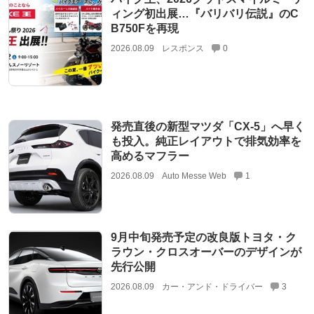
ィング初出展…『バリバリ伝説』のC
B750Fを再現
2026.08.09
レスポンス
0
発売直後の新型マツダ「CX-5」へ早く
も投入。純正レイアウトで排気効率を
高めるマフラー
2026.08.09
Auto Messe Web
1
9月中旬発売予定の改良版トヨタ・ク
ラウン・クロスオーバーのデザインが
先行公開
2026.08.09
カー・アンド・ドライバー
3