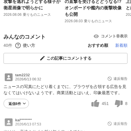
攻撃を逃れようとする様子が
の直撃を受けるとどうなる!?
上
衛星画像で明らかに
オンボードや艦内の衝撃映像
と
も公開
2026.08.06
乗りものニュース
20
2026.08.03
乗りものニュース
みんなのコメント
コメント非表示
40件
使い方
おすすめ順
新着順
この記事にコメントする
tam2232
違反報告
2026/6/13 06:32
ニュースの写真にたどり着くまでに、ブラウザを占領する広告を見
なくてはいけないようです。商業活動とはいえ、印象最悪です。
451
8
返信8件
kai********
違反報告
2026/6/13 07:53