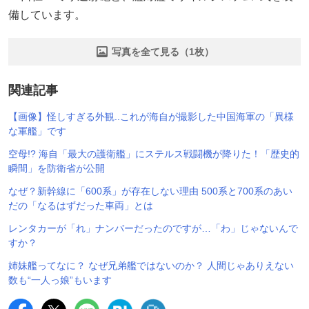
備しています。
写真を全て見る（1枚）
関連記事
【画像】怪しすぎる外観..これが海自が撮影した中国海軍の「異様
な軍艦」です
空母!? 海自「最大の護衛艦」にステルス戦闘機が降りた！「歴史的
瞬間」を防衛省が公開
なぜ？新幹線に「600系」が存在しない理由 500系と700系のあい
だの「なるはずだった車両」とは
レンタカーが「れ」ナンバーだったのですが…「わ」じゃないんで
すか？
姉妹艦ってなに？ なぜ兄弟艦ではないのか？ 人間じゃありえない
数も“一人っ娘”もいます