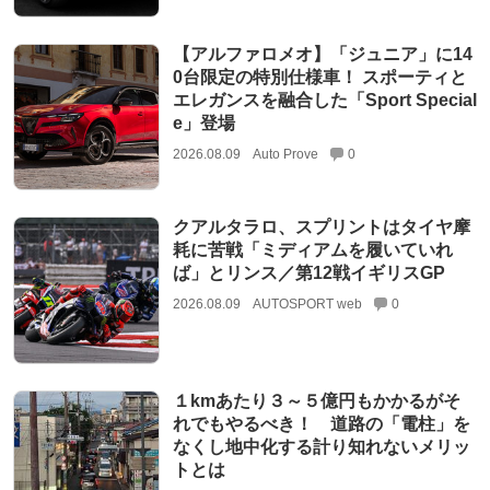
【アルファロメオ】「ジュニア」に14
0台限定の特別仕様車！ スポーティと
エレガンスを融合した「Sport Special
e」登場
2026.08.09
Auto Prove
0
クアルタラロ、スプリントはタイヤ摩
耗に苦戦「ミディアムを履いていれ
ば」とリンス／第12戦イギリスGP
2026.08.09
AUTOSPORT web
0
１kmあたり３～５億円もかかるがそ
れでもやるべき！ 道路の「電柱」を
なくし地中化する計り知れないメリッ
トとは