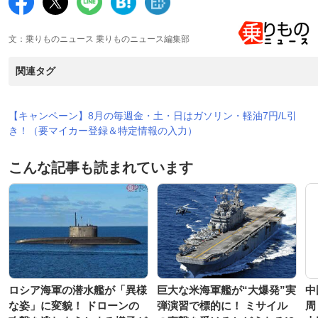
文：乗りものニュース 乗りものニュース編集部
関連タグ
【キャンペーン】8月の毎週金・土・日はガソリン・軽油7円/L引
き！（要マイカー登録＆特定情報の入力）
こんな記事も読まれています
ロシア海軍の潜水艦が「異様
巨大な米海軍艦が“大爆発”実
中
な姿」に変貌！ ドローンの
弾演習で標的に！ ミサイル
周