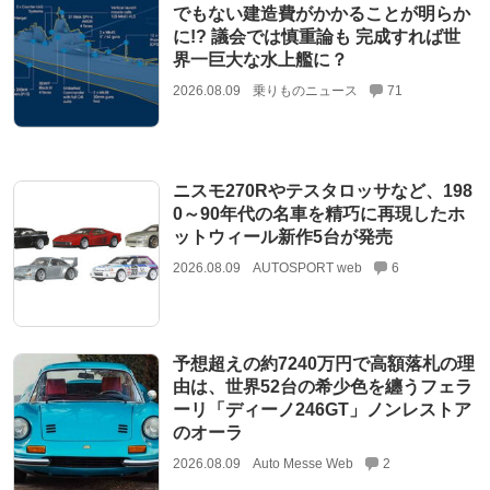
でもない建造費がかかることが明らか
に!? 議会では慎重論も 完成すれば世
界一巨大な水上艦に？
2026.08.09
乗りものニュース
71
ニスモ270Rやテスタロッサなど、198
0～90年代の名車を精巧に再現したホ
ットウィール新作5台が発売
2026.08.09
AUTOSPORT web
6
予想超えの約7240万円で高額落札の理
由は、世界52台の希少色を纏うフェラ
ーリ「ディーノ246GT」ノンレストア
のオーラ
2026.08.09
Auto Messe Web
2