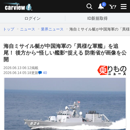
carview!
検索
通知
i
ログイン
ID新規取得
トップ
ニュース
業界ニュース
海自ミサイル艇が中国海軍の「異様な
海自ミサイル艇が中国海軍の「異様な軍艦」を追
尾！ 後方から“怪しい艦影”捉える 防衛省が画像を公
開
2026.06.13 06:12
掲載
2026.06.14 05:18
更新
40