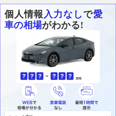
個人情報
入力なし
で
愛
車の相場
がわかる!