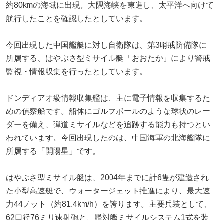
約80kmの海域に出現。大隅海峡を東進し、太平洋へ向けて
航行したことを確認したとしています。
今回出現した中国艦艇に対し自衛隊は、第3哨戒防備隊に
所属する、はやぶさ型ミサイル艇「おおたか」により警戒
監視・情報収集を行ったとしています。
ドンディアオ級情報収集艦は、主に電子情報を収集するた
めの偵察船です。船体にゴルフボールのような球状のレー
ダーを備え、弾道ミサイルなどを追跡する能力も持つとい
われています。今回出現したのは、中国海軍の北海艦隊に
所属する「開陽星」です。
はやぶさ型ミサイル艇は、2004年までに計6隻が建造され
た小型高速艇で、ウォータージェット推進により、最大速
力44ノット（約81.4km/h）を誇ります。主要兵装として、
62口径76ミリ速射砲と、艦対艦ミサイルシステム1式を装