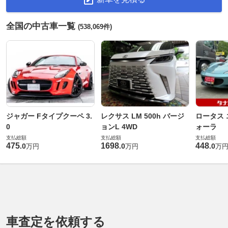
全国の中古車一覧
(538,069件)
ジャガー Fタイプクーペ 3.
レクサス LM 500h バージ
ロータス 
0
ョンL 4WD
ォーラ
支払総額
支払総額
支払総額
475
1698
448
.
0
.
0
.
0
万円
万円
万
車査定を依頼する