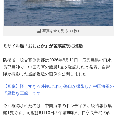
写真を全て見る（1枚）
ミサイル艇「おおたか」が警戒監視に出動
防衛省・統合幕僚監部は2026年6月11日、鹿児島県の口永
良部島沖で、中国海軍の艦艇1隻を確認したと発表。自衛
隊が撮影した当該艦艇の画像を公開しました。
【画像】怪しすぎる外観..これが海自が撮影した中国海軍の
「異様な軍艦」です
今回確認されたのは、中国海軍のドンディアオ級情報収集
艦1隻です。同艦は6月10日の午前6時頃、口永良部島の西