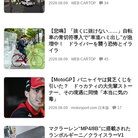
2026.08.09
WEB CARTOP
34
【悲鳴】「抜くに抜けない……」自転
車の青切符導入で”車道ハミ出し”が急
増中！ ドライバーを襲う恐怖とイラ
イラ
2026.08.09
WEB CARTOP
45
【MotoGP】バニャイヤは貧乏くじを
引いた？ ドゥカティの大先輩ストー
ナー、その境遇に同情「本当に気の
毒」
2026.08.09
motorsport.com 日本版
17
マクラーレン“MP4/8B”に搭載された
ランボルギーニ／クライスラーV1