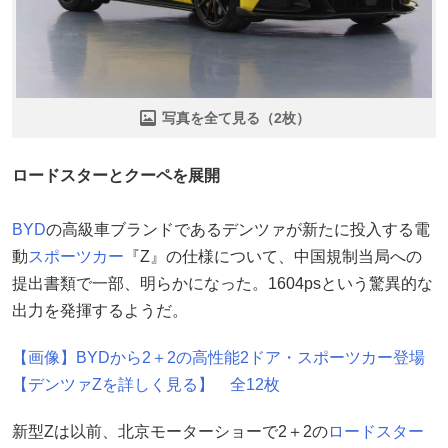
写真を全て見る（2枚）
ロードスターとクーペを展開
BYD
の高級車ブランドであるデンツァが新たに投入する電
動
スポーツカー
『Z』の仕様について、中国規制当局への
提出書類で一部、明らかになった。1604psという驚異的な
出力を発揮するようだ。
【画像】BYDから2＋2の高性能2ドア・スポーツカー登場
【デンツァZを詳しく見る】 全12枚
新型Zは以前、北京モーターショーで2＋2の
ロードスター