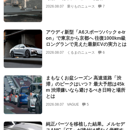
2026.08.07
乗りものニュース
7
アウディ新型「A6スポーツバック e-tr
on」で東京から京都へ 往復1000km級
ロングランで見えた最新EVの実力とは
2026.08.07
くるまのニュース
6
まもなくお盆シーズン 高速道路「渋
滞」のピークはいつ？ 最大予想は45k
m 渋滞嫌いなら避けるべき日時と場所
とは
2026.08.07
VAGUE
5
純正パーツを移植した結果。メルセデ