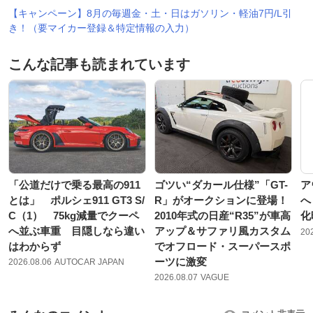
【キャンペーン】8月の毎週金・土・日はガソリン・軽油7円/L引
き！（要マイカー登録＆特定情報の入力）
こんな記事も読まれています
「公道だけで乗る最高の911
ゴツい“ダカール仕様”「GT-
ア
とは」 ポルシェ911 GT3 S/
R」がオークションに登場！
へ
C（1） 75kg減量でクーペ
2010年式の日産“R35”が車高
化
へ並ぶ車重 目隠しなら違い
アップ＆サファリ風カスタム
20
はわからず
でオフロード・スーパースポ
ーツに激変
2026.08.06
AUTOCAR JAPAN
2026.08.07
VAGUE