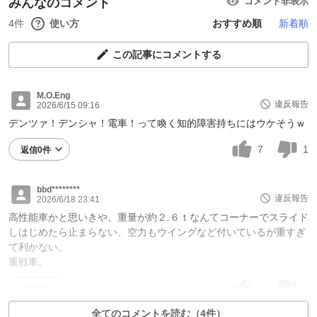
みんなのコメント
コメント非表示
4件
使い方
おすすめ順
新着順
この記事にコメントする
M.O.Eng
違反報告
2026/6/15 09:16
デンツァ！デンシャ！電車！って喚く知的障害持ちにはウケそうｗ
7
1
返信0件
bbd********
違反報告
2026/6/18 23:41
高性能車かと思いきや、重量が約２.６ｔなんてコーナーでスライド
しはじめたら止まらない、空力もウイングなど付いているが重すぎ
て利かない。
重戦車。
3
0
返信0件
全てのコメントを読む（4件）