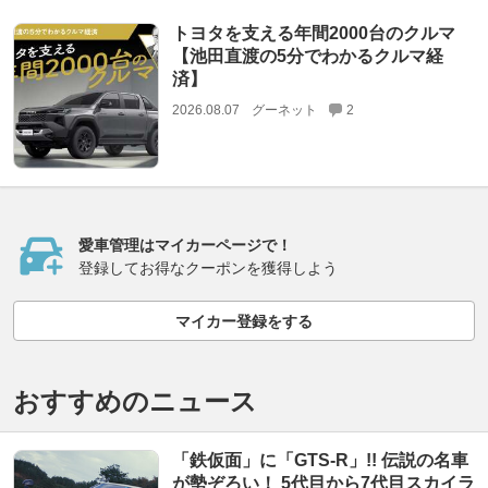
トヨタを支える年間2000台のクルマ
【池田直渡の5分でわかるクルマ経
済】
2026.08.07
グーネット
2
愛車管理はマイカーページで！
登録してお得なクーポンを獲得しよう
マイカー登録をする
おすすめのニュース
「鉄仮面」に「GTS-R」!! 伝説の名車
が勢ぞろい！ 5代目から7代目スカイラ