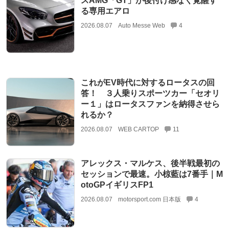
スAMG「GT」が後付け感なく覚醒す
る専用エアロ
2026.08.07
Auto Messe Web
4
これがEV時代に対するロータスの回
答！ ３人乗りスポーツカー「セオリ
ー１」はロータスファンを納得させら
れるか？
2026.08.07
WEB CARTOP
11
アレックス・マルケス、後半戦最初の
セッションで最速。小椋藍は7番手｜M
otoGPイギリスFP1
2026.08.07
motorsport.com 日本版
4