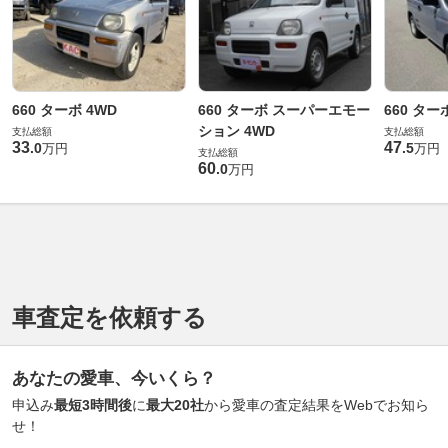
660 ターボ 4WD
660 ターボ スーパーエモー
660 ター
ション 4WD
支払総額
支払総額
33
47
.
0
.
5
万円
万円
支払総額
60
.
0
万円
車査定を依頼する
あなたの愛車、今いくら？
申込み
最短3時間後
に
最大20社
から愛車の査定結果をWebでお知ら
せ！