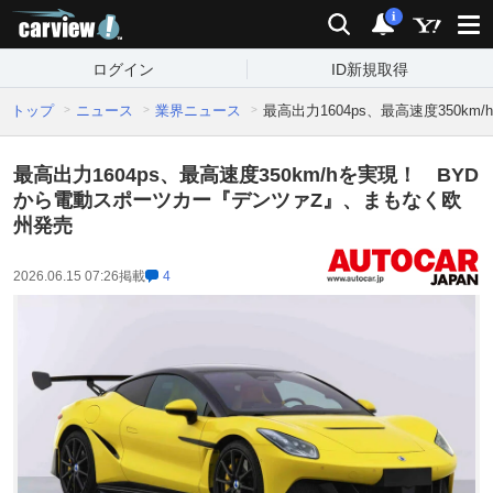
carview!
検索
通知
i
ログイン
ID新規取得
トップ
ニュース
業界ニュース
最高出力1604ps、最高速度350
最高出力1604ps、最高速度350km/hを実現！ BYD
から電動スポーツカー『デンツァZ』、まもなく欧
州発売
2026.06.15 07:26
掲載
4