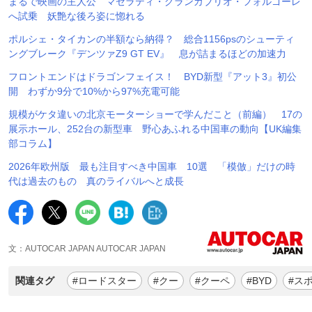
まるで映画の主人公 マセラティ・グランカブリオ・フォルゴーレ
へ試乗 妖艶な後ろ姿に惚れる
ポルシェ・タイカンの半額なら納得？ 総合1156psのシューティ
ングブレーク『デンツァZ9 GT EV』 息が詰まるほどの加速力
フロントエンドはドラゴンフェイス！ BYD新型『アット3』初公
開 わずか9分で10%から97%充電可能
規模がケタ違いの北京モーターショーで学んだこと（前編） 17の
展示ホール、252台の新型車 野心あふれる中国車の動向【UK編集
部コラム】
2026年欧州版 最も注目すべき中国車 10選 「模倣」だけの時
代は過去のもの 真のライバルへと成長
文：AUTOCAR JAPAN AUTOCAR JAPAN
関連タグ
#ロードスター
#クー
#クーペ
#BYD
#ス