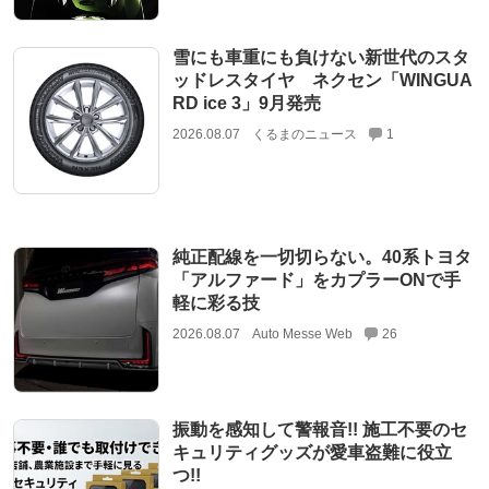
雪にも車重にも負けない新世代のスタ
ッドレスタイヤ ネクセン「WINGUA
RD ice 3」9月発売
2026.08.07
くるまのニュース
1
純正配線を一切切らない。40系トヨタ
「アルファード」をカプラーONで手
軽に彩る技
2026.08.07
Auto Messe Web
26
振動を感知して警報音!! 施工不要のセ
キュリティグッズが愛車盗難に役立
つ!!