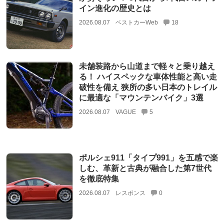
イン進化の歴史とは
2026.08.07
ベストカーWeb
18
未舗装路から山道まで軽々と乗り越え
る！ ハイスペックな車体性能と高い走
破性を備え 狭所の多い日本のトレイル
に最適な「マウンテンバイク」3選
2026.08.07
VAGUE
5
ポルシェ911「タイプ991」を五感で楽
しむ、革新と古典が融合した第7世代
を徹底特集
2026.08.07
レスポンス
0