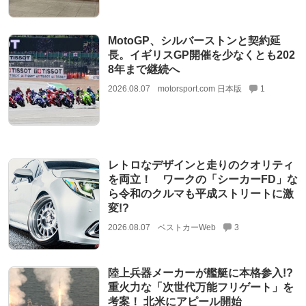
MotoGP、シルバーストンと契約延
長。イギリスGP開催を少なくとも202
8年まで継続へ
2026.08.07
motorsport.com 日本版
1
レトロなデザインと走りのクオリティ
を両立！ ワークの「シーカーFD」な
ら令和のクルマも平成ストリートに激
変!?
2026.08.07
ベストカーWeb
3
陸上兵器メーカーが艦艇に本格参入!?
重火力な「次世代万能フリゲート」を
考案！ 北米にアピール開始