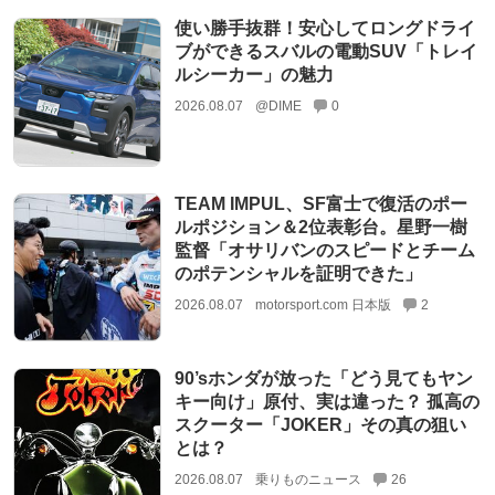
使い勝手抜群！安心してロングドライ
ブができるスバルの電動SUV「トレイ
ルシーカー」の魅力
2026.08.07
@DIME
0
TEAM IMPUL、SF富士で復活のポー
ルポジション＆2位表彰台。星野一樹
監督「オサリバンのスピードとチーム
のポテンシャルを証明できた」
2026.08.07
motorsport.com 日本版
2
90’sホンダが放った「どう見てもヤン
キー向け」原付、実は違った？ 孤高の
スクーター「JOKER」その真の狙い
とは？
2026.08.07
乗りものニュース
26