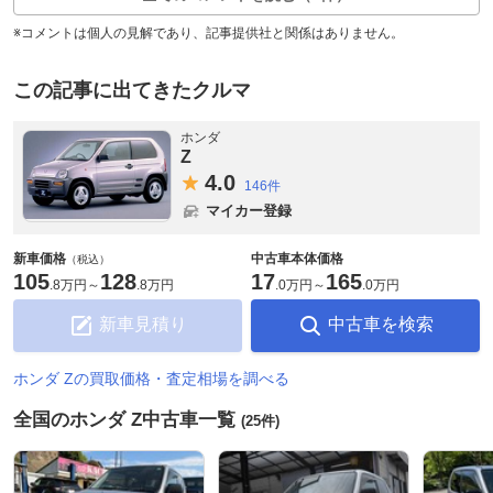
※コメントは個人の見解であり、記事提供社と関係はありません。
この記事に出てきたクルマ
ホンダ
Z
4.
0
146件
マイカー登録
新車価格
中古車本体価格
（税込）
105
128
17
165
.
8万円
～
.
8万円
.
0万円
～
.
0万円
新車見積り
中古車を検索
ホンダ Zの買取価格・査定相場を調べる
全国のホンダ Z中古車一覧
(25件)