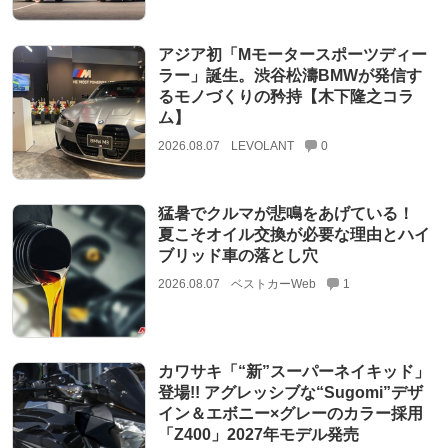
アジア初「Mモータースポーツディー
ラー」誕生。渋谷松濤BMWが発信す
るモノづくりの矜持【木下隆之コラ
ム】
2026.08.07
LEVOLANT
0
猛暑でクルマが悲鳴をあげている！
夏こそオイル交換が必要な理由とハイ
ブリッド車の落とし穴
2026.08.07
ベストカーWeb
1
カワサキ「“新”スーパーネイキッド」
登場!! アグレッシブな“Sugomi”デザ
イン＆エボニー×グレーのカラー採用
「Z400」2027年モデル発売