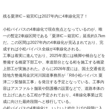
残る粟津IC～箱宮ICは2027年内に4車線化完了！
小松バイパスの4車線化で現在焦点となっているのが、唯
一の暫定2車線区間である「粟津IC～箱宮IC」延長約3.7km
だ。この区間は2027年内の4車線化が見込まれており、完
成すれば小松バイパス全線が4車線化される。
工事は着実に進んでおり、2025年度には橋脚や橋台などを
整備する橋梁下部工や、車道部分となる桁を施工する橋梁
上部工が実施された。さらに2026年度には、国土交通省北
陸地方整備局金沢河川国道事務所が「R8小松バイパス 粟
津二ツ梨舗装工事」を発注する予定となっている。工事内
容はアスファルト舗装や防護柵の設置などで、道路本体の
仕上げにあたる工程が予定されており、4車線化事業は完
成に向けた最終段階へと移行している。
小松バイパスの4車線化は、いよいよ総仕上げの段階に入