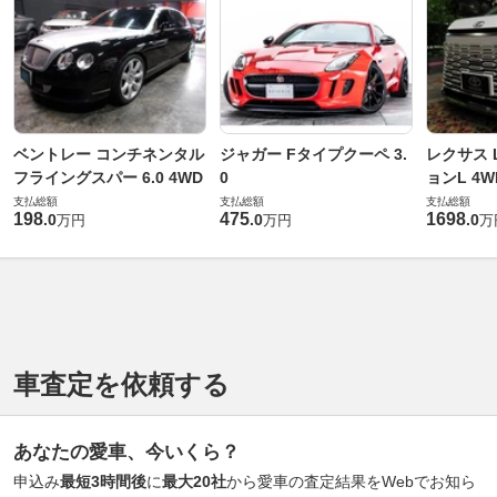
ベントレー コンチネンタル
ジャガー Fタイプクーペ 3.
レクサス L
フライングスパー 6.0 4WD
0
ョンL 4W
支払総額
支払総額
支払総額
198
475
1698
.
0
.
0
.
0
万円
万円
万
車査定を依頼する
あなたの愛車、今いくら？
申込み
最短3時間後
に
最大20社
から愛車の査定結果をWebでお知ら