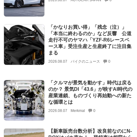
2026.08.07
AUTOCAR JAPAN
0
「かなりお買い得」「残念（泣）」
「本当に終わるのか」など反響 公道
走行不可のヤマハ「YZF-R6レースベ
ース車」受注生産と生産終了に注目集
まる
2026.08.07
バイクのニュース
0
「クルマが景気を動かす」時代は戻る
のか？ 景気DI「43.6」が映すAI時代の
産業連鎖、ものづくり再始動への新た
な循環とは
2026.08.07
Merkmal
0
【新車販売台数分析】改良前なのにN-