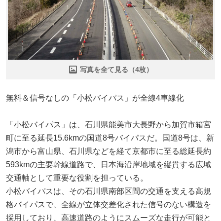
写真を全て見る（4枚）
無料＆信号なしの「小松バイパス」が全線4車線化
「小松バイパス」は、石川県能美市大長野から加賀市箱宮
町に至る延長15.6kmの国道8号バイパスだ。国道8号は、新
潟市から富山県、石川県などを経て京都市に至る総延長約
593kmの主要幹線道路で、日本海沿岸地域を縦貫する広域
交通軸として重要な役割を担っている。
小松バイパスは、その石川県南部区間の交通を支える高規
格バイパスで、全線が立体交差化された信号のない構造を
採用しており、高速道路のようにスムーズな走行が可能と