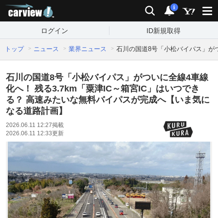
carview!
検索
通知
i
ログイン
ID新規取得
トップ
ニュース
業界ニュース
石川の国道8号「小松バイパス」がつ
石川の国道8号「小松バイパス」がついに全線4車線
化へ！ 残る3.7km「粟津IC～箱宮IC」はいつでき
る？ 高速みたいな無料バイパスが完成へ【いま気に
なる道路計画】
2026.06.11 12:27
掲載
2026.06.11 12:33
更新