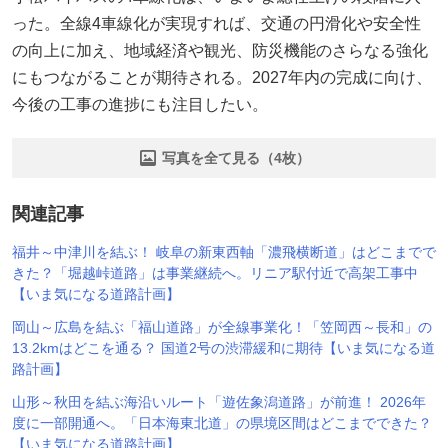
った。全線4車線化が実現すれば、交通の円滑化や安全性
の向上に加え、地域経済や観光、防災機能のさらなる強化
にもつながることが期待される。2027年内の完成に向け、
今後の工事の進捗にも注目したい。
写真を全て見る（4枚）
関連記事
福井～中津川を結ぶ！ 岐阜の新東西軸「濃飛横断道」はどこまでで
きた？「堀越峠道路」は事業継続へ。リニア駅付近で高架工事中
【いま気になる道路計画】
岡山～広島を結ぶ「福山道路」が全線事業化！「笠岡西～長和」の
13.2kmはどこを通る？ 国道2号の渋滞緩和に期待【いま気になる道
路計画】
山形～秋田を結ぶ海沿いルート「遊佐象潟道路」が前進！ 2026年
度に一部開通へ。「日本海東北道」の県境区間はどこまでできた？
【いま気になる道路計画】