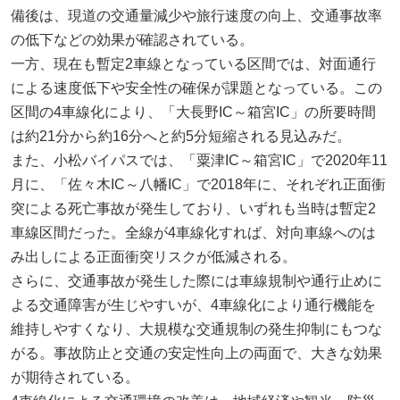
備後は、現道の交通量減少や旅行速度の向上、交通事故率
の低下などの効果が確認されている。
一方、現在も暫定2車線となっている区間では、対面通行
による速度低下や安全性の確保が課題となっている。この
区間の4車線化により、「大長野IC～箱宮IC」の所要時間
は約21分から約16分へと約5分短縮される見込みだ。
また、小松バイパスでは、「粟津IC～箱宮IC」で2020年11
月に、「佐々木IC～八幡IC」で2018年に、それぞれ正面衝
突による死亡事故が発生しており、いずれも当時は暫定2
車線区間だった。全線が4車線化すれば、対向車線へのは
み出しによる正面衝突リスクが低減される。
さらに、交通事故が発生した際には車線規制や通行止めに
よる交通障害が生じやすいが、4車線化により通行機能を
維持しやすくなり、大規模な交通規制の発生抑制にもつな
がる。事故防止と交通の安定性向上の両面で、大きな効果
が期待されている。