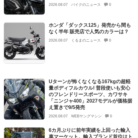
2026.08.07
バイクのニュース
0
ホンダ「ダックス125」発売から間も
なく半年 販売店で人気のカラーは？
2026.08.07
くるまのニュース
0
Uターンが怖くなくなる167kgの超軽
量ボディフルカウル! 普段使いも安心
のフレンドリースポーツ、カワサキ
「ニンジャ400」2027モデルが価格据
え置きで9/5発売
2026.08.07
WEBヤングマシン
0
6カ月ぶりに前年実績を上回った輸入
車マーケット。輸入ブランド首位はト