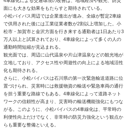
4車線化による交通環境の改善は、地域経済や観光、防災
面にも大きな効果をもたらすと期待されている。
小松バイパス周辺では企業進出が進み、全線が暫定2車線
で供用された後には工業従業者数が2割以上増加した。小
松市・加賀市と金沢方面を行き来する通勤者は1日あたり3
万人以上と試算されており、4車線化によって多くの人の
通勤時間短縮が見込まれる。
観光面では、周辺に山代温泉や片山津温泉などの観光地が
立地しており、アクセス性や周遊性の向上による地域活性
化も期待される。
さらに、小松バイパスは石川県の第一次緊急輸送道路に位
置づけられ、災害時には救援物資の輸送や緊急車両の通行
を担う重要な路線でもある。4車線化によって道路ネット
ワークの信頼性が高まり、災害時の輸送機能強化にもつな
がる。このように、小松バイパスの4車線化は、平常時の
利便性向上だけでなく、非常時の防災力強化という観点か
らも重要な整備といえる。