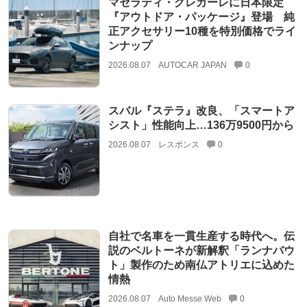
マセラティ・グレカーレに日本限定
『アウトドア・パッケージ』登場 純
正アクセサリー10種を特別価格でライ
ンナップ
2026.08.07
AUTOCAR JAPAN
0
スバル『ステラ』改良、「スマートア
シスト」性能向上…136万9500円から
2026.08.07
レスポンス
0
自社で名車を一貫生産する時代へ。伝
説のベルトーネが新解釈「ランナバウ
ト」製作のため南仏アトリエに込めた
情熱
2026.08.07
Auto Messe Web
0