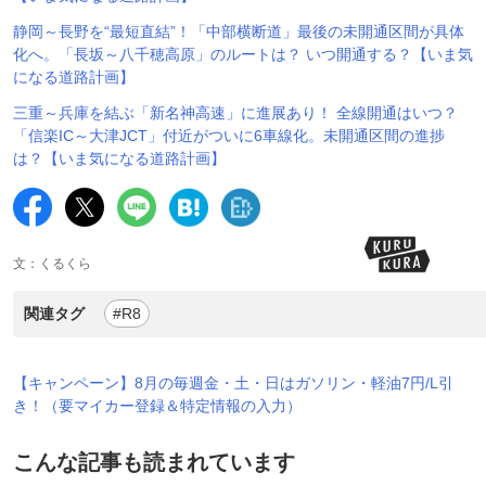
静岡～長野を“最短直結”！「中部横断道」最後の未開通区間が具体
化へ。「長坂～八千穂高原」のルートは？ いつ開通する？【いま気
になる道路計画】
三重～兵庫を結ぶ「新名神高速」に進展あり！ 全線開通はいつ？
「信楽IC～大津JCT」付近がついに6車線化。未開通区間の進捗
は？【いま気になる道路計画】
文：くるくら
関連タグ
#R8
【キャンペーン】8月の毎週金・土・日はガソリン・軽油7円/L引
き！（要マイカー登録＆特定情報の入力）
こんな記事も読まれています