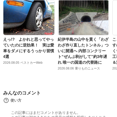
えっ!? よかれと思ってやっ
紀伊半島の山中を貫く「わざ
こ
ていたのに逆効果！ 実は愛
わざ作り直したトンネル」つ
す
車をダメにするうっかり習慣
いに開通へ 内部コンクリー
く
4選
ト“ぜんぶ剥がして”約3年遅
工
れ 唯一の国道の代替路に
＆
2026.08.05
ベストカーWeb
2026.08.06
乗りものニュース
20
みんなのコメント
使い方
この記事にはまだコメントがありません。