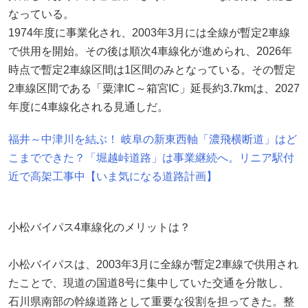
なっている。
1974年度に事業化され、2003年3月には全線が暫定2車線
で供用を開始。その後は順次4車線化が進められ、2026年
時点で暫定2車線区間は1区間のみとなっている。その暫定
2車線区間である「粟津IC～箱宮IC」延長約3.7kmは、2027
年度に4車線化される見通しだ。
福井～中津川を結ぶ！ 岐阜の新東西軸「濃飛横断道」はど
こまでできた？「堀越峠道路」は事業継続へ。リニア駅付
近で高架工事中【いま気になる道路計画】
小松バイパス4車線化のメリットは？
小松バイパスは、2003年3月に全線が暫定2車線で供用され
たことで、現道の国道8号に集中していた交通を分散し、
石川県南部の幹線道路として重要な役割を担ってきた。整