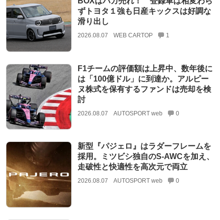
BOXはバカ売れ！ 登録車は相変わら
ずトヨタ１強も日産キックスは好調な
滑り出し
2026.08.07
WEB CARTOP
1
F1チームの評価額は上昇中、数年後に
は「100億ドル」に到達か。アルピー
ヌ株式を保有するファンドは売却を検
討
2026.08.07
AUTOSPORT web
0
新型『パジェロ』はラダーフレームを
採用。ミツビシ独自のS-AWCを加え、
走破性と快適性を高次元で両立
2026.08.07
AUTOSPORT web
0