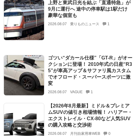
上野と東武日光を結ぶ「直通特急」が
9月に運行へ 途中の停車駅は1駅だけ
豪華な個室も
2026.08.07
乗りものニュース
1
ゴツい“ダカール仕様”「GT-R」がオー
クションに登場！ 2010年式の日産“R3
5”が車高アップ＆サファリ風カスタム
でオフロード・スーパースポーツに激
変
2026.08.07
VAGUE
1
【2026年8月最新】ミドル＆プレミア
ムSUVの値引き相場情報！ ハリアー・
エクストレイル・CX-80など人気SUV
の購入攻略と交渉術
2026.08.07
月刊自家用車WEB
0