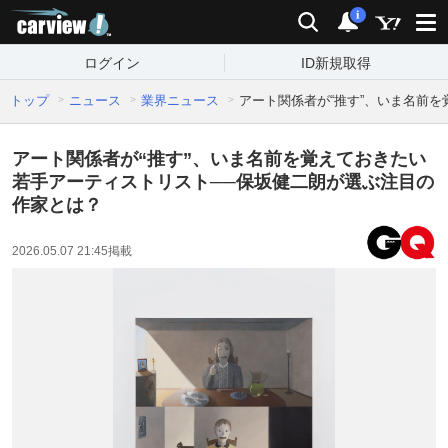
carview!
検索
通知
i
ログイン
ID新規取得
トップ
ニュース
業界ニュース
アート関係者が“推す”、いま名前
アート関係者が“推す”、いま名前を覚えておきたい
若手アーティストリスト──保坂健二朗が選ぶ注目の
作家とは？
2026.05.07 21:45
掲載