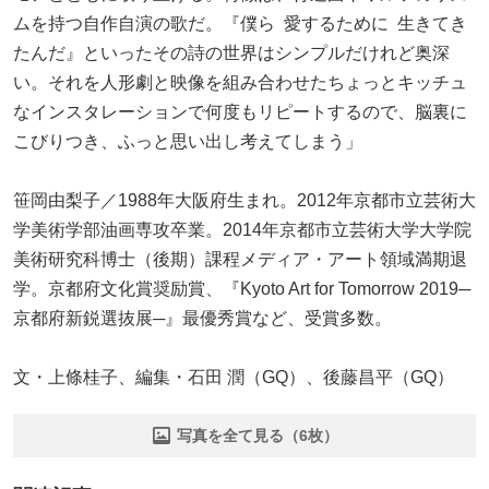
ムを持つ自作自演の歌だ。『僕ら 愛するために 生きてき
たんだ』といったその詩の世界はシンプルだけれど奥深
い。それを人形劇と映像を組み合わせたちょっとキッチュ
なインスタレーションで何度もリピートするので、脳裏に
こびりつき、ふっと思い出し考えてしまう」
笹岡由梨子／1988年大阪府生まれ。2012年京都市立芸術大
学美術学部油画専攻卒業。2014年京都市立芸術大学大学院
美術研究科博士（後期）課程メディア・アート領域満期退
学。京都府文化賞奨励賞、『Kyoto Art for Tomorrow 2019─
京都府新鋭選抜展─』最優秀賞など、受賞多数。
文・上條桂子、編集・石田 潤（GQ）、後藤昌平（GQ）
写真を全て見る（6枚）