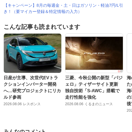
【キャンペーン】8月の毎週金・土・日はガソリン・軽油7円/L引
き！（要マイカー登録＆特定情報の入力）
こんな記事も読まれています
日産が主導、次世代EVトラ
三菱、今秋公開の新型「パジ
海
クションインバーター開発
ェロ」ティザーサイト更新
た
へ…研究プロジェクトにリカ
独自技術「S-AWC」搭載で
海
ルド参画
走行性能を強化
の
後
2026.08.06
レスポンス
2026.08.06
くるまのニュース
20
みんなのコメント