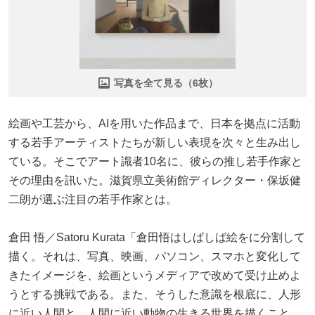
写真を全て見る（6枚）
絵画や工芸から、AIを用いた作品まで、日本を拠点に活動
する若手アーティストたちが新しい表現を次々と生み出し
ている。そこでアート識者10名に、彼らの推し若手作家と
その理由を訊いた。滋賀県立美術館ディレクター・保坂健
二朗が選ぶ注目の若手作家とは。
倉田 悟／Satoru Kurata「倉田悟はしばしば絵をに分割して
描く。それは、写真、映画、パソコン、スマホと変化して
きたイメージを、絵画というメディアで改めて受け止めよ
うとする挑戦である。また、そうした意識を根底に、人形
に近い人間と、人間に近い動物の生きる世界を描くこと