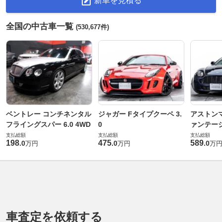
新車を見積る
全国の中古車一覧
(530,677件)
ベントレー コンチネンタル
ジャガー Fタイプクーペ 3.
アストンマ
フライングスパー 6.0 4WD
0
ァンテー
支払総額
支払総額
支払総額
198
475
589
.
0
.
0
.
0
万円
万円
万
車査定を依頼する