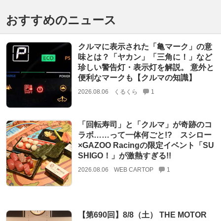
おすすめのニュース
クルマに表示された「亀マーク」の意
味とは？「ヤカン」「三角に！」など
珍しい警告灯・表示灯を解説。 意外と
便利なマークも【クルマの知識】
2026.08.06
くるくら
1
「回転寿司」と「クルマ」が奇跡のコ
ラボ……って一体何ごと!? スシロー
×GAZOO Racingの限定イベント「SU
SHIGO！」が激熱すぎる!!
2026.08.06
WEB CARTOP
1
【第690回】8/8（土） THE MOTOR