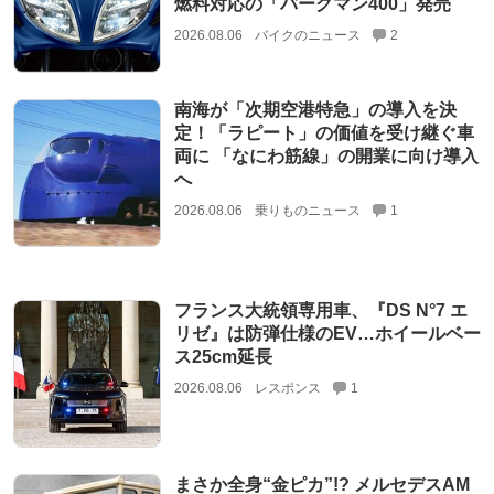
燃料対応の「バーグマン400」発売
2026.08.06
バイクのニュース
2
南海が「次期空港特急」の導入を決
定！「ラピート」の価値を受け継ぐ車
両に 「なにわ筋線」の開業に向け導入
へ
2026.08.06
乗りものニュース
1
フランス大統領専用車、『DS N°7 エ
リゼ』は防弾仕様のEV…ホイールベー
ス25cm延長
2026.08.06
レスポンス
1
まさか全身“金ピカ”!? メルセデスAM