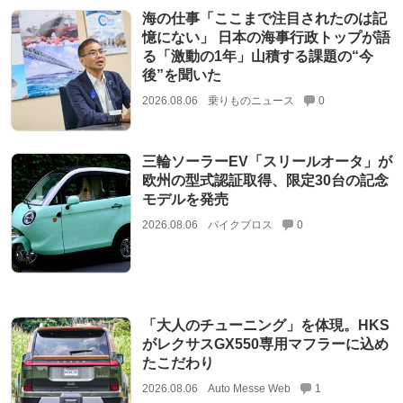
海の仕事「ここまで注目されたのは記
憶にない」 日本の海事行政トップが語
る「激動の1年」山積する課題の“今
後”を聞いた
2026.08.06
乗りものニュース
0
三輪ソーラーEV「スリールオータ」が
欧州の型式認証取得、限定30台の記念
モデルを発売
2026.08.06
バイクブロス
0
「大人のチューニング」を体現。HKS
がレクサスGX550専用マフラーに込め
たこだわり
2026.08.06
Auto Messe Web
1