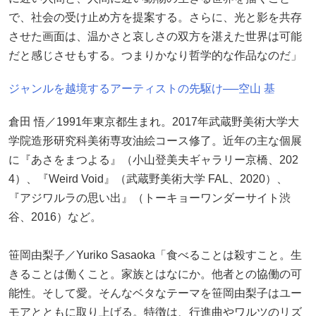
で、社会の受け止め方を提案する。さらに、光と影を共存
させた画面は、温かさと哀しさの双方を湛えた世界は可能
だと感じさせもする。つまりかなり哲学的な作品なのだ」
ジャンルを越境するアーティストの先駆け──空山 基
倉田 悟／1991年東京都生まれ。2017年武蔵野美術大学大
学院造形研究科美術専攻油絵コース修了。近年の主な個展
に『あさをまつよる』（小山登美夫ギャラリー京橋、202
4）、『Weird Void』（武蔵野美術大学 FAL、2020）、
『アジワルラの思い出』（トーキョーワンダーサイト渋
谷、2016）など。
笹岡由梨子／Yuriko Sasaoka「食べることは殺すこと。生
きることは働くこと。家族とはなにか。他者との協働の可
能性。そして愛。そんなベタなテーマを笹岡由梨子はユー
モアとともに取り上げる。特徴は、行進曲やワルツのリズ