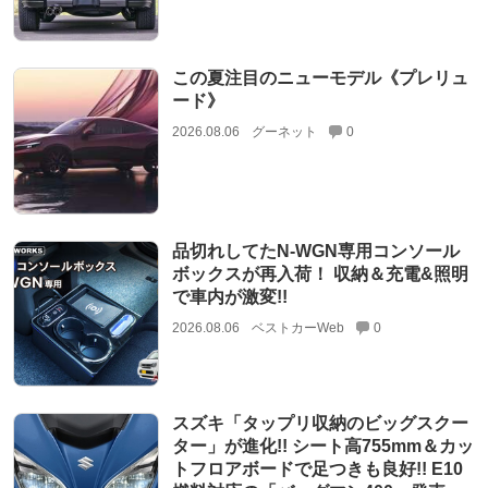
この夏注目のニューモデル《プレリュ
ード》
2026.08.06
グーネット
0
品切れしてたN-WGN専用コンソール
ボックスが再入荷！ 収納＆充電&照明
で車内が激変!!
2026.08.06
ベストカーWeb
0
スズキ「タップリ収納のビッグスクー
ター」が進化!! シート高755mm＆カッ
トフロアボードで足つきも良好!! E10