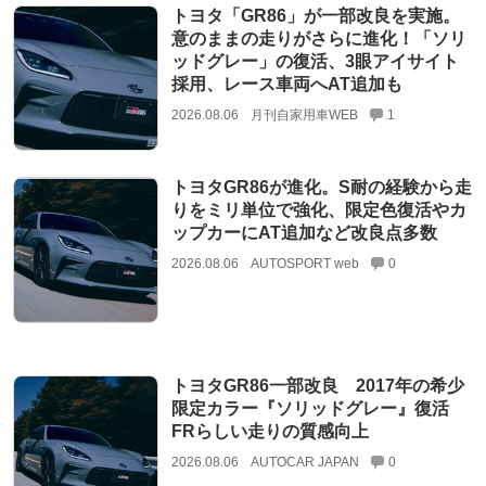
トヨタ「GR86」が一部改良を実施。
意のままの走りがさらに進化！「ソリ
ッドグレー」の復活、3眼アイサイト
採用、レース車両へAT追加も
2026.08.06
月刊自家用車WEB
1
トヨタGR86が進化。S耐の経験から走
りをミリ単位で強化、限定色復活やカ
ップカーにAT追加など改良点多数
2026.08.06
AUTOSPORT web
0
トヨタGR86一部改良 2017年の希少
限定カラー『ソリッドグレー』復活
FRらしい走りの質感向上
2026.08.06
AUTOCAR JAPAN
0