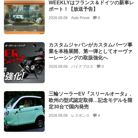
WEEKLYはフランス＆ドイツの新車レ
ポート！【放送予告】
2026.08.06
Auto Prove
0
カスタムジャパンがカスタムパーツ事
業を本格展開、第一弾としてオーヴァ
ーレーシングの取扱強化へ
2026.08.06
バイクブロス
0
三輪ソーラーEV『スリールオータ』、
欧州の型式認定取得…記念モデルを限
定30台で国内発売
2026.08.06
レスポンス
4