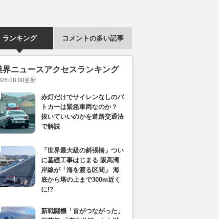
ランキング
コメントの多い記事
業界ニュースアクセスランキング
026.08.08
更新
赤灯だけでサイレンなしのパ
トカーは緊急車両なのか？
抜いていいのかを道路交通法
で解説
「世界最大級の斜張橋」つい
に基礎工事はじまる 阪高湾
岸線が「海を渡る区間」 海
底から塔の上まで300m近く
に!?
新戦闘機「首がつながった」