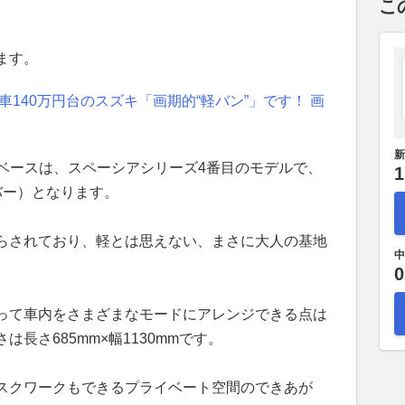
こ
ます。
140万円台のスズキ「画期的“軽バン”」です！ 画
新
ア ベースは、スペーシアシリーズ4番目のモデルで、
1
バー）となります。
らされており、軽とは思えない、まさに大人の基地
中
0
って車内をさまざまなモードにアレンジできる点は
長さ685mm×幅1130mmです。
スクワークもできるプライベート空間のできあが