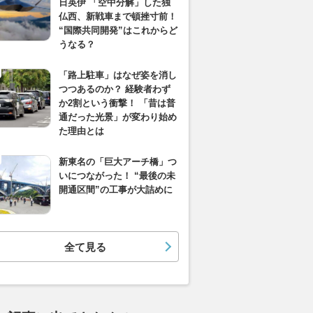
日英伊 「空中分解」した独
仏西、新戦車まで頓挫寸前！
“国際共同開発”はこれからど
うなる？
「路上駐車」はなぜ姿を消し
つつあるのか？ 経験者わず
か2割という衝撃！ 「昔は普
通だった光景」が変わり始め
た理由とは
新東名の「巨大アーチ橋」つ
いにつながった！ “最後の未
開通区間”の工事が大詰めに
全て見る