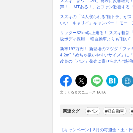
スズキ「新ワゴンR」発表に反響殺到！
声！ 「MTある！」とファン歓喜する
スズキの「“4人寝られる”軽トラ」がス
いい「キャリイ」キャンパー！ モーニ
リッター32km以上走る！ スズキ斬新「ち
級ボディ採用！ 軽自動車よりも“軽い
新車197万円！ 新登場のマツダ「ファ
4.2m”「めちゃ扱いやすいサイズ」
改良の「バン」発売に寄せられた“熱視
文：くるまのニュース TARA
関連タグ
#バン
#軽自動車
【キャンペーン】8月の毎週金・土・日