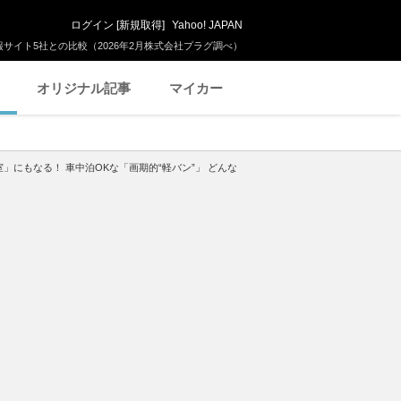
ログイン
[
新規取得
]
Yahoo! JAPAN
サイト5社との比較（2026年2月株式会社プラグ調べ）
オリジナル記事
マイカー
」にもなる！ 車中泊OKな「画期的“軽バン”」 どんな