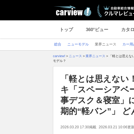
トップ
360°ビュー
カタ
総合
ニューモデル
業界ニュース
カー用
carview!
>
ニュース
>
業界ニュース
>
「軽とは思えない
モデル？
「軽とは思えない！
キ「スペーシアベー
事デスク＆寝室」に
期的“軽バン”」 
2026.03.20 17:30
掲載
2026.03.21 10:06
更