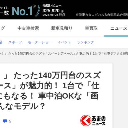
掲載レビュー
325,920
件
時点
※新車カタログのある自動車総合情報
2026.08.08
ログ
中古車検索
新車見積り
車買取
ニュース
品
スポーツ
モーターショー
イベント
ランキング
！」 たった140万円台のスズキ「スペーシアベース」が魅力的！ 1台で「仕事デスク＆寝室
」 たった140万円台のスズ
ス」が魅力的！ 1台で「仕
もなる！ 車中泊OKな「画
どんなモデル？
新
5