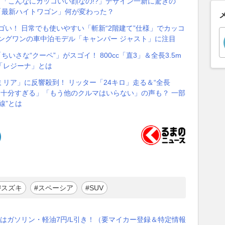
「こんなにカッコいい顔なの!?」デザイン一新に驚きの
「最新ハイトワゴン」何が変わった？
ゴい！ 日常でも使いやすい「斬新“2階建て”仕様」でカッコ
ングワンの車中泊モデル「キャンパー ジャスト」に注目
いさな“クーペ”」がスゴイ！ 800cc「直3」＆全長3.5m
”「レジーナ」とは
ミリア」に反響殺到！ リッター「24キロ」走る＆“全長
に「十分すぎる」「もう他のクルマはいらない」の声も？ 一部
線”とは
#スズキ
#スペーシア
#SUV
はガソリン・軽油7円/L引き！（要マイカー登録＆特定情報