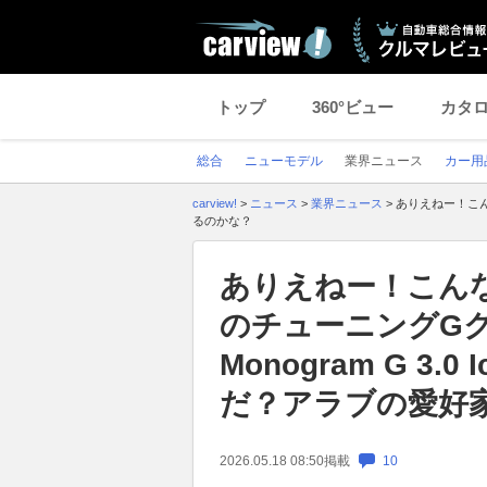
トップ
360°ビュー
カタ
総合
ニューモデル
業界ニュース
カー用
carview!
>
ニュース
>
業界ニュース
>
ありえねー！こんな
るのかな？
ありえねー！こん
のチューニングGクラス
Monogram G 3
だ？アラブの愛好
2026.05.18 08:50
掲載
10