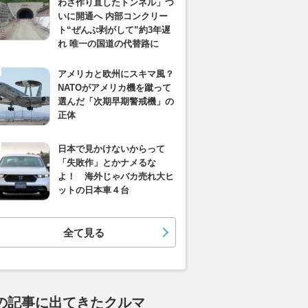
わざ作り直したトンネル」つ
いに開通へ 内部コンクリー
ト“ぜんぶ剥がして”約3年遅
れ 唯一の国道の代替路に
アメリカと欧州にスキマ風？
NATOがアメリカ機を蹴って
選んだ「次期早期警戒機」の
正体
日本で見かけないからって
「失敗作」とかナメるな
よ！ 海外じゃバカ売れ大ヒ
ットの日本車４台
全て見る
の記事に出てきたクルマ