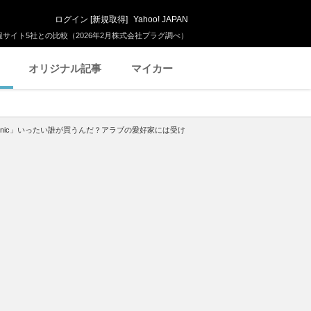
ログイン
[
新規取得
]
Yahoo! JAPAN
サイト5社との比較（2026年2月株式会社プラグ調べ）
オリジナル記事
マイカー
0 Iconic」いったい誰が買うんだ？アラブの愛好家には受け