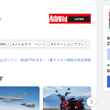
新
2
#MG
#メルセデス・ベンツ
#ステーションワゴン
はガソリン・軽油7円/L引き！（要マイカー登録＆特定情報
中
6
す