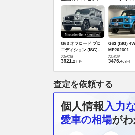
G63 オフロード プロ
G63 (ISG) 4
エディション (ISG)
MP202601
4WD MP202601
支払総額
支払総額
3621
.
3476
.
2
4
万円
万円
査定を依頼する
個人情報
入力
愛車の相場
がわ