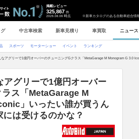
掲載レビュー
325,867
件
時点
※新車カタログのある自動車総合情報
2026.08.06
ログ
中古車検索
新車見積り
車買取
ニュース
品
スポーツ
モーターショー
イベント
ランキング
アグリーで1億円オーバーのチューニングGクラス「MetaGarage M Monogram G 3.
なアグリーで1億円オーバー
「MetaGarage M
.0 Iconic」いったい誰が買うん
家には受けるのかな？