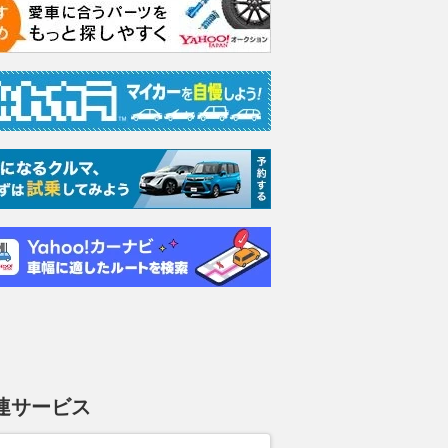
) 4WD
G63 (ISG) 4WD
G63 (ISG) 4WD
G63
1
MP202601
MP202601
エディシ
4WD 
支払総額
支払総額
支払総額
3890
.
3663
.
3700
.
0
3
円
万円
万円
連サービス