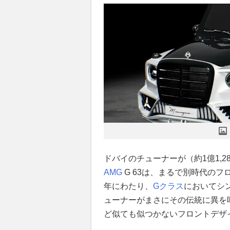
ドバイのチューナーが（約1億1,
AMG
G 63は、まるで別時代の
年にわたり、
Gクラス
においてシ
ューナーがまさにその伝統に異を
ど似ても似つかないフロントデザ