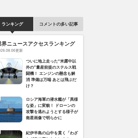
ランキング
コメントの多い記事
業界ニュースアクセスランキング
026.08.06
更新
ついに地上走った“米露中以
外の”量産前提のステルス戦
闘機！ エンジンの懸念も解
消 準備は万端 あとは飛ぶだ
け？
ロシア海軍の潜水艦が「異様
な姿」に変貌！ ドローンの
攻撃を逃れようとする様子が
衛星画像で明らかに
紀伊半島の山中を貫く「わざ