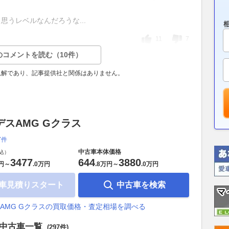
うレベルなんだろうな...
11
7
のコメントを読む（10件）
見解であり、記事提供社と関係はありません。
デスAMG Gクラス
7件
中古車本体価格
込）
3477
644
3880
円
～
.
0万円
.
8万円
～
.
0万円
車見積りスタート
中古車を検索
AMG Gクラスの買取価格・査定相場を調べる
ス中古車一覧
(297件)