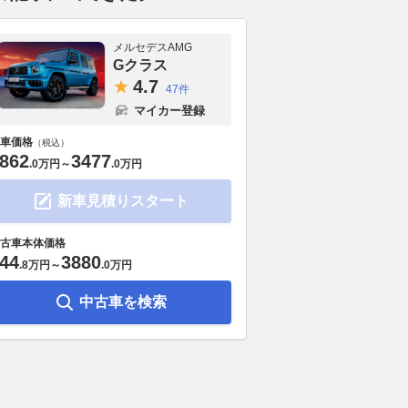
メルセデスAMG
Gクラス
4.
7
47件
マイカー登録
車価格
（税込）
862
3477
.
0万円
～
.
0万円
新車見積りスタート
古車本体価格
44
3880
.
8万円
～
.
0万円
中古車を検索