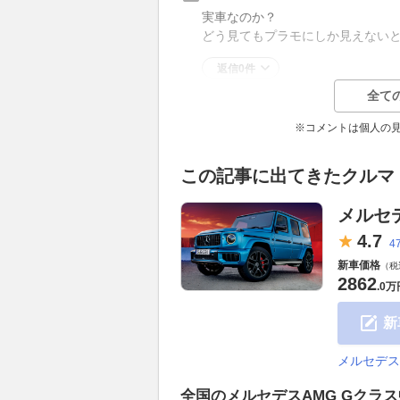
実車なのか？
どう見てもプラモにしか見えないと思
返信0件
全て
※コメントは個人の
この記事に出てきたクルマ
メルセ
4.
7
4
新車価格
（税
2862
.
0万
新
メルセデス
全国のメルセデスAMG Gクラ