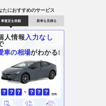
なたにおすすめのサービス
とトヨタGRが生んだ
航続距離750kmを誇るDSの新
ソリオは車中
！ 「コペン GR
世代フラッグシップEVセダン
パクトか!? 
車査定を依頼
新車を見積る
」を手に入れられる時
「N°8」の全貌
のシートアレ
ずか!!
さをチェック!
2026.08.06
@DIME
WEB CARTOP
2026.08.06
ベス
個人情報
入力なし
で
愛車の相場
がわかる!