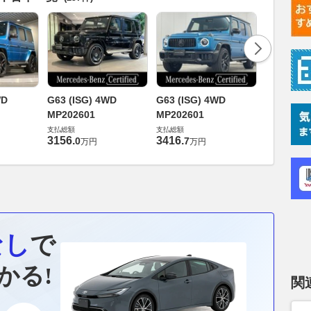
G63 (ISG
WD
G63 (ISG) 4WD
G63 (ISG) 4WD
MP20260
MP202601
MP202601
支払総額
支払総額
支払総額
3386
.
7
万
3156
.
3416
.
0
7
万円
万円
なし
で
かる!
関