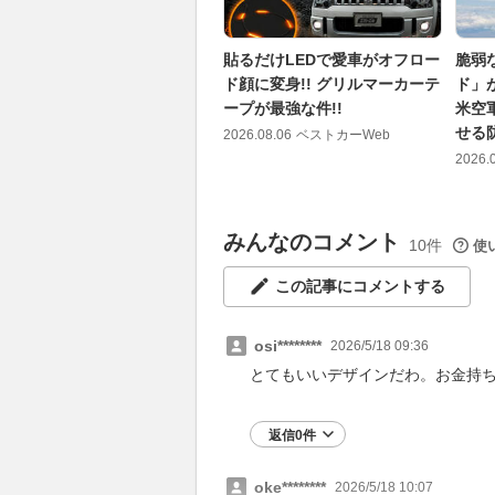
貼るだけLEDで愛車がオフロー
脆弱
ド顔に変身!! グリルマーカーテ
ド」
ープが最強な件!!
米空
せる
2026.08.06
ベストカーWeb
2026.
みんなのコメント
10件
使
この記事にコメントする
osi********
2026/5/18 09:36
とてもいいデザインだわ。お金持
返信0件
oke********
2026/5/18 10:07