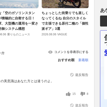
あ
な「空のガソリンスタン
ちょっとした街乗りでも楽しく
ダイハツ
が積極的に自衛する日！
なってくるね 自分のスタイル
奇跡の１台
軍、大型機の運用を一変さ
で主張できる原付二種の「個性
SPORT
防御システム構想
派ギア」3選
間はあとわ
08.06
乗りものニュース
2026.08.06
VAGUE
2026.08.06
コメントを非表示にする
い方
おすすめ順
新着順
違反報告
ちの美意識はあなた方とは違うのよ。
15
8
違反報告