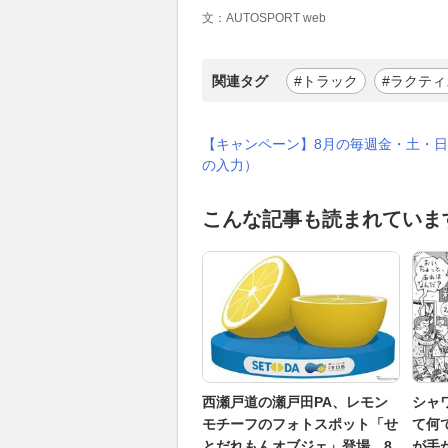
文：AUTOSPORT web
関連タグ
#トラック
#ラクティ
【キャンペーン】8月の毎週金・土・日
の入力）
こんな記事も読まれていま
西瀬戸道の瀬戸田PA、レモン
シャ
モチーフのフォトスポット「せ
て何
とだれもんオブジェ」登場…8
が手