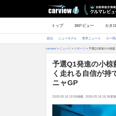
トップ
360°ビュー
カタ
総合
ニューモデル
業界ニュース
カー用
carview!
>
ニュース
>
スポーツ
>
予選Q1発進の小椋
予選Q1発進の小椋
く走れる自信が持
ニャGP
2026.05.16 10:56
掲載
2026.05.16 16:36
更