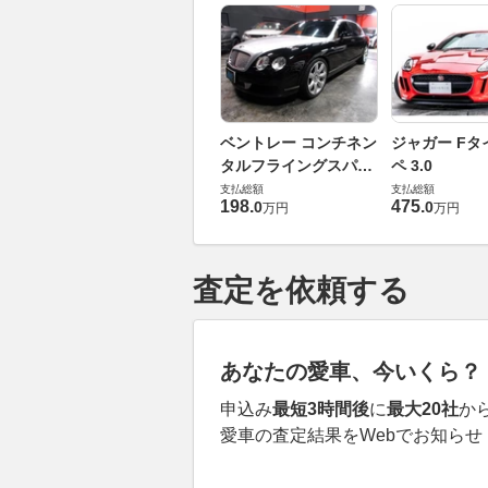
ベントレー コンチネン
ジャガー Fタ
タルフライングスパー
ペ 3.0
6.0 4WD
支払総額
支払総額
198
.
475
.
0
0
万円
万円
査定を依頼する
あなたの愛車、今いくら？
申込み
最短3時間後
に
最大20社
か
愛車の査定結果をWebでお知らせ