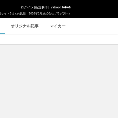
ログイン
[
新規取得
]
Yahoo! JAPAN
サイト5社との比較（2026年2月株式会社プラグ調べ）
オリジナル記事
マイカー