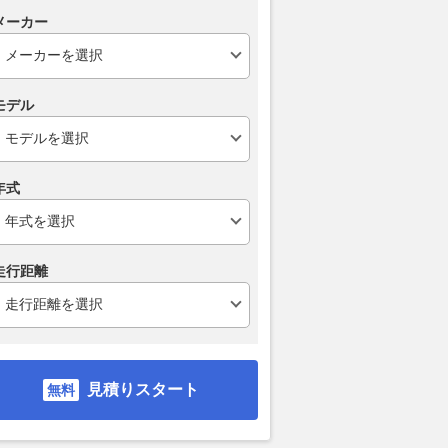
る可能性大！
GTWCヨーロ
メーカー
WEB CARTOP
2026.08.06
AUT
モデル
年式
走行距離
見積りスタート