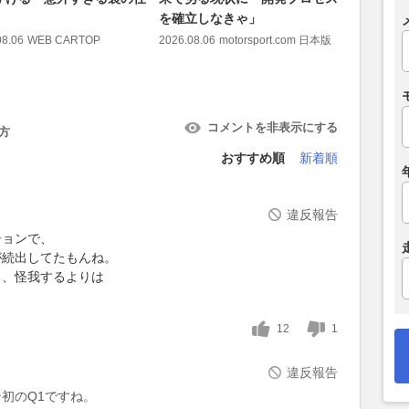
を確立しなきゃ」
ッキリす
08.06
WEB CARTOP
2026.08.06
motorsport.com 日本版
2026.08.06
コメントを非表示にする
方
おすすめ順
新着順
違反報告
ションで、
が続出してたもんね。
り、怪我するよりは
12
1
違反報告
初のQ1ですね。