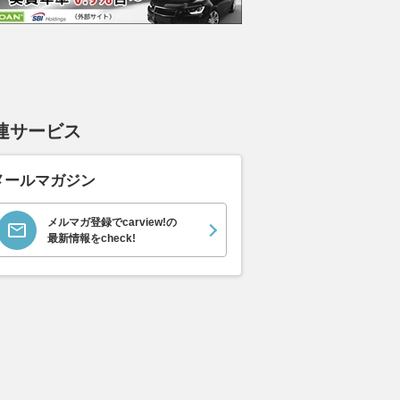
イス ゴース
ホンダ NSX 3.0
日産 エルグランド 3.5
日産 
連サービス
スロイス ゴ
VIP パワーシートパッ
ック 
支払総額
898
.
0
万円
世代 / RR4)
ケージ
支払総額
支払総額
684
.
220
.
0
0
万円
メールマガジン
メルマガ登録でcarview!の
最新情報をcheck!