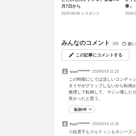
月7日から
事」
2026.08.06
レスポンス
2026.
みんなのコメント
3件
使い
この記事にコメントする
suo********
2026/5/16 11:22
この時期にしては涼しいコンディ
タイヤがグリップしないから転倒
無理して転倒して、マシン壊した
良かったと思う。
返信0件
hen********
2026/5/16 11:35
小椋選手もマルティンも今シーズン