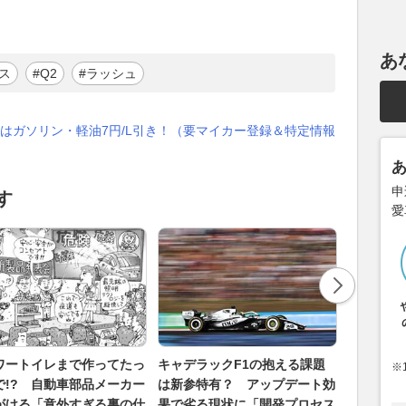
あ
ス
#Q2
#ラッシュ
はガソリン・軽油7円/L引き！（要マイカー登録＆特定情報
申
す
愛
ワートイレまで作ってたっ
キャデラックF1の抱える課題
運転支援
※
で!? 自動車部品メーカー
は新参特有？ アップデート効
と運転技
がける「意外すぎる裏の仕
果で劣る現状に「開発プロセス
しろ「上