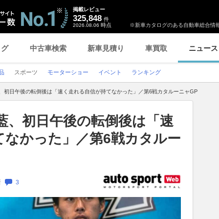
掲載レビュー
325,848
件
時点
※新車カタログのある自動車総合情報
2026.08.06
ログ
中古車検索
新車見積り
車買取
ニュース
品
スポーツ
モーターショー
イベント
ランキング
藍、初日午後の転倒後は「速く走れる自信が持てなかった」／第6戦カタルーニャGP
藍、初日午後の転倒後は「速
てなかった」／第6戦カタルー
新
3