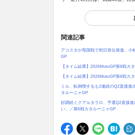
関連記事
アコスタが母国戦で初日首位発進。小椋
GP
【タイム結果】2026MotoGP第6戦カ
【タイム結果】2026MotoGP第6戦カ
ミル、転倒喫するも2連続のQ2直接進
タルーニャGP
好調続くクアルタラロ、予選Q2直接
い」／第6戦カタルーニャGP