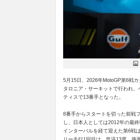
5月15日、2026年MotoGP第6
タロニア・サーキットで行われ、小
ティスで13番手となった。
8番手からスタートを切った前戦
し、日本人としては2012年の最
インターバルを経て迎えた第6戦
リー走行1回目は、気温13度、路