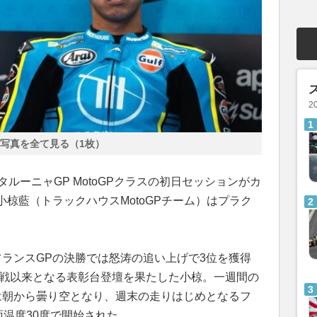
2
写真を全て見る（1枚）
戦カタルーニャGP MotoGPクラスの初日セッションがカ
椋藍（トラックハウスMotoGPチーム）はプラク
フランスGPの決勝では怒涛の追い上げで3位を獲得
終戦以来となる表彰台登壇を果たした小椋。一週間の
は朝から曇り空となり、週末の走りはじめとなるフ
面温度30度で開始された。