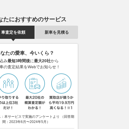
なたにおすすめのサービス
車査定を依頼
新車を見積る
あなたの愛車、今いくら？
込み
最短3時間後
に
最大20社
から
車の査定結果をWebでお知らせ！
や安全装備が充実する
スバル「ステラ」改良モデル発
フェルスタッ
1：本サービスで実施のアンケートより （回答期
術の差は埋まる？ む
表 さらなる性能向上を実現
がマニ・クー
間：2023年6月〜2024年5月）
手」「下手」の差がク
レース2は赤
2026.08.06
くるまのニュース