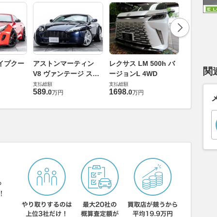
ロールスロ
イプクー
アストンマーティン
レクサス LM 500h バ
関
ト ロール
V8 ヴァンテージ スポ
ージョンL 4WD
ースト(第1
支払総額
ーツシフト
支払総額
支払総額
905
.
1
万円
589
.
1698
.
0
0
万円
万円
ら
！