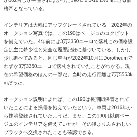
か502台しか生産されなかった190 E 2.5-16 Evo IIに迫る価
格帯となっている。
インテリアは大幅にアップグレードされている。2022年の
オークション写真では、この190はベージュのコクピット
を備えていた。4年前には3万3350ユーロで落札この価格設
定は主に希少性と完全な履歴記録に基づいている。しかし
少し調べてみると、同じ車両が2022年10月にDorotheumで
わずか3万3350ユーロで落札されていたことがわかる。現
在の希望価格のほんの一部だ。当時の走行距離は7万5553k
mだった。
オークション説明によれば、この190は長期間保管されて
いたことによる損傷を抱えていたという。車両は2016年か
ら抹消登録されていたようだ。また、この190は以前ベー
ジュのインテリアを備えていたが、その後よりふさわしい
ブラックへ交換されたことも確認できる。