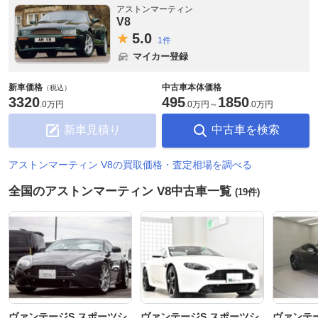
アストンマーティン
V8
5.
0
1件
マイカー登録
新車価格
中古車本体価格
（税込）
3320
495
1850
.
0万円
.
0万円
～
.
0万円
新車見積り
中古車を検索
アストンマーティン V8の買取価格・査定相場を調べる
全国のアストンマーティン V8中古車一覧
(19件)
ヴァンテージS スポーツシ
ヴァンテージS スポーツシ
ヴァンテー