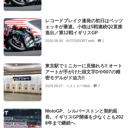
レコードブレイク連発の初日はベッツ
ェッキが最速。小椋は5戦連続Q2直接
進出／第12戦イギリスGP
2026.08.08
AUTOSPORT web
1
東京駅でミニカーに見惚れろ!! オート
アートが手がけた頭文字Dや007の精
密モデルがド迫力!!
2026.08.07
ベストカーWeb
7
MotoGP、シルバーストンと契約延
長。イギリスGP開催を少なくとも202
8年まで継続へ