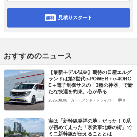
見積りスタート
おすすめのニュース
【最新モデル試乗】期待の日産エルグ
ランドは第3世代e-POWER＋e-4ORC
E＋電子制御サスの「3種の神器」で新
たな快適を約束。心が昂る
2026.08.08
カー・アンド・ドライバー
0
実は「新幹線発祥の地」だった！ 0系
が初めて走った「京浜東北線の街」で
ミニ新幹線が伝えることとは