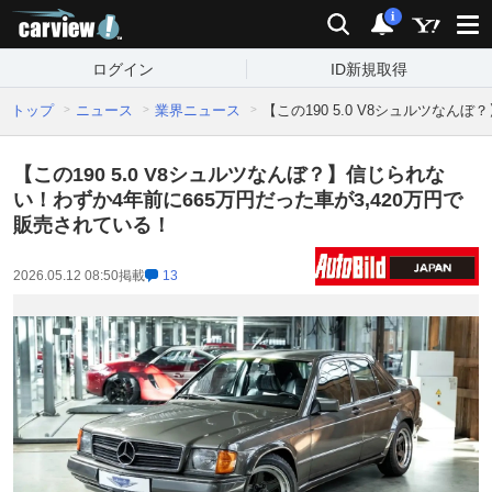
carview!
検索
通知
i
ログイン
ID新規取得
トップ
ニュース
業界ニュース
【この190 5.0 V8シュルツなん
【この190 5.0 V8シュルツなんぼ？】信じられな
い！わずか4年前に665万円だった車が3,420万円で
販売されている！
2026.05.12 08:50
掲載
13