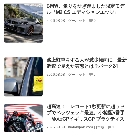
BMW、走りを研ぎ澄ました限定モデ
ル「M2 CS エディションエッジ」
2026.08.08
グーネット
0
路上駐車をする人が減少傾向に。最新
調査で見えた実態とは？パーク24
2026.08.08
グーネット
7
超高速！ レコード1秒更新の超ラッ
プでベッツェッキ最速。小椋藍5番手
｜MotoGPイギリスGP プラクティス
2026.08.08
motorsport.com 日本版
2