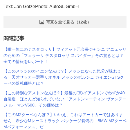
Text: Jan GötzePhoto: AutoSL GmbH
写真を全て見る（12枚）
関連記事
【唯一無二のテスタロッサ】フィアット元会長ジャンニ アニェッリ
のための「フェラーリ テスタロッサ スパイダー」その驚きとは？
全ての情報をレポート！
【このメッシのカイエンなんぼ？】メッシになった気分が味わえ
る 天才サッカー選手リオネル メッシのポルシェ カイエンGTSク
ーペの落札価格とは？
【この特別なアストンなんぼ？】最後の“真の”アストンでわずか40
台製造 ほとんど知られていない「アストンマーティン ヴァンテー
ジ ル・マンV600」その価格は？
【このM2クーペなんぼ？】いいえ、これはアートカーではありま
せん 希少なMレーストラック パッケージ装備の「BMW M2クーペ
Mパフォーマンス」だ