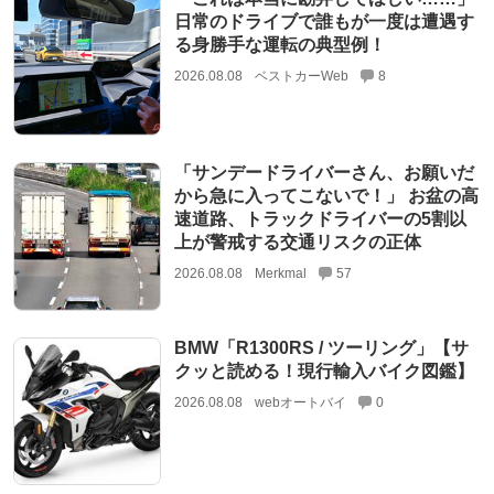
日常のドライブで誰もが一度は遭遇す
る身勝手な運転の典型例！
2026.08.08
ベストカーWeb
8
「サンデードライバーさん、お願いだ
から急に入ってこないで！」 お盆の高
速道路、トラックドライバーの5割以
上が警戒する交通リスクの正体
2026.08.08
Merkmal
57
BMW「R1300RS / ツーリング」【サ
クッと読める！現行輸入バイク図鑑】
2026.08.08
webオートバイ
0