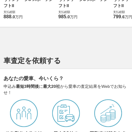
フトII
フトII
フトII
支払総額
支払総額
支払総額
888
985
799
.
0
.
0
.
6
万円
万円
万
車査定を依頼する
あなたの愛車、今いくら？
申込み
最短3時間後
に
最大20社
から愛車の査定結果をWebでお知ら
せ！