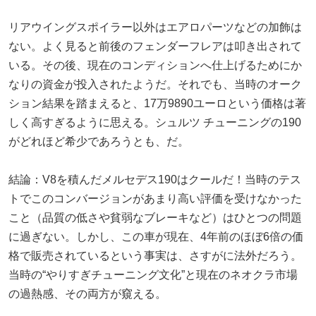
リアウイングスポイラー以外はエアロパーツなどの加飾は
ない。よく見ると前後のフェンダーフレアは叩き出されて
いる。その後、現在のコンディションへ仕上げるためにか
なりの資金が投入されたようだ。それでも、当時のオーク
ション結果を踏まえると、17万9890ユーロという価格は著
しく高すぎるように思える。シュルツ チューニングの190
がどれほど希少であろうとも、だ。
結論：V8を積んだメルセデス190はクールだ！当時のテス
トでこのコンバージョンがあまり高い評価を受けなかった
こと（品質の低さや貧弱なブレーキなど）はひとつの問題
に過ぎない。しかし、この車が現在、4年前のほぼ6倍の価
格で販売されているという事実は、さすがに法外だろう。
当時の“やりすぎチューニング文化”と現在のネオクラ市場
の過熱感、その両方が窺える。