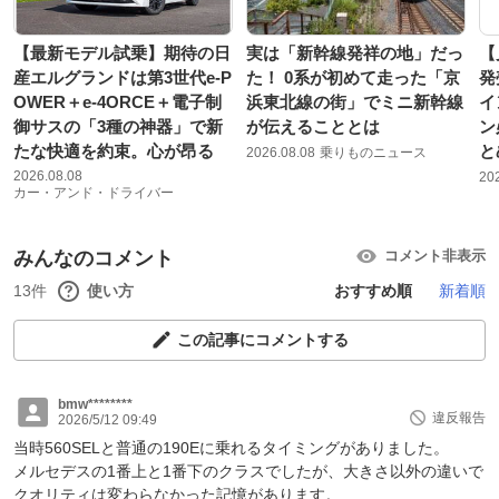
【最新モデル試乗】期待の日
実は「新幹線発祥の地」だっ
【
産エルグランドは第3世代e-P
た！ 0系が初めて走った「京
発
OWER＋e-4ORCE＋電子制
浜東北線の街」でミニ新幹線
イ
御サスの「3種の神器」で新
が伝えることとは
ン
たな快適を約束。心が昂る
と
2026.08.08
乗りものニュース
2026.08.08
20
カー・アンド・ドライバー
みんなのコメント
コメント非表示
13件
使い方
おすすめ順
新着順
この記事にコメントする
bmw********
違反報告
2026/5/12 09:49
当時560SELと普通の190Eに乗れるタイミングがありました。
メルセデスの1番上と1番下のクラスでしたが、大きさ以外の違いで
クオリティは変わらなかった記憶があります。