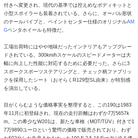
付きへ変更され、現代の基準では控えめなボディキットと
小型スポイラーも装着されている。さらに、オーバル形状
のテールパイプと、ペイントセンター仕様のオリジナル
AM
G
ペンタホイールも特徴だ。
工場出荷時にはやや地味だったインテリアもアップグレー
ドされている。300km/hスケールのスピードメーターは大
幅に向上した性能に対応するために必要だった。さらに3
スポークスポーツステアリングと、チェック柄ファブリッ
クを採用したシート（おそらくR129型SL由来）が特別感
を演出している。
目がくらむような価格事実を整理すると、この190は1983
年11月に初登録され、現在の走行距離はわずか7万5657k
m。この希少なW201は、新たな車検（MOT/TÜV）付きで1
7万9890ユーロという驚愕の価格で販売されており、わず