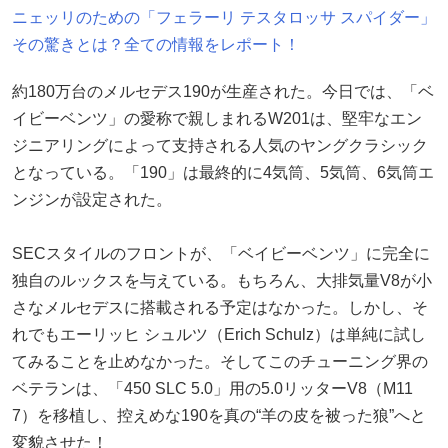
ニェッリのための「フェラーリ テスタロッサ スパイダー」
その驚きとは？全ての情報をレポート！
約180万台のメルセデス190が生産された。今日では、「ベ
イビーベンツ」の愛称で親しまれるW201は、堅牢なエン
ジニアリングによって支持される人気のヤングクラシック
となっている。「190」は最終的に4気筒、5気筒、6気筒エ
ンジンが設定された。
SECスタイルのフロントが、「ベイビーベンツ」に完全に
独自のルックスを与えている。もちろん、大排気量V8が小
さなメルセデスに搭載される予定はなかった。しかし、そ
れでもエーリッヒ シュルツ（Erich Schulz）は単純に試し
てみることを止めなかった。そしてこのチューニング界の
ベテランは、「450 SLC 5.0」用の5.0リッターV8（M11
7）を移植し、控えめな190を真の“羊の皮を被った狼”へと
変貌させた！