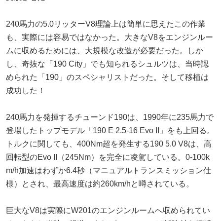
240馬力の5.0リッターV8理論上は簡単に思えたこの作業
も、実際には容易ではなかった。大きなV8をエンジンルー
ムに収めるためには、大規模な改造が必要だった。しか
し、奇抜な「190 City」でも知られるシュルツは、当時認
められた「190」のスペシャリストだった。そして移植は
成功した！
240馬力を発揮するチューンド190は、1990年に235馬力で
登場したトップモデル「190 E 2.5-16 Evo II」をも上回る。
トルクに関しても、400Nm超を発生する190 5.0 V8は、高
回転型のEvo II（245Nm）を完全に凌駕している。0-100k
m/h加速はわずか6.4秒（マニュアルトランスミッション仕
様）とされ、最高速度は約260km/hと噂されている。
巨大なV8は実際にW201のエンジンルームへ収められてい