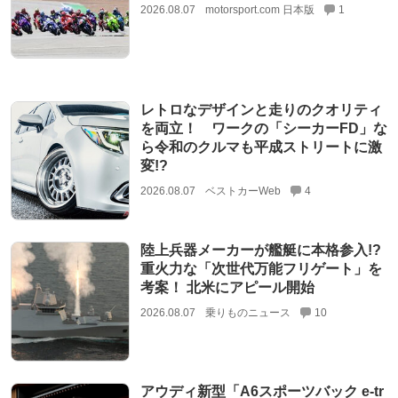
2026.08.07
motorsport.com 日本版
1
レトロなデザインと走りのクオリティ
を両立！ ワークの「シーカーFD」な
ら令和のクルマも平成ストリートに激
変!?
2026.08.07
ベストカーWeb
4
陸上兵器メーカーが艦艇に本格参入!?
重火力な「次世代万能フリゲート」を
考案！ 北米にアピール開始
2026.08.07
乗りものニュース
10
アウディ新型「A6スポーツバック e-tr