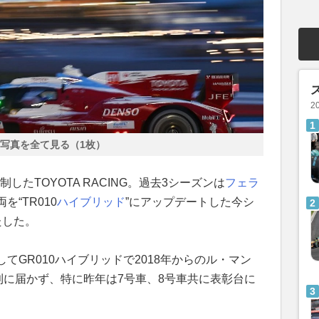
2
写真を全て見る（1枚）
制したTOYOTA RACING。過去3シーズンは
フェラ
“TR010
ハイブリッド
”にアップデートした今シ
たした。
してGR010ハイブリッドで2018年からのル・マン
利に届かず、特に昨年は7号車、8号車共に表彰台に