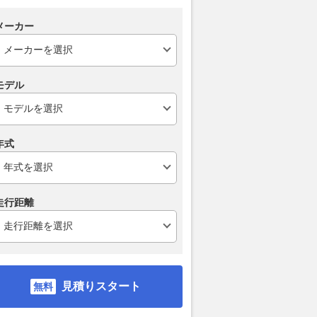
アブダビまで分からな
の鍵に｜スーパーGT第4戦
空白期間で「
直せた」とH
メーカー
2026.08.03
motorsport.com 日本版
ーGT
motorsport.com 日本版
2026.08.05
mot
モデル
年式
走行距離
見積りスタート