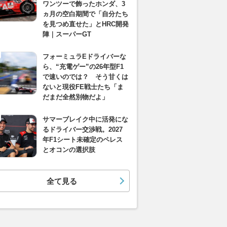
ワンツーで飾ったホンダ、3
ヵ月の空白期間で「自分たち
を見つめ直せた」とHRC開発
陣｜スーパーGT
フォーミュラEドライバーな
ら、“充電ゲー”の26年型F1
で速いのでは？ そう甘くは
ないと現役FE戦士たち「ま
だまだ全然別物だよ」
サマーブレイク中に活発にな
るドライバー交渉戦。2027
年F1シート未確定のペレス
とオコンの選択肢
全て見る