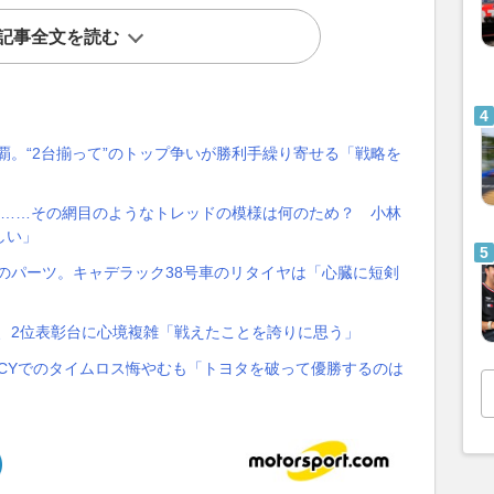
記事全文を読む
制覇。“2台揃って”のトップ争いが勝利手繰り寄せる「戦略を
ヤ……その網目のようなトレッドの模様は何のため？ 小林
しい」
”のパーツ。キャデラック38号車のリタイヤは「心臓に短剣
MW、2位表彰台に心境複雑「戦えたことを誇りに思う」
FCYでのタイムロス悔やむも「トヨタを破って優勝するのは