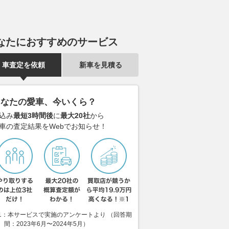
なたにおすすめのサービス
車査定を依頼
新車を見積る
あなたの愛車、今いくら？
込み
最短3時間後
に
最大20社
から
車の査定結果をWebでお知らせ！
は大開発戦争の1年
“ホンダを背負いし者”によるア
大苦戦の開幕
だまだ誰が勝つか分か
ツい首位攻防。STANLEY vs
信。プレリュ
1：本サービスで実施のアンケートより （回答期
間：2023年6月〜2024年5月）
…マクラーレン「最速
ARTAはタイヤチョイスが勝負
ツーで飾った