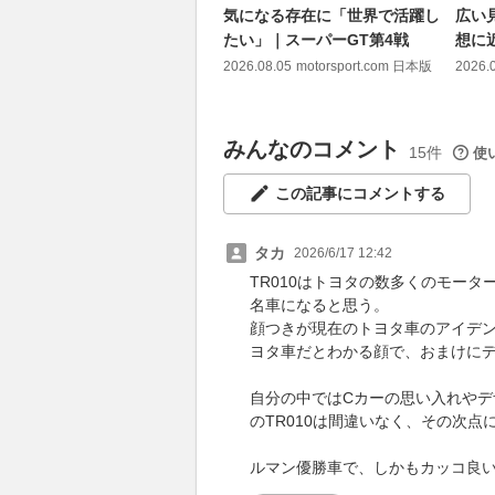
気になる存在に「世界で活躍し
広い
たい」｜スーパーGT第4戦
想に
2026.08.05
motorsport.com 日本版
2026.
みんなのコメント
15件
使
この記事にコメントする
タカ
2026/6/17 12:42
TR010はトヨタの数多くのモー
名車になると思う。
顔つきが現在のトヨタ車のアイデ
ヨタ車だとわかる顔で、おまけに
自分の中ではCカーの思い入れやデ
のTR010は間違いなく、その次
ルマン優勝車で、しかもカッコ良