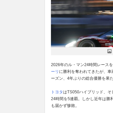
2026年のル・マン24時間レースを
ーリ
に勝利を奪われてきたが、車両を
ーズン、4年ぶりの総合優勝を果
トヨタ
はTS050ハイブリッド、そ
24時間を5連覇。しかし近年は勝
も届かず惨敗。