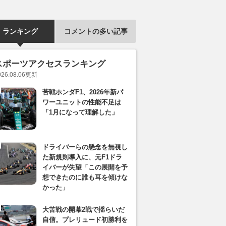
ランキング
コメントの多い記事
スポーツアクセスランキング
026.08.06
更新
苦戦ホンダF1、2026年新パ
ワーユニットの性能不足は
「1月になって理解した」
ドライバーらの懸念を無視し
た新規則導入に、元F1ドラ
イバーが失望「この展開を予
想できたのに誰も耳を傾けな
かった」
大苦戦の開幕2戦で揺らいだ
自信。プレリュード初勝利を