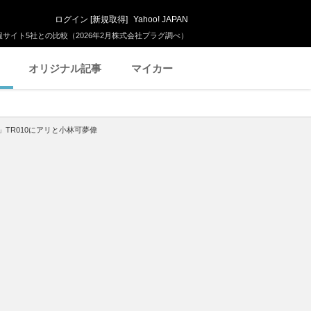
ログイン
[
新規取得
]
Yahoo! JAPAN
サイト5社との比較（2026年2月株式会社プラグ調べ）
オリジナル記事
マイカー
TR010にアリと小林可夢偉