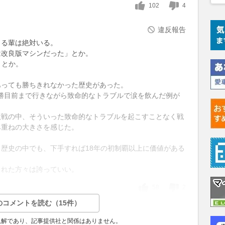
102
4
違反報告
くる輩は絶対いる。
は改良版マシンだった」とか。
」とか。
あっても勝ちきれなかった歴史があった。
に優勝目前まで行きながら致命的なトラブルで涙を飲んだ例が
激戦の中、そういった致命的なトラブルを起こすことなく戦
み重ねの大きさを感じた。
歴史の中でも、下手すれば18年の初制覇以上に価値がある
られた方々は誇っていい。
58
2
のコメントを読む（15件）
見解であり、記事提供社と関係はありません。