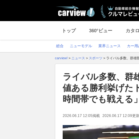
トップ
360°ビュー
カタ
総合
ニューモデル
業界ニュース
カー用
carview!
>
ニュース
>
スポーツ
>
ライバル多数、群雄割
ライバル多数、群雄
値ある勝利挙げた
時間帯でも戦える」
2026.06.17 12:05
掲載
2026.06.17 12:09
更