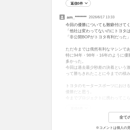
返信0件
am_********
2026/6/17 13:33
今回の優勝についても難癖付けて
「他社は変わってないのにトヨタ
「非公開BOPがトヨタ有利だった
ただ今までは俄然有利なマシンで
特に94年・98年・16年のよう
多かった。
今回は過去最少秒差の決着という
って勝ちきれたことに今までの積
トヨタのモータースポーツにおける
優勝だと思う。
今までプロジェクトに携わってこ
返信4件
全て
※コメントは個人の