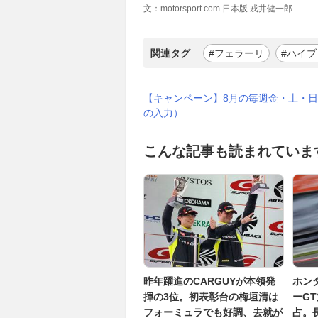
文：motorsport.com 日本版 戎井健一郎
関連タグ
#フェラーリ
#ハイ
【キャンペーン】8月の毎週金・土・日
の入力）
こんな記事も読まれていま
昨年躍進のCARGUYが本領発
ホン
揮の3位。初表彰台の梅垣清は
ーG
フォーミュラでも好調、去就が
占。