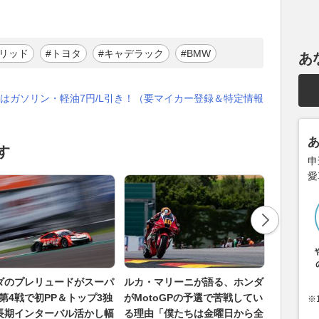
ブリッド
#トヨタ
#キャデラック
#BMW
あ
はガソリン・軽油7円/L引き！（要マイカー登録＆特定情報
す
申
愛
ダのプレリュードがスーパ
ルカ・マリーニが語る、ホンダ
2026年
T第4戦で初PP＆トップ3独
がMotoGPの予選で苦戦してい
に！ ま
※
長期インターバル活かし幅
る理由「僕たちは金曜日から全
らない…