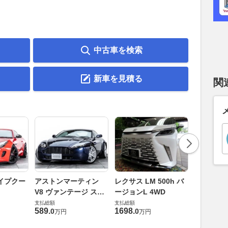
中古車を検索
新車を見積る
関
ロールスロ
イプクー
アストンマーティン
レクサス LM 500h バ
ト ロール
V8 ヴァンテージ スポ
ージョンL 4WD
ースト(第1
支払総額
ーツシフト
支払総額
支払総額
905
.
1
万円
589
.
1698
.
0
0
万円
万円