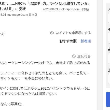
見直し……HRCも「ほぼ理
力。ライバルは温存している」
マシンは
近い結果」に安堵
い」
2026.08.03
motorsport.com 日本版
08.01
motorsport.com 日本版
2026.08.02
コメントを非表示にする
い方
おすすめ順
新着順
違反報告
タースポーツレーシングカーの中でも、未来まで語り継がれる
ンティティーに合わせてきたのもとても良い。パッと見てト
デザインもカラーも本当に格好良い。
ザインに関してはポルシェ962Cがダントツであるが、今回
点にくるマシンになったのは間違いない。
いなんて最高だ。