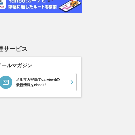
連サービス
メールマガジン
メルマガ登録でcarview!の
最新情報をcheck!
イス ゴース
ホンダ NSX 3.0
日産 エルグランド 3.5
日産 
スロイス ゴ
VIP パワーシートパッ
ック 
支払総額
898
.
0
万円
世代 / RR4)
ケージ
支払総額
支払総額
684
.
220
.
0
0
万円