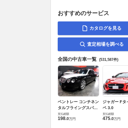
おすすめのサービス
カタログを見る
査定相場を調べる
全国の中古車一覧
(531,587件)
ベントレー コンチネン
ジャガー Fタ
タルフライングスパー
ペ 3.0
6.0 4WD
支払総額
支払総額
198
.
475
.
0
0
万円
万円