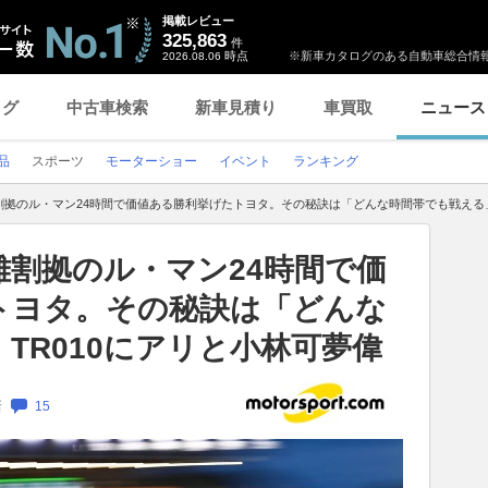
掲載レビュー
325,863
件
時点
※新車カタログのある自動車総合情報
2026.08.06
ログ
中古車検索
新車見積り
車買取
ニュース
品
スポーツ
モーターショー
イベント
ランキング
拠のル・マン24時間で価値ある勝利挙げたトヨタ。その秘訣は「どんな時間帯でも戦える」
割拠のル・マン24時間で価
トヨタ。その秘訣は「どんな
TR010にアリと小林可夢偉
新
15