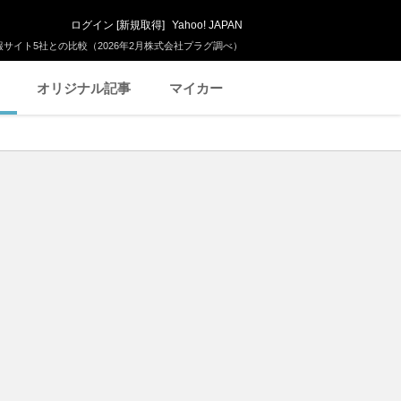
ログイン
[
新規取得
]
Yahoo! JAPAN
サイト5社との比較（2026年2月株式会社プラグ調べ）
オリジナル記事
マイカー