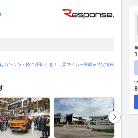
新
1
はガソリン・軽油7円/L引き！（要マイカー登録＆特定情報
中
す
8