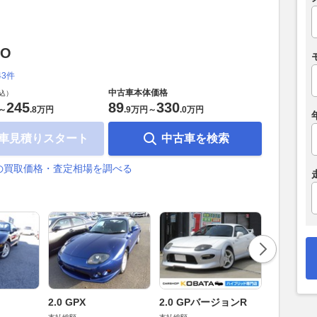
TO
43件
中古車本体価格
込）
245
89
330
～
.
8万円
.
9万円
～
.
0万円
車見積りスタート
中古車を検索
Oの買取価格・査定相場を調べる
2.0 GPX
2.0 GPバージョンR
2.0 GR
ージ