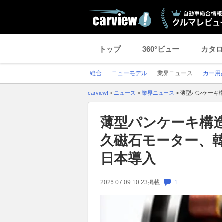
トップ
360°ビュー
カタ
総合
ニューモデル
業界ニュース
カー用
carview!
>
ニュース
>
業界ニュース
>
薄型パンケーキ構
薄型パンケーキ構
久磁石モーター、韓
日本導入
2026.07.09 10:23
掲載
1