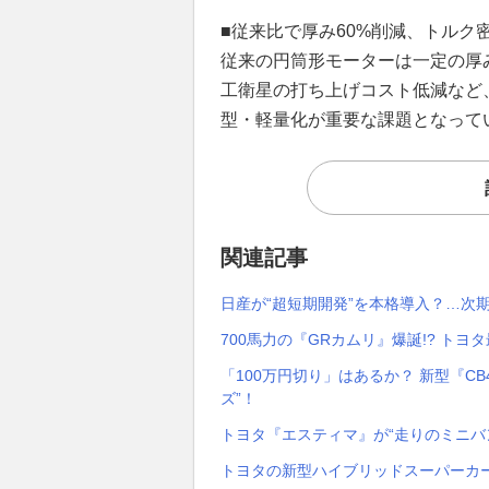
■従来比で厚み60%削減、トルク
従来の円筒形モーターは一定の厚
工衛星の打ち上げコスト低減など
型・軽量化が重要な課題となって
関連記事
日産が“超短期開発”を本格導入？…次
700馬力の『GRカムリ』爆誕!? トヨ
「100万円切り」はあるか？ 新型『C
ズ”！
トヨタ『エスティマ』が“走りのミニバ
トヨタの新型ハイブリッドスーパーカー『