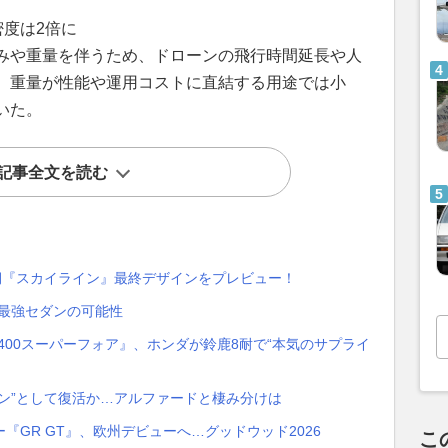
密度は2倍に
みや重量を伴うため、ドローンの飛行時間延長や人
、重量が性能や運用コストに直結する用途では小
いた。
記事全文を読む
期『スカイライン』最終デザインをプレビュー！
タ最強セダンの可能性
B400スーパーフォア』、ホンダが鈴鹿8耐で“本気のサプライ
ン”として復活か…アルファードと棲み分けは
GR GT』、欧州デビューへ…グッドウッド2026
こ