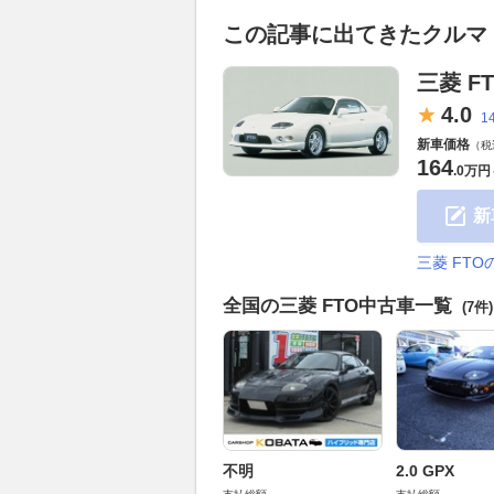
この記事に出てきたクルマ
三菱 F
4.
0
1
新車価格
（税
164
.
0万円
新
三菱 FT
全国の三菱 FTO中古車一覧
(7件)
不明
2.0 GPX