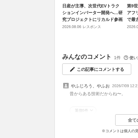
日産が主導、次世代EVトラク
第9
ションインバーター開発へ…研
アフ
究プロジェクトにリカルド参画
で最
2026.08.06
レスポンス
2026.
みんなのコメント
1件
使い
この記事にコメントする
やふじろう、やふお
2026/7/09 12:2
昔からある技術だからね〜。
返信0件
全て
※コメントは個人の