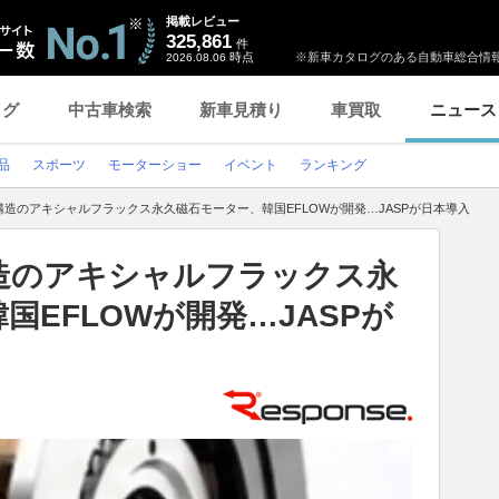
掲載レビュー
325,861
件
時点
※新車カタログのある自動車総合情報
2026.08.06
ログ
中古車検索
新車見積り
車買取
ニュース
品
スポーツ
モーターショー
イベント
ランキング
造のアキシャルフラックス永久磁石モーター、韓国EFLOWが開発…JASPが日本導入
造のアキシャルフラックス永
国EFLOWが開発…JASPが