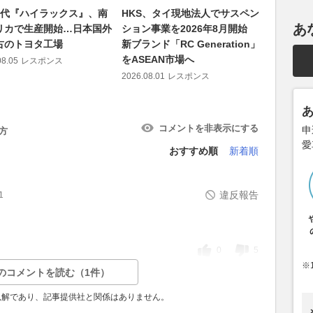
世代『ハイラックス』、南
HKS、タイ現地法人でサスペン
アウディ
あ
リカで生産開始…日本国外
ション事業を2026年8月開始
EV『A2
古のトヨタ工場
新ブランド「RC Generation」
イプの写
をASEAN市場へ
費向上
08.05
レスポンス
2026.08.01
レスポンス
2026.08.04
コメントを非表示にする
申
方
愛
おすすめ順
新着順
違反報告
1
0
5
※
のコメントを読む（1件）
見解であり、記事提供社と関係はありません。