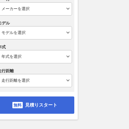
モデル
年式
走行距離
見積りスタート
スポーツパッケ
2.0 GPX
2.0 GPX