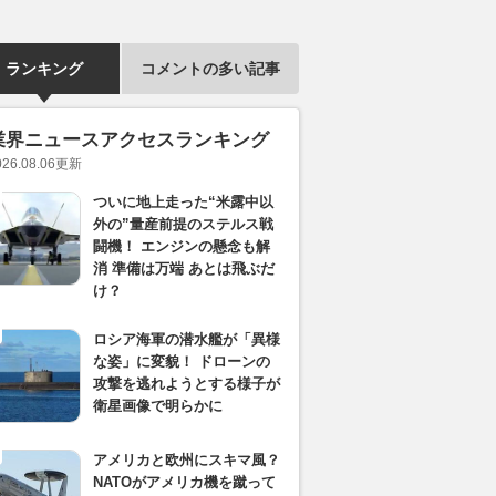
ランキング
コメントの多い記事
業界ニュースアクセスランキング
026.08.06
更新
ついに地上走った“米露中以
外の”量産前提のステルス戦
闘機！ エンジンの懸念も解
消 準備は万端 あとは飛ぶだ
け？
ロシア海軍の潜水艦が「異様
な姿」に変貌！ ドローンの
攻撃を逃れようとする様子が
衛星画像で明らかに
アメリカと欧州にスキマ風？
NATOがアメリカ機を蹴って