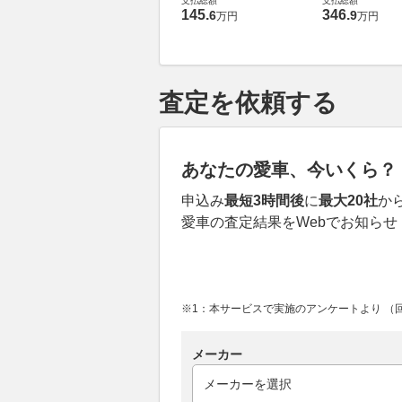
支払総額
支払総額
145
.
346
.
6
9
万円
万円
査定を依頼する
あなたの愛車、今いくら？
申込み
最短3時間後
に
最大20社
か
愛車の査定結果をWebでお知らせ
※1：本サービスで実施のアンケートより （回答
メーカー