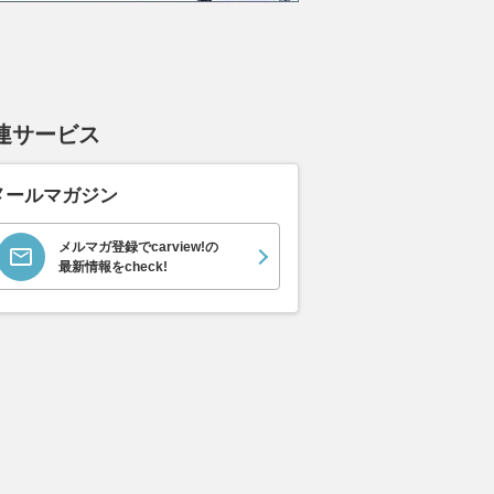
連サービス
メールマガジン
メルマガ登録でcarview!の
最新情報をcheck!