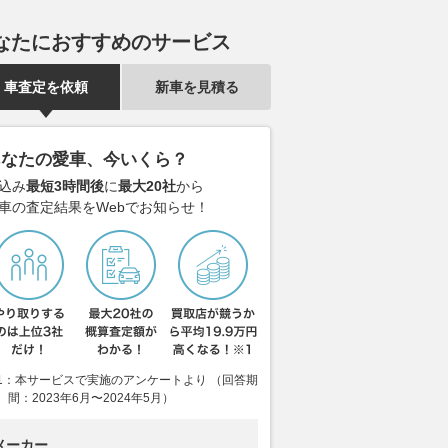
の新型コンパクト
民事再生中のEVモーターズ・
オーロラの「
なたにおすすめのサービス
 eトロン』、プロトタ
ジャパン、EVバス事業をイク
第2世代に!!
真公開…空力対策で電
ヨに譲渡
の米国で自動
要が急拡大？
車査定を依頼
新車を見積る
2026.08.05
レスポンス
レスポンス
2026.08.02
ベス
あなたの愛車、今いくら？
込み
最短3時間後
に
最大20社
から
車の査定結果をWebでお知らせ！
1：本サービスで実施のアンケートより （回答期
間：2023年6月〜2024年5月）
メーカー