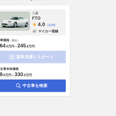
三菱
FTO
4.
0
143件
マイカー登録
車価格
（税込）
64
245
.
0万円
～
.
8万円
新車見積りスタート
古車本体価格
9
330
.
9万円
～
.
0万円
中古車を検索