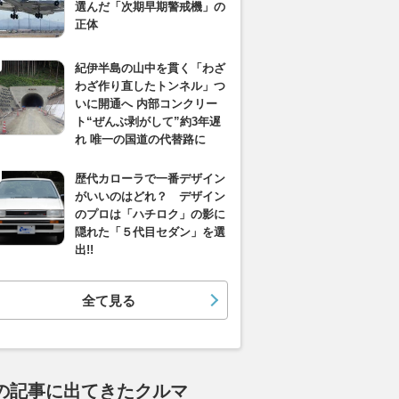
選んだ「次期早期警戒機」の
正体
紀伊半島の山中を貫く「わざ
わざ作り直したトンネル」つ
いに開通へ 内部コンクリー
ト“ぜんぶ剥がして”約3年遅
れ 唯一の国道の代替路に
歴代カローラで一番デザイン
がいいのはどれ？ デザイン
のプロは「ハチロク」の影に
隠れた「５代目セダン」を選
出!!
全て見る
の記事に出てきたクルマ