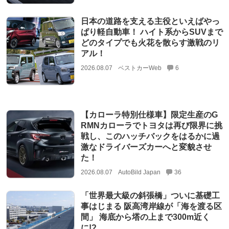
日本の道路を支える主役といえばやっ
ぱり軽自動車！ ハイト系からSUVまで
どのタイプでも火花を散らす激戦のリ
アル！
2026.08.07
ベストカーWeb
6
【カローラ特別仕様車】限定生産のG
RMNカローラでトヨタは再び限界に挑
戦し、このハッチバックをはるかに過
激なドライバーズカーへと変貌させ
た！
2026.08.07
AutoBild Japan
36
「世界最大級の斜張橋」ついに基礎工
事はじまる 阪高湾岸線が「海を渡る区
間」 海底から塔の上まで300m近く
に!?