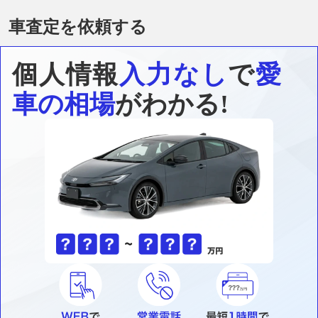
車査定を依頼する
個人情報
入力なし
で
愛
車の相場
がわかる!