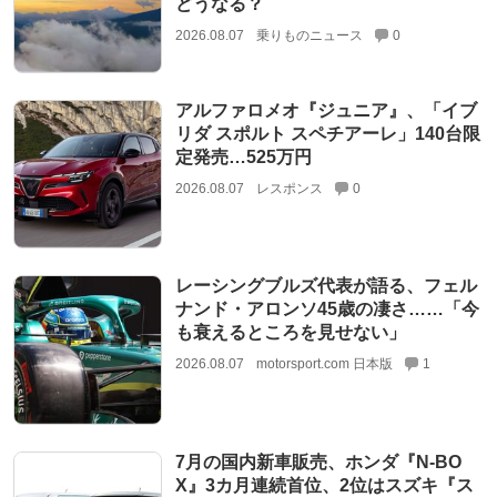
どうなる？
2026.08.07
乗りものニュース
0
アルファロメオ『ジュニア』、「イブ
リダ スポルト スペチアーレ」140台限
定発売…525万円
2026.08.07
レスポンス
0
レーシングブルズ代表が語る、フェル
ナンド・アロンソ45歳の凄さ……「今
も衰えるところを見せない」
2026.08.07
motorsport.com 日本版
1
7月の国内新車販売、ホンダ『N-BO
X』3カ月連続首位、2位はスズキ『ス