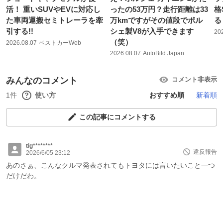
活！ 重いSUVやEVに対応し
ったの53万円？走行距離は33
格
た車両運搬セミトレーラを牽
万kmですがその値段でポル
る
引する!!
シェ製V8が入手できます
20
（笑）
2026.08.07
ベストカーWeb
2026.08.07
AutoBild Japan
みんなのコメント
コメント非表示
1件
使い方
おすすめ順
新着順
この記事にコメントする
tig********
違反報告
2026/6/05 23:12
あのさぁ、こんなクルマ発表されてもトヨタには言いたいこと一つ
だけだわ。