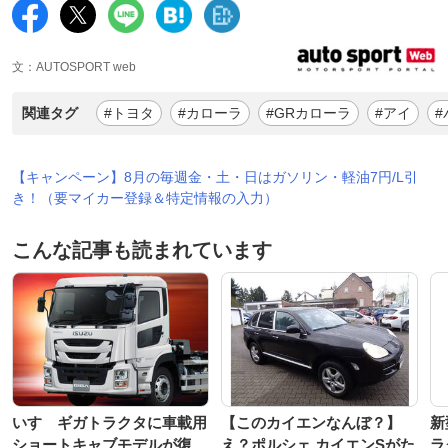
文：AUTOSPORT web
関連タグ
#トヨタ
#カローラ
#GRカローラ
#アイ
#
【キャンペーン】8月の毎週金・土・日はガソリン・軽油7円/L引
き！（要マイカー登録＆特定情報の入力）
こんな記事も読まれています
いすゞギガトラクタに車載用
【このカイエンなんぼ？】
新
ショートキャブモデルが復
え？ポルシェ カイエンSがた
ラ