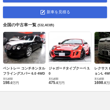
新車を見積る
全国の中古車一覧
(532,403件)
ベントレー コンチネンタル
ジャガー Fタイプクーペ 3.
レクサス L
フライングスパー 6.0 4WD
0
ョンL 4W
支払総額
支払総額
支払総額
198
475
1698
.
0
.
0
.
0
万円
万円
万