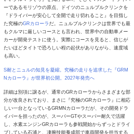
ーであるモリゾウの原点、ドイツのニュルブルクリンクを
『ドライバーが安心して全開で走り切れること』を目指し
た究極の
GRカローラ
だ。ニュルブルクリンクは世界でも最
もクルマに厳しいコースとも言われ、世界中の自動車メー
カーが開発テストに使う。実際にコースを見ると、信じが
たいほどタイトで恐ろしい程の起伏がありながら、速度域
も高い。
S耐とニュルの知見を凝縮。究極の走りを追求した『GRM
Nカローラ』が世界初公開。2027年発売へ
詳細は別項に譲るが、通常のGRカローラからさまざまな部
分が改良されており、まさに『究極のGRカローラ』に相応
しい一台となっているGRMNカローラだが、その開発ドラ
イバーを担ったのが、スーパーGTやスーパー耐久で活躍
し、水素エンジンGRカローラも参戦開始からずっとドライ
ブしている石浦と、凄腕技能養成部で車両開発を担当する