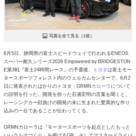
写真を全て見る（1枚）
6月5日、静岡県の富士スピードウェイで行われるENEOS
スーパー耐久シリーズ2026 Empowered by BRIDGESTON
E第3戦『富士24時間レース』の予選後、
トヨタ
は富士モー
タースポーツフォレスト内のウェルカムセンターで、6月2
日に発表されたばかりのトヨタ・GRMN
カローラ
について
の説明を行った。開発を担った石浦宏明の言葉を聞くと、
レーシングカー顔負けの開発の末に生まれた驚異的な作り
込みの一台であることが伝わってくる。
GRMNカローラは『モータースポーツを起点としたもっと
いいクルマづくり』を掲げるGR、そしてマスタードライバ