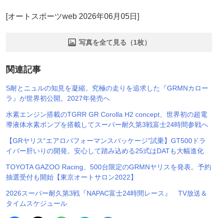
[オートスポーツweb 2026年06月05日]
写真を全て見る（1枚）
関連記事
S耐とニュルの知見を凝縮。究極の走りを追求した『GRMNカロー
ラ』が世界初公開。2027年発売へ
水素エンジン搭載のTGRR GR Corolla H2 concept、世界初の超電
導液体水素ポンプを搭載してスーパー耐久第3戦富士24時間参戦へ
【GRヤリス“エアロパフォーマンスパッケージ”試乗】GT500ドラ
イバー肝いりの開発。安心して踏み込める25式はDATも大幅進化
TOYOTA GAZOO Racing、500台限定のGRMNヤリスを発表。予約
抽選受付も開始【東京オートサロン2022】
2026スーパー耐久第3戦『NAPAC富士24時間レース』 TV放送＆
タイムスケジュール