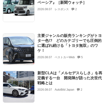
ペーシア』［新聞ウォッチ］
2026.08.07
レスポンス
2
主要ジャンルの販売ランキングがトヨ
タ一色!? どのカテゴリーでも圧倒的
に選ばれ続ける「トヨタ無双」のワ
ケ！
2026.08.07
ベストカーWeb
5
新型CLAは「メルセデスらしさ」を再
定義する一台 開発陣が語った次世代
戦略とは
2026.08.07
AutoBild Japan
2