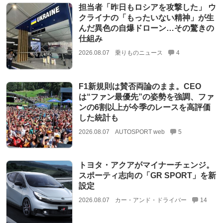
担当者「昨日もロシアを攻撃した」 ウ
クライナの「もったいない精神」が生
んだ異色の自爆ドローン…その驚きの
仕組み
2026.08.07
乗りものニュース
4
F1新規則は賛否両論のまま。CEO
は“ファン最優先”の姿勢を強調、ファ
ンの6割以上が今季のレースを高評価
した統計も
2026.08.07
AUTOSPORT web
5
トヨタ・アクアがマイナーチェンジ。
スポーティ志向の「GR SPORT」を新
設定
2026.08.07
カー・アンド・ドライバー
14