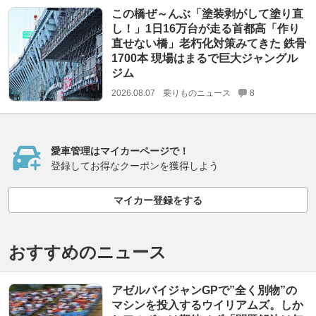
この橋ぜ～んぶ「塗装剥がして塗り直
し！」1日16万台が走る首都高「作り
直せない橋」老朽化対策みてきた 鉄骨
1700本 現場はまるで巨大ジャングル
ジム
2026.08.07
乗りものニュース
8
愛車管理はマイカーページで！
登録してお得なクーポンを獲得しよう
マイカー登録をする
おすすめのニュース
アゼルバイジャンGPで”全く別物”の
マシンを投入するウイリアムズ。しか