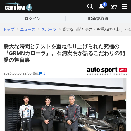
carview!
検索
通知
i
ログイン
ID新規取得
トップ
ニュース
スポーツ
膨大な時間とテストを重ね作り上げられ
膨大な時間とテストを重ね作り上げられた究極の
『GRMNカローラ』。石浦宏明が語るこだわりの開
発の舞台裏
2026.06.05 22:50
掲載
1