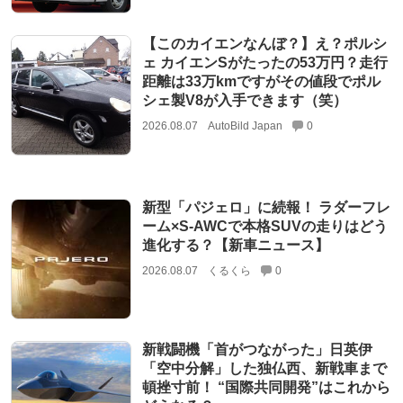
【このカイエンなんぼ？】え？ポルシ
ェ カイエンSがたったの53万円？走行
距離は33万kmですがその値段でポル
シェ製V8が入手できます（笑）
2026.08.07
AutoBild Japan
0
新型「パジェロ」に続報！ ラダーフレ
ーム×S-AWCで本格SUVの走りはどう
進化する？【新車ニュース】
2026.08.07
くるくら
0
新戦闘機「首がつながった」日英伊
「空中分解」した独仏西、新戦車まで
頓挫寸前！ “国際共同開発”はこれから