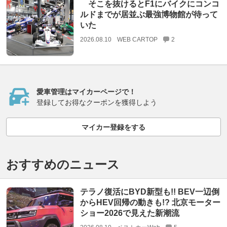
そこを抜けるとF1にバイクにコンコ
ルドまでが居並ぶ最強博物館が待って
いた
2026.08.10
WEB CARTOP
2
愛車管理はマイカーページで！
登録してお得なクーポンを獲得しよう
マイカー登録をする
おすすめのニュース
テラノ復活にBYD新型も!! BEV一辺倒
からHEV回帰の動きも!? 北京モーター
ショー2026で見えた新潮流