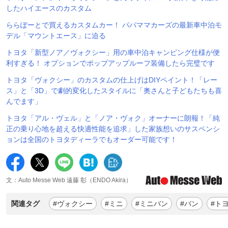
したハイエースのカスタム
ららぽーとで買えるカスタムカー！ パパママカーズの最新車中泊モ
デル「マウントエース」に迫る
トヨタ「新型ノア／ヴォクシー」用の車中泊キャンピング仕様が便
利すぎる！ オプションでポップアップルーフ装備したら完璧です
トヨタ「ヴォクシー」のカスタムの仕上げはDIYペイント！「レー
ス」と「3D」で劇的変化したスタイルに「奥さんと子どもたちも喜
んでます」
トヨタ「アル・ヴェル」と「ノア・ヴォク」オーナーに朗報！「純
正の乗り心地を超える快適性能を追求」した家族想いのサスペンシ
ョンは全国のトヨタディーラでもオーダー可能です！
文：Auto Messe Web 遠藤 彰（ENDO Akira）
関連タグ
#ヴォクシー
#ミニ
#ミニバン
#バン
#ト