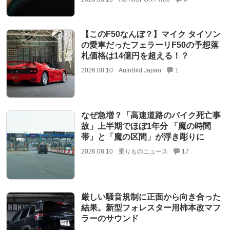
【このF50なんぼ？】マイク タイソン
の愛車だったフェラーリF50の予想落
札価格は14億円を超える！？
2026.08.10
AutoBild Japan
1
なぜ急増？「高速道路のバイク死亡事
故」上半期でほぼ1年分 「魔の時間
帯」と「魔の区間」が浮き彫りに
2026.08.10
乗りものニュース
17
厳しい騒音規制に正面から向き合った
結果。新型フォレスター用柿本改マフ
ラーのサウンド