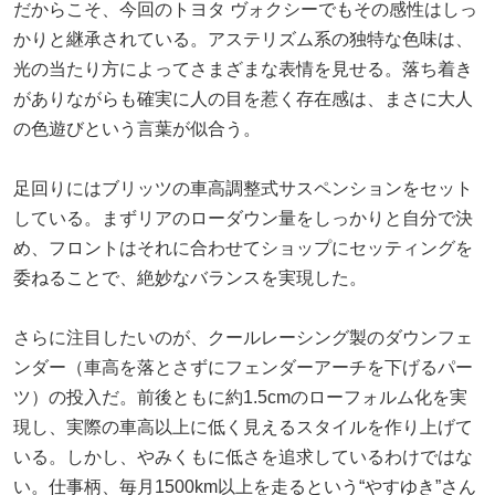
だからこそ、今回のトヨタ ヴォクシーでもその感性はしっ
かりと継承されている。アステリズム系の独特な色味は、
光の当たり方によってさまざまな表情を見せる。落ち着き
がありながらも確実に人の目を惹く存在感は、まさに大人
の色遊びという言葉が似合う。
足回りにはブリッツの車高調整式サスペンションをセット
している。まずリアのローダウン量をしっかりと自分で決
め、フロントはそれに合わせてショップにセッティングを
委ねることで、絶妙なバランスを実現した。
さらに注目したいのが、クールレーシング製のダウンフェ
ンダー（車高を落とさずにフェンダーアーチを下げるパー
ツ）の投入だ。前後ともに約1.5cmのローフォルム化を実
現し、実際の車高以上に低く見えるスタイルを作り上げて
いる。しかし、やみくもに低さを追求しているわけではな
い。仕事柄、毎月1500km以上を走るという“やすゆき”さん