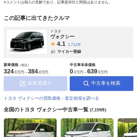
※コメントは個人の見解であり、記事提供社と関係はありません。
この記事に出てきたクルマ
トヨタ
ヴォクシー
4.
1
1,712件
マイカー登録
新車価格
中古車本体価格
（税込）
324
384
0
639
.
6万円
～
.
8万円
.
0万円
～
.
0万円
新車見積り
中古車を検索
トヨタ ヴォクシーの買取価格・査定相場を調べる
全国のトヨタ ヴォクシー中古車一覧
(7,159件)