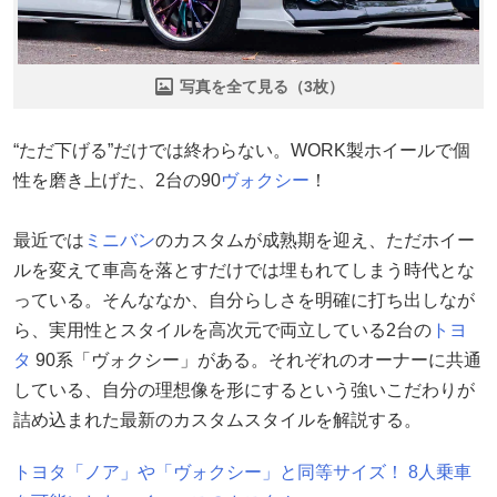
写真を全て見る（3枚）
“ただ下げる”だけでは終わらない。WORK製ホイールで個
性を磨き上げた、2台の90
ヴォクシー
！
最近では
ミニバン
のカスタムが成熟期を迎え、ただホイー
ルを変えて車高を落とすだけでは埋もれてしまう時代とな
っている。そんななか、自分らしさを明確に打ち出しなが
ら、実用性とスタイルを高次元で両立している2台の
トヨ
タ
90系「ヴォクシー」がある。それぞれのオーナーに共通
している、自分の理想像を形にするという強いこだわりが
詰め込まれた最新のカスタムスタイルを解説する。
トヨタ「ノア」や「ヴォクシー」と同等サイズ！ 8人乗車