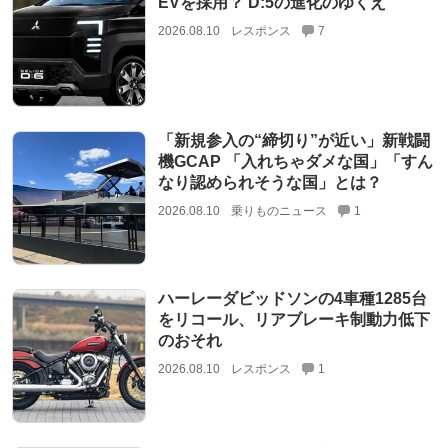
EVを採用？ D:5の進化のゆくえ
2026.08.10
レスポンス
7
「新規参入の“締切り”が近い」新戦闘
機GCAP 「入れちゃダメな国」「すん
なり認められそうな国」とは？
2026.08.10
乗りものニュース
1
ハーレーダビッドソンの4車種1285台
をリコール、リアブレーキ制動力低下
のおそれ
2026.08.10
レスポンス
1