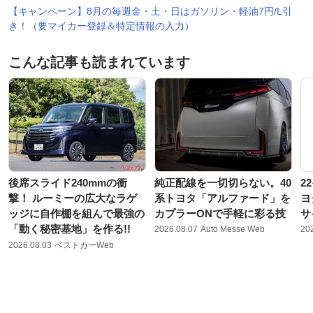
【キャンペーン】8月の毎週金・土・日はガソリン・軽油7円/L引
き！（要マイカー登録＆特定情報の入力）
こんな記事も読まれています
後席スライド240mmの衝
純正配線を一切切らない。40
2
撃！ ルーミーの広大なラゲ
系トヨタ「アルファード」を
ヨ
ッジに自作棚を組んで最強の
カプラーONで手軽に彩る技
サ
「動く秘密基地」を作る!!
2026.08.07
Auto Messe Web
20
2026.08.03
ベストカーWeb