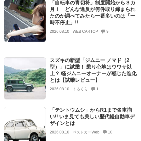
「自転車の青切符」制度開始から３カ
月！ どんな違反が何件取り締まられ
たのか調べてみたら一番多いのは「一
時不停止」!!
2026.08.10
WEB CARTOP
9
スズキの新型「ジムニー ノマド（2
型）」に試乗！ 乗り心地はウワサ以
上？ 軽ジムニーオーナーが感じた進化
とは【試乗レビュー】
2026.08.10
くるくら
1
「テントウムシ」からR1まで名車揃
い!! いま見ても美しい歴代軽自動車デ
ザインとは
2026.08.10
ベストカーWeb
10