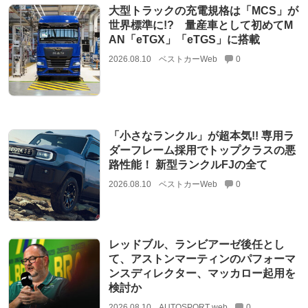
大型トラックの充電規格は「MCS」が
世界標準に!? 量産車として初めてM
AN「eTGX」「eTGS」に搭載
2026.08.10
ベストカーWeb
0
「小さなランクル」が超本気!! 専用ラ
ダーフレーム採用でトップクラスの悪
路性能！ 新型ランクルFJの全て
2026.08.10
ベストカーWeb
0
レッドブル、ランビアーゼ後任とし
て、アストンマーティンのパフォーマ
ンスディレクター、マッカロー起用を
検討か
2026.08.10
AUTOSPORT web
0