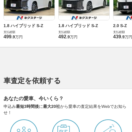
1.8 ハイブリッド S-Z
1.8 ハイブリッド S-Z
2.0 S-Z
支払総額
支払総額
支払総額
499
492
439
.
9
.
9
.
9
万円
万円
万
車査定を依頼する
あなたの愛車、今いくら？
申込み
最短3時間後
に
最大20社
から愛車の査定結果をWebでお知ら
せ！