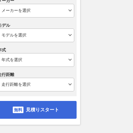
メーカー
がトップタイム。コー
TOYO TIRES、鈴鹿開催の
保安検査場から
の赤旗も相次ぐ｜スー
「PROXES DRIVING
分！ 羽田空港
ーミュラ第8戦
PLEASURE」に208台が集結
口」誕生へ…
モデル
FP1結果
れ不可避」な
2026.08.08
AutoBild Japan
motorsport.com 日本版
2026.08.08
乗り
年式
走行距離
見積りスタート