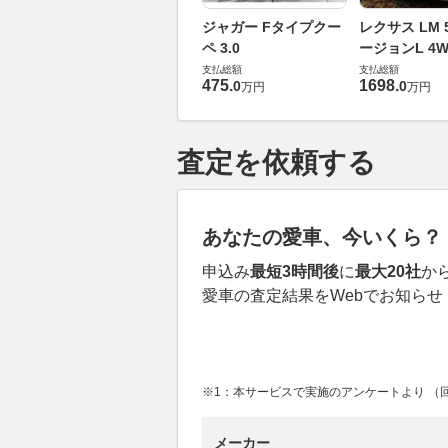
ジャガー Fタイプクー
レクサス LM 5
ペ 3.0
ージョンL 4W
支払総額
支払総額
475
.
1698
.
0
0
万円
万円
査定を依頼する
あなたの愛車、今いくら？
申込み
最短3時間後
に
最大20社
か
愛車の査定結果をWebでお知らせ
※1：本サービスで実施のアンケートより （回答
メーカー