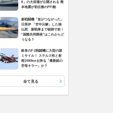
II」の大浴場が公開される 熊
本地震が初任務のPFI船
新戦闘機「首がつながった」
日英伊 「空中分解」した独
仏西、新戦車まで頓挫寸前！
“国際共同開発”はこれからど
うなる？
岐阜のF-2戦闘機に大型の謎
ミサイル！ ステルス性と射
程1000kmを誇る「最新鋭の
空母キラー」か？
全て見る