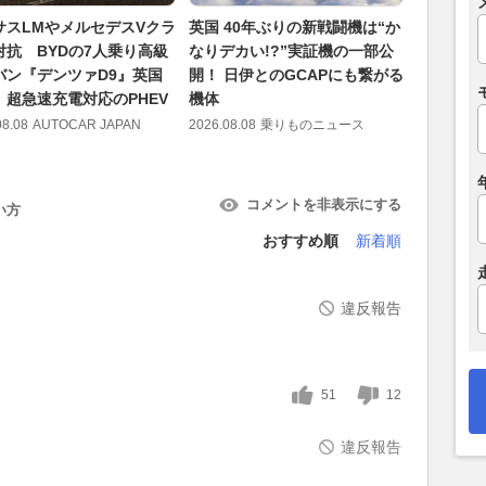
サスLMやメルセデスVクラ
英国 40年ぶりの新戦闘機は“か
野尻智紀
対抗 BYDの7人乗り高級
なりデカい!?”実証機の一部公
スオフで
バン『デンツァD9』英国
開！ 日伊とのGCAPにも繋がる
パーフォ
 超急速充電対応のPHEV
機体
SUGO：
08.08
AUTOCAR JAPAN
2026.08.08
乗りものニュース
2026.08.08
コメントを非表示にする
い方
おすすめ順
新着順
違反報告
51
12
違反報告