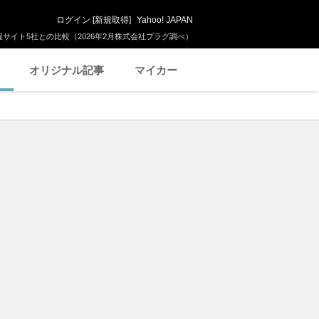
ログイン
[
新規取得
]
Yahoo! JAPAN
サイト5社との比較（2026年2月株式会社プラグ調べ）
オリジナル記事
マイカー