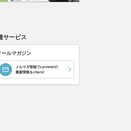
ムーヴキャン
アストンマーティン
ホンダ NSX 3.0
ロール
0 ストライプス
V8 ヴァンテージ スポ
ト ロ
支払総額
898
.
0
万円
ーツシフト
ースト(
支払総額
支払総額
589
.
905
.
0
1
万円
連サービス
メールマガジン
メルマガ登録でcarview!の
最新情報をcheck!