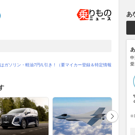
あ
申
愛
はガソリン・軽油7円/L引き！（要マイカー登録＆特定情報
す
※