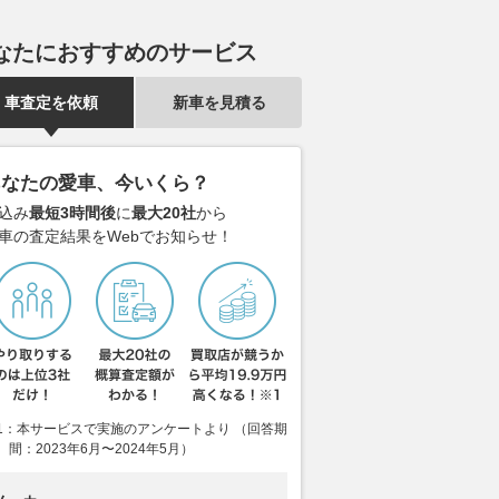
なたにおすすめのサービス
車査定を依頼
新車を見積る
あなたの愛車、今いくら？
込み
最短3時間後
に
最大20社
から
車の査定結果をWebでお知らせ！
1：本サービスで実施のアンケートより （回答期
間：2023年6月〜2024年5月）