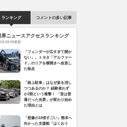
ランキング
コメントの多い記事
業界ニュースアクセスランキング
026.08.08
更新
「フェンダーが広すぎて開か
ない」。トヨタ「アルファー
ド」のリアを横開きへ改造し
た執念
「路上駐車」はなぜ姿を消し
つつあるのか？ 経験者わず
か2割という衝撃！ 「昔は普
通だった光景」が変わり始め
た理由とは
「想像の10倍すごい」熊本へ
向かった支援船「はくおう