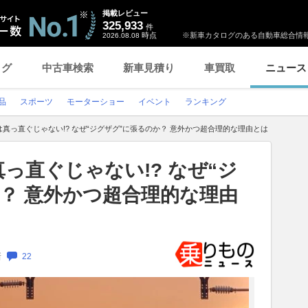
掲載レビュー
325,933
件
時点
※新車カタログのある自動車総合情報
2026.08.08
ログ
中古車検索
新車見積り
車買取
ニュース
品
スポーツ
モーターショー
イベント
ランキング
真っ直ぐじゃない!? なぜ“ジグザグ”に張るのか？ 意外かつ超合理的な理由とは
っ直ぐじゃない!? なぜ“ジ
？ 意外かつ超合理的な理由
新
22