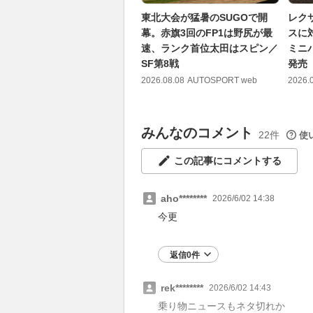
東北大会が猛暑のSUGOで開
レク
幕。赤旗3回のFP1は野尻が最
スに
速、ランク首位太田はスピン／
ミニ
SF第8戦
発売
2026.08.08
AUTOSPORT web
2026.
みんなのコメント
22件
使
この記事にコメントする
aho********
2026/6/02 14:38
今更
返信0件
rek********
2026/6/02 14:43
乗り物ニュースもネタ切れか