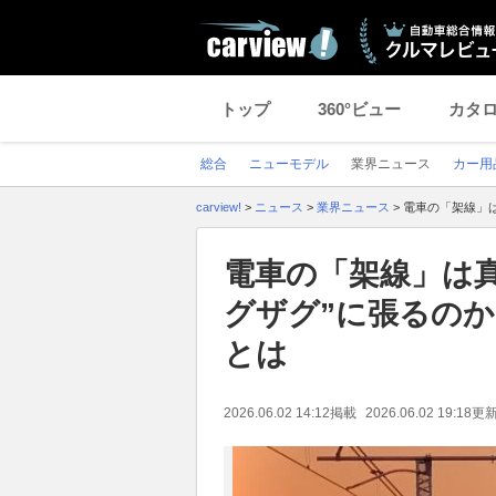
トップ
360°ビュー
カタ
総合
ニューモデル
業界ニュース
カー用
carview!
>
ニュース
>
業界ニュース
>
電車の「架線」は
電車の「架線」は真
グザグ”に張るのか
とは
2026.06.02 14:12
掲載
2026.06.02 19:18
更