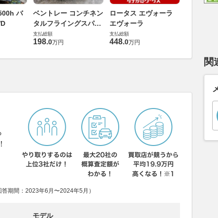
ダイハツ 
00h バ
ベントレー コンチネン
ロータス エヴォーラ
バス 66
D
タルフライングスパー
エヴォーラ
G
支払総額
6.0 4WD
支払総額
支払総額
169
.
9
万円
198
.
448
.
0
0
万円
万円
関
ら
！
期間：2023年6月〜2024年5月）
モデル