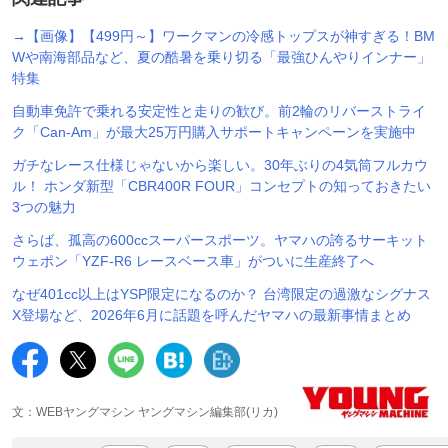
→【画像】【499円～】ワークマンの冷感トップスが神すぎる！BM
Wや南海部品など、夏の酷暑を乗り切る「最強ひんやりインナー」
特集
自動車免許で乗れる安定性と走りの歓び。前2輪のリバーストライ
ク「Can-Am」が最大25万円購入サポートキャンペーンを実施中
ガチなレース仕様じゃないから楽しい。30年ぶりの4気筒フルカウ
ル！ ホンダ新型「CBR400R FOUR」コンセプトの知っておきたい
3つの魅力
さらば、孤高の600ccスーパースポーツ。ヤマハの誇るサーキット
ウェポン「YZF-R6 レースベース車」がついに生産終了へ
なぜ401cc以上はYSP限定になるのか？ 台湾限定の過激なシグナス
X登場など、2026年6月に話題を呼んだヤマハの最新事情まとめ
文：WEBヤングマシン ヤングマシン編集部(リカ)