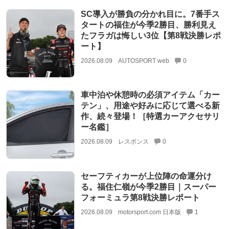
SC導入が勝負の分かれ目に。7番手ス
タートの福住が今季2勝目、勝利見え
たフラガは悔しい3位【第8戦決勝レポ
ート】
2026.08.09
AUTOSPORT web
0
車中泊や休憩時の必須アイテム「カー
テン」、用途や好みに応じて選べる新
作、続々登場！［特選カーアクセサリ
ー名鑑］
2026.08.09
レスポンス
0
セーフティカーが上位陣の命運分け
る。福住仁嶺が今季2勝目｜スーパー
フォーミュラ第8戦決勝レポート
2026.08.09
motorsport.com 日本版
1