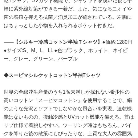
乾Tシャツ。UVカット機能で、ジャケットを脱いだ後も手
軽に紫外線対策ができる一着だ。また、気になるニオイや
菌の増殖を抑える抗菌／消臭加工が施されている。左胸に
はちょっとした小物を入れられるポケット付きだ。
――
【シルキー冷感コットン半袖Ｔシャツ】
●価格:1280円
●サイズ:S、M、L、LL ●色:ブラック、ホワイト、ネイビ
ー、グレー、グリーン、パープル
◆スーピマシルケットコットン半袖Tシャツ
世界の全綿花生産量のうち1％未満しか採れない希少性の
高いコットン「スーピマコットン」を使用することで、絹
のような光沢とソフトでしなやかな風合いを実現。速乾機
能はないものの、接触冷感とUVカット機能を備える。首は
リブ仕様で着脱しやすい。ツーリング時はもちろん、バイ
クを降りた後の散策にもぴったりな、上質な大人の雰囲気