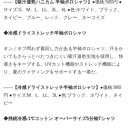
――
【吸汗速乾ハニカム 半袖ポロシャツ】
●価格:580円 ●
サイズ:S、M、L、LL、3L、4L ●色:ホワイト、ブラック、
ネイビー、ブルー、レッド、グレー、ターコイズ
◆冷感ドライストレッチ半袖ポロシャツ
オン／オフ問わず着回し力がある半袖ポロシャツ。汗をか
いてもさらっとべたつきにくい吸汗速乾生地を採用し、快
適さをキープする。UVカット機能やストレッチ機能によ
り、夏のライディングをサポートする一着だ。
――
【冷感ドライストレッチ半袖ポロシャツ】
●価格:980
円 ●サイズ:M、L、LL、3L ●色:ブラック、ホワイト、ネイ
ビー
◆持続冷感-1℃コットン オーバーサイズ5分袖Tシャツ