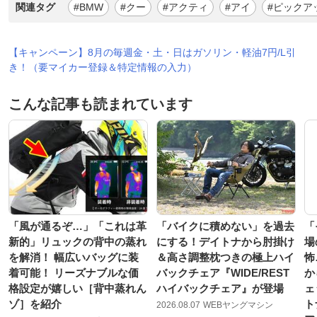
関連タグ
#BMW
#クー
#アクティ
#アイ
#ピックア
【キャンペーン】8月の毎週金・土・日はガソリン・軽油7円/L引
き！（要マイカー登録＆特定情報の入力）
こんな記事も読まれています
「風が通るぞ…」「これは革
「バイクに積めない」を過去
「
新的」リュックの背中の蒸れ
にする！デイトナから肘掛け
場
を解消！ 幅広いバッグに装
＆高さ調整枕つきの極上ハイ
怖
着可能！ リーズナブルな価
バックチェア『WIDE/REST
か
格設定が嬉しい［背中蒸れん
ハイバックチェア』が登場
ェ
ゾ］を紹介
ト
2026.08.07
WEBヤングマシン