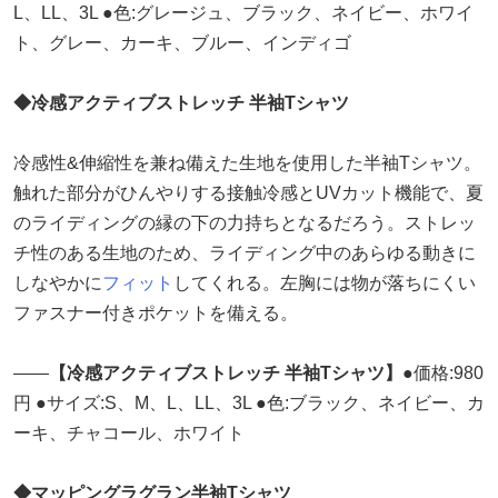
L、LL、3L ●色:グレージュ、ブラック、ネイビー、ホワイ
ト、グレー、カーキ、ブルー、インディゴ
◆冷感アクティブストレッチ 半袖Tシャツ
冷感性&伸縮性を兼ね備えた生地を使用した半袖Tシャツ。
触れた部分がひんやりする接触冷感とUVカット機能で、夏
のライディングの縁の下の力持ちとなるだろう。ストレッ
チ性のある生地のため、ライディング中のあらゆる動きに
しなやかに
フィット
してくれる。左胸には物が落ちにくい
ファスナー付きポケットを備える。
――
【冷感アクティブストレッチ 半袖Tシャツ】
●価格:980
円 ●サイズ:S、M、L、LL、3L ●色:ブラック、ネイビー、カ
ーキ、チャコール、ホワイト
◆マッピングラグラン半袖Tシャツ