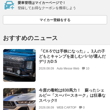
愛車管理はマイカーページで！
登録してお得なクーポンを獲得しよう
マイカー登録をする
おすすめのニュース
「CX-5では手狭になった」。3人の子
どもとキャンプを楽しむパパが選んだ
デリカD:5
2026.08.09
Auto Messe Web
10
今度の毒蛇は830馬力！ 蘇ったシェ
ルビー「スーパースネーク」は狂暴な
スペック!!
2026.08.09
WEB CARTOP
0