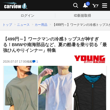
carview!
検索
通知
i
ログイン
ID新規取得
トップ
ニュース
カー用品
【499円～】ワークマンの冷感トップ
【499円～】ワークマンの冷感トップスが神すぎ
る！BMWや南海部品など、夏の酷暑を乗り切る「最
強ひんやりインナー」特集
2026.07.07 17:00
掲載
1