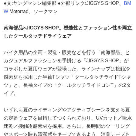
●文:ヤングマシン編集部 ●外部リンク:JIGGYS SHOP、
BM
W
Motorrad、ワークマン
南海部品×JIGGYS SHOP。機能性とファッション性を両立
したクールタッチドライウェア
バイク用品の企画・製造・販売などを行う「南海部品」と
カジュアルファッションを手掛ける「JIGGYS SHOP」が
コラボした夏用ウェアが登場した。ラインナップは接触冷
感素材を採用した半袖Tシャツ「クールタッチライドTシャ
ツ」と、長袖タイプの「クールタッチライドロンT」の2タ
イプ。
いずれも夏のライディングやアクティブシーンを支える夏
の定番ウェアを目指してつくられており、UVカット／吸水
速乾／接触冷感素材を採用。さらに、長時間のツーリング
やスポーツ時も清潔感をキープできるよう、消臭テープも