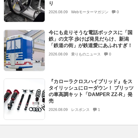
り
2026.08.09
Webモーターマガジン
0
今にも走りそうな電話ボックスに「国
鉄」の文字 歩けば発見だらけ、新潟
「鉄道の街」が鉄道愛にあふれすぎ！
2026.08.09
乗りものニュース
0
『カローラクロスハイブリッド』をス
タイリッシュにローダウン！ ブリッツ
の車高調キット「DAMPER ZZ-R」発
売
2026.08.09
レスポンス
1