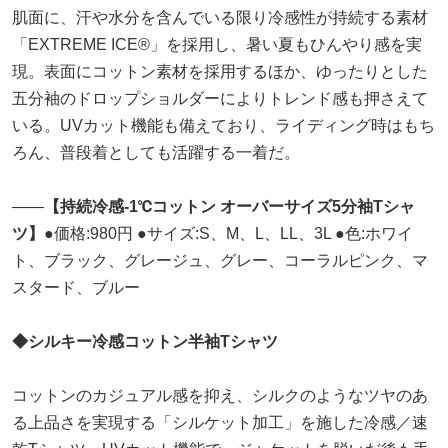
肌面に、汗や水分を含んでいる限り冷感性が持続する素材
「EXTREME ICE®」を採用し、暑い夏もひんやり感を実
現。表面にコットン素材を採用するほか、ゆったりとした
五分袖のドロップショルダーによりトレンド感も押さえて
いる。UVカット機能も備えており、ライディング時はもち
ろん、普段着としても活躍する一着だ。
――
【持続冷感-1℃コットン オーバーサイズ5分袖Tシャ
ツ】
●価格:980円 ●サイズ:S、M、L、LL、3L ●色:ホワイ
ト、ブラック、グレージュ、グレー、コーラルピンク、マ
スタード、ブルー
◆シルキー冷感コットン半袖Tシャツ
コットンのカジュアル感を抑え、シルクのようなツヤのあ
る上品さを実現する「シルケット加工」を施した冷感／速