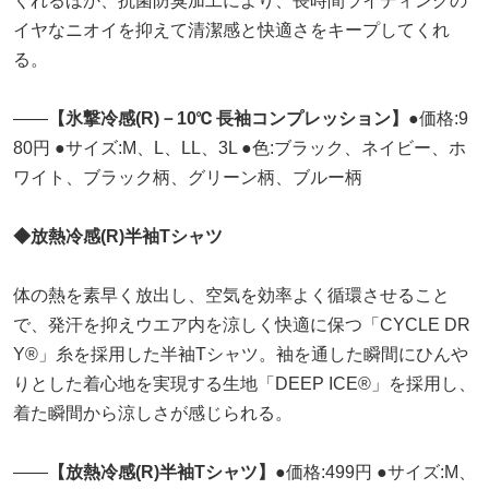
くれるほか、抗菌防臭加工により、長時間ライディングの
イヤなニオイを抑えて清潔感と快適さをキープしてくれ
る。
――
【氷撃冷感(R)－10℃ 長袖コンプレッション】
●価格:9
80円 ●サイズ:M、L、LL、3L ●色:ブラック、ネイビー、ホ
ワイト、ブラック柄、グリーン柄、ブルー柄
◆放熱冷感(R)半袖Tシャツ
体の熱を素早く放出し、空気を効率よく循環させること
で、発汗を抑えウエア内を涼しく快適に保つ「CYCLE DR
Y®」糸を採用した半袖Tシャツ。袖を通した瞬間にひんや
りとした着心地を実現する生地「DEEP ICE®」を採用し、
着た瞬間から涼しさが感じられる。
――
【放熱冷感(R)半袖Tシャツ】
●価格:499円 ●サイズ:M、