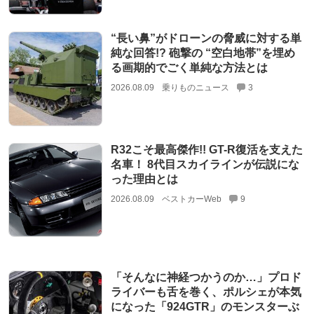
“長い鼻”がドローンの脅威に対する単
純な回答!? 砲撃の “空白地帯”を埋め
る画期的でごく単純な方法とは
2026.08.09
乗りものニュース
3
R32こそ最高傑作!! GT-R復活を支えた
名車！ 8代目スカイラインが伝説にな
った理由とは
2026.08.09
ベストカーWeb
9
「そんなに神経つかうのか…」プロド
ライバーも舌を巻く、ポルシェが本気
になった「924GTR」のモンスターぶ