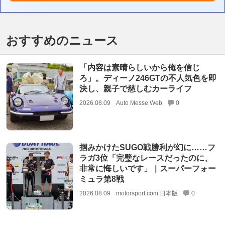
おすすめのニュース
「内容は素晴らしいから俺を信じ
ろ」。ディーノ246GTの不人気色を即
決し、親子で慈しむカーライフ
2026.08.09
Auto Messe Web
0
掴みかけたSUGO戦勝利が幻に……フ
ラガ3位「完璧なレースだったのに、
非常に悔しいです」｜スーパーフォー
ミュラ第8戦
2026.08.09
motorsport.com 日本版
0