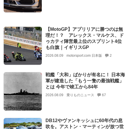
【MotoGP】アプリリアに勝つのは無
理だ！？ アレックス・マルケス、ド
ゥカティ陣営最上位のスプリント4位
も白旗｜イギリスGP
2026.08.09
motorsport.com 日本版
2
戦艦「大和」ばかりが有名に！ 日本海
軍が建造した「もう一隻の最強戦艦」
とは 今年で竣工から84年
2026.08.09
乗りものニュース
67
DB12やヴァンキッシュに60年代の息
吹を。アストン・マーティンが放つ世