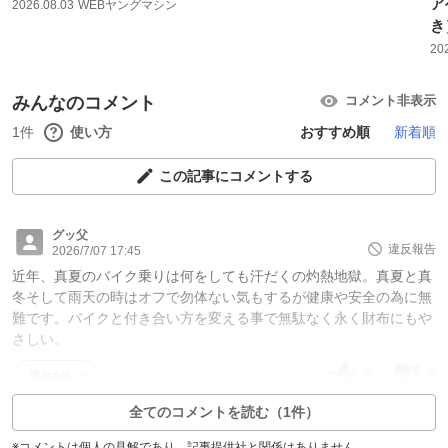
ア
2026.08.03
WEBヤングマシン
き
20
みんなのコメント
コメント非表示
1件
使い方
おすすめ順
新着順
この記事にコメントする
グッ父
違反報告
2026/7/07 17:45
近年、真夏のバイク乗りは何をしても汗だくの灼熱地獄。真夏と真
冬そして雨天の時はオフで勿体ない気もするが健康や安全の為に無
難です。バイクと付き合い方を変える事で無駄なく永く財布にもや
さしい。
0
0
返信0件
全てのコメントを読む（1件）
※コメントは個人の見解であり、記事提供社と関係はありません。