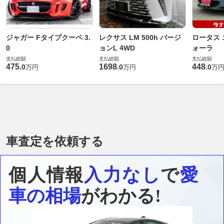
ジャガー Fタイプクーペ 3.
レクサス LM 500h バージ
ロータス 
0
ョンL 4WD
ォーラ
支払総額
支払総額
支払総額
475
1698
448
.
0
.
0
.
0
万円
万円
万
車査定を依頼する
個人情報
入力なし
で
愛
車の相場
がわかる!