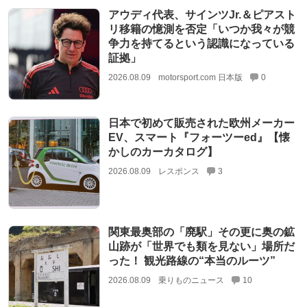
アウディ代表、サインツJr.＆ピアスト
リ移籍の憶測を否定「いつか我々が競
争力を持てるという認識になっている
証拠」
2026.08.09
motorsport.com 日本版
0
日本で初めて販売された欧州メーカー
EV、スマート『フォーツーed』【懐
かしのカーカタログ】
2026.08.09
レスポンス
3
関東最奥部の「廃駅」その更に奥の鉱
山跡が「世界でも類を見ない」場所だ
った！ 観光路線の“本当のルーツ”
2026.08.09
乗りものニュース
10