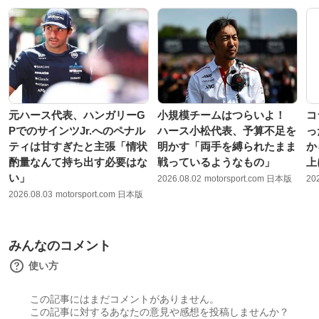
元ハース代表、ハンガリーG
小規模チームはつらいよ！
コ
PでのサインツJr.へのペナル
ハース小松代表、予算不足を
っ
ティは甘すぎたと主張「情状
明かす「両手を縛られたまま
か
酌量なんて持ち出す必要はな
戦っているようなもの」
上
い」
2026.08.02
motorsport.com 日本版
20
2026.08.03
motorsport.com 日本版
みんなのコメント
使い方
この記事にはまだコメントがありません。
この記事に対するあなたの意見や感想を投稿しませんか？