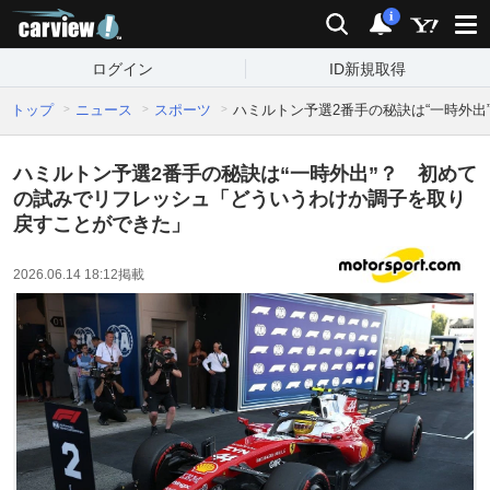
carview!
検索
通知
i
ログイン
ID新規取得
トップ
ニュース
スポーツ
ハミルトン予選2番手の秘訣は“一時外
ハミルトン予選2番手の秘訣は“一時外出”？ 初めて
の試みでリフレッシュ「どういうわけか調子を取り
戻すことができた」
2026.06.14 18:12
掲載