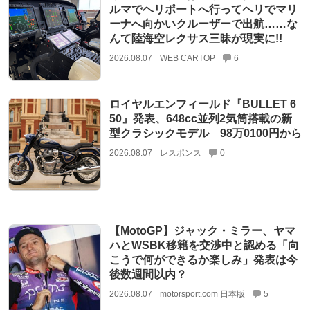
ルマでヘリポートへ行ってヘリでマリ
ーナへ向かいクルーザーで出航……な
んて陸海空レクサス三昧が現実に!!
2026.08.07
WEB CARTOP
6
ロイヤルエンフィールド『BULLET 6
50』発表、648cc並列2気筒搭載の新
型クラシックモデル 98万0100円から
2026.08.07
レスポンス
0
【MotoGP】ジャック・ミラー、ヤマ
ハとWSBK移籍を交渉中と認める「向
こうで何ができるか楽しみ」発表は今
後数週間以内？
2026.08.07
motorsport.com 日本版
5