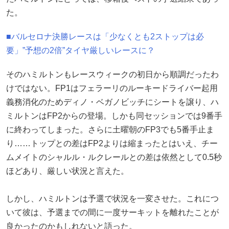
た。
■バルセロナ決勝レースは「少なくとも2ストップは必
要」”予想の2倍”タイヤ厳しいレースに？
そのハミルトンもレースウィークの初日から順調だったわ
けではない。FP1はフェラーリのルーキードライバー起用
義務消化のためディノ・ベガノビッチにシートを譲り、ハ
ミルトンはFP2からの登場。しかも同セッションでは9番手
に終わってしまった。さらに土曜朝のFP3でも5番手止ま
り……トップとの差はFP2よりは縮まったとはいえ、チー
ムメイトのシャルル・ルクレールとの差は依然として0.5秒
ほどあり、厳しい状況と言えた。
しかし、ハミルトンは予選で状況を一変させた。これにつ
いて彼は、予選までの間に一度サーキットを離れたことが
良かったのかもしれないと語った。