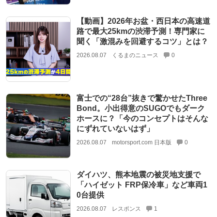
【動画】2026年お盆・西日本の高速道
路で最大25kmの渋滞予測！専門家に
聞く「激混みを回避するコツ」とは？
2026.08.07
くるまのニュース
0
富士での“28台”抜きで驚かせたThree
Bond。小出得意のSUGOでもダーク
ホースに？「今のコンセプトはそんな
にずれていないはず」
2026.08.07
motorsport.com 日本版
0
ダイハツ、熊本地震の被災地支援で
「ハイゼット FRP保冷車」など車両1
0台提供
2026.08.07
レスポンス
1