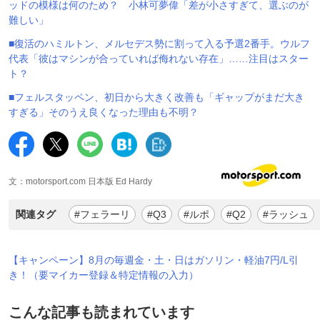
ッドの模様は何のため？ 小林可夢偉「差が小さすぎて、選ぶのが
難しい」
■復活のハミルトン、メルセデス勢に割って入る予選2番手。ウルフ
代表「彼はマシンが合っていれば侮れない存在」……注目はスター
ト？
■フェルスタッペン、初日から大きく改善も「ギャップがまだ大き
すぎる」そのうえ良くなった理由も不明？
文：motorsport.com 日本版 Ed Hardy
関連タグ
#フェラーリ
#Q3
#ルポ
#Q2
#ラッシュ
【キャンペーン】8月の毎週金・土・日はガソリン・軽油7円/L引
き！（要マイカー登録＆特定情報の入力）
こんな記事も読まれています