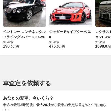
ベントレー コンチネンタル
ジャガー Fタイプクーペ 3.
レクサス L
フライングスパー 6.0 4WD
0
ョンL 4W
支払総額
支払総額
支払総額
198
475
1698
.
0
.
0
.
0
万円
万円
万
車査定を依頼する
あなたの愛車、今いくら？
申込み
最短3時間後
に
最大20社
から愛車の査定結果をWebでお知ら
せ！