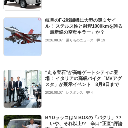
岐阜のF-2戦闘機に大型の謎ミサイ
ル！ ステルス性と射程1000kmを誇る
「最新鋭の空母キラー」か？
2026.08.07
乗りものニュース
19
“走る宝石”が高輪ゲートシティに登
場！ イタリアの高級バイク「MVアグ
スタ」が展示イベント 8月9日まで
2026.08.07
レスポンス
4
BYDラッコはN-BOXの「パクリ」??
いや、それ以上!? 辛口"正直"評論