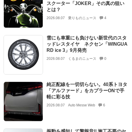
スクーター「JOKER」その真の狙い
とは？
2026.08.07
乗りものニュース
4
雪にも車重にも負けない新世代のスタ
ッドレスタイヤ ネクセン「WINGUA
RD ice 3」9月発売
2026.08.07
くるまのニュース
0
純正配線を一切切らない。40系トヨタ
「アルファード」をカプラーONで手
軽に彩る技
2026.08.07
Auto Messe Web
6
振動を感知して警報音!! 施工不要のセ