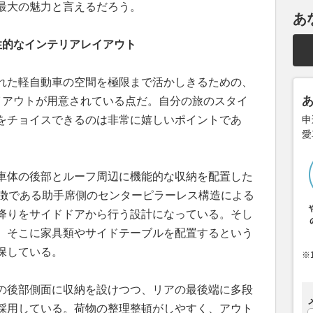
最大の魅力と言えるだろう。
あ
性的なインテリアレイアウト
れた軽自動車の空間を極限まで活かしきるための、
イアウトが用意されている点だ。自分の旅のスタイ
をチョイスできるのは非常に嬉しいポイントであ
申
愛
車体の後部とルーフ周辺に機能的な収納を配置した
特徴である助手席側のセンターピラーレス構造による
降りをサイドドアから行う設計になっている。そし
、そこに家具類やサイドテーブルを配置するという
保している。
※
の後部側面に収納を設けつつ、リアの最後端に多段
採用している。荷物の整理整頓がしやすく、アウト