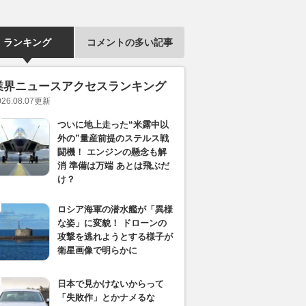
ランキング
コメントの多い記事
業界ニュースアクセスランキング
026.08.07
更新
ついに地上走った“米露中以
外の”量産前提のステルス戦
闘機！ エンジンの懸念も解
消 準備は万端 あとは飛ぶだ
け？
ロシア海軍の潜水艦が「異様
な姿」に変貌！ ドローンの
攻撃を逃れようとする様子が
衛星画像で明らかに
日本で見かけないからって
「失敗作」とかナメるな