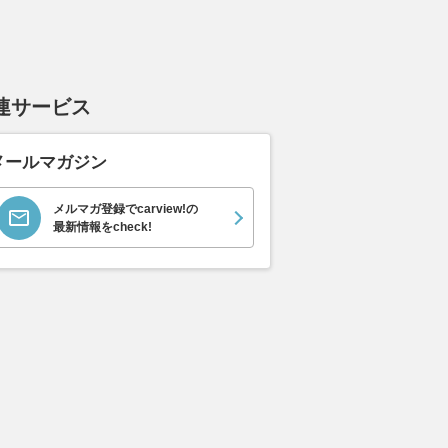
連サービス
メールマガジン
メルマガ登録でcarview!の
最新情報をcheck!