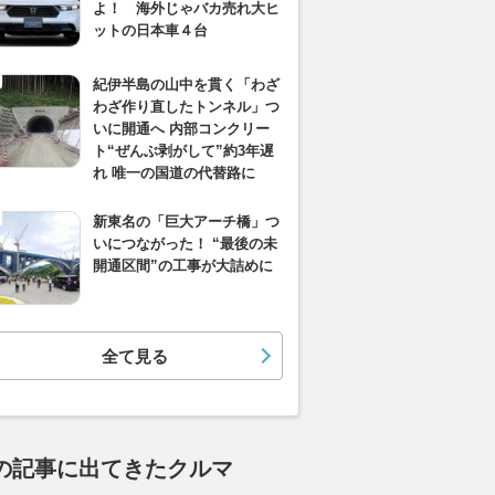
よ！ 海外じゃバカ売れ大ヒ
ットの日本車４台
紀伊半島の山中を貫く「わざ
わざ作り直したトンネル」つ
いに開通へ 内部コンクリー
ト“ぜんぶ剥がして”約3年遅
れ 唯一の国道の代替路に
新東名の「巨大アーチ橋」つ
いにつながった！ “最後の未
開通区間”の工事が大詰めに
全て見る
の記事に出てきたクルマ