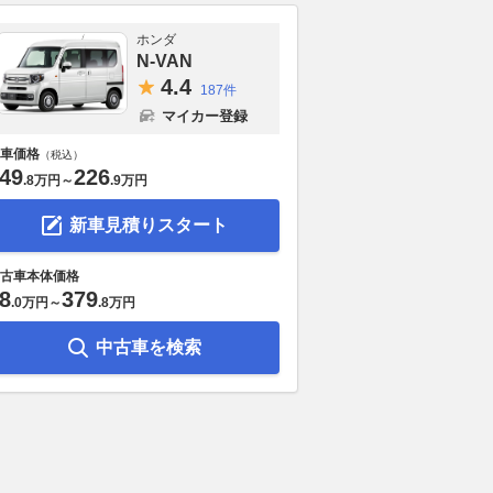
ホンダ
N-VAN
4.
4
187件
マイカー登録
車価格
（税込）
49
226
.
8万円
～
.
9万円
新車見積りスタート
古車本体価格
8
379
.
0万円
～
.
8万円
中古車を検索