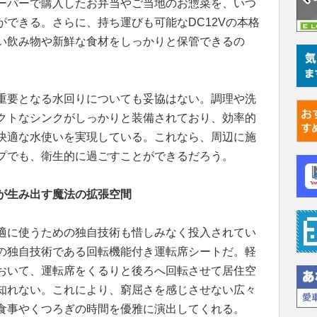
ーパーで購入したお弁当やご当地のお惣菜を、いつ
できる。さらに、持ち運びも可能なDC12Vの本格
い飲み物や新鮮な食材をしっかりと保管できるの
重要となる水回りについても妥協はない。調理や洗
クトなシンクがしっかりと装備されており、効率的
快適な水使いを実現している。これなら、周辺に施
プでも、衛生的に過ごすことができるだろう。
が生み出す魔法の拡張空間
適に使うための独自技術も惜しみなく投入されてい
の独自技術である回転機能付き運転席シートだ。軽
おいて、運転席をくるりと後ろへ回転させて居住空
知れない。これにより、窮屈さを感じさせない広々
食事やくつろぎの時間を優雅に演出してくれる。