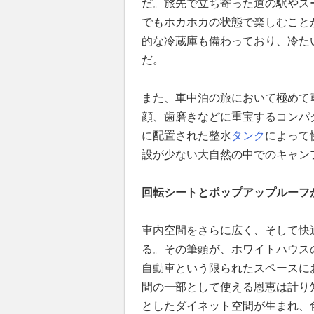
だ。旅先で立ち寄った道の駅やス
でもホカホカの状態で楽しむことが
的な冷蔵庫も備わっており、冷た
だ。
また、車中泊の旅において極めて
顔、歯磨きなどに重宝するコンパ
に配置された整水
タンク
によって
設が少ない大自然の中でのキャン
回転シートとポップアップルーフ
車内空間をさらに広く、そして快
る。その筆頭が、ホワイトハウス
自動車という限られたスペースに
間の一部として使える恩恵は計り
としたダイネット空間が生まれ、