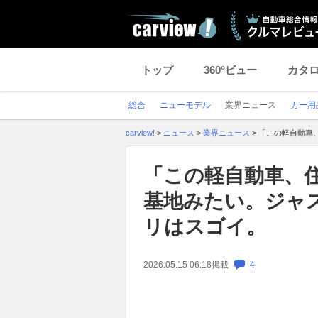
トップ
360°ビュー
カタ
総合
ニューモデル
業界ニュース
カー用
carview!
>
ニュース
>
業界ニュース
>
「この軽自動車
「この軽自動車、
基地みたい。ジャ
リはスゴイ。
2026.05.15 06:18
掲載
4