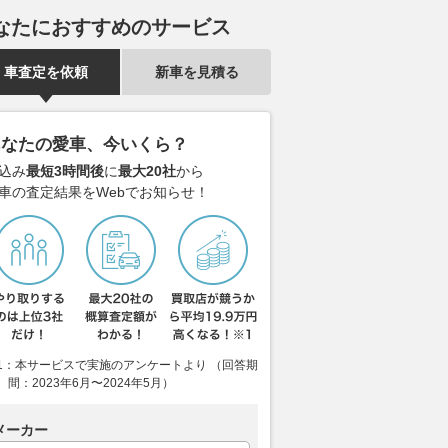
なたにおすすめのサービス
車査定を依頼
新車を見積る
あなたの愛車、今いくら？
込み
最短3時間後
に
最大20社
から
車の査定結果をWebでお知らせ！
1：本サービスで実施のアンケートより （回答期
間：2023年6月〜2024年5月）
メーカー