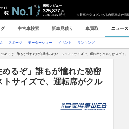
掲載レビュー
325,877
件
時点
※新車カタログのある自動車総合情報
2026.08.07
ログ
中古車検索
新車見積り
車買取
ニュース
品
スポーツ
モーターショー
イベント
ランキング
、住めるぞ」誰もが憧れた秘密基地みたい。ジャストサイズで、運転席がクルリはスゴイ。
住めるぞ」誰もが憧れた秘密
ストサイズで、運転席がクル