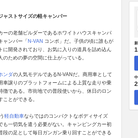
ジャストサイズの軽キャンパー
カーの老舗ビルダーであるホワイトハウスキャンパ
キャンパー「
N-VAN
コンポ」だ。子供の頃に誰もが
新
1
トに開発されており、お気に入りの道具を詰め込ん
人のための夢の空間に仕上がっている。
ホンダ
の人気モデルであるN-VANだ。商用車として
中
用車譲りのプラットフォームによる上質な走りや乗
2
特徴である。市街地での普段使いから、休日のロン
すことができる。
いう
軽自動車
ならではのコンパクトなボディサイズ
でも一切気を遣う必要がない。キャンピングカー初
普段の足として毎日ガンガン乗り回すことができる