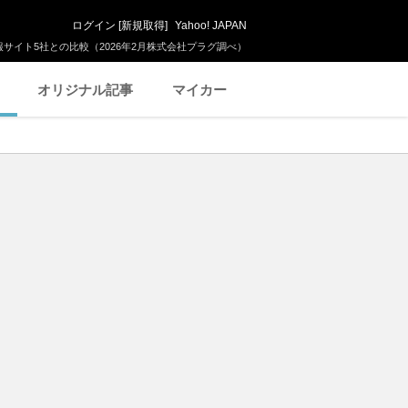
ログイン
[
新規取得
]
Yahoo! JAPAN
サイト5社との比較（2026年2月株式会社プラグ調べ）
オリジナル記事
マイカー