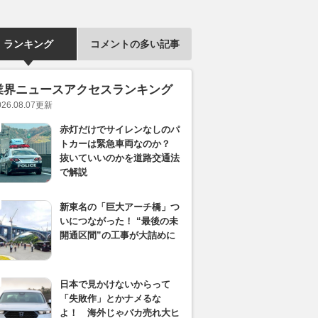
ランキング
コメントの多い記事
業界ニュースアクセスランキング
026.08.07
更新
赤灯だけでサイレンなしのパ
トカーは緊急車両なのか？
抜いていいのかを道路交通法
で解説
新東名の「巨大アーチ橋」つ
いにつながった！ “最後の未
開通区間”の工事が大詰めに
日本で見かけないからって
「失敗作」とかナメるな
よ！ 海外じゃバカ売れ大ヒ