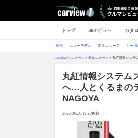
トップ
360°ビュー
カタ
総合
ニューモデル
業界ニュース
カー用
carview!
>
ニュース
>
業界ニュース
>
丸紅情報システム
丸紅情報システム
へ…人とくるまのテ
NAGOYA
2026.06.16 19:23
掲載