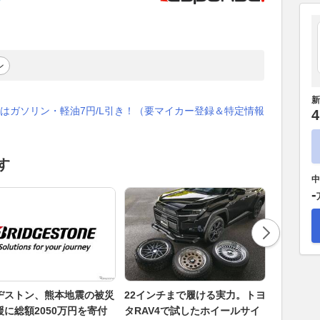
ン
新
はガソリン・軽油7円/L引き！（要マイカー登録＆特定情報
4
す
中
-
ヂストン、熊本地震の被災
22インチまで履ける実力。トヨ
この夏注
援に総額2050万円を寄付
タRAV4で試したホイールサイ
ウトラン