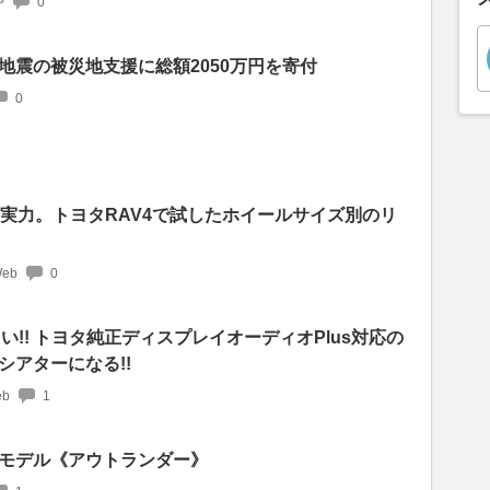
P
0
地震の被災地支援に総額2050万円を寄付
0
る実力。トヨタRAV4で試したホイールサイズ別のリ
Web
0
い!! トヨタ純正ディスプレイオーディオPlus対応の
シアターになる!!
b
1
モデル《アウトランダー》