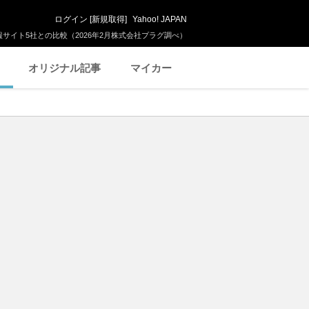
ログイン
[
新規取得
]
Yahoo! JAPAN
サイト5社との比較（2026年2月株式会社プラグ調べ）
オリジナル記事
マイカー