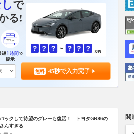
なし
で
かる!
45秒で入力完了
関
バックして待望のグレーも復活！ トヨタGR86の
さんすぎる