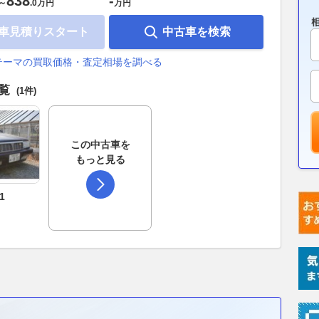
838
-
～
.
0万円
万円
車見積りスタート
中古車を検索
テーマの買取価格・査定相場を調べる
一覧
(1件)
この中古車を
もっと見る
1