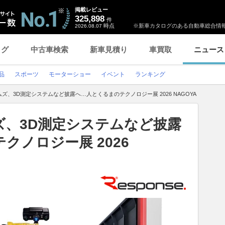
掲載レビュー
325,898
件
時点
※新車カタログのある自動車総合情報
2026.08.07
ログ
中古車検索
新車見積り
車買取
ニュース
品
スポーツ
モーターショー
イベント
ランキング
ズ、3D測定システムなど披露へ…人とくるまのテクノロジー展 2026 NAGOYA
ズ、3D測定システムなど披露
クノロジー展 2026