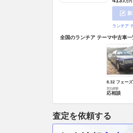
413
.
0万円
新
ランチア 
全国のランチア テーマ中古車
8.32 フェーズ
支払総額
応相談
査定を依頼する