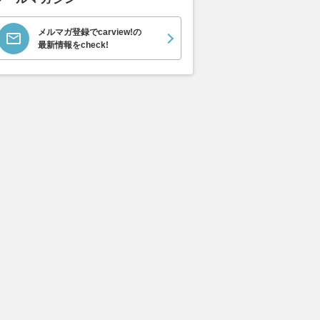
メルマガ登録でcarview!の
最新情報をcheck!