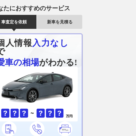
Plus対応のプレーヤーで車内が
シップネイキッド
グーネット
なたにおすすめのサービス
シアターになる!!
2027年モデ
スカイフック
2026.08.07
ベストカーWeb
車査定を依頼
新車を見積る
載
2026.08.07
バイ
個人情報
入力なし
で
愛車の相場
がわかる!