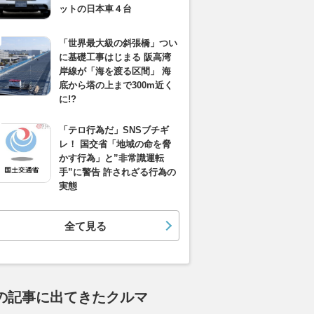
ットの日本車４台
「世界最大級の斜張橋」つい
に基礎工事はじまる 阪高湾
岸線が「海を渡る区間」 海
底から塔の上まで300m近く
に!?
「テロ行為だ」SNSブチギ
レ！ 国交省「地域の命を脅
かす行為」と”非常識運転
手”に警告 許されざる行為の
実態
全て見る
の記事に出てきたクルマ