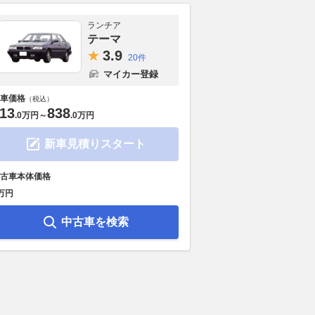
ランチア
テーマ
3.
9
20件
マイカー登録
車価格
（税込）
13
838
.
0万円
～
.
0万円
新車見積りスタート
古車本体価格
万円
中古車を検索
目のニューモデル《ア
DVDはまだまだ楽しい!! トヨタ
200馬力の暴
ダー》
純正ディスプレイオーディオ
いならす!! 