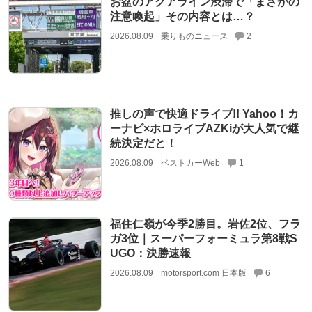
お盆のアクアライン渋滞で「まさかの
注意喚起」その内容とは…？
2026.08.09
乗りものニュース
2
推しの声で快適ドライブ!! Yahoo！カ
ーナビ×ホロライブAZKiが大人気で継
続決定だと！
2026.08.09
ベストカーWeb
1
福住仁嶺が今季2勝目。岩佐2位、フラ
ガ3位｜スーパーフォーミュラ第8戦S
UGO：決勝速報
2026.08.09
motorsport.com 日本版
6