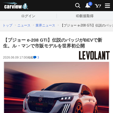
carview!
検索
通知
i
ログイン
ID新規取得
トップ
ニュース
業界ニュース
【プジョー e-208 GTi】伝説
【プジョー e-208 GTi】伝説のバッジがBEVで新
生。ル・マンで市販モデルを世界初公開
2026.06.09 17:00
掲載
3