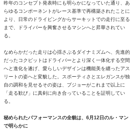
昨年のコンセプト発表時にも明らかになっていた通り、あ
らゆるコンポーネントがレース基準で再構築されたことに
より、日常のドライビングからサーキットでの走行に至る
まで、ドライバーを興奮させるマシンへと昇華されてい
る。
なめらかだった走りは心揺さぶるダイナミズムへ、先進的
だったコクピットはドライバーとより深く一体化する空間
へと進化を遂げ、愛らしいデザインは機能美を纏ったアス
リートの姿へと変貌した。スポーティさとエレガンスが独
自の調和を見せるその姿は、プジョーがこれまで以上に
「走る歓び」に真剣に向き合っていることを証明してい
る。
秘められたパフォーマンスの全貌は、6月12日のル・マン
で明らかに