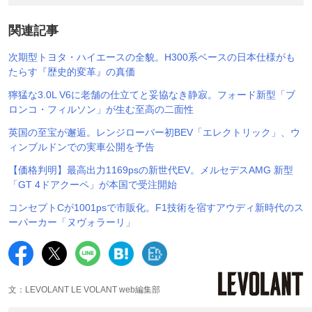
関連記事
次期型トヨタ・ハイエースの全貌。H300系ベースの日本仕様がも
たらす『歴史的変革』の真価
獰猛な3.0L V6に老舗の仕立てと妥協なき静寂。フォード新型「ブ
ロンコ・フィルソン」が生む至高の二面性
英国の至宝が邂逅。レンジローバー初BEV「エレクトリック」、ウ
ィンブルドンでの実車公開を予告
【価格判明】最高出力1169psの新世代EV。メルセデスAMG 新型
「GT 4ドアクーペ」が本国で受注開始
コンセプトCが1001psで市販化。F1技術を宿すアウディ新時代のス
ーパーカー「ヌヴォラーリ」
文：LEVOLANT LE VOLANT web編集部