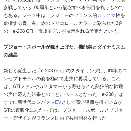
参戦してから100周年という記念すべき節目を祝うもので
もある。レース中は、プジョーのフランス的
カリスマ
性を
象徴する青、白、赤のトリコロールカラーに彩られた3台
の「e-208 GTi」市販モデルが展示される予定だという。
プジョー・スポールが鍛え上げた、機能美とダイナミズム
の結晶
新しく誕生した「e-208 GTi」のスタイリングは、昨年のコ
ンセプトモデルの姿を極めて忠実に再現している。これ
は、GTiファンやカスタマーから寄せられた熱狂的な歓迎
の声に応えた結果とのこと。ベースとなった「e-208」は
すでに新世代コンパクト
EV
として高い評価を得ているが、
GTiの市販化にあたっては、プジョー・スポールとプジョ
ー・デザインがフランス国内で共同開発を行った。