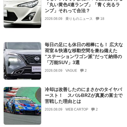
「丸い黄色4連ランプ」「青く光るラ
ンプ」それって合法？
2026.08.09
乗りものニュース
18
毎日の足にも休日の相棒にも！ 広大な
荷室＆快適な移動空間を兼ね備えた
“ステーションワゴン派”だって納得の
「万能SUV」3選
2026.08.09
VAGUE
2
冷却は改善したのにまさかのタイヤバ
ースト！ スバルBRZが真夏の富士で
苦戦した理由とは
2026.08.09
WEB CARTOP
2