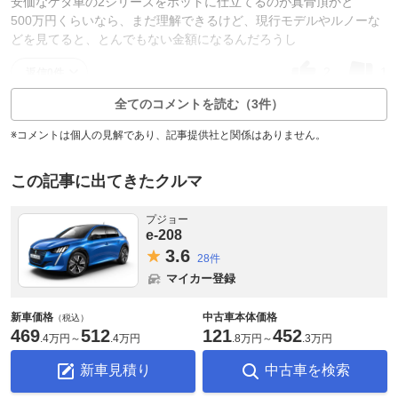
安価なゲタ車の2シリーズをホットに仕立てるのが真骨頂かと
500万円くらいなら、まだ理解できるけど、現行モデルやルノーな
どを見てると、とんでもない金額になるんだろうし
2
1
返信0件
全てのコメントを読む（3件）
※コメントは個人の見解であり、記事提供社と関係はありません。
この記事に出てきたクルマ
プジョー
e-208
3.
6
28件
マイカー登録
新車価格
中古車本体価格
（税込）
469
512
121
452
.
4万円
～
.
4万円
.
8万円
～
.
3万円
新車見積り
中古車を検索