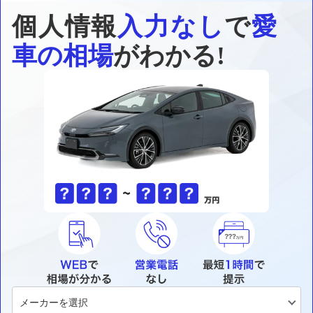
個人情報
入力なし
で
愛
車の相場
がわかる!