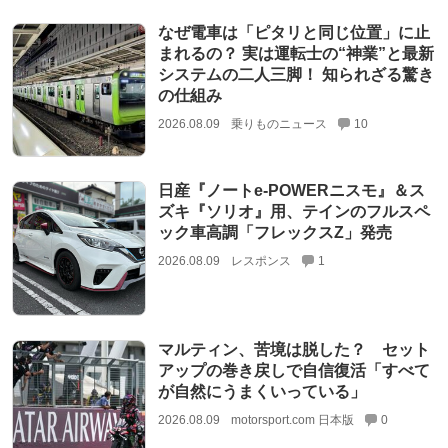
なぜ電車は「ピタリと同じ位置」に止
まれるの？ 実は運転士の“神業”と最新
システムの二人三脚！ 知られざる驚き
の仕組み
2026.08.09
乗りものニュース
10
日産『ノートe-POWERニスモ』＆ス
ズキ『ソリオ』用、テインのフルスペ
ック車高調「フレックスZ」発売
2026.08.09
レスポンス
1
マルティン、苦境は脱した？ セット
アップの巻き戻しで自信復活「すべて
が自然にうまくいっている」
2026.08.09
motorsport.com 日本版
0