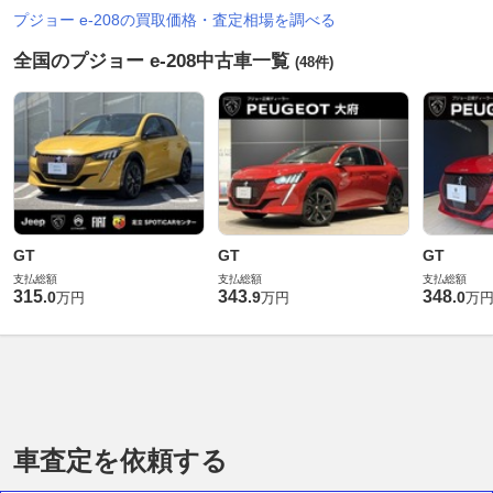
プジョー e-208の買取価格・査定相場を調べる
全国のプジョー e-208中古車一覧
(48件)
GT
GT
GT
支払総額
支払総額
支払総額
315
343
348
.
0
.
9
.
0
万円
万円
万
車査定を依頼する