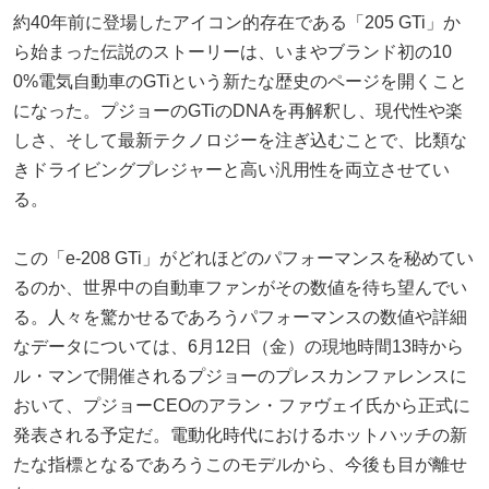
約40年前に登場したアイコン的存在である「205 GTi」か
ら始まった伝説のストーリーは、いまやブランド初の10
0%電気自動車のGTiという新たな歴史のページを開くこと
になった。プジョーのGTiのDNAを再解釈し、現代性や楽
しさ、そして最新テクノロジーを注ぎ込むことで、比類な
きドライビングプレジャーと高い汎用性を両立させてい
る。
この「e-208 GTi」がどれほどのパフォーマンスを秘めてい
るのか、世界中の自動車ファンがその数値を待ち望んでい
る。人々を驚かせるであろうパフォーマンスの数値や詳細
なデータについては、6月12日（金）の現地時間13時から
ル・マンで開催されるプジョーのプレスカンファレンスに
おいて、プジョーCEOのアラン・ファヴェイ氏から正式に
発表される予定だ。電動化時代におけるホットハッチの新
たな指標となるであろうこのモデルから、今後も目が離せ