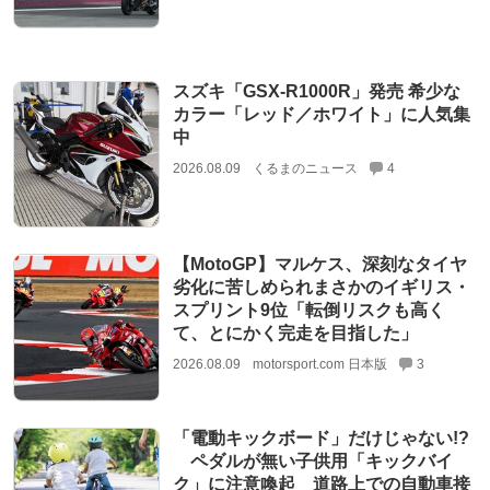
スズキ「GSX-R1000R」発売 希少な
カラー「レッド／ホワイト」に人気集
中
2026.08.09
くるまのニュース
4
【MotoGP】マルケス、深刻なタイヤ
劣化に苦しめられまさかのイギリス・
スプリント9位「転倒リスクも高く
て、とにかく完走を目指した」
2026.08.09
motorsport.com 日本版
3
「電動キックボード」だけじゃない!?
ペダルが無い子供用「キックバイ
ク」に注意喚起 道路上での自動車接