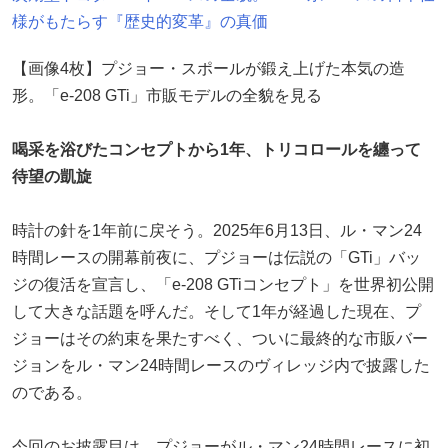
様がもたらす『歴史的変革』の真価
【画像4枚】プジョー・スポールが鍛え上げた本気の造
形。「e-208 GTi」市販モデルの全貌を見る
喝采を浴びたコンセプトから1年、トリコロールを纏って
待望の凱旋
時計の針を1年前に戻そう。2025年6月13日、ル・マン24
時間レースの開幕前夜に、プジョーは伝説の「GTi」バッ
ジの復活を宣言し、「e-208 GTiコンセプト」を世界初公開
して大きな話題を呼んだ。そして1年が経過した現在、プ
ジョーはその約束を果たすべく、ついに最終的な市販バー
ジョンをル・マン24時間レースのヴィレッジ内で披露した
のである。
今回のお披露目は、プジョーがル・マン24時間レースに初