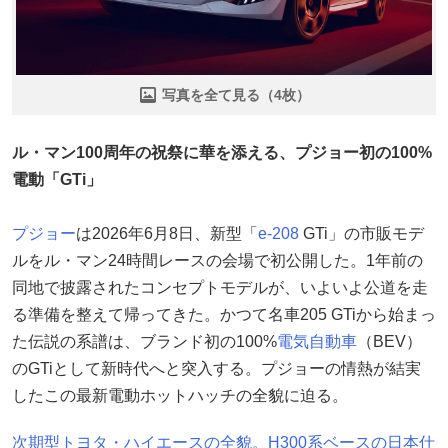
写真を全て見る（4枚）
ル・マン100周年の祝祭に華を添える、プジョー初の100%
電動「GTi」
プジョー
は2026年6月8日、新型「
e-208
GTi」の市販モデ
ルをル・マン24時間レースの会場で初公開した。1年前の
同地で披露されたコンセプトモデルが、いよいよ公道を走
る準備を整えて帰ってきた。かつて名車205 GTiから始まっ
た伝説の系譜は、ブランド初の100%
電気自動車
（BEV）
のGTiとして新時代へと突入する。プジョーの情熱が結実
したこの最新電動ホットハッチの全貌に迫る。
次期型トヨタ・ハイエースの全貌。H300系ベースの日本仕