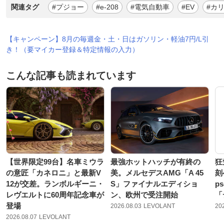
関連タグ
#プジョー
#e-208
#電気自動車
#EV
#カ
【キャンペーン】8月の毎週金・土・日はガソリン・軽油7円/L引
き！（要マイカー登録＆特定情報の入力）
こんな記事も読まれています
【世界限定99台】名車ミウラ
最強ホットハッチが有終の
狂
の意匠「カネロニ」と最新V
美。メルセデスAMG「A 45
刻
12が交差。ランボルギーニ・
S」ファイナルエディショ
p
レヴエルトに60周年記念車が
ン、欧州で受注開始
「
登場
2026.08.03
LEVOLANT
20
2026.08.07
LEVOLANT