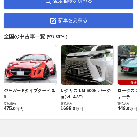
査定相場を調べる
新車を見積る
全国の中古車一覧
(537,807件)
ジャガー Fタイプクーペ 3.
レクサス LM 500h バージ
ロータス 
0
ョンL 4WD
ォーラ
支払総額
支払総額
支払総額
475
1698
448
.
0
.
0
.
0
万円
万円
万