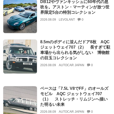
DB12やヴァンキッシュに60年代の息
吹を。アストン・マーティンが放つ世
界限定5台の特別コレクション
2026.08.09
LEVOLANT
0
8.5mのボディに並んだドア8枚 AQC
ジェットウェイ707（2） 長すぎて駐
車場から出られる気がしない 博物館
の目玉コレクション
2026.08.09
AUTOCAR JAPAN
0
ベースは「7.5L V8でFF」のオールズ
モビル AQC ジェットウェイ707
（1） ストレッチ・リムジンへ描い
た明るい未来
2026.08.09
AUTOCAR JAPAN
0