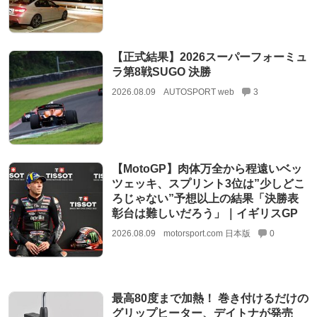
【正式結果】2026スーパーフォーミュ
ラ第8戦SUGO 決勝
2026.08.09
AUTOSPORT web
3
【MotoGP】肉体万全から程遠いベッ
ツェッキ、スプリント3位は”少しどこ
ろじゃない”予想以上の結果「決勝表
彰台は難しいだろう」｜イギリスGP
2026.08.09
motorsport.com 日本版
0
最高80度まで加熱！ 巻き付けるだけの
グリップヒーター、デイトナが発売