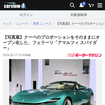
carview!
検索
通知
i
ログイン
ID新規取得
トップ
ニュース
業界ニュース
【写真蔵】クーペのプロポーション
【写真蔵】クーペのプロポーションをそのままにオ
ープン化した、フェラーリ「アマルフィ スパイダ
ー」
2026.05.17 12:00
掲載