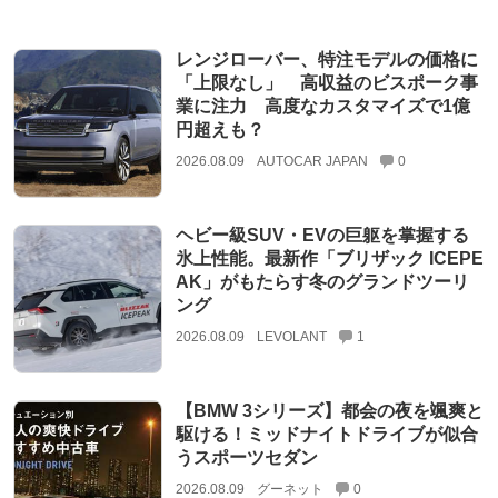
レンジローバー、特注モデルの価格に
「上限なし」 高収益のビスポーク事
業に注力 高度なカスタマイズで1億
円超えも？
2026.08.09
AUTOCAR JAPAN
0
ヘビー級SUV・EVの巨躯を掌握する
氷上性能。最新作「ブリザック ICEPE
AK」がもたらす冬のグランドツーリ
ング
2026.08.09
LEVOLANT
1
【BMW 3シリーズ】都会の夜を颯爽と
駆ける！ミッドナイトドライブが似合
うスポーツセダン
2026.08.09
グーネット
0