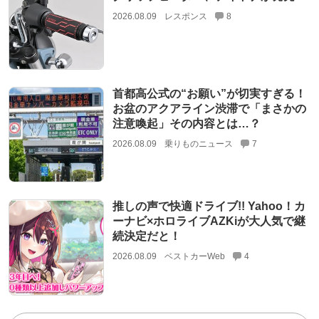
2026.08.09
レスポンス
8
首都高公式の“お願い”が切実すぎる！
お盆のアクアライン渋滞で「まさかの
注意喚起」その内容とは…？
2026.08.09
乗りものニュース
7
推しの声で快適ドライブ!! Yahoo！カ
ーナビ×ホロライブAZKiが大人気で継
続決定だと！
2026.08.09
ベストカーWeb
4