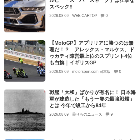
ルビー「スーパースネーク」は狂暴な
スペック!!
2026.08.09
WEB CARTOP
0
【MotoGP】アプリリアに勝つのは無
理だ！？ アレックス・マルケス、ド
ゥカティ陣営最上位のスプリント4位
も白旗｜イギリスGP
2026.08.09
motorsport.com 日本版
0
戦艦「大和」ばかりが有名に！ 日本海
軍が建造した「もう一隻の最強戦艦」
とは 今年で竣工から84年
2026.08.09
乗りものニュース
9