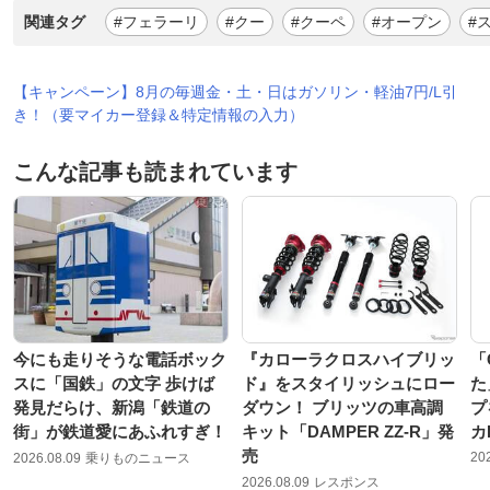
関連タグ
#フェラーリ
#クー
#クーペ
#オープン
#
【キャンペーン】8月の毎週金・土・日はガソリン・軽油7円/L引
き！（要マイカー登録＆特定情報の入力）
こんな記事も読まれています
今にも走りそうな電話ボック
『カローラクロスハイブリッ
「
スに「国鉄」の文字 歩けば
ド』をスタイリッシュにロー
た
発見だらけ、新潟「鉄道の
ダウン！ ブリッツの車高調
プ
街」が鉄道愛にあふれすぎ！
キット「DAMPER ZZ-R」発
カ
売
20
2026.08.09
乗りものニュース
2026.08.09
レスポンス