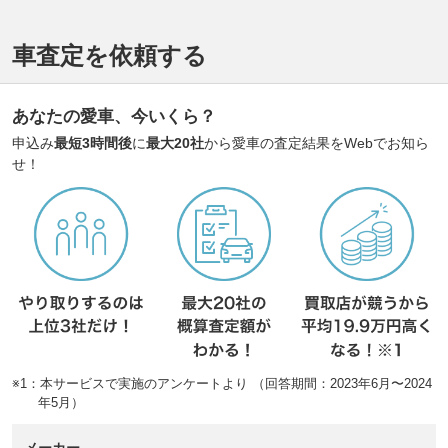
車査定を依頼する
あなたの愛車、今いくら？
申込み
最短3時間後
に
最大20社
から愛車の査定結果をWebでお知ら
せ！
※1：本サービスで実施のアンケートより （回答期間：2023年6月〜2024
年5月）
メーカー