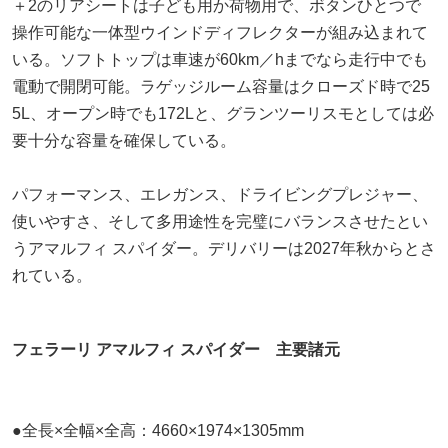
＋2のリアシートは子ども用か荷物用で、ボタンひとつで
操作可能な一体型ウインドディフレクターが組み込まれて
いる。ソフトトップは車速が60km／hまでなら走行中でも
電動で開閉可能。ラゲッジルーム容量はクローズド時で25
5L、オープン時でも172Lと、グランツーリスモとしては必
要十分な容量を確保している。
パフォーマンス、エレガンス、ドライビングプレジャー、
使いやすさ、そして多用途性を完璧にバランスさせたとい
うアマルフィ スパイダー。デリバリーは2027年秋からとさ
れている。
フェラーリ アマルフィ スパイダー 主要諸元
●全長×全幅×全高：4660×1974×1305mm