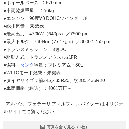
●ホイールベース：2670mm
●車両乾燥重量：1556kg
●エンジン：90度V8 DOHCツインターボ
●総排気量：3855cc
●最高出力：470kW（640ps）／7500rpm
●最大トルク：760Nm（77.5kgm）／3000-5750rpm
●トランスミッション：8速DCT
●駆動方式：トランスアクスル式FR
●燃料・
タンク
容量：プレミアム・80L
●WLTCモード燃費：未発表
●タイヤサイズ：前245／35R20、後285／35R20
●車両価格（税込）：4061万円～
[ アルバム : フェラーリ アマルフィ スパイダー はオリジナ
ルサイトでご覧ください ]
写真を全て見る（1枚）