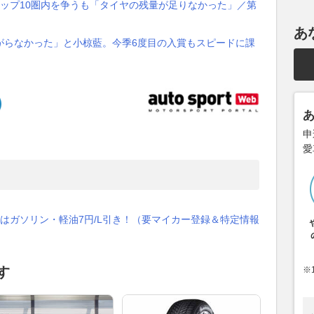
ップ10圏内を争うも「タイヤの残量が足りなかった」／第
あ
がらなかった」と小椋藍。今季6度目の入賞もスピードに課
申
愛
はガソリン・軽油7円/L引き！（要マイカー登録＆特定情報
す
※