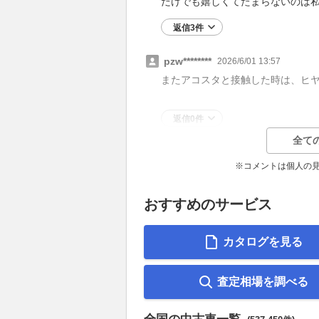
だけでも嬉しくてたまらないのは
返信3件
pzw********
2026/6/01 13:57
またアコスタと接触した時は、ヒ
返信0件
全て
※コメントは個人の
おすすめのサービス
カタログを見る
査定相場を調べる