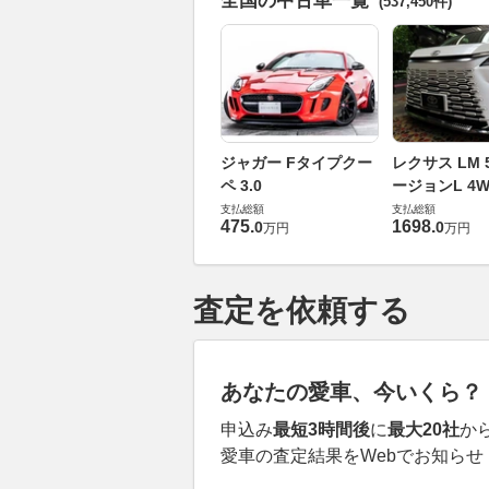
全国の中古車一覧
(537,450件)
ジャガー Fタイプクー
レクサス LM 5
ペ 3.0
ージョンL 4W
支払総額
支払総額
475
.
1698
.
0
0
万円
万円
査定を依頼する
あなたの愛車、今いくら？
申込み
最短3時間後
に
最大20社
か
愛車の査定結果をWebでお知らせ