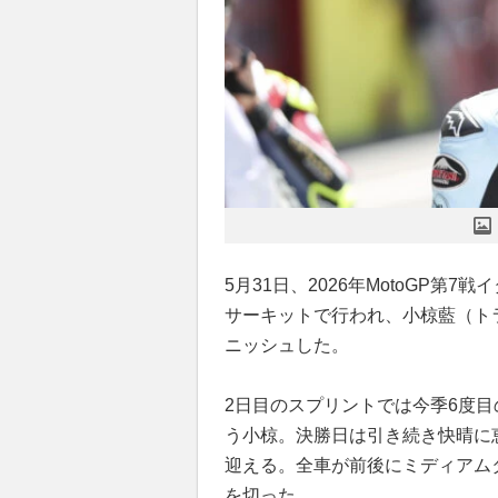
5月31日、2026年MotoGP第7
サーキットで行われ、小椋藍（トラ
ニッシュした。
2日目のスプリントでは今季6度
う小椋。決勝日は引き続き快晴に恵
迎える。全車が前後にミディアム
を切った。