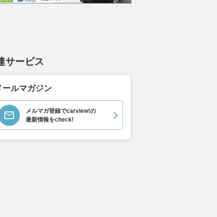
連サービス
ムーヴキャン
アストンマーティン
ホンダ NSX 3.0
ロール
0 ストライプス
V8 ヴァンテージ スポ
ト ロ
支払総額
898
.
0
メールマガジン
万円
ーツシフト
ースト(
支払総額
支払総額
589
.
905
.
0
1
万円
メルマガ登録でcarview!の
最新情報をcheck!