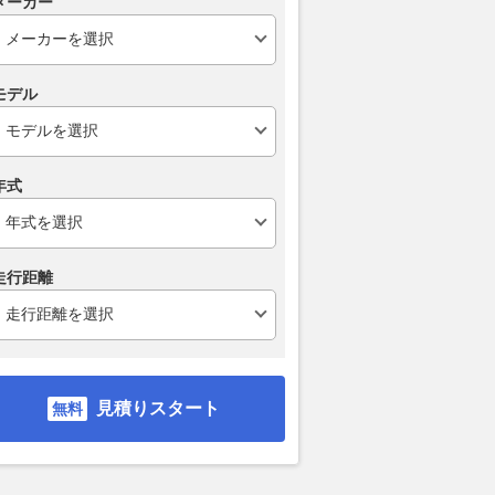
メーカー
モデル
が2戦連続ポールポジ
ヤマハ「XSR155」発売から1
ランドローバ
 太田、フラガ続く｜
か月 堅調なセールスで販売店
ーの2027年
フォーミュラ第8戦
では品薄状態に
ける予約受注
年式
予選結果
2026.08.08
くるまのニュース
2026.08.08
カー・アンド・
motorsport.com 日本版
走行距離
見積りスタート