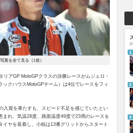
2
写真を全て見る（1枚）
戦イタリアGP MotoGPクラスの決勝レースがムジェロ・
ックハウスMotoGPチーム）は4位でレースをフィ
目の入賞を果たすも、スピード不足を感じていたとい
まれ、気温28度、路面温度49度で23周のレースを
タイヤを装着し、小椋は13番グリッドからスタート