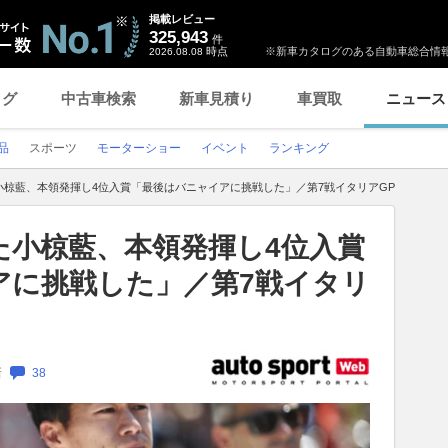
掲載レビュー
325,943
件
時点
※新車カタログのある自動車総合情報
2026.08.08
ログ
中古車検索
新車見積り
車買取
ニュース
品
スポーツ
モーターショー
イベント
ランキング
小椋藍、本領発揮し4位入賞「最後はバニャイアに挑戦した」／第7戦イタリアGP
た小椋藍、本領発揮し4位入賞
アに挑戦した」／第7戦イタリ
新
38