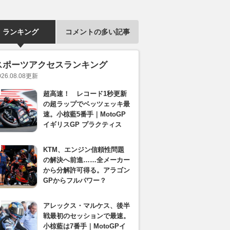
ランキング
コメントの多い記事
スポーツアクセスランキング
026.08.08
更新
超高速！ レコード1秒更新
の超ラップでベッツェッキ最
速。小椋藍5番手｜MotoGP
イギリスGP プラクティス
KTM、エンジン信頼性問題
の解決へ前進……全メーカー
から分解許可得る。アラゴン
GPからフルパワー？
アレックス・マルケス、後半
戦最初のセッションで最速。
小椋藍は7番手｜MotoGPイ