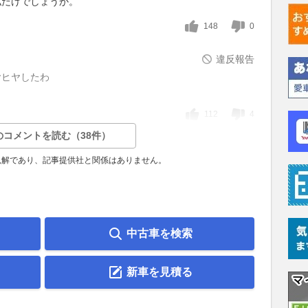
私だけでしょうか。
148
0
違反報告
ヤヒヤしたわ
112
4
のコメントを読む（38件）
見解であり、記事提供社と関係はありません。
中古車を検索
新車を見積る