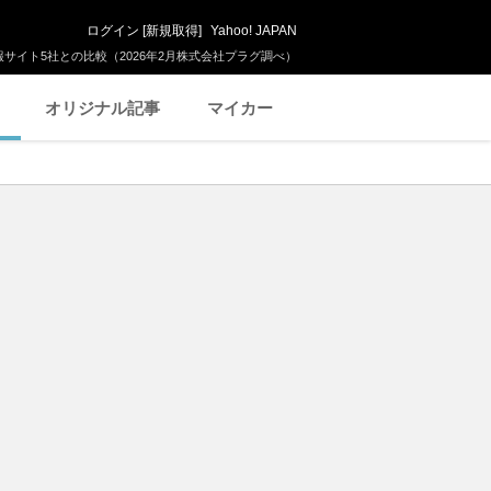
ログイン
[
新規取得
]
Yahoo! JAPAN
サイト5社との比較（2026年2月株式会社プラグ調べ）
オリジナル記事
マイカー