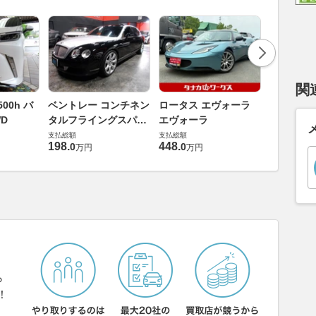
関
ダイハツ 
00h バ
ベントレー コンチネン
ロータス エヴォーラ
バス 66
D
タルフライングスパー
エヴォーラ
G
支払総額
6.0 4WD
支払総額
支払総額
169
.
9
万円
198
.
448
.
0
0
万円
万円
ら
！