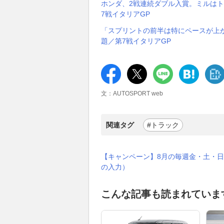
ホンダ、2戦連続ダブル入賞。ミルはト
7戦イタリアGP
「スプリントの前半は特にペースが上
題／第7戦イタリアGP
文：AUTOSPORT web
関連タグ
#トラック
【キャンペーン】8月の毎週金・土・日
の入力）
こんな記事も読まれていま