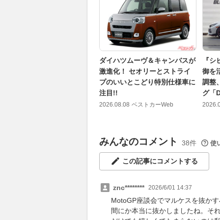
ダイハツムーヴ＆キャンバスが
『シ
激進化！ セオリーとストライ
御を
プのいいとこどり特別仕様車に
調整
注目!!
グ「D
2026.08.08
ベストカーWeb
2026.
みんなのコメント
38件
使
この記事にコメントする
znc********
2026/6/01 14:37
MotoGP座談会でマルケスを抜
間にか本当に抜かしましたね。そ