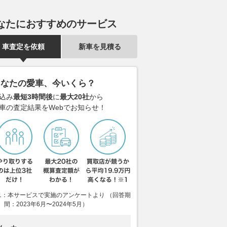
なたにおすすめのサービス
車査定を依頼
新車を見積る
あなたの愛車、今いくら？
込み
最短3時間後
に
最大20社
から
車の査定結果をWebでお知らせ！
1：本サービスで実施のアンケートより （回答期
間：2023年6月〜2024年5月）