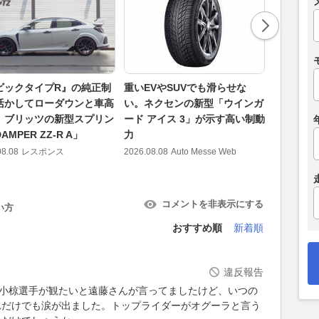
ビックタイプR』の純正制
重いEVやSUVでも滑らせな
野尻智紀
活かしてローダウンと車高
い。ネクセンの新型「ウインガ
ション！
、ブリッツの新型スプリン
ード アイス 3」が示す高い制動
スーパー
AMPER ZZ-R A」
力
SUGO：
08.08
レスポンス
2026.08.08
Auto Messe Web
2026.08.08
コメントを非表示にする
い方
おすすめ順
新着順
違反報告
かす小椋選手が観たいと遠藤さんが言ってましたけど、いつの
れだけでも涙が出ました。トップライダーがオグーラと言う