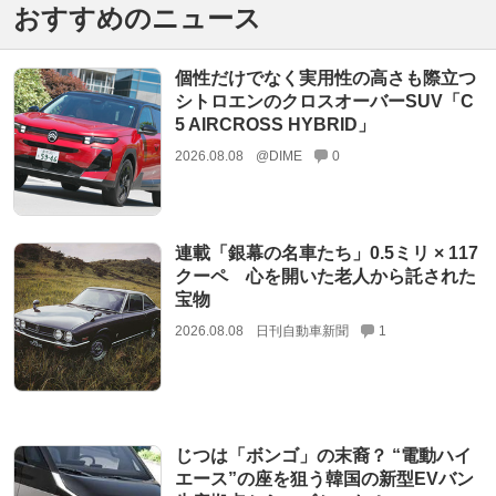
おすすめのニュース
個性だけでなく実用性の高さも際立つ
シトロエンのクロスオーバーSUV「C
5 AIRCROSS HYBRID」
2026.08.08
@DIME
0
連載「銀幕の名車たち」0.5ミリ × 117
クーペ 心を開いた老人から託された
宝物
2026.08.08
日刊自動車新聞
1
じつは「ボンゴ」の末裔？ “電動ハイ
エース”の座を狙う韓国の新型EVバン