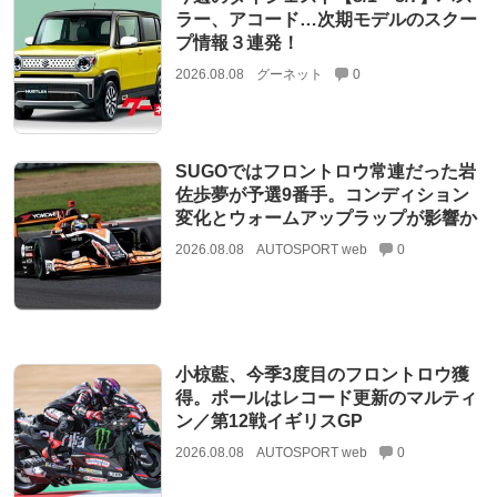
ラー、アコード…次期モデルのスクー
プ情報３連発！
2026.08.08
グーネット
0
SUGOではフロントロウ常連だった岩
佐歩夢が予選9番手。コンディション
変化とウォームアップラップが影響か
2026.08.08
AUTOSPORT web
0
小椋藍、今季3度目のフロントロウ獲
得。ポールはレコード更新のマルティ
ン／第12戦イギリスGP
2026.08.08
AUTOSPORT web
0