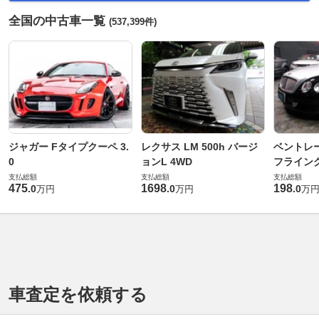
全国の中古車一覧
(537,399件)
ジャガー Fタイプクーペ 3.
レクサス LM 500h バージ
ベントレ
0
ョンL 4WD
フライングス
支払総額
支払総額
支払総額
475
1698
198
.
0
.
0
.
0
万円
万円
万
車査定を依頼する