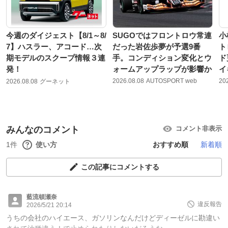
今週のダイジェスト【8/1～8/
SUGOではフロントロウ常連
小
7】ハスラー、アコード…次
だった岩佐歩夢が予選9番
ト
期モデルのスクープ情報３連
手。コンディション変化とウ
ド
発！
ォームアップラップが影響か
イ
2026.08.08
AUTOSPORT web
20
2026.08.08
グーネット
みんなのコメント
コメント非表示
1件
使い方
おすすめ順
新着順
この記事にコメントする
藍流頓瀬奈
違反報告
2026/5/21 20:14
うちの会社のハイエース、ガソリンなんだけどディーゼルに勘違い