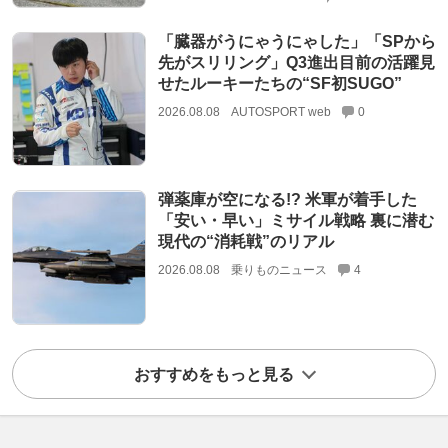
「臓器がうにゃうにゃした」「SPから
先がスリリング」Q3進出目前の活躍見
せたルーキーたちの“SF初SUGO”
2026.08.08
AUTOSPORT web
0
弾薬庫が空になる!? 米軍が着手した
「安い・早い」ミサイル戦略 裏に潜む
現代の“消耗戦”のリアル
2026.08.08
乗りものニュース
4
おすすめをもっと見る