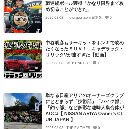
戦連続ポール獲得「かなり限界まで攻
め切ることができた」
2026.08.08
motorsport.com 日本版
0
中谷明彦もサーキットをホンキで攻め
たくなったＳＵＶ！ キャデラック・
リリックVが速すぎた【動画】
2026.08.08
WEB CARTOP
1
単なる日産アリアのオーナーズクラブ
にとどまらず「技術部」「バイク部」
「釣り部」など多彩な趣味人集合体が
AOCJ【 NISSAN ARIYA Owner’s CL
UB JAPAN 】
2026.08.08
THE EV TIMES
0