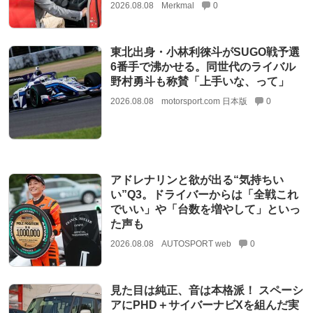
2026.08.08
Merkmal
0
東北出身・小林利徠斗がSUGO戦予選
6番手で沸かせる。同世代のライバル
野村勇斗も称賛「上手いな、って」
2026.08.08
motorsport.com 日本版
0
アドレナリンと欲が出る“気持ちい
い”Q3。ドライバーからは「全戦これ
でいい」や「台数を増やして」といっ
た声も
2026.08.08
AUTOSPORT web
0
見た目は純正、音は本格派！ スペーシ
アにPHD＋サイバーナビXを組んだ実