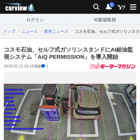
carview!
検索
通知
i
ログイン
ID新規取得
トップ
ニュース
業界ニュース
コスモ石油、セルフ式ガソリンスタンド
コスモ石油、セルフ式ガソリンスタンドにAI給油監
視システム「AiQ PERMISSION」を導入開始
2026.05.21 19:15
掲載
1