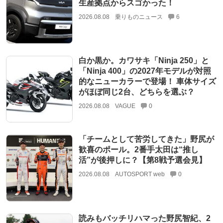
生産拠点からスゴかった！
2026.08.08
乗りものニュース
6
白か黒か。カワサキ「Ninja 250」と
「Ninja 400」の2027年モデルが対照
的なニューカラーで登場！ 車体サイズ
がほぼ同じ2台、どちらを選ぶ？
2026.08.08
VAGUE
0
「チームとして苦労してきた」野尻が
歓喜のポール。2番手太田は“推し
活”が後押しに？【第8戦予選会見】
2026.08.08
AUTOSPORT web
0
読みもバッチリハマった野尻智紀、2