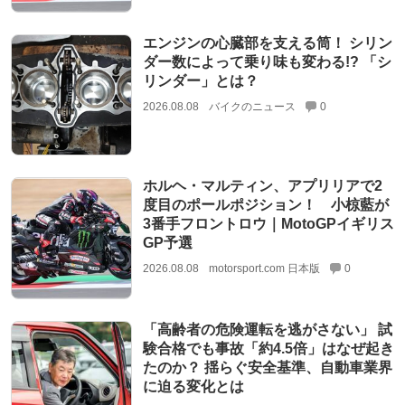
エンジンの心臓部を支える筒！ シリン
ダー数によって乗り味も変わる!? 「シ
リンダー」とは？
2026.08.08
バイクのニュース
0
ホルヘ・マルティン、アプリリアで2
度目のポールポジション！ 小椋藍が
3番手フロントロウ｜MotoGPイギリス
GP予選
2026.08.08
motorsport.com 日本版
0
「高齢者の危険運転を逃がさない」 試
験合格でも事故「約4.5倍」はなぜ起き
たのか？ 揺らぐ安全基準、自動車業界
に迫る変化とは