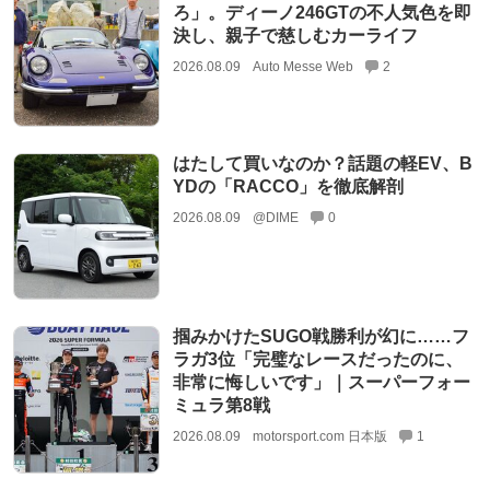
ろ」。ディーノ246GTの不人気色を即
決し、親子で慈しむカーライフ
2026.08.09
Auto Messe Web
2
はたして買いなのか？話題の軽EV、B
YDの「RACCO」を徹底解剖
2026.08.09
@DIME
0
掴みかけたSUGO戦勝利が幻に……フ
ラガ3位「完璧なレースだったのに、
非常に悔しいです」｜スーパーフォー
ミュラ第8戦
2026.08.09
motorsport.com 日本版
1