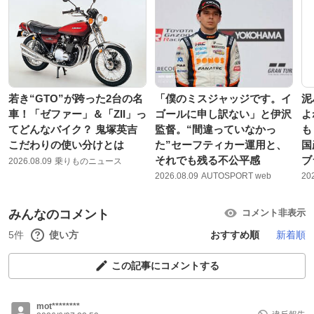
若き“GTO”が跨った2台の名
「僕のミスジャッジです。イ
泥
車！「ゼファー」＆「ZII」っ
ゴールに申し訳ない」と伊沢
よ
てどんなバイク？ 鬼塚英吉
監督。“間違っていなかっ
も
こだわりの使い分けとは
た”セーフティカー運用と、
国
それでも残る不公平感
ブ
2026.08.09
乗りものニュース
2026.08.09
AUTOSPORT web
20
みんなのコメント
コメント非表示
5件
使い方
おすすめ順
新着順
この記事にコメントする
mot********