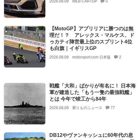
2026.08.09
WEB CARTOP
0
【MotoGP】アプリリアに勝つのは無
理だ！？ アレックス・マルケス、ド
ゥカティ陣営最上位のスプリント4位
も白旗｜イギリスGP
2026.08.09
motorsport.com 日本版
2
戦艦「大和」ばかりが有名に！ 日本海
軍が建造した「もう一隻の最強戦艦」
とは 今年で竣工から84年
2026.08.09
乗りものニュース
77
DB12やヴァンキッシュに60年代の息