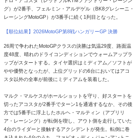
ドロ・アコスタ（レッドブルKTMファクトリー・レーシン
グ）が2番手、フェルミン・アルデゲル（BK8グレシーニ・
レーシングMotoGP）が3番手に続く1列目となった。
【順位結果】2026MotoGP第8戦ハンガリーGP 決勝
26周で争われたMotoGPクラスの決勝は気温29度、路面温
度48度、晴れのドライコンディションでウォームアップラ
ップがスタートする。タイヤ選択はミディアム／ソフトが
やや優勢となったが、上位グリッドの6台においてはアコ
スタ以外の全車が前後にミディアムを装着した。
マルク・マルケスがホールショットを守り、好スタートを
切ったアコスタが2番手でターン1を通過するなか、その後
方では5番手に浮上したホルヘ・マルティン（アプリリ
ア・レーシング）が転倒を喫し、アウト側を走行していた
4台のライダーと接触するアクシデントが発生。転倒に巻
き込まれた4台のうち、ファビオ・ディ・ジャンアントニ