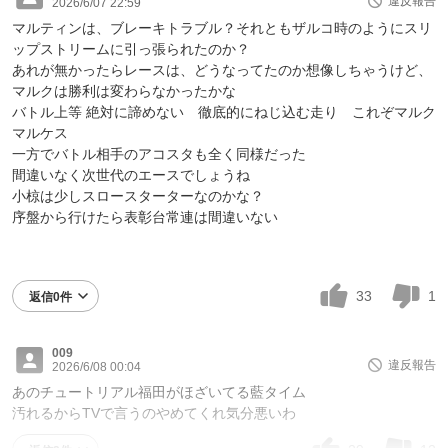
違反報告
2026/6/07 22:59
マルティンは、ブレーキトラブル？それともザルコ時のようにスリ
ップストリームに引っ張られたのか？
あれが無かったらレースは、どうなってたのか想像しちゃうけど、
マルクは勝利は変わらなかったかな
バトル上等 絶対に諦めない 徹底的にねじ込む走り これぞマルク
マルケス
一方でバトル相手のアコスタも全く同様だった
間違いなく次世代のエースでしょうね
小椋は少しスロースターターなのかな？
序盤から行けたら表彰台常連は間違いない
33
1
返信0件
009
違反報告
2026/6/08 00:04
あのチュートリアル福田がほざいてる藍タイム
汚れるからTVで言うのやめてくれ気分悪いわ