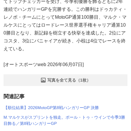
てトップチェッカーを受け、今季初優勝を飾るともに2年
連続でハンガリーGPを完勝する。この勝利はドゥカティ・
レノボ・チームにとってMotoGP通算100勝目、マルク・マ
ルケスにとってはロードレース世界選手権キャリア通算10
0勝目となり、新記録を樹立する快挙を達成した。2位にア
コスタ、3位にバニャイアが続き、小椋は4位でレースを終
えている。
[オートスポーツweb 2026年06月07日]
写真を全て見る（1枚）
関連記事
【順位結果】2026MotoGP第8戦ハンガリーGP 決勝
M.マルケスがスプリントを独走。ポール・トゥ・ウインで今季3勝
目飾る／第8戦ハンガリーGP