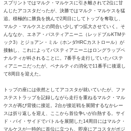
スプリントではマルク・マルケスに引き離されて2位に甘
んじたアコスタだったが、決勝ではマルク・マルケスを猛
追。積極的に勝負を挑んで2周目にしてトップを奪取し、
マルク・マルケスとの間合い少しずつ拡大させていく。そ
んななか、エネア・バスティアニーニ（レッドブルKTMテ
ック3）とジョアン・ミル（ホンダHRCカストロール）が
接触し、これによってバスティアニーニはロングラップペ
ナルティが科されることに。7番手を走行していたバステ
ィアニーニだったが、ペナルティの消化で11番手に後退し
て8周目を迎えた。
トップの座には依然としてアコスタが就いていたが、ファ
ステストラップを記録しながら走行を重ねるマルク・マル
ケスが再び背後に接近。2台が接近戦を展開するなかレー
スは折り返しを迎え、ここから首位争いが白熱する。サイ
ド・バイ・サイドでバトルを展開した14周目にはマルク・
マルケスが一時的に首位に立つも、即座にアコスタがポジ