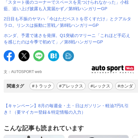
「スタート後のコーナーでスペースを見つけられなかった」小椋
藍、追い上げ披露も入賞届かず／第8戦ハンガリーGP
2日目も不振のヤマハ「今はただベストを尽くすだけ」とクアルタ
ラロ。リンスは振動に苦戦／第8戦ハンガリーGP
ホンダ、予選で速さを発揮。Q1突破のマリーニ「これほど手応え
を感じたのは今季で初めて」／第8戦ハンガリーGP
文：AUTOSPORT web
関連タグ
#トラック
#アレックス
#レックス
#ホンダ
【キャンペーン】8月の毎週金・土・日はガソリン・軽油7円/L引
き！（要マイカー登録＆特定情報の入力）
こんな記事も読まれています