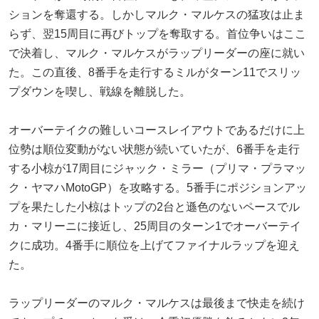
ションを奪還する。しかしマルク・マルケスの猛攻は止ま
らず、翌15周目に再びトップを奪取する。首位争いはここ
で決着し、マルク・マルケスがラップリーダーの座に就い
た。この直後、8番手を走行するミルがターン11でスリッ
プダウンを喫し、戦線を離脱した。
オーバーテイクの難しいコースレイアウトであるだけに上
位勢は順位変動がない状態が続いていたが、6番手を走行
する小椋が17周目にジャック・ミラー（プリマ・プラマッ
ク・ヤマハMotoGP）を攻略する。5番手にポジションアッ
プを果たした小椋はトップの2台と遜色のないペースでル
カ・マリーニに接近し、25周目のターン1でオーバーテイ
クに成功。4番手に順位を上げてファイナルラップを迎え
た。
ラップリーダーのマルク・マルケスは最後まで快走を続け