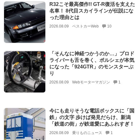
R32こそ最高傑作!! GT-R復活を支えた
名車！ 8代目スカイラインが伝説にな
った理由とは
2026.08.09
ベストカーWeb
10
「そんなに神経つかうのか…」プロド
ライバーも舌を巻く、ポルシェが本気
になった「924GTR」のモンスターぶ
り
2026.08.09
Webモーターマガジン
1
今にも走りそうな電話ボックスに「国
鉄」の文字 歩けば発見だらけ、新潟
「鉄道の街」が鉄道愛にあふれすぎ！
2026.08.09
乗りものニュース
1