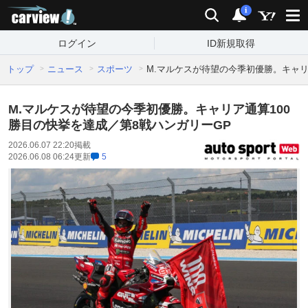
carview!
検索
通知
i
ログイン
ID新規取得
トップ
ニュース
スポーツ
M.マルケスが待望の今季初優勝。キャリ
M.マルケスが待望の今季初優勝。キャリア通算100
勝目の快挙を達成／第8戦ハンガリーGP
2026.06.07 22:20
掲載
2026.06.08 06:24
更新
5