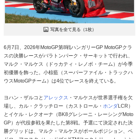
写真を全て見る（1枚）
6月7日、2026年MotoGP第8戦ハンガリーGP MotoGPクラ
スの決勝レースがバラトンパーク・サーキットで行われ、
マルク・マルケス（ドゥカティ・レノボ・チーム）が今季
初優勝を飾った。小椋藍（スーパーファイル・トラックハ
ウスMotoGPチーム）は4位でレースを終えている。
ヨハン・ザルコと
アレックス
・マルケスが世界選手権を欠
場し、カル・クラッチロー（カストロール・
ホンダ
LCR）
とイケル・レクオーナ（BK8グレシーニ・レーシングMoto
GP）が代役参戦を果たした第8戦。予選にて決定された決
勝グリッドは、マルク・マルケスがポールポジション、ペ