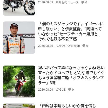
2026.08.09
乗りものニュース
0
「僕のミスジャッジです。イゴールに
申し訳ない」と伊沢監督。“間違って
いなかった”セーフティカー運用と、
それでも残る不公平感
2026.08.09
AUTOSPORT web
0
泥ハネだって絵になっちゃうよね 思い
立ったらドコへでも どんな道でもイケ
ちゃう国産軽二輪「オフ＆スクランブ
ラー」3選
2026.08.09
VAGUE
0
「内容は素晴らしいから俺を信じ