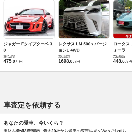
ジャガー Fタイプクーペ 3.
レクサス LM 500h バージ
ロータス 
0
ョンL 4WD
ォーラ
支払総額
支払総額
支払総額
475
1698
448
.
0
.
0
.
0
万円
万円
万
車査定を依頼する
あなたの愛車、今いくら？
申込み
最短3時間後
に
最大20社
から愛車の査定結果をWebでお知ら