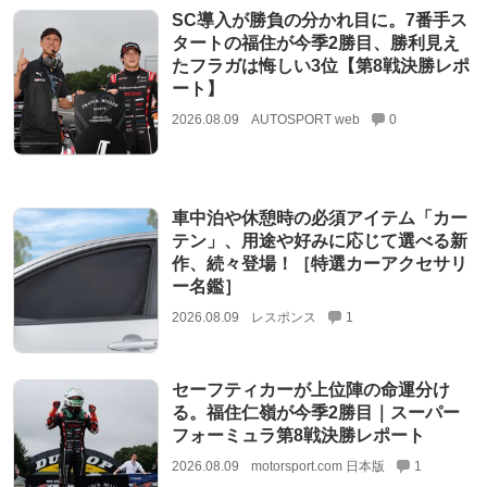
SC導入が勝負の分かれ目に。7番手ス
タートの福住が今季2勝目、勝利見え
たフラガは悔しい3位【第8戦決勝レポ
ート】
2026.08.09
AUTOSPORT web
0
車中泊や休憩時の必須アイテム「カー
テン」、用途や好みに応じて選べる新
作、続々登場！［特選カーアクセサリ
ー名鑑］
2026.08.09
レスポンス
1
セーフティカーが上位陣の命運分け
る。福住仁嶺が今季2勝目｜スーパー
フォーミュラ第8戦決勝レポート
2026.08.09
motorsport.com 日本版
1