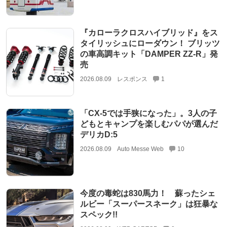
『カローラクロスハイブリッド』をス
タイリッシュにローダウン！ ブリッツ
の車高調キット「DAMPER ZZ-R」発
売
2026.08.09
レスポンス
1
「CX-5では手狭になった」。3人の子
どもとキャンプを楽しむパパが選んだ
デリカD:5
2026.08.09
Auto Messe Web
10
今度の毒蛇は830馬力！ 蘇ったシェ
ルビー「スーパースネーク」は狂暴な
スペック!!