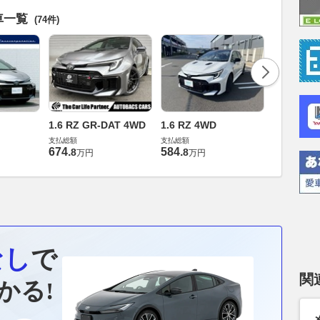
車一覧
(74件)
1.6 RZ GR-DAT 4WD
1.6 RZ 4WD
1.6 RZ 4
支払総額
支払総額
支払総額
674
.
584
.
639
.
8
8
8
万円
万円
万円
なし
で
関
かる!