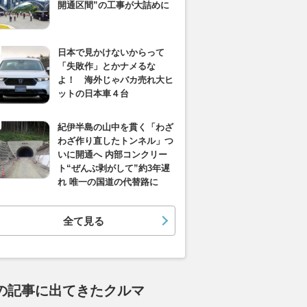
開通区間”の工事が大詰めに
日本で見かけないからって
「失敗作」とかナメるな
よ！ 海外じゃバカ売れ大ヒ
ットの日本車４台
紀伊半島の山中を貫く「わざ
わざ作り直したトンネル」つ
いに開通へ 内部コンクリー
ト“ぜんぶ剥がして”約3年遅
れ 唯一の国道の代替路に
全て見る
の記事に出てきたクルマ