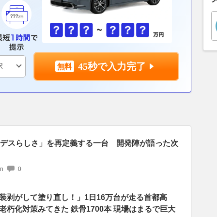
45秒で入力完了
セデスらしさ」を再定義する一台 開発陣が語った次
an
0
装剥がして塗り直し！」1日16万台が走る首都高
朽化対策みてきた 鉄骨1700本 現場はまるで巨大