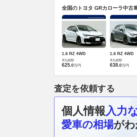
全国のトヨタ GRカローラ中古
1.6 RZ 4WD
1.6 RZ 4WD
支払総額
支払総額
625
.
638
.
0
0
万円
万円
査定を依頼する
個人情報
入力
愛車の相場
がわ