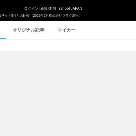
ログイン
[
新規取得
]
Yahoo! JAPAN
サイト5社との比較（2026年2月株式会社プラグ調べ）
オリジナル記事
マイカー