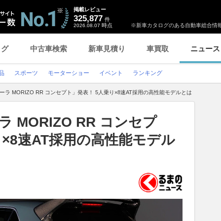
掲載レビュー
325,877
件
時点
※新車カタログのある自動車総合情報
2026.08.07
ログ
中古車検索
新車見積り
車買取
ニュース
品
スポーツ
モーターショー
イベント
ランキング
ラ MORIZO RR コンセプト」発表！ 5人乗り×8速AT採用の高性能モデルとは
 MORIZO RR コンセプ
り×8速AT採用の高性能モデル