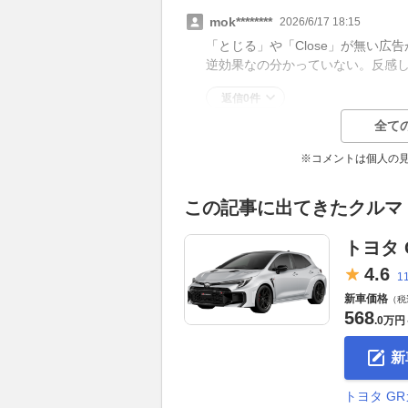
mok********
2026/6/17 18:15
「とじる」や「Close」が無い
逆効果なの分かっていない。反感
返信0件
全て
※コメントは個人の
この記事に出てきたクルマ
トヨタ
4.
6
1
新車価格
（税
568
.
0万円
新
トヨタ G