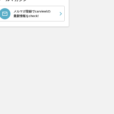
メルマガ登録でcarview!の
最新情報をcheck!