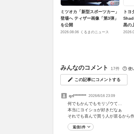
ミツオカ「新型スポーツカー」
トヨタ
登場へ ティザー画像「第3弾」
Sh
を公開
黒の
2026.08.06
くるまのニュース
2026.
みんなのコメント
17件
使
この記事にコメントする
qrl********
2026/6/16 23:09
何でもかんでもモリゾウて…
本当にヨイショが好きだなぁ
それでも喜んで買う人が居るから
返信1件