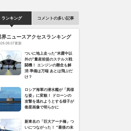
ランキング
コメントの多い記事
業界ニュースアクセスランキング
026.08.07
更新
ついに地上走った“米露中以
外の”量産前提のステルス戦
闘機！ エンジンの懸念も解
消 準備は万端 あとは飛ぶだ
け？
ロシア海軍の潜水艦が「異様
な姿」に変貌！ ドローンの
攻撃を逃れようとする様子が
衛星画像で明らかに
新東名の「巨大アーチ橋」つ
いにつながった！ “最後の未