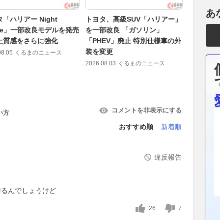
あ
「ハリアー Night
トヨタ、高級SUV「ハリアー」
モデリス
ade」一部改良モデルを発売
を一部改良 「ガソリン」
ー」特別仕
上質感をさらに強化
「PHEV」廃止 特別仕様車の外
Shade
装を変更
アイテム
08.05
くるまのニュース
2026.08.03
くるまのニュース
2026.08.05
コメントを非表示にする
い方
おすすめ順
新着順
違反報告
作るんでしょうけど
26
7