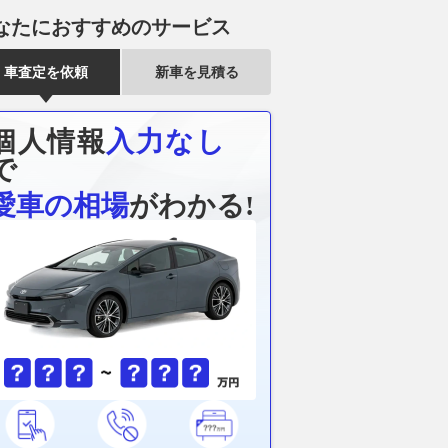
なたにおすすめのサービス
タからトヨタ「ハリア
トヨタ「カローラクロス」一部
トヨタ「ヤリス
様車「“Night
改良モデル発売 注文多数で
SPORT」一
車査定を依頼
新車を見積る
”」専用「カスタマイズ
「GR SPORT」は受注停止に
トヒーターな
」発表
ユーザーの反応は
2026.08.03
くる
くるまのニュース
2026.08.03
くるまのニュース
個人情報
入力なし
で
愛車の相場
がわかる!