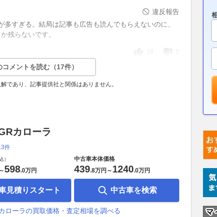
違反報告
広告が多すぎる。結局は記事も広告も読んでもらえないのに、
しか残らないです。
18
0
のコメントを読む（17件）
見解であり、記事提供社と関係はありません。
 GRカローラ
13件
中古車本体価格
込）
598
439
1240
～
.
0万円
.
8万円
～
.
0万円
車見積りスタート
中古車を検索
Rカローラの買取価格・査定相場を調べる