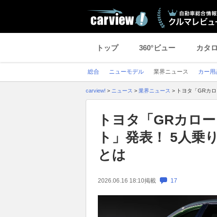
トップ
360°ビュー
カタ
総合
ニューモデル
業界ニュース
カー用
carview!
>
ニュース
>
業界ニュース
>
トヨタ「GRカロー
トヨタ「GRカローラ
ト」発表！ 5人乗
とは
2026.06.16 18:10
掲載
17