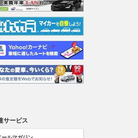
WD
1.6 RZ GR-DAT 4WD
1.6 RZ GR-DAT 4WD
1.6 R
支払総額
支払総額
支払総額
682
.
680
.
685
.
4
4
3
万円
万円
連サービス
メールマガジン