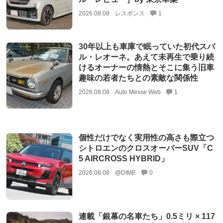
2026.08.08
レスポンス
1
30年以上も車庫で眠っていた初代スバ
ル・レオーネ。あえて未再生で乗り続
けるオーナーの情熱とそこに集う旧車
趣味の若者たちとの素敵な関係性
2026.08.08
Auto Messe Web
1
個性だけでなく実用性の高さも際立つ
シトロエンのクロスオーバーSUV「C
5 AIRCROSS HYBRID」
2026.08.08
@DIME
0
連載「銀幕の名車たち」0.5ミリ × 117