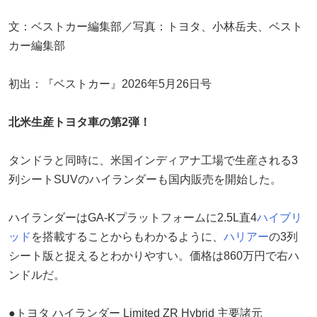
文：ベストカー編集部／写真：トヨタ、小林岳夫、ベスト
カー編集部
初出：『ベストカー』2026年5月26日号
北米生産トヨタ車の第2弾！
タンドラと同時に、米国インディアナ工場で生産される3
列シートSUVのハイランダーも国内販売を開始した。
ハイランダーはGA-Kプラットフォームに2.5L直4
ハイブリ
ッド
を搭載することからもわかるように、
ハリアー
の3列
シート版と捉えるとわかりやすい。価格は860万円で右ハ
ンドルだ。
●トヨタ ハイランダー Limited ZR Hybrid 主要諸元