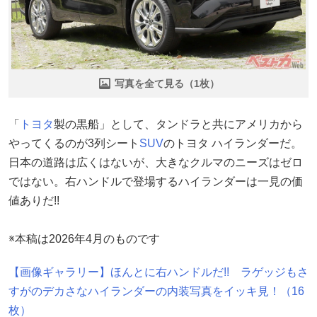
写真を全て見る（1枚）
「
トヨタ
製の黒船」として、タンドラと共にアメリカから
やってくるのが3列シート
SUV
のトヨタ ハイランダーだ。
日本の道路は広くはないが、大きなクルマのニーズはゼロ
ではない。右ハンドルで登場するハイランダーは一見の価
値ありだ!!
※本稿は2026年4月のものです
【画像ギャラリー】ほんとに右ハンドルだ!! ラゲッジもさ
すがのデカさなハイランダーの内装写真をイッキ見！（16
枚）