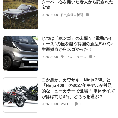
クーペ 心を開いた老人から託された
宝物
2026.08.08
日刊自動車新聞
1
じつは「ボンゴ」の末裔？ “電動ハイ
エース”の座を狙う韓国の新型EVバン
生産拠点からスゴかった！
2026.08.08
乗りものニュース
7
白か黒か。カワサキ「Ninja 250」と
「Ninja 400」の2027年モデルが対照
的なニューカラーで登場！ 車体サイズ
がほぼ同じ2台、どちらを選ぶ？
2026.08.08
VAGUE
0