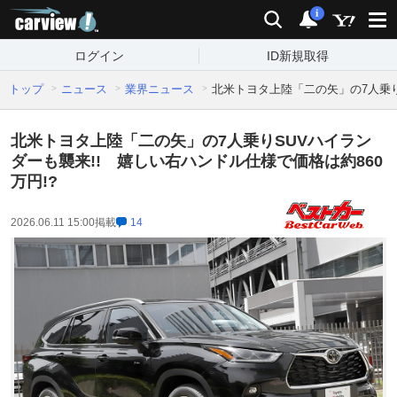
carview!
検索
通知
i
ログイン
ID新規取得
トップ
ニュース
業界ニュース
北米トヨタ上陸「二の矢」の7人乗り
北米トヨタ上陸「二の矢」の7人乗りSUVハイラン
ダーも襲来!! 嬉しい右ハンドル仕様で価格は約860
万円!?
2026.06.11 15:00
掲載
14