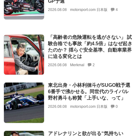
GP予選
2026.08.08
motorsport.com 日本版
4
「高齢者の危険運転を逃がさない」 試
験合格でも事故「約4.5倍」はなぜ起き
たのか？ 揺らぐ安全基準、自動車業界
に迫る変化とは
2026.08.08
Merkmal
2
東北出身・小林利徠斗がSUGO戦予選
6番手で沸かせる。同世代のライバル
野村勇斗も称賛「上手いな、って」
2026.08.08
motorsport.com 日本版
0
アドレナリンと欲が出る“気持ちい