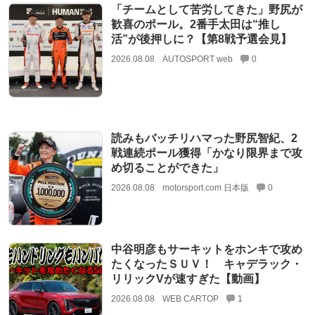
「チームとして苦労してきた」野尻が
歓喜のポール。2番手太田は“推し
活”が後押しに？【第8戦予選会見】
2026.08.08
AUTOSPORT web
0
読みもバッチリハマった野尻智紀、2
戦連続ポール獲得「かなり限界まで攻
め切ることができた」
2026.08.08
motorsport.com 日本版
0
中谷明彦もサーキットをホンキで攻め
たくなったＳＵＶ！ キャデラック・
リリックVが速すぎた【動画】
2026.08.08
WEB CARTOP
1