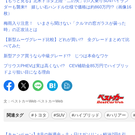
【もっと見る】北米トヨタ上陸「二の矢」の7人乗りSUVハイラン
ダーも襲来!! 嬉しい右ハンドル仕様で価格は約860万円!?（画像16
枚）
梅雨入り注意！ いまさら聞けない「クルマの窓ガラスが曇った
時」の正攻法とは
【新型ムーヴグレード比較】どれが買い!? 全グレードまとめて比
べてみた
新型アクア買うなら中級グレード!? じつは本命なワケ
プリウスPHEVは実は高くない!? CEV補助金85万円でハイブリッ
ドより狙い目になる理由
文：ベストカーWeb ベストカーWeb
関連タグ
#トヨタ
#SUV
#ハイブリッド
#ハリアー
【キャンペーン】8月の毎週金・土・日はガソリン・軽油7円/L引