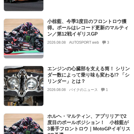
小椋藍、今季3度目のフロントロウ獲
得。ポールはレコード更新のマルティ
ン／第12戦イギリスGP
2026.08.08
AUTOSPORT web
3
エンジンの心臓部を支える筒！ シリン
ダー数によって乗り味も変わる!? 「シ
リンダー」とは？
2026.08.08
バイクのニュース
1
ホルヘ・マルティン、アプリリアで2
度目のポールポジション！ 小椋藍が
3番手フロントロウ｜MotoGPイギリス