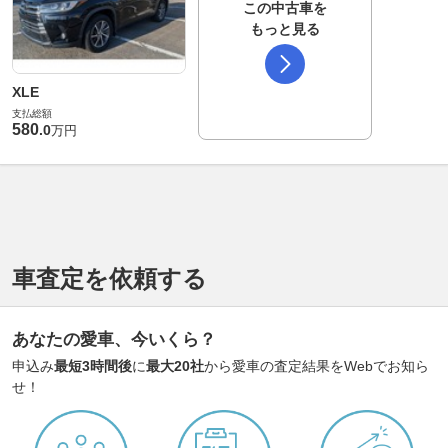
この中古車を
もっと見る
XLE
支払総額
580
.
0
万円
車査定を依頼する
あなたの愛車、今いくら？
申込み
最短3時間後
に
最大20社
から愛車の査定結果をWebでお知ら
せ！