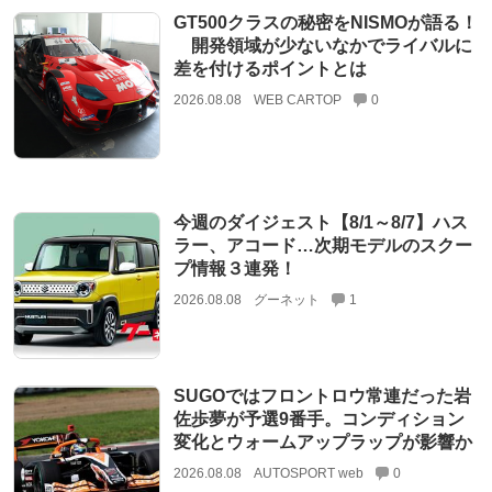
GT500クラスの秘密をNISMOが語る！
開発領域が少ないなかでライバルに
差を付けるポイントとは
2026.08.08
WEB CARTOP
0
今週のダイジェスト【8/1～8/7】ハス
ラー、アコード…次期モデルのスクー
プ情報３連発！
2026.08.08
グーネット
1
SUGOではフロントロウ常連だった岩
佐歩夢が予選9番手。コンディション
変化とウォームアップラップが影響か
2026.08.08
AUTOSPORT web
0