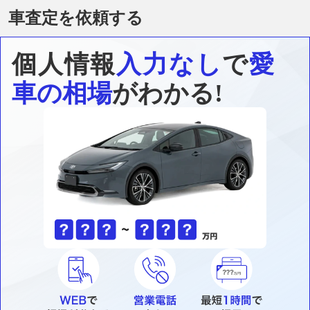
車査定を依頼する
個人情報
入力なし
で
愛
車の相場
がわかる!