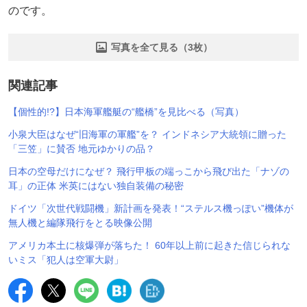
のです。
写真を全て見る（3枚）
関連記事
【個性的!?】日本海軍艦艇の“艦橋”を見比べる（写真）
小泉大臣はなぜ“旧海軍の軍艦”を？ インドネシア大統領に贈った
「三笠」に賛否 地元ゆかりの品？
日本の空母だけになぜ？ 飛行甲板の端っこから飛び出た「ナゾの
耳」の正体 米英にはない独自装備の秘密
ドイツ「次世代戦闘機」新計画を発表！“ステルス機っぽい”機体が
無人機と編隊飛行をとる映像公開
アメリカ本土に核爆弾が落ちた！ 60年以上前に起きた信じられな
いミス「犯人は空軍大尉」