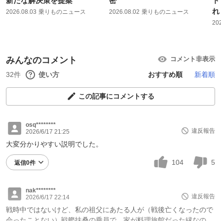
新たな解決策を提案
密
ト
れ
2026.08.03
乗りものニュース
2026.08.02
乗りものニュース
20
みんなのコメント
コメント非表示
32件
使い方
おすすめ順
新着順
この記事にコメントする
osq********
違反報告
2026/6/17 21:25
大変分かりやすい説明でした。
104
5
返信0件
nak********
違反報告
2026/6/17 22:14
戦時中ではないけど、私の祖父にあたる人が（戦後亡くなったので
会ったことない）戦艦扶桑の乗員で、家が料理旅館だった縁なの