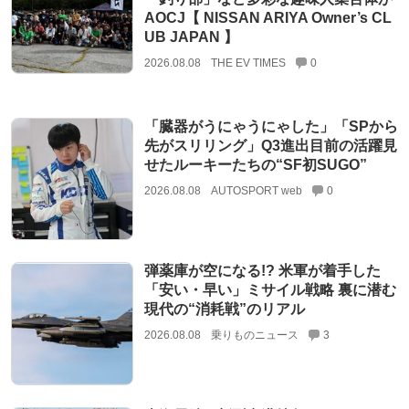
AOCJ【 NISSAN ARIYA Owner’s CL
UB JAPAN 】
2026.08.08
THE EV TIMES
0
「臓器がうにゃうにゃした」「SPから
先がスリリング」Q3進出目前の活躍見
せたルーキーたちの“SF初SUGO”
2026.08.08
AUTOSPORT web
0
弾薬庫が空になる!? 米軍が着手した
「安い・早い」ミサイル戦略 裏に潜む
現代の“消耗戦”のリアル
2026.08.08
乗りものニュース
3