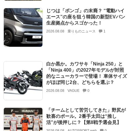
じつは「ボンゴ」の末裔？ “電動ハイ
エース”の座を狙う韓国の新型EVバン
生産拠点からスゴかった！
2026.08.08
乗りものニュース
1
白か黒か。カワサキ「Ninja 250」と
「Ninja 400」の2027年モデルが対照
的なニューカラーで登場！ 車体サイズ
がほぼ同じ2台、どちらを選ぶ？
2026.08.08
VAGUE
0
「チームとして苦労してきた」野尻が
歓喜のポール。2番手太田は“推し
活”が後押しに？【第8戦予選会見】
2026.08.08
AUTOSPORT web
0