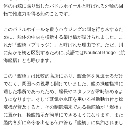
体の両舷に張り出したパドルホイールと呼ばれる外輪の回
転で推進力を得る船のことです。
このパドルホイールを覆うハウジングの間を行き来するた
めに、船体の中央を横断する架け橋が設けられました。こ
れが「艦橋（ブリッジ）」と呼ばれた理由です。ただ、川
に架かる橋と区別するために､英語ではNautical Bridge（航
海艦橋）とも呼びます。
この「艦橋」は比較的高所にあり、艦全体を見渡せるだけ
でなく、周囲への視界も開けていました。艦の操船指揮に
適した場所であったため、艦長やスタッフが常時詰めるよ
うになります。そして蒸気や水圧を用いる補助動力付き操
舵機が普及すると、その制御端末である操舵輪が「艦橋」
に置かれ、操艦指示が簡単にできるようになります。また
艦内各所に命令を出せる伝声管も「艦橋」に集約されまし