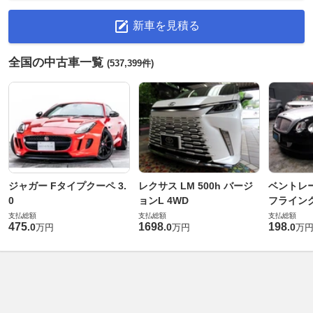
新車を見積る
全国の中古車一覧
(537,399件)
ジャガー Fタイプクーペ 3.
レクサス LM 500h バージ
ベントレ
0
ョンL 4WD
フライングス
支払総額
支払総額
支払総額
475
1698
198
.
0
.
0
.
0
万円
万円
万