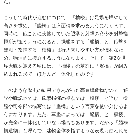
た。
こうして時代が進むにつれて、「檣楼」は足場を増やして
高さを求め、「艦橋」は床面積を求めるようになります。
同時に、砲ごとに実施していた照準と射撃の命令を射撃指
揮所が担うようになると、操艦をする「艦橋」と、砲撃を
観測・指揮する「檣楼」は行き来しやすい方が便利なた
め、物理的に接近するようになります。そして、第2次世
界大戦を迎える頃には、「檣楼」の基部に「艦橋」が組み
込まれる形で、ほとんど一体化したのです。
このような歴史の結果できあがった高層構造物なので、解
説や戦記本では、砲撃指揮の視点では「檣楼」と呼び、操
艦や司令部の描写では「艦橋」という言葉を使い分けるよ
うになります。ただ、軍艦によっては「艦橋」と「檣楼」
が完全に一体化していない場合もあります。だから「艦橋
構造物」と呼んで、建物全体を指すような表現も使われる