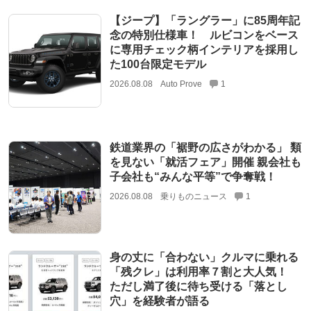
【ジープ】「ラングラー」に85周年記
念の特別仕様車！ ルビコンをベース
に専用チェック柄インテリアを採用し
た100台限定モデル
2026.08.08
Auto Prove
1
鉄道業界の「裾野の広さがわかる」 類
を見ない「就活フェア」開催 親会社も
子会社も“みんな平等”で争奪戦！
2026.08.08
乗りものニュース
1
身の丈に「合わない」クルマに乗れる
「残クレ」は利用率７割と大人気！
ただし満了後に待ち受ける「落とし
穴」を経験者が語る