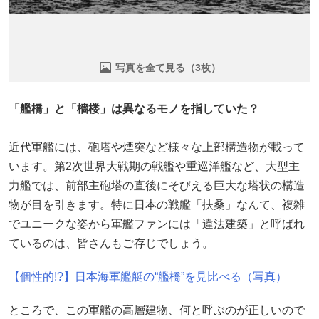
写真を全て見る（3枚）
「艦橋」と「檣楼」は異なるモノを指していた？
近代軍艦には、砲塔や煙突など様々な上部構造物が載って
います。第2次世界大戦期の戦艦や重巡洋艦など、大型主
力艦では、前部主砲塔の直後にそびえる巨大な塔状の構造
物が目を引きます。特に日本の戦艦「扶桑」なんて、複雑
でユニークな姿から軍艦ファンには「違法建築」と呼ばれ
ているのは、皆さんもご存じでしょう。
【個性的!?】日本海軍艦艇の“艦橋”を見比べる（写真）
ところで、この軍艦の高層建物、何と呼ぶのが正しいので