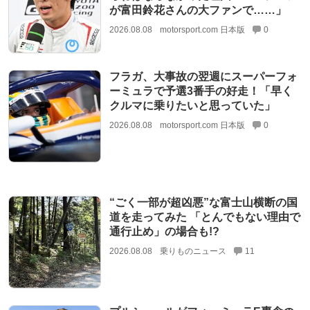
が富田鈴花さんの大ファンで……」
2026.08.08
motorsport.com 日本版
0
フラガ、大事故の翌週にスーパーフォ
ーミュラで予選3番手の好走！「早く
クルマに乗りたいと思っていた」
2026.08.08
motorsport.com 日本版
0
“ごく一部が超凶悪”な富士山横断の国
道を走ってみた 「とんでもない理由で
通行止め」の場合も!?
2026.08.08
乗りものニュース
11