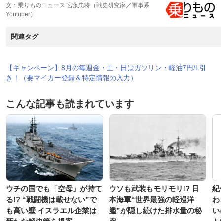
文：乗りものニュース 宮永忠将（戦史研究家／軍事系
Youtuber）
関連タグ
【キャンペーン】8月の毎週金・土・日はガソリン・軽油7円/L引
き！（要マイカー登録＆特定情報の入力）
こんな記事も読まれています
ウチの国でも「空母」が持て
ウソも武装もモリモリ!? 日
紀
る!? “戦闘機は載せない”で
本海軍“世界最強の軽巡洋
わ
も高い壁 イスラエル企業は
艦”が隠し続けた排水量の秘
い