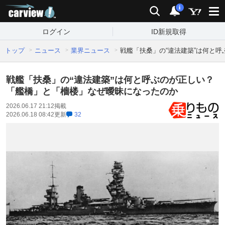
carview!
検索
通知
i
ログイン
ID新規取得
トップ
ニュース
業界ニュース
戦艦「扶桑」の“違法建築”は何と
戦艦「扶桑」の“違法建築”は何と呼ぶのが正しい？
「艦橋」と「檣楼」なぜ曖昧になったのか
2026.06.17 21:12
掲載
2026.06.18 08:42
更新
32