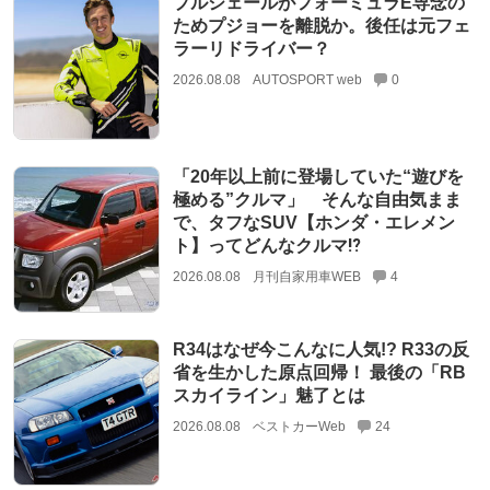
プルシェールがフォーミュラE専念の
ためプジョーを離脱か。後任は元フェ
ラーリドライバー？
2026.08.08
AUTOSPORT web
0
「20年以上前に登場していた“遊びを
極める”クルマ」 そんな自由気まま
で、タフなSUV【ホンダ・エレメン
ト】ってどんなクルマ⁉︎
2026.08.08
月刊自家用車WEB
4
R34はなぜ今こんなに人気!? R33の反
省を生かした原点回帰！ 最後の「RB
スカイライン」魅了とは
2026.08.08
ベストカーWeb
24