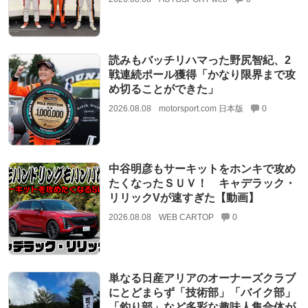
読みもバッチリハマった野尻智紀、2
戦連続ポール獲得「かなり限界まで攻
め切ることができた」
2026.08.08
motorsport.com 日本版
0
中谷明彦もサーキットをホンキで攻め
たくなったＳＵＶ！ キャデラック・
リリックVが速すぎた【動画】
2026.08.08
WEB CARTOP
0
単なる日産アリアのオーナーズクラブ
にとどまらず「技術部」「バイク部」
「釣り部」など多彩な趣味人集合体が