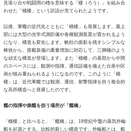
見張り台や戦闘用の櫓を意味する「楼（ろう）」を組み合
わせた「檣楼」という訳語が充てられたようです。
以後、軍艦の近代化とともに「檣楼」も発展します。最上
部には大型の光学式測距儀や各種観測装置が置かれるよう
になり、構造も変化します。帆柱の面影を残すシンプルな
棒状から、搭載装備の重量増加に対応して、三脚檣のよう
な頑丈な構造が登場します。また「檣楼」の基部から中間
のスペースには、観測や指揮、通信設備を備えた台座や区
画が積み重ねられるようになるのです。このように「檣
楼」は、近代軍艦では観測、通信、射撃指揮を担う複合的
な高所構造へと発展したのです。
艦の指揮や操艦を担う場所が「艦橋」
「檣楼」と比べると、「艦橋」は、19世紀中盤の蒸気外輪
船を起源とする、比較的新しい構造です。外輪船とは、船