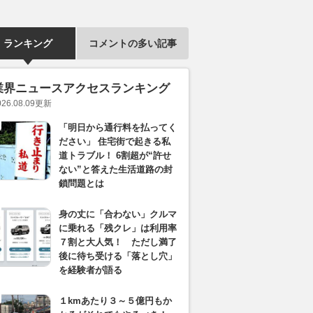
ランキング
コメントの多い記事
業界ニュースアクセスランキング
026.08.09
更新
「明日から通行料を払ってく
ださい」 住宅街で起きる私
道トラブル！ 6割超が“許せ
ない”と答えた生活道路の封
鎖問題とは
身の丈に「合わない」クルマ
に乗れる「残クレ」は利用率
７割と大人気！ ただし満了
後に待ち受ける「落とし穴」
を経験者が語る
１kmあたり３～５億円もか