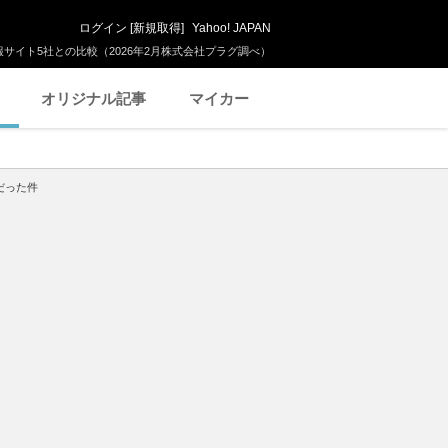
ログイン
[
新規取得
]
Yahoo! JAPAN
サイト5社との比較（2026年2月株式会社プラグ調べ）
オリジナル記事
マイカー
だった件