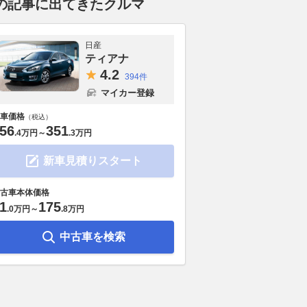
の記事に出てきたクルマ
日産
ティアナ
4.
2
394件
マイカー登録
車価格
（税込）
56
351
.
4万円
～
.
3万円
新車見積りスタート
古車本体価格
1
175
.
0万円
～
.
8万円
中古車を検索