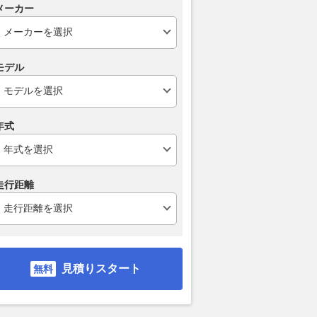
メーカー
モデル
年式
走行距離
見積りスタート