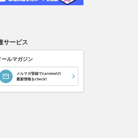
連サービス
メールマガジン
メルマガ登録でcarview!の
最新情報をcheck!