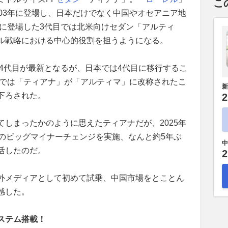
こ
003年に登場し、日本だけでなく中国やオセアニア地
年に登場した3代目では北米向けセダン「アルティ
ル戦略における中心的役割を担うようになる。
の4代目が最新となるが、日本では4代目に移行するこ
国では「ティアナ」が「アルティマ」に改称されたこ
新
下ろされた。
2
しまったかのように思えたティアナだが、2025年
マのビッグマイナーチェンジを実施、なんと約5年ぶ
中
活したのだ。
2
外メディアとして初めて試乗、中国市場をとことん
感した。
ステム搭載！