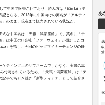
て中国で販売されており、読み方は「tiān lài（テ
あ
記となる。2018年に中国向けの英名が「アルティ
籟」のまま、現在まで販売されている状況だ。
正式な中国名は「天籟・鴻蒙座艙」で、英名に「テ
艙」は中国のIT会社「ファーウェイ」が設計したコ
Space」を指し、今回のビッグマイナーチェンジの肝
申
愛
ーケティング上のサブネームでしかなく、実際の車
のみ付与されているため、「天籟・鴻蒙座艙」は「テ
の記事でも引き続き「新型ティアナ」として紹介さ
※