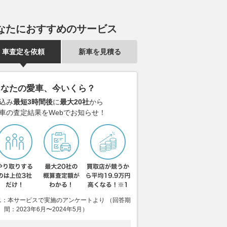
なたにおすすめのサービス
車査定を依頼
新車を見積る
あなたの愛車、今いくら？
込み
最短3時間後
に
最大20社
から
車の査定結果をWebでお知らせ！
1：本サービスで実施のアンケートより （回答期
間：2023年6月〜2024年5月）