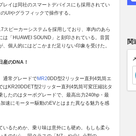
プレイは同社のスマートデバイスにも採用されてい
同様のUIやグラフィックで操作する。
17スピーカーシステムを採用しており、車内のあら
「HUAWEI SOUND」と刻印されている。音質
関
が、個人的にはどこかまだ足りない印象を受けた。
日産のDNA！
、通常グレードで
MR2
0DD型2リッター直列4気筒エ
はKR20DDET型2リッター直列4気筒可変圧縮比タ
したのはターボグレードで、最高出力240hp・最
強い加速にモーター駆動のEVとはまた異なる魅力を感
ているためか、乗り味は意外にも硬め。もしも柔ら
いるのなら、同クラスの「N7」や少し小型の