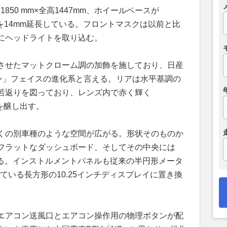
1850 mm×全高1447mm、ホイールベースが
長を14mm延長している。フロントマスクは以前と比
にヘッドライトを取り込む。
させたマットクローム調の加飾を施しており、日産
ン」フェイスの進化系と言える。リアは水平基調の
若返りを図っており、レンズ内で赤く輝く
象を醸し出す。
くの別車種のような空間が広がる。形状そのものか
フラットなダッシュボード、そしてその中央には
する。インストルメントパネルも従来の半円形メータ
ている長方形の10.25インチディスプレイに置き換
エアコン送風口とエアコン操作用の物理ボタンが配