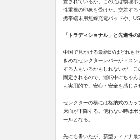
置されているが、この点は物理ボタ
性重視の印象を受けた。交差するセ
携帯端末用無線充電パッドや、USB
「トラディショナル」と先進性の
中国で見かける最新EVはどれも
きめなセレクターレバーがドスン
する人もいるかもしれないが、こ
固定されるので、運転中にちゃん
も実用的で、安心・安全を感じさ
セレクターの横には格納式のカッ
床面が下降する。使わない時はボ
ールとなる。
先にも書いたが、新型ティアナ最大の