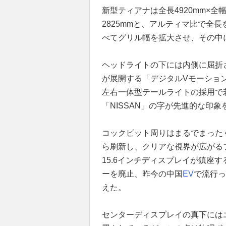
新型ティアナは全長4920mm×全幅
2825mmと、アルティマ比で全
べてグリル幅を拡大させ、その中
ヘッドライトの下には内側に屈折
が展開する「デジタルVモーショ
左右一体型テールライトの採用で
「NISSAN」の字が先進的な印
コックピット周りはまるでまった
ら刷新し、クリアな視界が広がる
15.6インチディスプレイが鎮座
ーを廃止、昨今の中国
EV
で流行っ
えた。
センターディスプレイの真下には