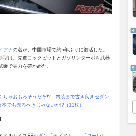
ィアナ
の名が、中国市場で約5年ぶりに復活した。
新型は、先進コックピットとガソリンターボを武器
試乗で実力を確かめた。
くちゃおもろそうだぞ!? 内装まで古き良きセダン
日本でも売るべきじゃないか!?（11枚）
!
ミドルサイズFF
セダン
「ティアナ」。「
ローレル
」