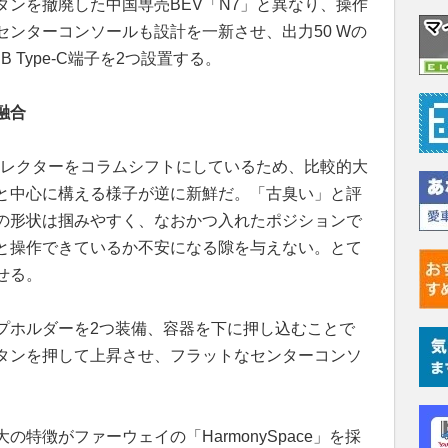
ンを撤廃した中国専売BEV「N7」と異なり、操作
ンターコンソールも設計を一新させ、出力50 Wの
 Type-C端子を2つ設置する。
融合
セレクターをコラムシフトにしているため、比較的大
と中心に構える様子が逆に新鮮だ。「古臭い」と評
の形状は掴みやすく、なおかつ入れたポジションで
と操作できているか不安になる隙を与えない。とて
せる。
プホルダーを2つ装備、容器を下に押し込むことで
タンを押して上昇させ、フラットなセンターコンソ
特徴がファーウェイの「HarmonySpace」を採