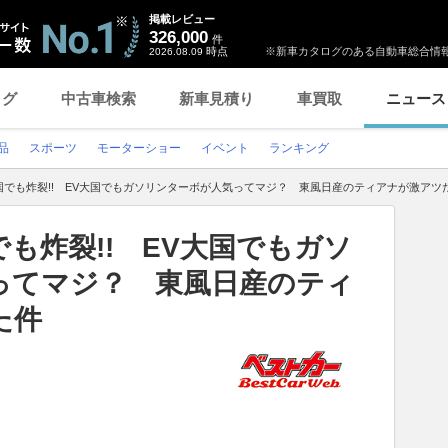
掲載レビュー
326,000
件
時点
※新車カタログのある自動車総合情報
2026.08.09
ログ
中古車検索
新車見積り
車買取
ニュース
品
スポーツ
モーターショー
イベント
ランキング
国でも炸裂!! EV大国でもガソリンターボが人気ってマジ？ 東風日産のティアナが激アツ
も炸裂!! EV大国でもガソ
ってマジ？ 東風日産のティ
た件