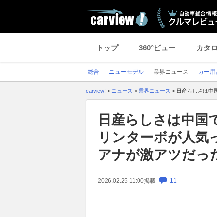
トップ
360°ビュー
カタ
総合
ニューモデル
業界ニュース
カー用
carview!
>
ニュース
>
業界ニュース
>
日産らしさは中
日産らしさは中国で
リンターボが人気
アナが激アツだっ
2026.02.25 11:00
掲載
11