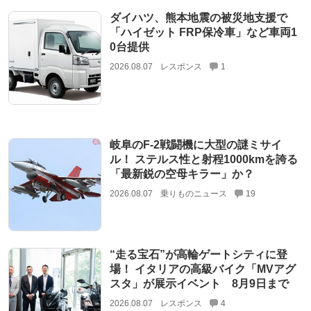
ダイハツ、熊本地震の被災地支援で
「ハイゼット FRP保冷車」など車両1
0台提供
2026.08.07
レスポンス
1
岐阜のF-2戦闘機に大型の謎ミサイ
ル！ ステルス性と射程1000kmを誇る
「最新鋭の空母キラー」か？
2026.08.07
乗りものニュース
19
“走る宝石”が高輪ゲートシティに登
場！ イタリアの高級バイク「MVアグ
スタ」が展示イベント 8月9日まで
2026.08.07
レスポンス
4