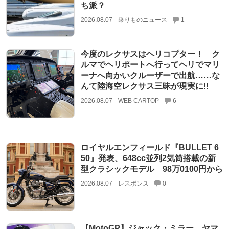
ち派？
2026.08.07
乗りものニュース
1
今度のレクサスはヘリコプター！ ク
ルマでヘリポートへ行ってヘリでマリ
ーナへ向かいクルーザーで出航……な
んて陸海空レクサス三昧が現実に!!
2026.08.07
WEB CARTOP
6
ロイヤルエンフィールド『BULLET 6
50』発表、648cc並列2気筒搭載の新
型クラシックモデル 98万0100円から
2026.08.07
レスポンス
0
【MotoGP】ジャック・ミラー、ヤマ