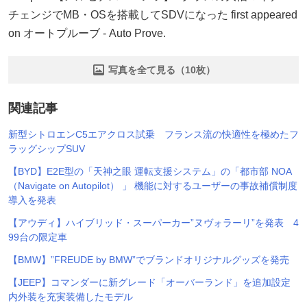
チェンジでMB・OSを搭載してSDVになった first appeared
on オートプルーブ - Auto Prove.
写真を全て見る（10枚）
関連記事
新型シトロエンC5エアクロス試乗 フランス流の快適性を極めたフ
ラッグシップSUV
【BYD】E2E型の「天神之眼 運転支援システム」の「都市部 NOA
（Navigate on Autopilot） 」 機能に対するユーザーの事故補償制度
導入を発表
【アウディ】ハイブリッド・スーパーカー”ヌヴォラーリ”を発表 4
99台の限定車
【BMW】”FREUDE by BMW”でブランドオリジナルグッズを発売
【JEEP】コマンダーに新グレード「オーバーランド」を追加設定
内外装を充実装備したモデル