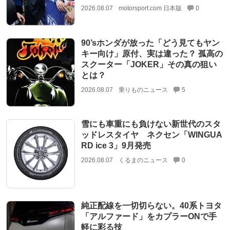
2026.08.07
motorsport.com 日本版
0
90’sホンダが放った「どう見てもヤン
キー向け」原付、実は違った？ 孤高の
スクーター「JOKER」その真の狙い
とは？
2026.08.07
乗りものニュース
5
雪にも車重にも負けない新世代のスタ
ッドレスタイヤ ネクセン「WINGUA
RD ice 3」9月発売
2026.08.07
くるまのニュース
0
純正配線を一切切らない。40系トヨタ
「アルファード」をカプラーONで手
軽に彩る技