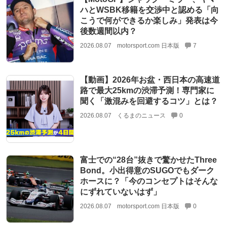
ハとWSBK移籍を交渉中と認める「向
こうで何ができるか楽しみ」発表は今
後数週間以内？
2026.08.07
motorsport.com 日本版
7
【動画】2026年お盆・西日本の高速道
路で最大25kmの渋滞予測！専門家に
聞く「激混みを回避するコツ」とは？
2026.08.07
くるまのニュース
0
富士での“28台”抜きで驚かせたThree
Bond。小出得意のSUGOでもダーク
ホースに？「今のコンセプトはそんな
にずれていないはず」
2026.08.07
motorsport.com 日本版
0