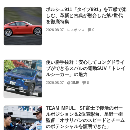
ポルシェ911「タイプ991」を五感で楽
しむ、革新と古典が融合した第7世代
を徹底特集
2026.08.07
レスポンス
0
使い勝手抜群！安心してロングドライ
ブができるスバルの電動SUV「トレイ
ルシーカー」の魅力
2026.08.07
@DIME
0
TEAM IMPUL、SF富士で復活のポー
ルポジション＆2位表彰台。星野一樹
監督「オサリバンのスピードとチーム
のポテンシャルを証明できた」