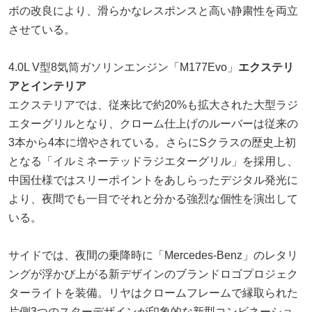
ボの改良により、滑らかなレスポンスと高い静粛性を両立
させている。
4.0L V型8気筒ガソリンエンジン「M177Evo」
エクステリ
アとインテリア
エクステリアでは、従来比で約20%も拡大された大型ラジ
エターグリルとなり、クローム仕上げのルーバーは従来の
3本から4本に増やされている。さらにSクラスの歴史上初
となる「イルミネーテッドラジエターグリル」を採用し、
中国仕様ではスリーポイントをあしらったデジタル発光に
より、夜間でも一目でそれと分かる強烈な個性を演出して
いる。
サイドでは、夜間の乗降時に「Mercedes-Benz」のレタリ
ングが浮かび上がる新デザインのブランドロゴプロジェク
ターライトを装備。リヤはクロームフレームで縁取られた
片側3つのスターデザインが印象的な新型コンビネーショ