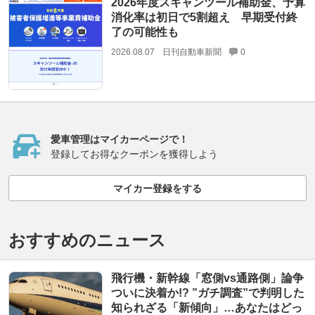
2026年度スキャンツール補助金、予算
消化率は初日で5割超え 早期受付終
了の可能性も
2026.08.07
日刊自動車新聞
0
愛車管理はマイカーページで！
登録してお得なクーポンを獲得しよう
マイカー登録をする
おすすめのニュース
飛行機・新幹線「窓側vs通路側」論争
ついに決着か!? ”ガチ調査”で判明した
知られざる「新傾向」…あなたはどっ