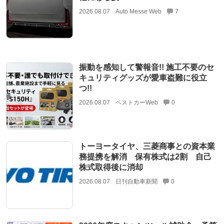
2026.08.07
Auto Messe Web
7
振動を感知して警報音!! 施工不要のセ
キュリティグッズが愛車盗難に役立
つ!!
2026.08.07
ベストカーWeb
0
トーヨータイヤ、三菱商事との資本業
務提携を解消 保有株式は2割 自己
株式取得後に消却
2026.08.07
日刊自動車新聞
0