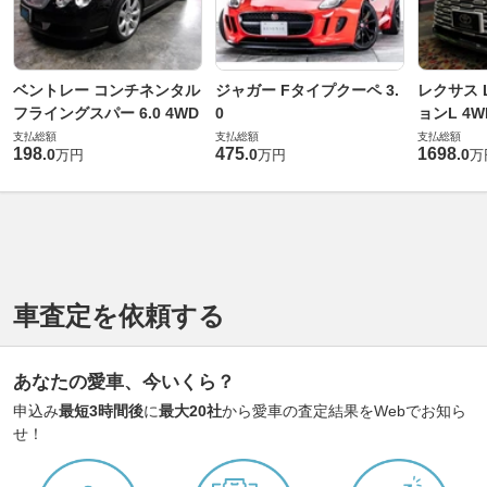
ベントレー コンチネンタル
ジャガー Fタイプクーペ 3.
レクサス L
フライングスパー 6.0 4WD
0
ョンL 4W
支払総額
支払総額
支払総額
198
475
1698
.
0
.
0
.
0
万円
万円
万
車査定を依頼する
あなたの愛車、今いくら？
申込み
最短3時間後
に
最大20社
から愛車の査定結果をWebでお知ら
せ！