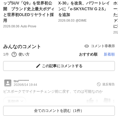
ップSUV「Q9」を世界初公
X-30」を改良、パワートレイ
ホ
開 ブランド史上最大ボディ
ンに「e-SKYACTIV G 2.5」
ー
と世界初OLEDリヤライト採
を追加
た
用
ァ
2026.08.03
@DIME
に
2026.08.06
Auto Prove
20
みんなのコメント
コメント非表示
1件
使い方
おすすめ順
新着順
この記事にコメントする
tsu********
違反報告
2026/6/14 19:44
ビスポークでマイナーチェンジ前に戻す、てのは可能なのか
0
1
返信0件
全てのコメントを読む（1件）