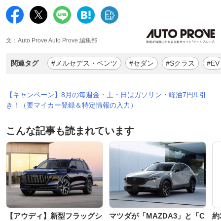
文：Auto Prove Auto Prove 編集部
関連タグ
#メルセデス・ベンツ
#セダン
#Sクラス
#EV
【キャンペーン】8月の毎週金・土・日はガソリン・軽油7円/L引
き！（要マイカー登録＆特定情報の入力）
こんな記事も読まれています
【アウディ】新型フラッグシ
マツダが「MAZDA3」と「C
約