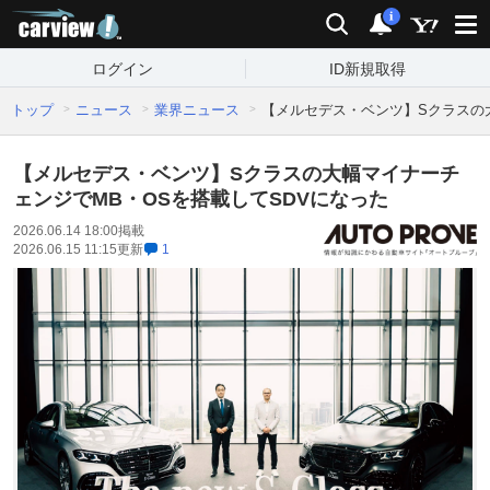
carview!
検索
通知
i
ログイン
ID新規取得
トップ
ニュース
業界ニュース
【メルセデス・ベンツ】Sクラスの
【メルセデス・ベンツ】Sクラスの大幅マイナーチ
ェンジでMB・OSを搭載してSDVになった
2026.06.14 18:00
掲載
2026.06.15 11:15
更新
1