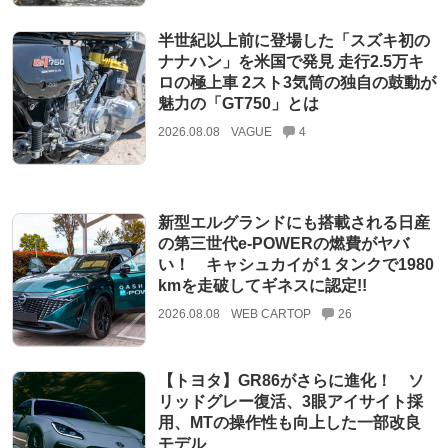
半世紀以上前に登場した「スズキ初の
ナナハン」を米国で発見 走行2.5万キ
ロの極上車 2スト3気筒の独自の鼓動が
魅力の「GT750」とは
2026.08.08
VAGUE
4
新型エルグランドにも搭載される日産
の第三世代e-POWERの燃費がヤバ
い！ キャシュカイが１タンクで1980
kmを走破してギネスに認定!!
2026.08.08
WEB CARTOP
26
【トヨタ】GR86がさらに進化！ ソ
リッドグレー復活、3眼アイサイト採
用、MTの操作性も向上した一部改良
モデル