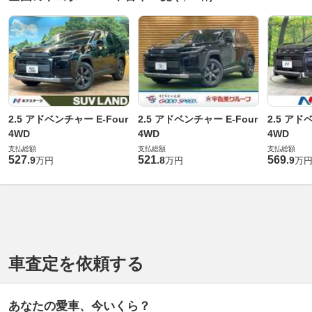
2.5 アドベンチャー E-Four
2.5 アドベンチャー E-Four
2.5 アド
4WD
4WD
4WD
支払総額
支払総額
支払総額
527
521
569
.
9
.
8
.
9
万円
万円
万
車査定を依頼する
あなたの愛車、今いくら？