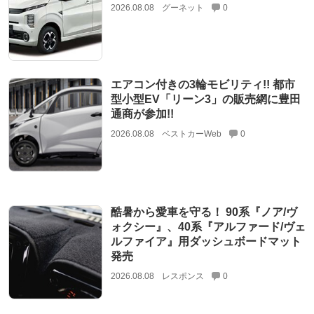
2026.08.08
グーネット
0
エアコン付きの3輪モビリティ!! 都市
型小型EV「リーン3」の販売網に豊田
通商が参加!!
2026.08.08
ベストカーWeb
0
酷暑から愛車を守る！ 90系『ノア/ヴ
ォクシー』、40系『アルファード/ヴェ
ルファイア』用ダッシュボードマット
発売
2026.08.08
レスポンス
0