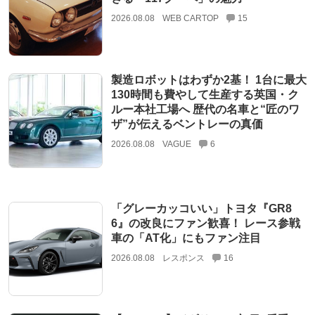
2026.08.08
WEB CARTOP
15
製造ロボットはわずか2基！ 1台に最大
130時間も費やして生産する英国・ク
ルー本社工場へ 歴代の名車と“匠のワ
ザ”が伝えるベントレーの真価
2026.08.08
VAGUE
6
「グレーカッコいい」トヨタ『GR8
6』の改良にファン歓喜！ レース参戦
車の「AT化」にもファン注目
2026.08.08
レスポンス
16