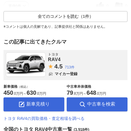
0
0
返信0件
全てのコメントを読む（1件）
※コメントは個人の見解であり、記事提供社と関係はありません。
この記事に出てきたクルマ
トヨタ
RAV4
4.
5
713件
マイカー登録
新車価格
中古車本体価格
（税込）
450
630
79
648
.
0万円
～
.
0万円
.
8万円
～
.
0万円
新車見積り
中古車を検索
トヨタ RAV4の買取価格・査定相場を調べる
全国のトヨタ RAV4中古車一覧
(3,918件)