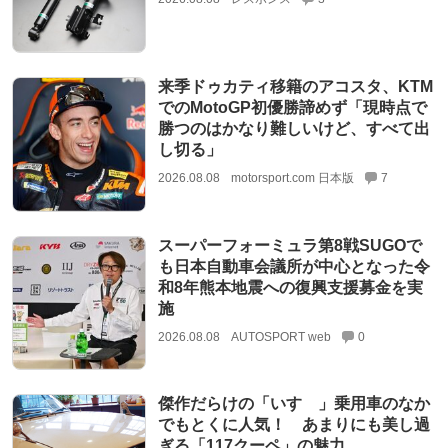
来季ドゥカティ移籍のアコスタ、KTM
でのMotoGP初優勝諦めず「現時点で
勝つのはかなり難しいけど、すべて出
し切る」
2026.08.08
motorsport.com 日本版
7
スーパーフォーミュラ第8戦SUGOで
も日本自動車会議所が中心となった令
和8年熊本地震への復興支援募金を実
施
2026.08.08
AUTOSPORT web
0
傑作だらけの「いすゞ」乗用車のなか
でもとくに人気！ あまりにも美し過
ぎる「117クーペ」の魅力