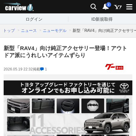
carview!
検索
通知
i
ログイン
ID新規取得
トップ
ニュース
ニューモデル
新型「RAV4」向け純正アクセサ
新型「RAV4」向け純正アクセサリー登場！アウト
ドア派にうれしいアイテムずらり
2026.05.19 22:32
掲載
1