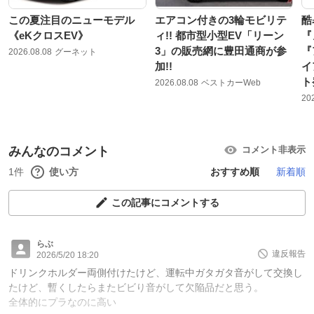
この夏注目のニューモデル
エアコン付きの3輪モビリテ
酷
《eKクロスEV》
ィ!! 都市型小型EV「リーン
『
3」の販売網に豊田通商が参
『
2026.08.08
グーネット
加!!
イ
ト
2026.08.08
ベストカーWeb
20
みんなのコメント
コメント非表示
1件
使い方
おすすめ順
新着順
この記事にコメントする
らぶ
違反報告
2026/5/20 18:20
ドリンクホルダー両側付けたけど、運転中ガタガタ音がして交換し
たけど、暫くしたらまたビビり音がして欠陥品だと思う。
全体的にプラなのに高い