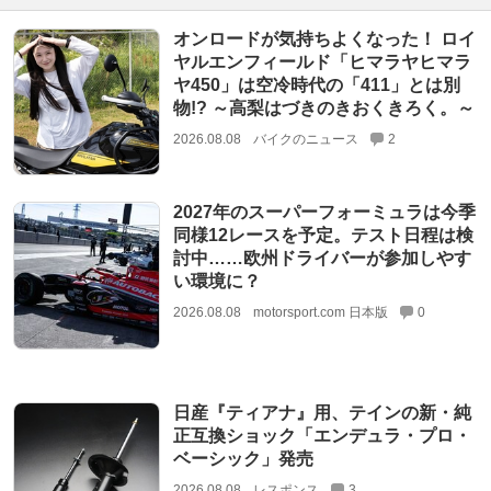
オンロードが気持ちよくなった！ ロイ
ヤルエンフィールド「ヒマラヤヒマラ
ヤ450」は空冷時代の「411」とは別
物!? ～高梨はづきのきおくきろく。～
2026.08.08
バイクのニュース
2
2027年のスーパーフォーミュラは今季
同様12レースを予定。テスト日程は検
討中……欧州ドライバーが参加しやす
い環境に？
2026.08.08
motorsport.com 日本版
0
日産『ティアナ』用、テインの新・純
正互換ショック「エンデュラ・プロ・
ベーシック」発売
2026.08.08
レスポンス
3