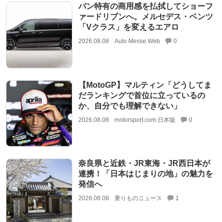
バン特有の商用感を払拭してショーフ
ァードリブンへ。メルセデス・ベンツ
「Vクラス」を変えるエアロ
2026.08.08
Auto Messe Web
0
【MotoGP】マルティン「どうしてま
だランキングで首位に立っているの
か、自分でも理解できない」
2026.08.08
motorsport.com 日本版
0
奈良県と近鉄・JR東海・JR西日本が
連携！「日本はじまりの地」の魅力を
発信へ
2026.08.08
乗りものニュース
1