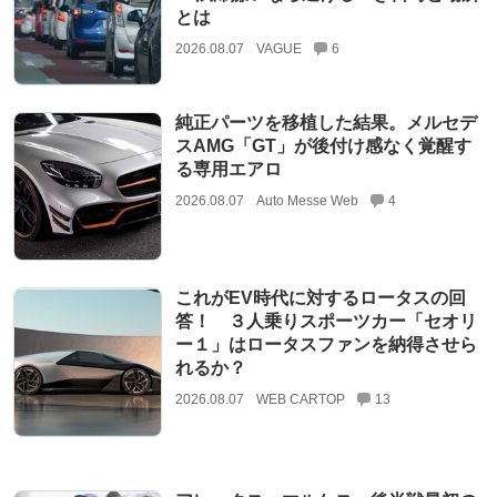
とは
2026.08.07
VAGUE
6
純正パーツを移植した結果。メルセデ
スAMG「GT」が後付け感なく覚醒す
る専用エアロ
2026.08.07
Auto Messe Web
4
これがEV時代に対するロータスの回
答！ ３人乗りスポーツカー「セオリ
ー１」はロータスファンを納得させら
れるか？
2026.08.07
WEB CARTOP
13