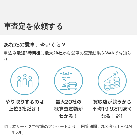
車査定を依頼する
あなたの愛車、今いくら？
申込み
最短3時間後
に
最大20社
から愛車の査定結果をWebでお知ら
せ！
※1：本サービスで実施のアンケートより （回答期間：2023年6月〜2024
年5月）