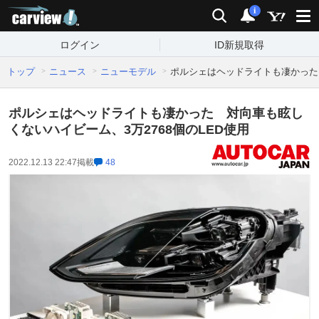
carview!
検索
通知
i
ログイン
ID新規取得
トップ
ニュース
ニューモデル
ポルシェはヘッドライトも凄かった 
ポルシェはヘッドライトも凄かった 対向車も眩し
くないハイビーム、3万2768個のLED使用
2022.12.13 22:47
掲載
48