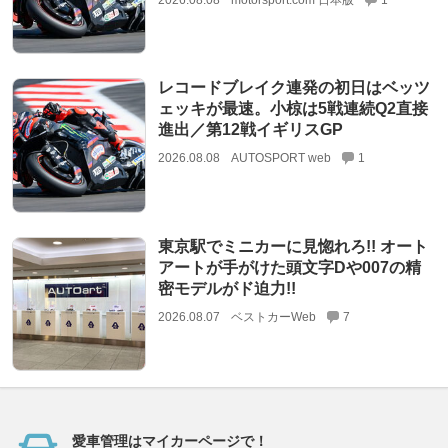
レコードブレイク連発の初日はベッツ
ェッキが最速。小椋は5戦連続Q2直接
進出／第12戦イギリスGP
2026.08.08
AUTOSPORT web
1
東京駅でミニカーに見惚れろ!! オート
アートが手がけた頭文字Dや007の精
密モデルがド迫力!!
2026.08.07
ベストカーWeb
7
愛車管理はマイカーページで！