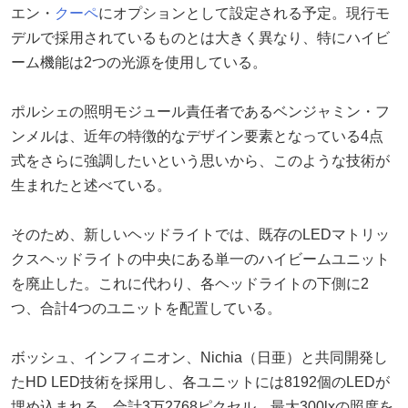
エン・
クーペ
にオプションとして設定される予定。現行モ
デルで採用されているものとは大きく異なり、特にハイビ
ーム機能は2つの光源を使用している。
ポルシェの照明モジュール責任者であるベンジャミン・フ
ンメルは、近年の特徴的なデザイン要素となっている4点
式をさらに強調したいという思いから、このような技術が
生まれたと述べている。
そのため、新しいヘッドライトでは、既存のLEDマトリッ
クスヘッドライトの中央にある単一のハイビームユニット
を廃止した。これに代わり、各ヘッドライトの下側に2
つ、合計4つのユニットを配置している。
ボッシュ、インフィニオン、Nichia（日亜）と共同開発し
たHD LED技術を採用し、各ユニットには8192個のLEDが
埋め込まれる。合計3万2768ピクセル、最大300lxの照度を