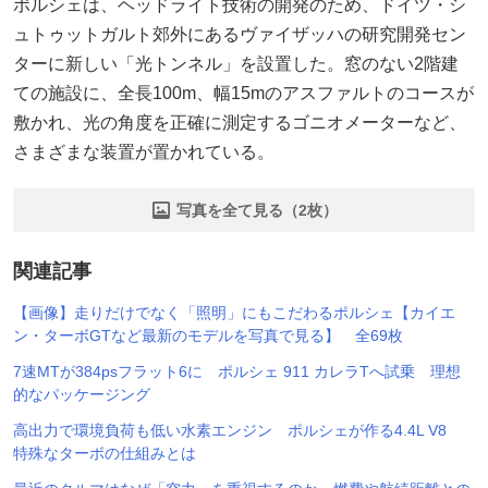
ポルシェは、ヘッドライト技術の開発のため、ドイツ・シ
ュトゥットガルト郊外にあるヴァイザッハの研究開発セン
ターに新しい「光トンネル」を設置した。窓のない2階建
ての施設に、全長100m、幅15mのアスファルトのコースが
敷かれ、光の角度を正確に測定するゴニオメーターなど、
さまざまな装置が置かれている。
写真を全て見る（2枚）
関連記事
【画像】走りだけでなく「照明」にもこだわるポルシェ【カイエ
ン・ターボGTなど最新のモデルを写真で見る】 全69枚
7速MTが384psフラット6に ポルシェ 911 カレラTへ試乗 理想
的なパッケージング
高出力で環境負荷も低い水素エンジン ポルシェが作る4.4L V8
特殊なターボの仕組みとは