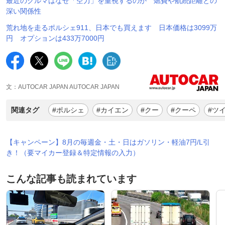
最近のクルマはなぜ「空力」を重視するのか 燃費や航続距離との
深い関係性
荒れ地を走るポルシェ911、日本でも買えます 日本価格は3099万
円 オプションは433万7000円
文：AUTOCAR JAPAN AUTOCAR JAPAN
関連タグ
#ポルシェ
#カイエン
#クー
#クーペ
#ツ
【キャンペーン】8月の毎週金・土・日はガソリン・軽油7円/L引
き！（要マイカー登録＆特定情報の入力）
こんな記事も読まれています