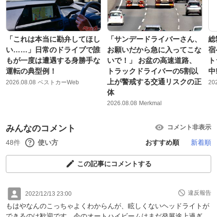
「これは本当に勘弁してほし
「サンデードライバーさん、
総
い……」日常のドライブで誰
お願いだから急に入ってこな
宿
もが一度は遭遇する身勝手な
いで！」 お盆の高速道路、
ト
運転の典型例！
トラックドライバーの5割以
中!
上が警戒する交通リスクの正
2026.08.08
ベストカーWeb
20
体
2026.08.08
Merkmal
みんなのコメント
コメント非表示
48件
使い方
おすすめ順
新着順
この記事にコメントする
違反報告
2022/12/13 23:00
もはやなんのこっちゃよくわからんが、眩しくないヘッドライトが
できるのは歓迎です。今のオートハイビームはまだ発展途上過ぎ