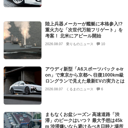
陸上兵器メーカーが艦艇に本格参入!?
重火力な「次世代万能フリゲート」を
考案！ 北米にアピール開始
2026.08.07
乗りものニュース
10
アウディ新型「A6スポーツバック e-tr
on」で東京から京都へ 往復1000km級
ロングランで見えた最新EVの実力とは
2026.08.07
くるまのニュース
6
まもなくお盆シーズン 高速道路「渋
滞」のピークはいつ？ 最大予想は45k
m 渋滞嫌いなら避けるべき日時と場所