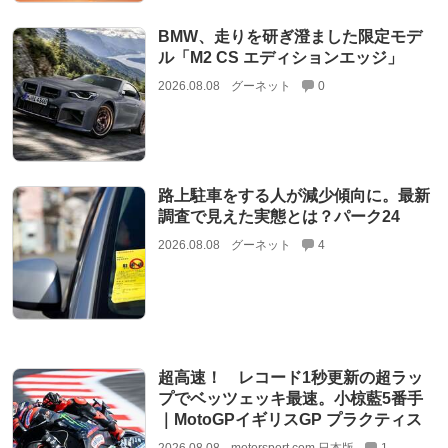
BMW、走りを研ぎ澄ました限定モデ
ル「M2 CS エディションエッジ」
2026.08.08
グーネット
0
路上駐車をする人が減少傾向に。最新
調査で見えた実態とは？パーク24
2026.08.08
グーネット
4
超高速！ レコード1秒更新の超ラッ
プでベッツェッキ最速。小椋藍5番手
｜MotoGPイギリスGP プラクティス
2026.08.08
motorsport.com 日本版
1