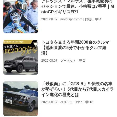
アレックス・マルケス、後半戦最初の
セッションで最速。小椋藍は7番手｜M
otoGPイギリスFP1
2026.08.07
motorsport.com 日本版
4
トヨタを支える年間2000台のクルマ
【池田直渡の5分でわかるクルマ経
済】
2026.08.07
グーネット
2
「鉄仮面」に「GTS-R」!! 伝説の名車
が勢ぞろい！ 5代目から7代目スカイラ
イン進化の歴史とは
2026.08.07
ベストカーWeb
18