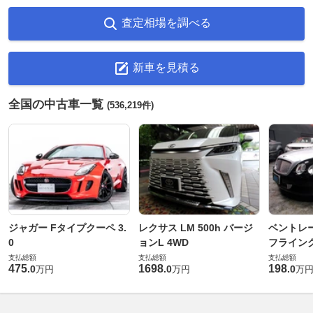
査定相場を調べる
新車を見積る
全国の中古車一覧
(536,219件)
ジャガー Fタイプクーペ 3.
レクサス LM 500h バージ
ベントレ
0
ョンL 4WD
フライングス
支払総額
支払総額
支払総額
475
1698
198
.
0
.
0
.
0
万円
万円
万