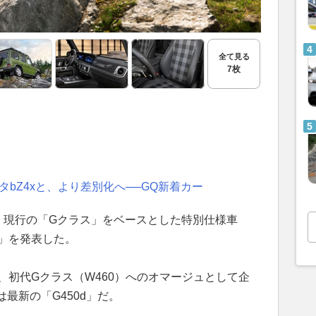
全て見る
7枚
bZ4xと、より差別化へ──GQ新着カー
、現行の「Gクラス」をベースとした特別仕様車
80s」を発表した。
980sは、初代Gクラス（W460）へのオマージュとして企
最新の「G450d」だ。