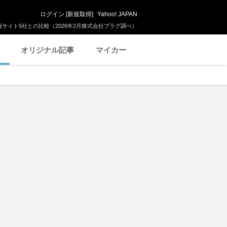
ログイン
[
新規取得
]
Yahoo! JAPAN
サイト5社との比較（2026年2月株式会社プラグ調べ）
オリジナル記事
マイカー