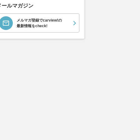
」1日16万台が走る
物”のマシンを投入するウイリ
大ディスプレ
メールマガジン
作り直せない橋」老朽
アムズ。しかしアルボンは期待
ット全面刷新
きた 鉄骨1700本 現
せず「問題解決は無理だろう
2026.08.07
レス
メルマガ登録でcarview!の
で巨大ジャングルジム
ね」
最新情報をcheck!
乗りものニュース
2026.08.07
motorsport.com 日本版