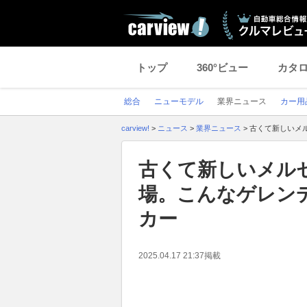
トップ
360°ビュー
カタ
総合
ニューモデル
業界ニュース
カー用
carview!
>
ニュース
>
業界ニュース
>
古くて新しいメ
古くて新しいメル
場。こんなゲレンデ
カー
2025.04.17 21:37
掲載