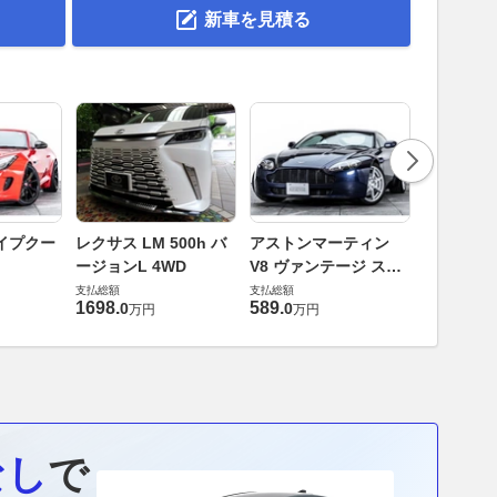
新車を見積る
ロータス 
イプクー
レクサス LM 500h バ
アストンマーティン
エヴォー
ージョンL 4WD
V8 ヴァンテージ スポ
支払総額
ーツシフト
支払総額
支払総額
448
.
0
万円
1698
.
589
.
0
0
万円
万円
なし
で