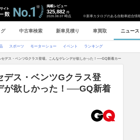
掲載レビュー
325,882
件
時点
※新車カタログのある自動車総合情報
2026.08.07
ログ
中古車検索
新車見積り
車買取
ニュース
品
スポーツ
モーターショー
イベント
ランキング
ルセデス・ベンツGクラス登場。こんなゲレンデが欲しかった！──GQ新着カー
セデス・ベンツGクラス登
が欲しかった！──GQ新着