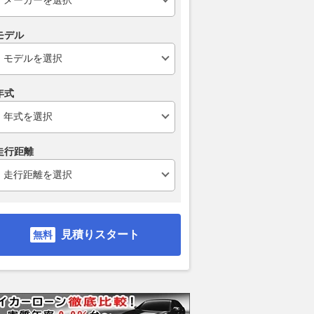
モデル
年式
リムジン ア
ビターボ リムジン
ビターボ リムジン
ビター
走行距離
4WD
支払総額
支払総額
支払総額
349
.
応相談
398
.
0
0
万円
円
見積りスタート