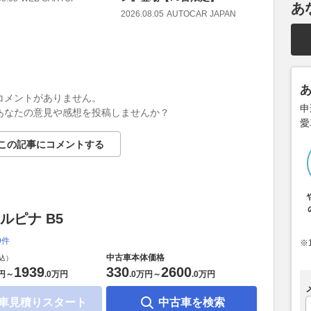
あ
2026.08.05
AUTOCAR JAPAN
コメントがありません。
申
あなたの意見や感想を投稿しませんか？
愛
この記事にコメントする
ルピナ B5
9件
※
中古車本体価格
込）
1939
330
2600
円
～
.
0万円
.
0万円
～
.
0万円
車見積りスタート
中古車を検索