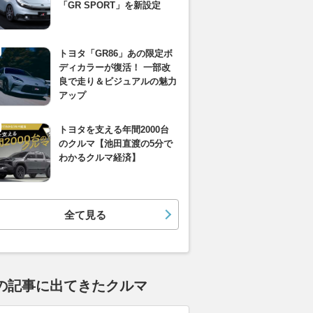
「GR SPORT」を新設定
トヨタ「GR86」あの限定ボ
ディカラーが復活！ 一部改
良で走り＆ビジュアルの魅力
アップ
トヨタを支える年間2000台
のクルマ【池田直渡の5分で
わかるクルマ経済】
全て見る
の記事に出てきたクルマ