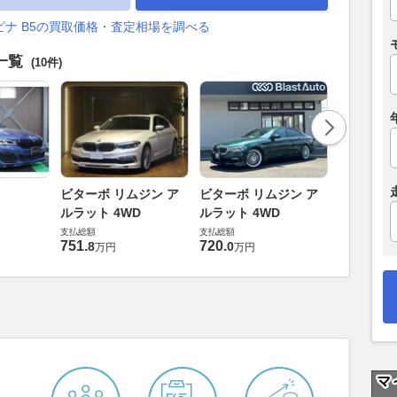
ピナ B5の買取価格・査定相場を調べる
車一覧
(10件)
ビターボ 
ビターボ リムジン ア
ビターボ リムジン ア
ルラット 
ルラット 4WD
ルラット 4WD
支払総額
支払総額
支払総額
1185
.
0
万
751
.
720
.
8
0
万円
万円