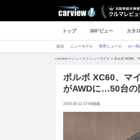
トップ
360°ビュー
カタ
総合
ニューモデル
業界ニュース
カー用
carview!
>
ニュース
>
ニューモデル
>
ボルボ XC60
ボルボ XC60、
がAWDに…50台
2026.06.11 07:08
掲載