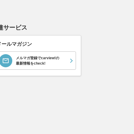
連サービス
メールマガジン
メルマガ登録でcarview!の
最新情報をcheck!