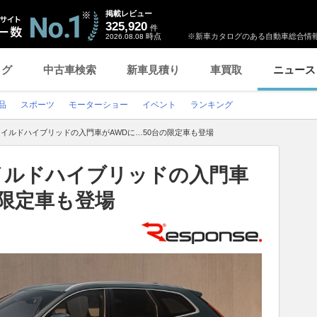
掲載レビュー
325,920
件
時点
※新車カタログのある自動車総合情報
2026.08.08
ログ
中古車検索
新車見積り
車買取
ニュース
品
スポーツ
モーターショー
イベント
ランキング
、マイルドハイブリッドの入門車がAWDに…50台の限定車も登場
マイルドハイブリッドの入門車
の限定車も登場