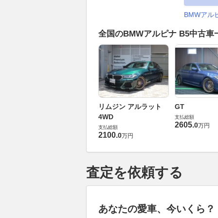
BMWアル
全国のBMWアルピナ B5中古
リムジン アルラット
GT
4WD
支払総額
2605
.
0
万円
支払総額
2100
.
0
万円
査定を依頼する
あなたの愛車、今いくら？