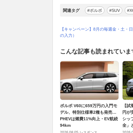
関連タグ
#ボルボ
#SUV
#X
【キャンペーン】8月の毎週金・土・日
の入力）
こんな記事も読まれていま
ボルボ V60に659万円の入門モ
【試乗
デル、特別仕様車2種も発売…
円が
PHEVは燃費11%向上・EV航続
シッ
94km
全」
2026.08.05
レスポンス
2026.