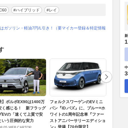
C60
#ハイブリッド
#レイ
はガソリン・軽油7円/L引き！（要マイカー登録＆特定情報
新
1
す
中
3
】ボルボEX90は1400万
フォルクスワーゲンのEVミニ
VW「Prem
安く感じる！ 新フラッグ
バン『ID.バズ』に、ブルー×ホ
Editio
プEVの「速くて上質で安
ワイトの1周年記念車『ファー
に限定車…
という圧倒的な実力
ストアニバーサリーエディショ
2026.08.05
ン』登場【70台限定】
08.05
WEB CARTOP