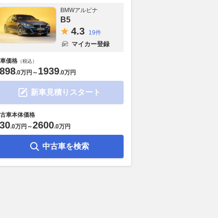
BMWアルピナ
B5
4.
3
19件
マイカー登録
車価格
（税込）
898
1939
.
0万円
～
.
0万円
新車見積りスタート
古車本体価格
30
2600
.
0万円
～
.
0万円
中古車を検索
ium Sound
アウディ『A2』がEVで復活
今度のレクサ
n」、T-Crossやゴルフ
へ！…“早すぎた名車”は電動化
ー！ クルマ
432万4000円から
時代に成功できるか？
ってヘリでマ
ルーザーで出
レスポンス
2026.08.05
レスポンス
空レクサス三昧