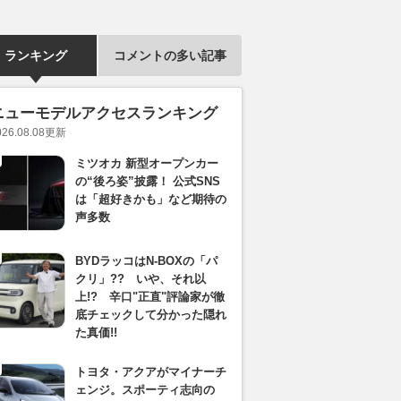
ランキング
コメントの多い記事
ニューモデルアクセスランキング
026.08.08
更新
ミツオカ 新型オープンカー
の“後ろ姿”披露！ 公式SNS
は「超好きかも」など期待の
声多数
BYDラッコはN-BOXの「パ
クリ」?? いや、それ以
上!? 辛口"正直"評論家が徹
底チェックして分かった隠れ
た真価!!
トヨタ・アクアがマイナーチ
ェンジ。スポーティ志向の