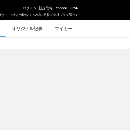
ログイン
[
新規取得
]
Yahoo! JAPAN
サイト5社との比較（2026年2月株式会社プラグ調べ）
オリジナル記事
マイカー