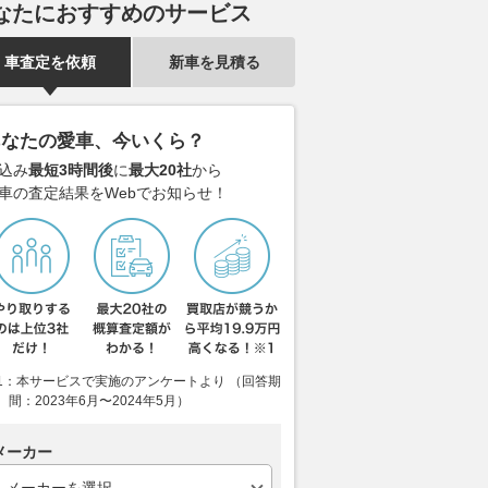
なたにおすすめのサービス
2026.08.07
WEB
車査定を依頼
新車を見積る
あなたの愛車、今いくら？
込み
最短3時間後
に
最大20社
から
車の査定結果をWebでお知らせ！
1：本サービスで実施のアンケートより （回答期
間：2023年6月〜2024年5月）
メーカー