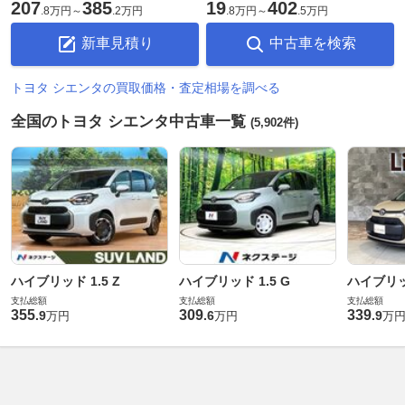
207
385
19
402
.
8万円
～
.
2万円
.
8万円
～
.
5万円
新車見積り
中古車を検索
トヨタ シエンタの買取価格・査定相場を調べる
全国のトヨタ シエンタ中古車一覧
(5,902件)
ハイブリッド 1.5 Z
ハイブリッド 1.5 G
ハイブリッド
支払総額
支払総額
支払総額
355
309
339
.
9
.
6
.
9
万円
万円
万