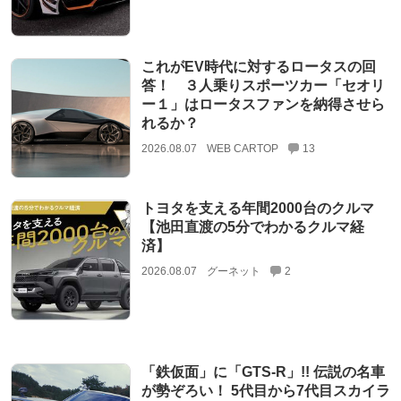
これがEV時代に対するロータスの回
答！ ３人乗りスポーツカー「セオリ
ー１」はロータスファンを納得させら
れるか？
2026.08.07
WEB CARTOP
13
トヨタを支える年間2000台のクルマ
【池田直渡の5分でわかるクルマ経
済】
2026.08.07
グーネット
2
「鉄仮面」に「GTS-R」!! 伝説の名車
が勢ぞろい！ 5代目から7代目スカイラ