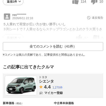
114
10
返信1件
res********
違反報告
2026/6/11 22:16
５人乗れて荷室が広い方が使い勝手いいし
３列シートで７人乗せるならステップワゴンとか上のクラス買うさ
82
8
返信1件
全てのコメントを読む（41件）
※コメントは個人の見解であり、記事提供社と関係はありません。
この記事に出てきたクルマ
トヨタ
シエンタ
4.
4
1,270件
マイカー登録
新車価格
中古車本体価格
（税込）