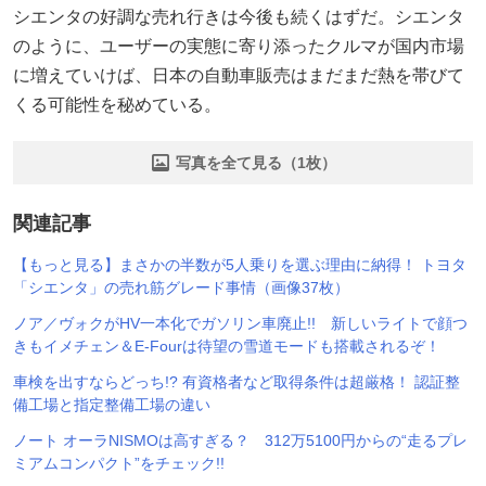
シエンタの好調な売れ行きは今後も続くはずだ。シエンタ
のように、ユーザーの実態に寄り添ったクルマが国内市場
に増えていけば、日本の自動車販売はまだまだ熱を帯びて
くる可能性を秘めている。
写真を全て見る（1枚）
関連記事
【もっと見る】まさかの半数が5人乗りを選ぶ理由に納得！ トヨタ
「シエンタ」の売れ筋グレード事情（画像37枚）
ノア／ヴォクがHV一本化でガソリン車廃止!! 新しいライトで顔つ
きもイメチェン＆E-Fourは待望の雪道モードも搭載されるぞ！
車検を出すならどっち!? 有資格者など取得条件は超厳格！ 認証整
備工場と指定整備工場の違い
ノート オーラNISMOは高すぎる？ 312万5100円からの“走るプレ
ミアムコンパクト”をチェック!!