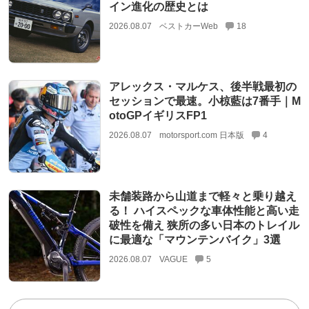
イン進化の歴史とは
2026.08.07
ベストカーWeb
18
アレックス・マルケス、後半戦最初の
セッションで最速。小椋藍は7番手｜M
otoGPイギリスFP1
2026.08.07
motorsport.com 日本版
4
未舗装路から山道まで軽々と乗り越え
る！ ハイスペックな車体性能と高い走
破性を備え 狭所の多い日本のトレイル
に最適な「マウンテンバイク」3選
2026.08.07
VAGUE
5