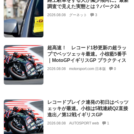
路上駐車をする人が減少傾向に。最新
調査で見えた実態とは？パーク24
2026.08.08
グーネット
3
超高速！ レコード1秒更新の超ラッ
プでベッツェッキ最速。小椋藍5番手
｜MotoGPイギリスGP プラクティス
2026.08.08
motorsport.com 日本版
0
レコードブレイク連発の初日はベッツ
ェッキが最速。小椋は5戦連続Q2直接
進出／第12戦イギリスGP
2026.08.08
AUTOSPORT web
1