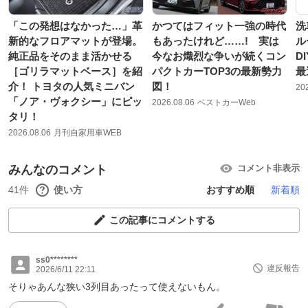
「この発想はなかった…」革
かつてはフィット一強の時代
洗
新的なフロアマットが登場。
もあったけれど……! 実は
ル
純正品をそのまま活かせる
今なお熾烈な争いが続くコン
D
［ゴリラマットベース］を紹
パクトカーTOP3の最新勢力
最
介！ トヨタの人気ミニバン
図！
20
「ノア・ヴォクシー」にピッ
2026.08.06
ベストカーWeb
タリ！
2026.08.06
月刊自家用車WEB
みんなのコメント
コメント非表示
41件
使い方
おすすめ順
新着順
この記事にコメントする
ss0********
違反報告
2026/6/11 22:11
そりゃあんな狭い3列目あったって使えないもん。