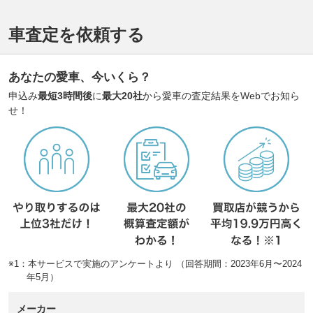
車査定を依頼する
あなたの愛車、今いくら？
申込み
最短3時間後
に
最大20社
から愛車の査定結果をWebでお知ら
せ！
※1：本サービスで実施のアンケートより （回答期間：2023年6月〜2024
年5月）
メーカー