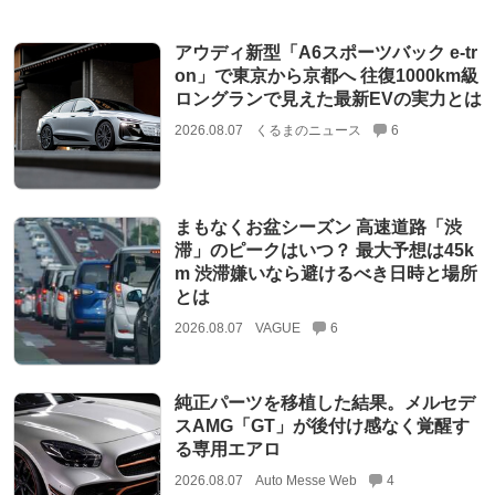
アウディ新型「A6スポーツバック e-tr
on」で東京から京都へ 往復1000km級
ロングランで見えた最新EVの実力とは
2026.08.07
くるまのニュース
6
まもなくお盆シーズン 高速道路「渋
滞」のピークはいつ？ 最大予想は45k
m 渋滞嫌いなら避けるべき日時と場所
とは
2026.08.07
VAGUE
6
純正パーツを移植した結果。メルセデ
スAMG「GT」が後付け感なく覚醒す
る専用エアロ
2026.08.07
Auto Messe Web
4