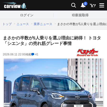
carview!
検索
通知
i
ログイン
ID新規取得
トップ
ニュース
業界ニュース
まさかの半数が5人乗りを選ぶ理由
まさかの半数が5人乗りを選ぶ理由に納得！ トヨタ
「シエンタ」の売れ筋グレード事情
2026.06.11 22:00
掲載
41