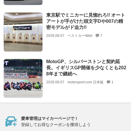
東京駅でミニカーに見惚れろ!! オート
アートが手がけた頭文字Dや007の精
密モデルがド迫力!!
2026.08.07
ベストカーWeb
7
MotoGP、シルバーストンと契約延
長。イギリスGP開催を少なくとも202
8年まで継続へ
2026.08.07
motorsport.com 日本版
1
愛車管理はマイカーページで！
登録してお得なクーポンを獲得しよう