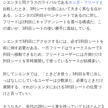
シエンタと同クラスのライバルである
ホンダ
・
フリード
と
比較したとき、3列シート仕様において大きく異なる点が
ある。シエンタの2列目がベンチシートであるのに対し、
フリードは2列目にキャプテンシートを選べる構成だ。こ
の違いが、3列目シートの使い勝手に直結している。
シエンタで3列目にアクセスするには、必ず2列目シートを
前に倒す必要がある。一方フリードはウォークスルーで3
列目へ移動できるため、フリードユーザーには片側だけ3
列目シートを常時展開して使っているケースが結構多い。
対してシエンタでは、「ときどき使う」3列目を常に出し
っぱなしにしているユーザーは少数派だ。必要なときだけ
展開する、それがシエンタにおける3列目シートの位置づ
けと言っていい。
そうなると、先代の3列シート車を持っていてもほとんど3