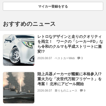
マイカー登録をする
おすすめのニュース
レトロなデザインと走りのクオリティ
を両立！ ワークの「シーカーFD」な
ら令和のクルマも平成ストリートに激
変!?
2026.08.07
ベストカーWeb
3
陸上兵器メーカーが艦艇に本格参入!?
重火力な「次世代万能フリゲート」を
考案！ 北米にアピール開始
2026.08.07
乗りものニュース
9