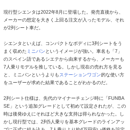
現行型シエンタは2022年8月に登場した。発売直後から、
メーカーの想定を大きく上回る注文が入ったモデル、それ
が2列シート車だ。
シエンタといえば、コンパクトなボディに3列シートをう
まく収めた
ミニバン
というイメージが強い。車名も「7」
のスペイン語であるシエテから由来するから、メーカーも
7人乗りモデルを推している。しかし現在の売れ方を見る
と、ミニバンというよりも
ステーションワゴン
的な使い方
をユーザーが求めた結果であることがわかるのだ。
2列シート仕様は、先代のマイナーチェンジ時に「FUNBA
SE」という追加グレードとして初めて設定されたが、この
時は後発ゆえにそれほど大きな支持は得られなかった。し
かし現行型では、2列5人乗りを基本グレードのラインアッ
プに正式に組み込み、7人乗りより約4万円安い価格を設定