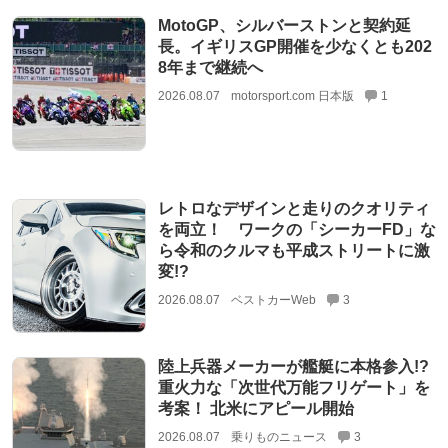
MotoGP、シルバーストンと契約延
長。イギリスGP開催を少なくとも202
8年まで継続へ
2026.08.07
motorsport.com 日本版
1
レトロなデザインと走りのクオリティ
を両立！ ワークの「シーカーFD」な
ら令和のクルマも平成ストリートに激
変!?
2026.08.07
ベストカーWeb
3
陸上兵器メーカーが艦艇に本格参入!?
重火力な「次世代万能フリゲート」を
考案！ 北米にアピール開始
2026.08.07
乗りものニュース
3