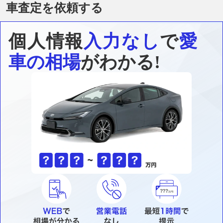
車査定を依頼する
個人情報
入力なし
で
愛
車の相場
がわかる!