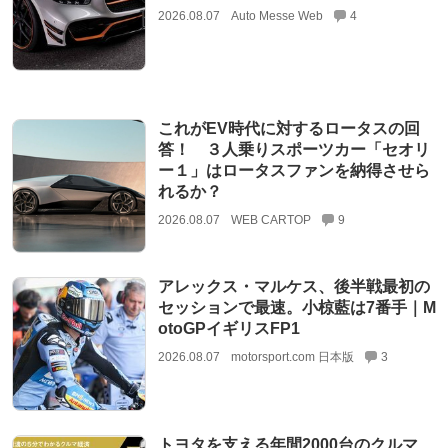
2026.08.07
Auto Messe Web
4
これがEV時代に対するロータスの回
答！ ３人乗りスポーツカー「セオリ
ー１」はロータスファンを納得させら
れるか？
2026.08.07
WEB CARTOP
9
アレックス・マルケス、後半戦最初の
セッションで最速。小椋藍は7番手｜M
otoGPイギリスFP1
2026.08.07
motorsport.com 日本版
3
トヨタを支える年間2000台のクルマ