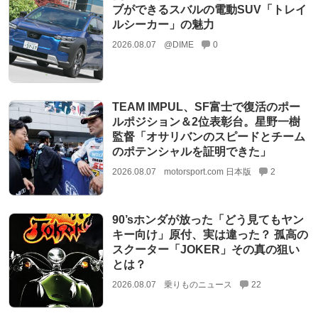
ブができるスバルの電動SUV「トレイ
ルシーカー」の魅力
2026.08.07
@DIME
0
TEAM IMPUL、SF富士で復活のポー
ルポジション＆2位表彰台。星野一樹
監督「オサリバンのスピードとチーム
のポテンシャルを証明できた」
2026.08.07
motorsport.com 日本版
2
90’sホンダが放った「どう見てもヤン
キー向け」原付、実は違った？ 孤高の
スクーター「JOKER」その真の狙い
とは？
2026.08.07
乗りものニュース
22