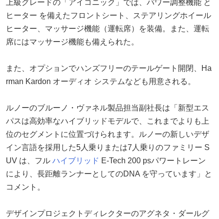
上級グレードの「アイコニック」では、パワー調整機能 と
ヒーター を備えたフロントシート、ステアリングホイール
ヒーター、マッサージ機能（運転席）を装備。また、運転
席にはマッサージ機能も備えられた。
また、オプションでハンズフリーのテールゲート開閉、Ha
rman Kardon オーディオ システムなども用意される。
ルノーのブルーノ・ヴァネル製品担当副社長は「新型エス
パスは高効率なハイブリッドモデルで、これまでよりも上
位のセグメントに位置づけられます。ルノーの新しいデザ
イン言語を採用した5人乗りまたは7人乗りのファミリー S
UV は、フル
ハイブリッド
E-Tech 200 psパワートレーン
により、長距離ランナーとしてのDNA を守っています」と
コメント。
デザインプロジェクトディレクターのアグネタ・ダールグ