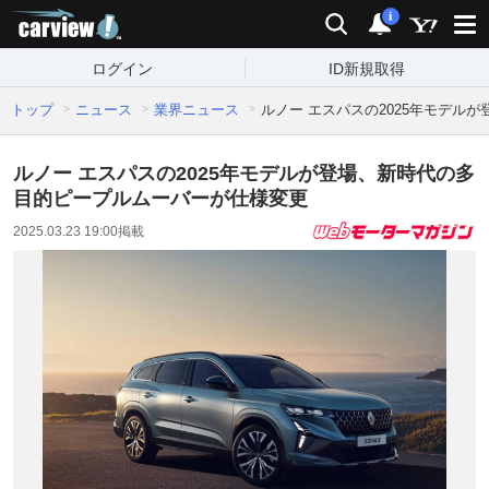
carview!
検索
通知
i
ログイン
ID新規取得
トップ
ニュース
業界ニュース
ルノー エスパスの2025年モデル
ルノー エスパスの2025年モデルが登場、新時代の多
目的ピープルムーバーが仕様変更
2025.03.23 19:00
掲載