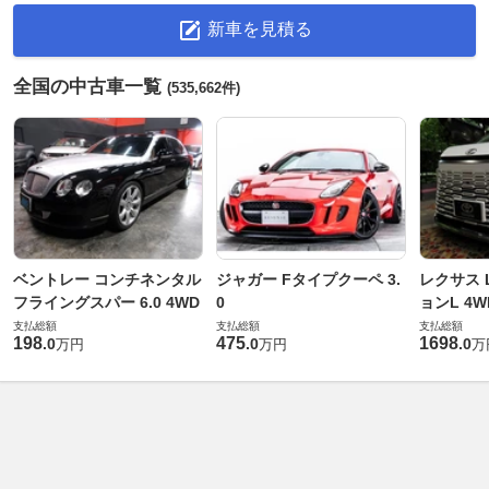
新車を見積る
全国の中古車一覧
(535,662件)
ベントレー コンチネンタル
ジャガー Fタイプクーペ 3.
レクサス L
フライングスパー 6.0 4WD
0
ョンL 4W
支払総額
支払総額
支払総額
198
475
1698
.
0
.
0
.
0
万円
万円
万