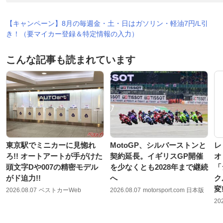
【キャンペーン】8月の毎週金・土・日はガソリン・軽油7円/L引
き！（要マイカー登録＆特定情報の入力）
こんな記事も読まれています
東京駅でミニカーに見惚れ
MotoGP、シルバーストンと
レ
ろ!! オートアートが手がけた
契約延長。イギリスGP開催
オ
頭文字Dや007の精密モデル
を少なくとも2028年まで継続
「
がド迫力!!
へ
ク
変
2026.08.07
ベストカーWeb
2026.08.07
motorsport.com 日本版
20