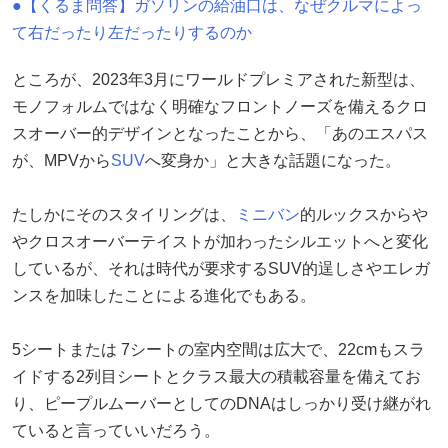
●【くるま問答】ガソリンの給油口は、なぜクルマによっ
て右だったり左だったりするのか
ところが、2023年3月にワールドプレミアされた新型は、
モノフォルムではなく明確なフロントノーズを備えるクロ
スオーバー的デザインとなったことから、「あのエスパス
が、MPVから
SUV
へ変身か」と大きな話題になった。
たしかにそのスタイリングは、
ミニバン
的ルックスからや
やクロスオーバーテイストが加わったシルエットへと変化
しているが、それは時代が要求するSUV的逞しさやエレガ
ンスを加味したことによる進化でもある。
5シートまたは 7シートの室内空間は広大で、22cmもスラ
イドする2列目シートとクラス最大の積載容量を備えてお
り、ピープルムーバーとしてのDNAはしっかり受け継がれ
ていると言っていいだろう。