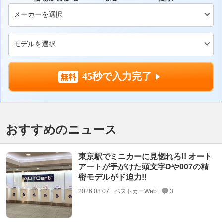
45秒で入力完了
おすすめのニュース
東京駅でミニカーに見惚れろ!! オート
アートが手がけた頭文字Dや007の精
密モデルがド迫力!!
2026.08.07
ベストカーWeb
3