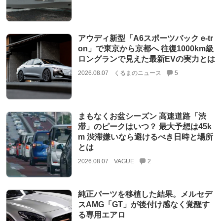
アウディ新型「A6スポーツバック e-tr
on」で東京から京都へ 往復1000km級
ロングランで見えた最新EVの実力とは
2026.08.07
くるまのニュース
5
まもなくお盆シーズン 高速道路「渋
滞」のピークはいつ？ 最大予想は45k
m 渋滞嫌いなら避けるべき日時と場所
とは
2026.08.07
VAGUE
2
純正パーツを移植した結果。メルセデ
スAMG「GT」が後付け感なく覚醒す
る専用エアロ