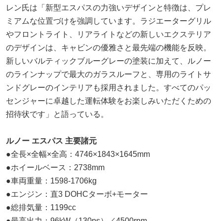
レン氏は「新型エスパスの力強いデザインと特徴は、プレ
ミアムな位置づけを強調しています。ラジエーターグリル
やフロントライト、リアライトなどの新しいエクステリア
のデザインは、キャビンの優雅さと最先端の機能を反映。
新しいバルティックブルーグレーの塗装に加えて、ルノー
のラインナップで最大のガラスルーフと、専用のライトサ
ンドグレーのインテリアも採用されました。すべてのパッ
センジャーに卓越した運転体験をお楽しみいただくための
招待状です」と語っている。
ルノー エスパス 主要諸元
●全長×全幅×全高：4746×1843×1645mm
●ホイールベース：2738mm
●車両重量：1598-1706kg
●エンジン：直3 DOHCターボ+モーター
●総排気量：1199cc
●最高出力：96kW（130ps）／4500rpm