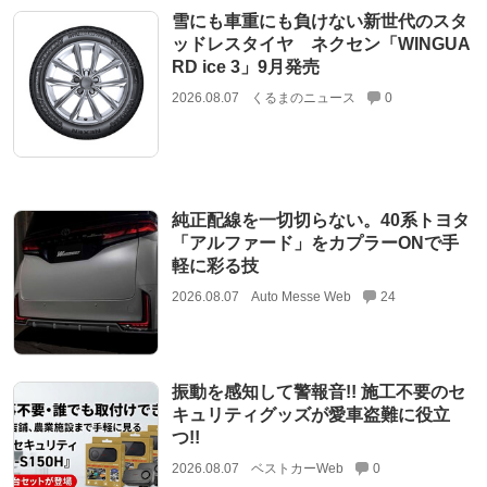
雪にも車重にも負けない新世代のスタ
ッドレスタイヤ ネクセン「WINGUA
RD ice 3」9月発売
2026.08.07
くるまのニュース
0
純正配線を一切切らない。40系トヨタ
「アルファード」をカプラーONで手
軽に彩る技
2026.08.07
Auto Messe Web
24
振動を感知して警報音!! 施工不要のセ
キュリティグッズが愛車盗難に役立
つ!!
2026.08.07
ベストカーWeb
0