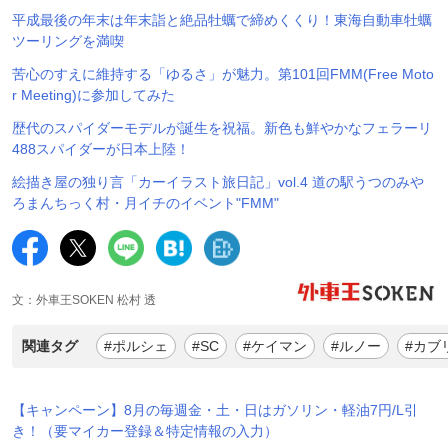
平成最後の年末は年末詣と絶品牡蠣で締めくくり！東海自動車牡蠣
ツーリングを満喫
苦心のすえに維持する「ゆるさ」が魅力。第101回FMM(Free Moto
r Meeting)に参加してみた
歴代のスパイダーモデルが誕生を祝福。新色も鮮やかなフェラーリ
488スパイダーが日本上陸！
絵描き屋の独り言「カーイラスト旅日記」vol.4 道の駅うつのみや
ろまんちっく村・月イチのイベント"FMM"
文：外車王SOKEN 松村 透
関連タグ
#ポルシェ
#SC
#ケイマン
#ルノー
#カブ
【キャンペーン】8月の毎週金・土・日はガソリン・軽油7円/L引
き！（要マイカー登録＆特定情報の入力）