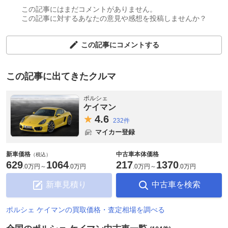
この記事にはまだコメントがありません。
この記事に対するあなたの意見や感想を投稿しませんか？
この記事にコメントする
この記事に出てきたクルマ
ポルシェ
ケイマン
4.
6
232件
マイカー登録
新車価格
中古車本体価格
（税込）
629
1064
217
1370
.
0万円
～
.
0万円
.
0万円
～
.
0万円
新車見積り
中古車を検索
ポルシェ ケイマンの買取価格・査定相場を調べる