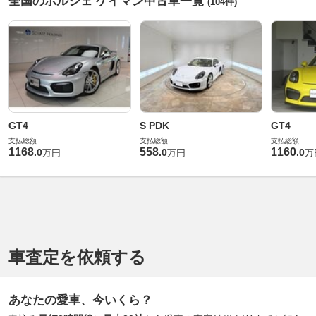
全国のポルシェ ケイマン中古車一覧
(104件)
GT4
S PDK
GT4
支払総額
支払総額
支払総額
1168
558
1160
.
0
.
0
.
0
万円
万円
万
車査定を依頼する
あなたの愛車、今いくら？