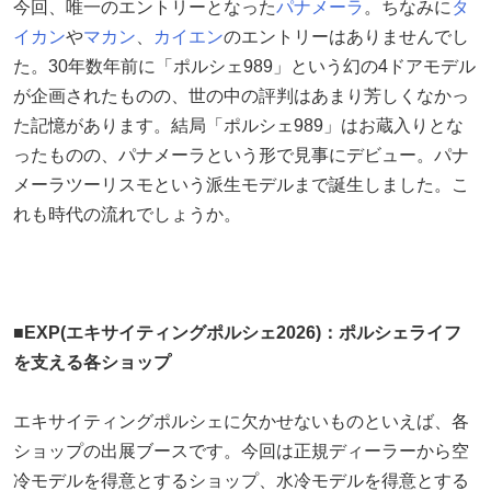
今回、唯一のエントリーとなった
パナメーラ
。ちなみに
タ
イカン
や
マカン
、
カイエン
のエントリーはありませんでし
た。30年数年前に「ポルシェ989」という幻の4ドアモデル
が企画されたものの、世の中の評判はあまり芳しくなかっ
た記憶があります。結局「ポルシェ989」はお蔵入りとな
ったものの、パナメーラという形で見事にデビュー。パナ
メーラツーリスモという派生モデルまで誕生しました。こ
れも時代の流れでしょうか。
■EXP(エキサイティングポルシェ2026)：ポルシェライフ
を支える各ショップ
エキサイティングポルシェに欠かせないものといえば、各
ショップの出展ブースです。今回は正規ディーラーから空
冷モデルを得意とするショップ、水冷モデルを得意とする