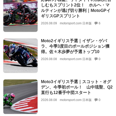
しむもスプリント2位！ ホルヘ・マ
ルティンが逃げ切り勝利｜MotoGPイ
ギリスGPスプリント
2026.08.09
motorsport.com 日本版
6
Moto2イギリス予選｜イザン・ゲバ
ラ、今季3度目のポールポジション獲
得。佐々木歩夢が予選トップ10
2026.08.08
motorsport.com 日本版
0
Moto3イギリス予選｜スコット・オグ
デン、今季初ポール！ 山中琉聖、Q2
直行も12番手中団スタート
2026.08.08
motorsport.com 日本版
0