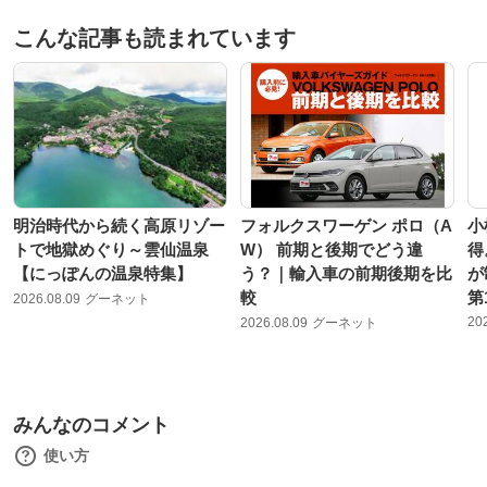
こんな記事も読まれています
明治時代から続く高原リゾー
フォルクスワーゲン ポロ（A
小
トで地獄めぐり～雲仙温泉
W） 前期と後期でどう違
得
【にっぽんの温泉特集】
う？｜輸入車の前期後期を比
が
較
第
2026.08.09
グーネット
20
2026.08.09
グーネット
みんなのコメント
使い方