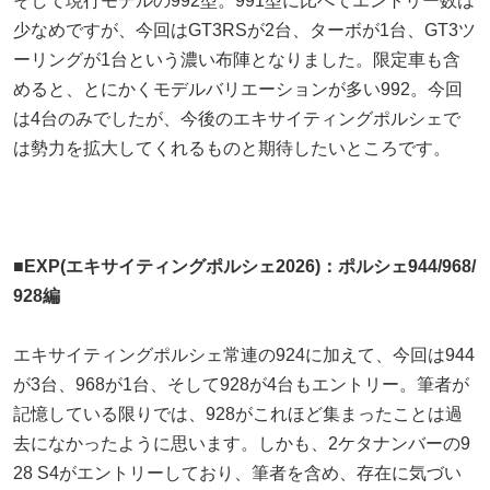
そして現行モデルの992型。991型に比べてエントリー数は
少なめですが、今回はGT3RSが2台、ターボが1台、GT3ツ
ーリングが1台という濃い布陣となりました。限定車も含
めると、とにかくモデルバリエーションが多い992。今回
は4台のみでしたが、今後のエキサイティングポルシェで
は勢力を拡大してくれるものと期待したいところです。
■EXP(エキサイティングポルシェ2026)：ポルシェ944/968/
928編
エキサイティングポルシェ常連の924に加えて、今回は944
が3台、968が1台、そして928が4台もエントリー。筆者が
記憶している限りでは、928がこれほど集まったことは過
去になかったように思います。しかも、2ケタナンバーの9
28 S4がエントリーしており、筆者を含め、存在に気づい