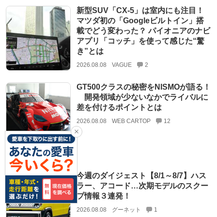
新型SUV「CX-5」は室内にも注目！
マツダ初の「Googleビルトイン」搭
載でどう変わった？ パイオニアのナビ
アプリ「コッチ」を使って感じた“驚
き”とは
2026.08.08
VAGUE
2
GT500クラスの秘密をNISMOが語る！
開発領域が少ないなかでライバルに
差を付けるポイントとは
2026.08.08
WEB CARTOP
12
今週のダイジェスト【8/1～8/7】ハス
ラー、アコード…次期モデルのスクー
プ情報３連発！
2026.08.08
グーネット
1