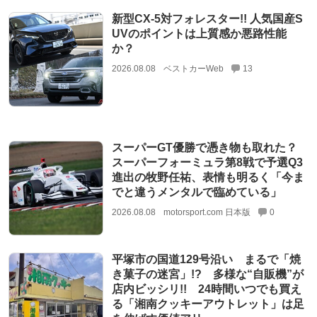
新型CX-5対フォレスター!! 人気国産S
UVのポイントは上質感か悪路性能
か？
2026.08.08
ベストカーWeb
13
スーパーGT優勝で憑き物も取れた？
スーパーフォーミュラ第8戦で予選Q3
進出の牧野任祐、表情も明るく「今ま
でと違うメンタルで臨めている」
2026.08.08
motorsport.com 日本版
0
平塚市の国道129号沿い まるで「焼
き菓子の迷宮」!? 多様な“自販機”が
店内ビッシリ!! 24時間いつでも買え
る「湘南クッキーアウトレット」は足