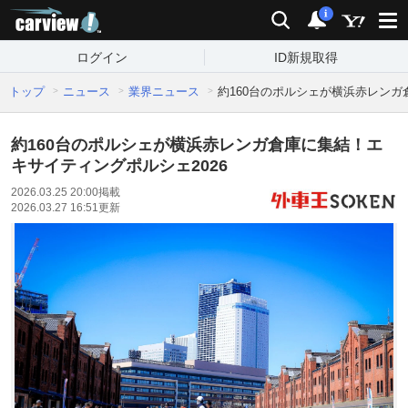
carview!
検索
通知
i
ログイン
ID新規取得
トップ
ニュース
業界ニュース
約160台のポルシェが横浜赤レンガ
約160台のポルシェが横浜赤レンガ倉庫に集結！エ
キサイティングポルシェ2026
2026.03.25 20:00
掲載
2026.03.27 16:51
更新