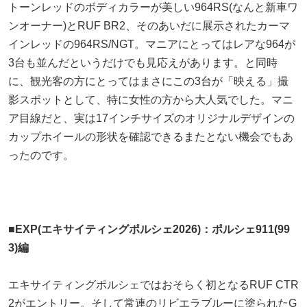
トーンレッドのボディカラーが美しい964RS(なんと新車ワ
ンオーナー)とRUF BR2、そのあいだに展示されたカーマ
インレッドの964RS/NGT。マニアにとってはレアな964が
3台も並んだというだけでも見応えがあります。と同時
に、観光客の方にとってはまさにこの3台が「映える」撮
影スポットとして、特に女性の方から大人気でした。マニ
ア目線だと、実は17インチサイズのオリジナルデザインの
カップホイールの形状を確認できるまたとない機会でもあ
ったのです。
■EXP(エキサイティングポルシェ2026)：ポルシェ911(99
3)編
エキサイティングポルシェではおそらく初となるRUF CTR
2がエントリー。そして常連のリビエラブルーに塗られたG