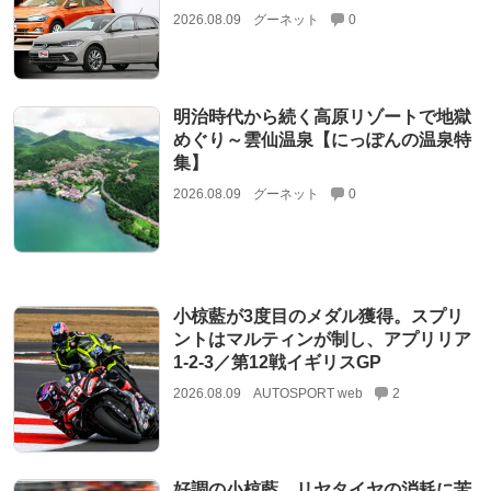
2026.08.09
グーネット
0
明治時代から続く高原リゾートで地獄
めぐり～雲仙温泉【にっぽんの温泉特
集】
2026.08.09
グーネット
0
小椋藍が3度目のメダル獲得。スプリ
ントはマルティンが制し、アプリリア
1-2-3／第12戦イギリスGP
2026.08.09
AUTOSPORT web
2
好調の小椋藍、リヤタイヤの消耗に苦