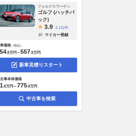
フォルクスワーゲン
ゴルフ (ハッチバ
ック)
3.
9
3,132件
マイカー登録
車価格
（税込）
54
557
.
9万円
～
.
9万円
新車見積りスタート
古車本体価格
1
775
.
8万円
～
.
9万円
中古車を検索