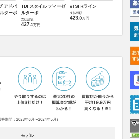
eTSI ア
ブ アドバ
TDI スタイル ディーゼ
eTSI Rライン
支払総額
ゼルターボ
ルターボ
支払総額
313
.
4
万円
423
.
0
万円
支払総額
427
.
1
万円
ら
！
期間：2023年6月〜2024年5月）
モデル