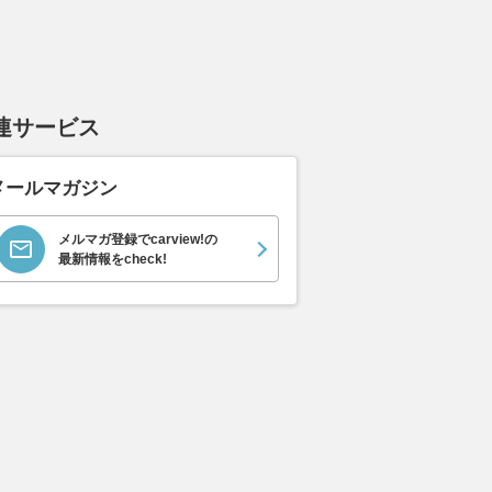
連サービス
メールマガジン
メルマガ登録でcarview!の
最新情報をcheck!