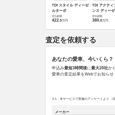
TDI スタイル ディーゼ
TDI アクティ
ルターボ
ンス ディー
支払総額
支払総額
422
.
380
.
5
0
万円
万円
査定を依頼する
あなたの愛車、今いくら？
申込み
最短3時間後
に
最大20社
か
愛車の査定結果をWebでお知らせ
※1：本サービスで実施のアンケートより （回答
メーカー