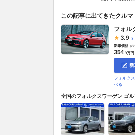
この記事に出てきたクルマ
フォル
3.
9
3
新車価格
（税
354
.
9万円
新
フォルクス
べる
全国のフォルクスワーゲン ゴル