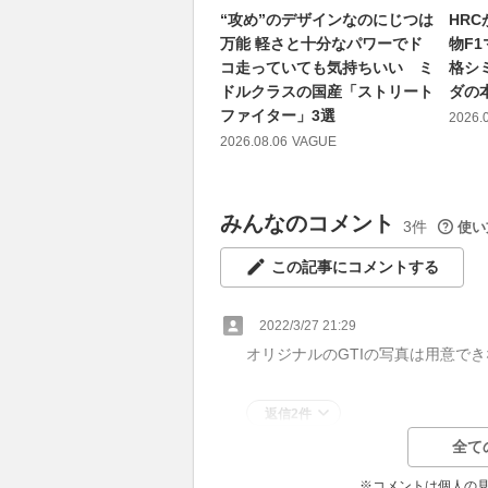
“攻め”のデザインなのにじつは
HR
万能 軽さと十分なパワーでド
物F1
コ走っていても気持ちいい ミ
格シ
ドルクラスの国産「ストリート
ダの
ファイター」3選
2026.
2026.08.06
VAGUE
みんなのコメント
3件
使い
この記事にコメントする
2022/3/27 21:29
オリジナルのGTIの写真は用意で
返信2件
全て
※コメントは個人の