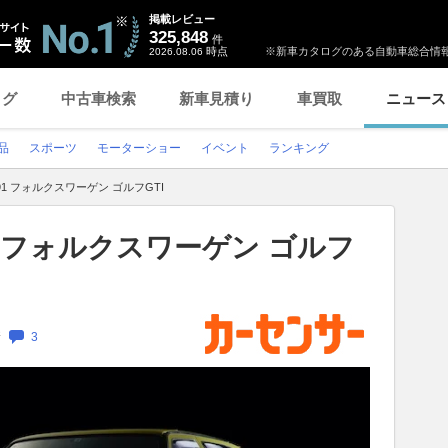
掲載レビュー
325,848
件
時点
※新車カタログのある自動車総合情報
2026.08.06
ログ
中古車検索
新車見積り
車買取
ニュース
品
スポーツ
モーターショー
イベント
ランキング
1 フォルクスワーゲン ゴルフGTI
1 フォルクスワーゲン ゴルフ
新
3