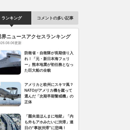
ランキング
コメントの多い記事
業界ニュースアクセスランキング
026.08.06
更新
防衛省・自衛隊が長期借り入
れ！「元・新日本海フェリ
ー」熊本地震が初任務となっ
た巨大船の全貌
アメリカと欧州にスキマ風？
NATOがアメリカ機を蹴って
選んだ「次期早期警戒機」の
正体
「圏央道ほんまに地獄」「内
も外もアホみたいに渋滞」連
日の“事故渋滞”に悲鳴！