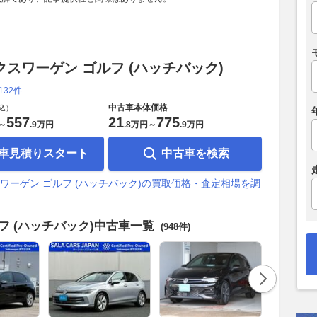
クスワーゲン ゴルフ (ハッチバック)
,132件
中古車本体価格
込）
557
21
775
～
.
9万円
.
8万円
～
.
9万円
車見積りスタート
中古車を検索
ワーゲン ゴルフ (ハッチバック)の買取価格・査定相場を調
フ (ハッチバック)中古車一覧
(948件)