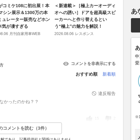
Cがコミケ108に初出展！本
＜新連載＞［極上カーオーディ
【Juju
あ
マシン展示＆1300万の本
オへの誘い］ドアを超高級スピ
132話：
ミュレーター販売などホン
ーカーへと作り替えるとい
ー、富士
本気が凄すぎる
う“極上”の魅力を解説！
2026.08.06
08.06
月刊自家用車WEB
2026.08.06
レスポンス
申
愛
コメントを非表示にする
方
おすすめ順
新着順
違反報告
きなかったのかね？？
※
15
2
のコメントを読む（3件）
見解であり、記事提供社と関係はありません。