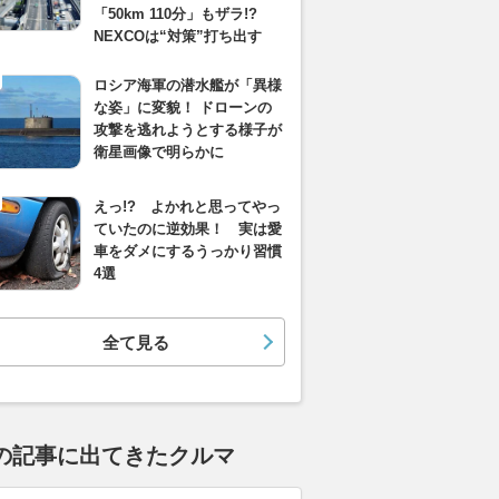
「50km 110分」もザラ!?
NEXCOは“対策”打ち出す
ロシア海軍の潜水艦が「異様
な姿」に変貌！ ドローンの
攻撃を逃れようとする様子が
衛星画像で明らかに
えっ!? よかれと思ってやっ
ていたのに逆効果！ 実は愛
車をダメにするうっかり習慣
4選
全て見る
の記事に出てきたクルマ