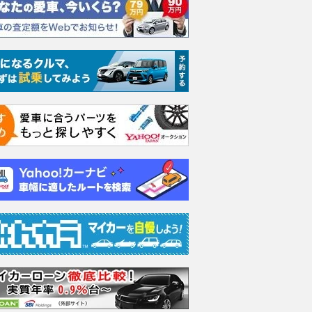
クティブ
eTSI Rライン
GTI
TDI
ンス 
支払総額
支払総額
440
.
570
.
6
1
万円
万円
支払総額
414
.
4