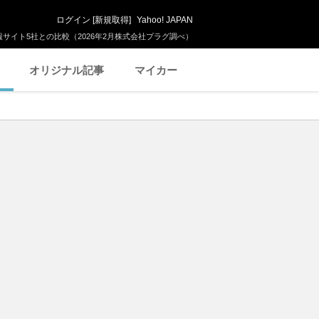
ログイン
[
新規取得
]
Yahoo! JAPAN
サイト5社との比較（2026年2月株式会社プラグ調べ）
オリジナル記事
マイカー