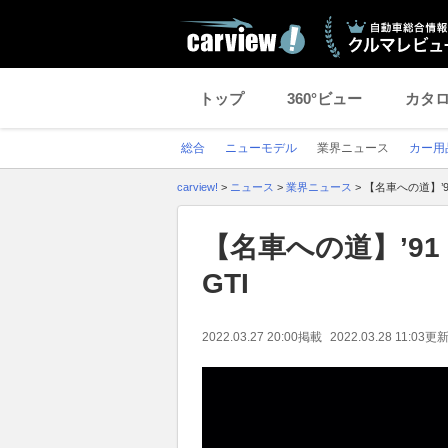
トップ
360°ビュー
カタ
総合
ニューモデル
業界ニュース
カー用
carview!
>
ニュース
>
業界ニュース
>
【名車への道】’9
【名車への道】’9
GTI
2022.03.27 20:00
掲載
2022.03.28 11:03
更