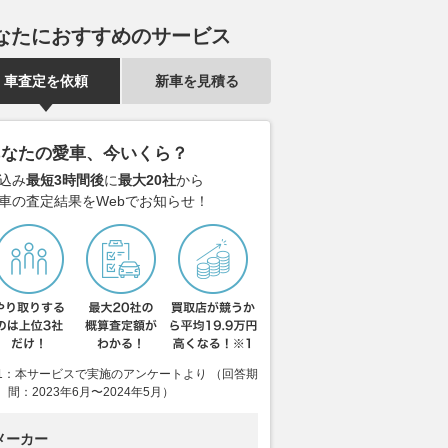
（野田樹潤）ブログ】第
熊谷ナンバーだったホンダ
苦戦ホンダF1
なたにおすすめのサービス
大忙しでアンラッキ
「NSX Type S」が新車価格の
ーユニットの
3連戦
3.6倍に!? 欧州のオークション
になって理解
車査定を依頼
新車を見積る
でさらに人気が高まる純日本専
AUTOCAR JAPAN
2026.08.06
mot
用モデルの現在地
2026.08.06
Auto Messe Web
あなたの愛車、今いくら？
込み
最短3時間後
に
最大20社
から
車の査定結果をWebでお知らせ！
1：本サービスで実施のアンケートより （回答期
間：2023年6月〜2024年5月）
メーカー