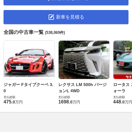
新車を見積る
全国の中古車一覧
(538,069件)
ジャガー Fタイプクーペ 3.
レクサス LM 500h バージ
ロータス 
0
ョンL 4WD
ォーラ
支払総額
支払総額
支払総額
475
1698
448
.
0
.
0
.
0
万円
万円
万