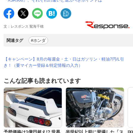
文：レスポンス 鴛海千穂
関連タグ
#ホンダ
【キャンペーン】8月の毎週金・土・日はガソリン・軽油7円/L引
き！（要マイカー登録＆特定情報の入力）
こんな記事も読まれています
予想価格は1億円超え!? 世界
半世紀以上前に登場した「ス
I