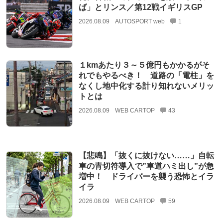
ば」とリンス／第12戦イギリスGP
2026.08.09
AUTOSPORT web
1
１kmあたり３～５億円もかかるがそ
れでもやるべき！ 道路の「電柱」を
なくし地中化する計り知れないメリッ
トとは
2026.08.09
WEB CARTOP
43
【悲鳴】「抜くに抜けない……」自転
車の青切符導入で”車道ハミ出し”が急
増中！ ドライバーを襲う恐怖とイラ
イラ
2026.08.09
WEB CARTOP
59