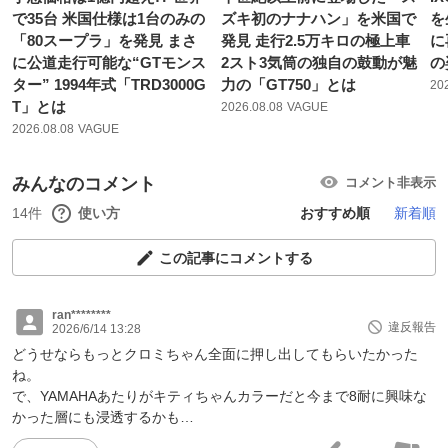
で35台 米国仕様は1台のみの
ズキ初のナナハン」を米国で
を
「80スープラ」を発見 まさ
発見 走行2.5万キロの極上車
に
に公道走行可能な“GTモンス
2スト3気筒の独自の鼓動が魅
の
ター” 1994年式「TRD3000G
力の「GT750」とは
20
T」とは
2026.08.08
VAGUE
2026.08.08
VAGUE
みんなのコメント
コメント非表示
14件
使い方
おすすめ順
新着順
この記事にコメントする
ran********
違反報告
2026/6/14 13:28
どうせならもっとクロミちゃん全面に押し出してもらいたかった
ね。
で、YAMAHAあたりがキティちゃんカラーだと今まで8耐に興味な
かった層にも浸透するかも…