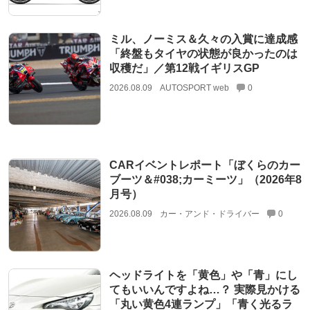
ミル、ノーミス＆久々の入賞に達成感
「終盤もタイヤの状態が良かったのは
収穫だ」／第12戦イギリスGP
2026.08.09
AUTOSPORT web
0
CARイベントレポート「ぼくらのカー
ブーツ＆#038;カーミーツ」（2026年8
月号）
2026.08.09
カー・アンド・ドライバー
0
ヘッドライトを「黄色」や「青」にし
てもいいんですよね…？ 実際見かける
「丸い黄色4連ランプ」「青く光るラ