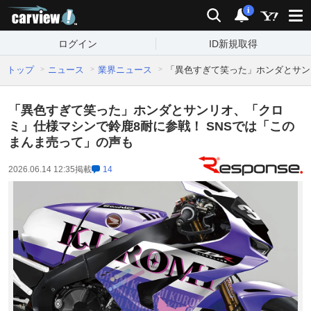
carview!
検索
通知
i
ログイン
ID新規取得
トップ
ニュース
業界ニュース
「異色すぎて笑った」ホンダとサン
「異色すぎて笑った」ホンダとサンリオ、「クロ
ミ」仕様マシンで鈴鹿8耐に参戦！ SNSでは「この
まんま売って」の声も
2026.06.14 12:35
掲載
14