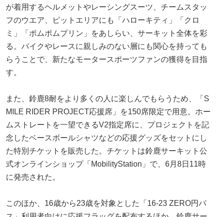
が着用するヘルメットやレーシングスーツ、チームスタッ
フのウエア、ピットエリアにも「ハローキティ」「クロ
ミ」「ポムポムプリン」をあしらい、サーキット全体を彩
る。バイクやレースに親しみのない層にも関心を持っても
らうことで、新たなモータースポーツファンの獲得を目指
す。
また、鈴鹿8耐をより多くの人に楽しんでもらうため、「S
MILE RIDER PROJECT応援席」を150席限定で用意。ホー
ムストレートを一望できるV2指定席に、プロジェクトを記
念したベースボールシャツなどの応援グッズをセットにし
た特別チケットを販売した。チケットは鈴鹿サーキット公
式オンラインショップ「MobilityStation」で、6月8日11時
に発売された。
このほか、16歳から23歳を対象とした「16-23 ZERO円パ
ス」利用者向けに応援フラッグを配布するほか、鈴鹿サー