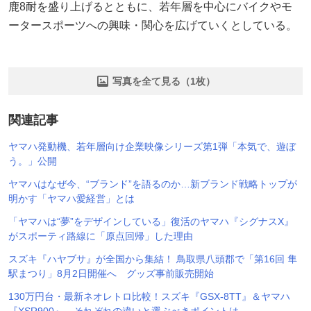
鹿8耐を盛り上げるとともに、若年層を中心にバイクやモ
ータースポーツへの興味・関心を広げていくとしている。
写真を全て見る（1枚）
関連記事
ヤマハ発動機、若年層向け企業映像シリーズ第1弾「本気で、遊ぼ
う。」公開
ヤマハはなぜ今、“ブランド”を語るのか…新ブランド戦略トップが
明かす「ヤマハ愛経営」とは
「ヤマハは“夢”をデザインしている」復活のヤマハ『シグナスX』
がスポーティ路線に「原点回帰」した理由
スズキ『ハヤブサ』が全国から集結！ 鳥取県八頭郡で「第16回 隼
駅まつり」8月2日開催へ グッズ事前販売開始
130万円台・最新ネオレトロ比較！スズキ『GSX-8TT』＆ヤマハ
『XSR900』、それぞれの違いと選ぶべきポイントは