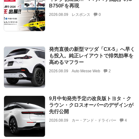
B750Fを再現
2026.08.09
レスポンス
0
発売直後の新型マツダ「CX-5」へ早く
も投入。純正レイアウトで排気効率を
高めるマフラー
2026.08.09
Auto Messe Web
2
9月中旬発売予定の改良版トヨタ・ク
ラウン・クロスオーバーのデザインが
先行公開
2026.08.09
カー・アンド・ドライバー
4