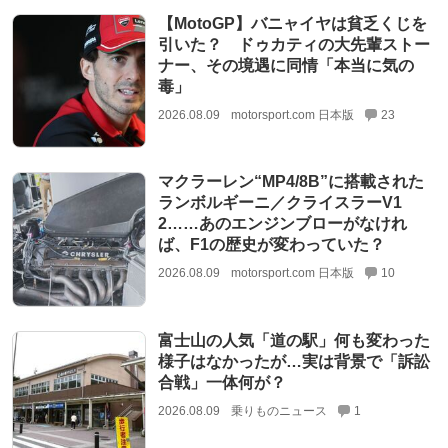
【MotoGP】バニャイヤは貧乏くじを
引いた？ ドゥカティの大先輩ストー
ナー、その境遇に同情「本当に気の
毒」
2026.08.09
motorsport.com 日本版
23
マクラーレン“MP4/8B”に搭載された
ランボルギーニ／クライスラーV1
2……あのエンジンブローがなけれ
ば、F1の歴史が変わっていた？
2026.08.09
motorsport.com 日本版
10
富士山の人気「道の駅」何も変わった
様子はなかったが…実は背景で「訴訟
合戦」一体何が？
2026.08.09
乗りものニュース
1