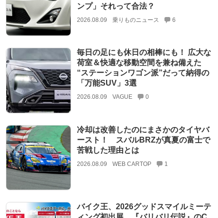
ンプ」それって合法？
2026.08.09
乗りものニュース
6
毎日の足にも休日の相棒にも！ 広大な
荷室＆快適な移動空間を兼ね備えた
“ステーションワゴン派”だって納得の
「万能SUV」3選
2026.08.09
VAGUE
0
冷却は改善したのにまさかのタイヤバ
ースト！ スバルBRZが真夏の富士で
苦戦した理由とは
2026.08.09
WEB CARTOP
1
バイク王、2026グッドスマイルミーテ
ィング初出展…『バリバリ伝説』のC