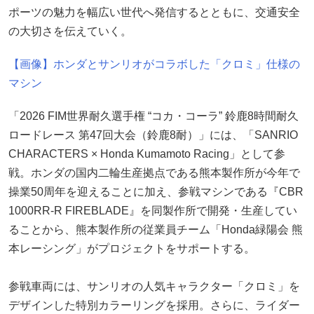
ポーツの魅力を幅広い世代へ発信するとともに、交通安全
の大切さを伝えていく。
【画像】ホンダとサンリオがコラボした「クロミ」仕様の
マシン
「2026 FIM世界耐久選手権 “コカ・コーラ” 鈴鹿8時間耐久
ロードレース 第47回大会（鈴鹿8耐）」には、「SANRIO
CHARACTERS × Honda Kumamoto Racing」として参
戦。ホンダの国内二輪生産拠点である熊本製作所が今年で
操業50周年を迎えることに加え、参戦マシンである『CBR
1000RR-R FIREBLADE』を同製作所で開発・生産してい
ることから、熊本製作所の従業員チーム「Honda緑陽会 熊
本レーシング」がプロジェクトをサポートする。
参戦車両には、サンリオの人気キャラクター「クロミ」を
デザインした特別カラーリングを採用。さらに、ライダー