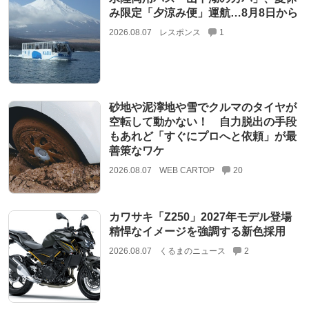
み限定「夕涼み便」運航…8月8日から
2026.08.07
レスポンス
1
砂地や泥濘地や雪でクルマのタイヤが
空転して動かない！ 自力脱出の手段
もあれど「すぐにプロへと依頼」が最
善策なワケ
2026.08.07
WEB CARTOP
20
カワサキ「Z250」2027年モデル登場
精悍なイメージを強調する新色採用
2026.08.07
くるまのニュース
2