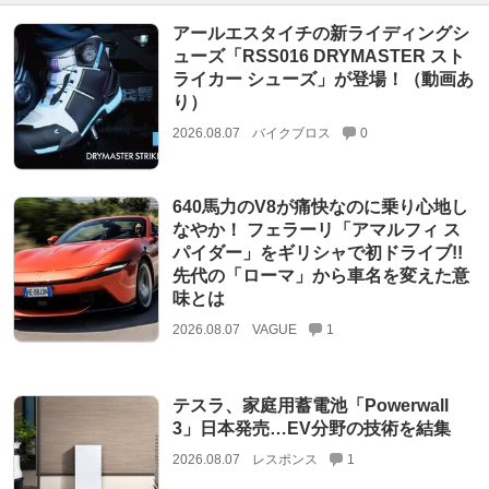
アールエスタイチの新ライディングシ
ューズ「RSS016 DRYMASTER スト
ライカー シューズ」が登場！（動画あ
り）
2026.08.07
バイクブロス
0
640馬力のV8が痛快なのに乗り心地し
なやか！ フェラーリ「アマルフィ ス
パイダー」をギリシャで初ドライブ!!
先代の「ローマ」から車名を変えた意
味とは
2026.08.07
VAGUE
1
テスラ、家庭用蓄電池「Powerwall
3」日本発売…EV分野の技術を結集
2026.08.07
レスポンス
1