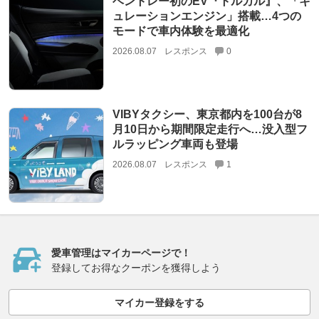
ベントレー初のEV『トルカル』、「キ
ュレーションエンジン」搭載…4つの
モードで車内体験を最適化
2026.08.07
レスポンス
0
VIBYタクシー、東京都内を100台が8
月10日から期間限定走行へ…没入型フ
ルラッピング車両も登場
2026.08.07
レスポンス
1
愛車管理はマイカーページで！
登録してお得なクーポンを獲得しよう
マイカー登録をする