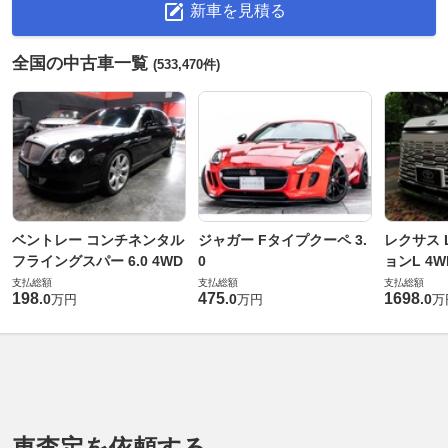
新車を見積る
全国の中古車一覧
(533,470件)
ベントレー コンチネンタル
ジャガー Fタイプクーペ 3.
レクサス L
フライングスパー 6.0 4WD
0
ョンL 4W
支払総額
支払総額
支払総額
198
475
1698
.
0
.
0
.
0
万円
万円
万
車査定を依頼する