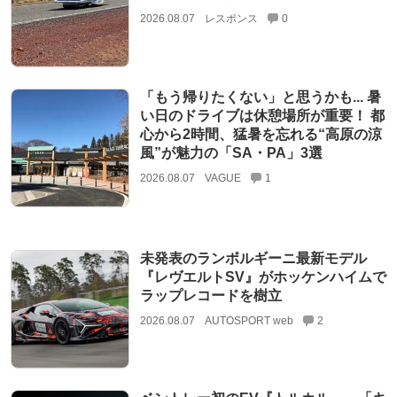
2026.08.07
レスポンス
0
「もう帰りたくない」と思うかも... 暑
い日のドライブは休憩場所が重要！ 都
心から2時間、猛暑を忘れる“高原の涼
風”が魅力の「SA・PA」3選
2026.08.07
VAGUE
1
未発表のランボルギーニ最新モデル
『レヴエルトSV』がホッケンハイムで
ラップレコードを樹立
2026.08.07
AUTOSPORT web
2