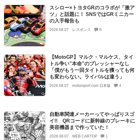
スシロー×トヨタGRのコラボが「激ア
ツ」と話題に！ SNSではGRミニカー
の入手報告も
2026.08.07
レスポンス
0
【MotoGP】マルク・マルケス、タイ
トル争い”本命”のプレッシャーなし
「僕がもう一回タイトルを獲っても何
も変わらない。ライバルは違う」
2026.08.07
motorsport.com 日本版
4
自動車関連メーカーってやっぱりスゴ
イ!! QRコードに新幹線のブレーキに
美容機器まで作っていた！
2026.08.07
WEB CARTOP
1