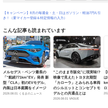
【キャンペーン】8月の毎週金・土・日はガソリン・軽油7円/L引
き！（要マイカー登録＆特定情報の入力）
こんな記事も読まれています
メルセデス・ベンツ最長の
“このまま市販化”に現実味!?
【
「“航続771km”EV」発表 新
映像で見えたトヨタ次期型
は
型「CLA」初のEVモデル、
「カローラ」とみられる車両
k
内装は日本庭園をイメージ
のシルエットとコンセプトモ
ロ
デルとの共通点とは
20
2026.08.01
くるまのニュース
2026.08.01
VAGUE