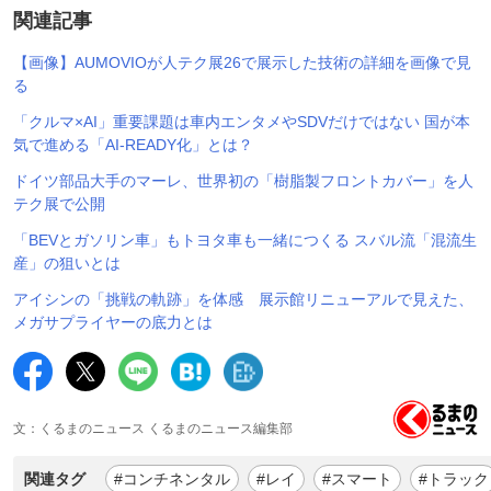
関連記事
【画像】AUMOVIOが人テク展26で展示した技術の詳細を画像で見
る
「クルマ×AI」重要課題は車内エンタメやSDVだけではない 国が本
気で進める「AI-READY化」とは？
ドイツ部品大手のマーレ、世界初の「樹脂製フロントカバー」を人
テク展で公開
「BEVとガソリン車」もトヨタ車も一緒につくる スバル流「混流生
産」の狙いとは
アイシンの「挑戦の軌跡」を体感 展示館リニューアルで見えた、
メガサプライヤーの底力とは
文：くるまのニュース くるまのニュース編集部
関連タグ
#コンチネンタル
#レイ
#スマート
#トラック