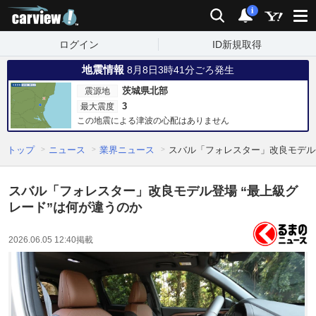
carview!
検索
通知
i
ログイン
ID新規取得
地震情報
8月8日3時41分ごろ発生
茨城県北部
震源地
3
最大震度
この地震による津波の心配はありません
トップ
ニュース
業界ニュース
スバル「フォレスター」改良モデル登
スバル「フォレスター」改良モデル登場 “最上級グ
レード”は何が違うのか
2026.06.05 12:40
掲載