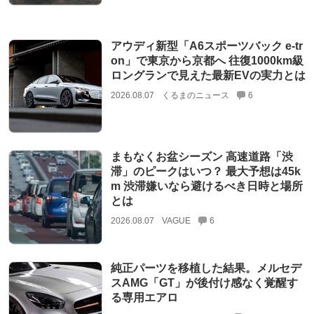
アウディ新型「A6スポーツバック e-tr
on」で東京から京都へ 往復1000km級
ロングランで見えた最新EVの実力とは
2026.08.07
くるまのニュース
6
まもなくお盆シーズン 高速道路「渋
滞」のピークはいつ？ 最大予想は45k
m 渋滞嫌いなら避けるべき日時と場所
とは
2026.08.07
VAGUE
6
純正パーツを移植した結果。メルセデ
スAMG「GT」が後付け感なく覚醒す
る専用エアロ