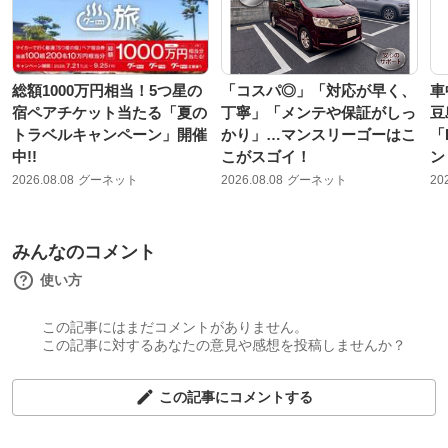
総額1000万円相当！5つ星の
「コスパ◎」「対応が早く、
車
宿ペアチケット当たる「夏の
丁寧」「メンテや保証がしっ
豆
トラベルキャンペーン」開催
かり」…マンスリーゴーはこ
「
中!!
こがスゴイ！
ン
2026.08.08
グーネット
2026.08.08
グーネット
20
みんなのコメント
使い方
この記事にはまだコメントがありません。
この記事に対するあなたの意見や感想を投稿しませんか？
この記事にコメントする