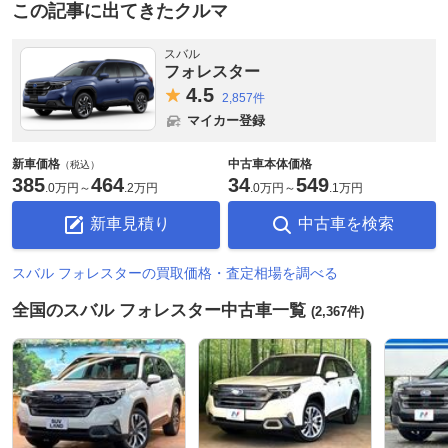
この記事に出てきたクルマ
スバル
フォレスター
4.
5
2,857件
マイカー登録
新車価格
中古車本体価格
（税込）
385
464
34
549
.
0万円
～
.
2万円
.
0万円
～
.
1万円
新車見積り
中古車を検索
スバル フォレスターの買取価格・査定相場を調べる
全国のスバル フォレスター中古車一覧
(2,367件)