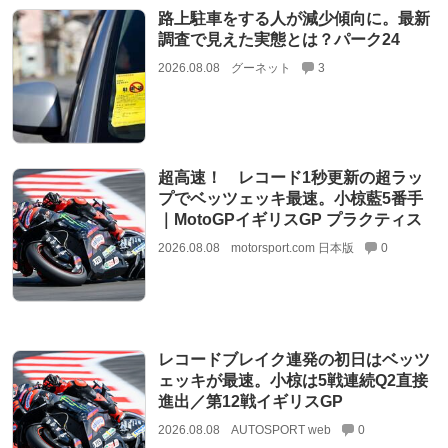
路上駐車をする人が減少傾向に。最新
調査で見えた実態とは？パーク24
2026.08.08
グーネット
3
超高速！ レコード1秒更新の超ラッ
プでベッツェッキ最速。小椋藍5番手
｜MotoGPイギリスGP プラクティス
2026.08.08
motorsport.com 日本版
0
レコードブレイク連発の初日はベッツ
ェッキが最速。小椋は5戦連続Q2直接
進出／第12戦イギリスGP
2026.08.08
AUTOSPORT web
0