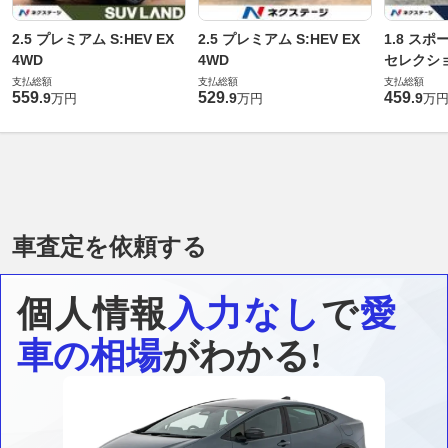
2.5 プレミアム S:HEV EX
2.5 プレミアム S:HEV EX
1.8 スポ
4WD
4WD
セレクショ
支払総額
支払総額
支払総額
559
529
459
.
9
.
9
.
9
万円
万円
万
車査定を依頼する
個人情報
入力なし
で
愛
車の相場
がわかる!