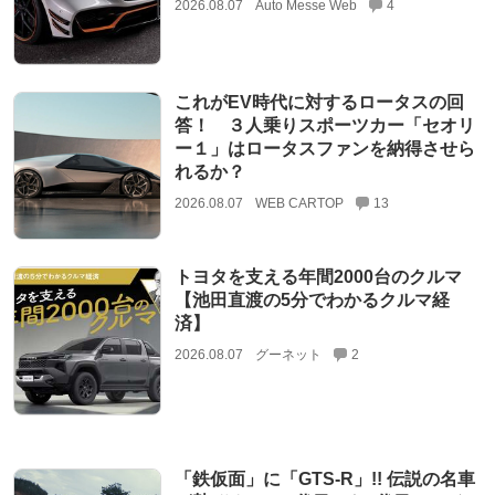
2026.08.07
Auto Messe Web
4
これがEV時代に対するロータスの回
答！ ３人乗りスポーツカー「セオリ
ー１」はロータスファンを納得させら
れるか？
2026.08.07
WEB CARTOP
13
トヨタを支える年間2000台のクルマ
【池田直渡の5分でわかるクルマ経
済】
2026.08.07
グーネット
2
「鉄仮面」に「GTS-R」!! 伝説の名車