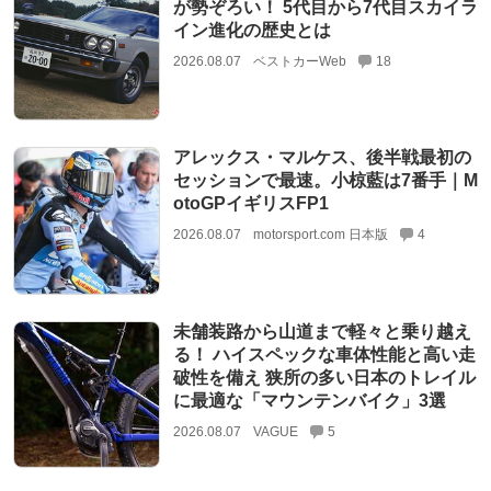
が勢ぞろい！ 5代目から7代目スカイラ
イン進化の歴史とは
2026.08.07
ベストカーWeb
18
アレックス・マルケス、後半戦最初の
セッションで最速。小椋藍は7番手｜M
otoGPイギリスFP1
2026.08.07
motorsport.com 日本版
4
未舗装路から山道まで軽々と乗り越え
る！ ハイスペックな車体性能と高い走
破性を備え 狭所の多い日本のトレイル
に最適な「マウンテンバイク」3選
2026.08.07
VAGUE
5