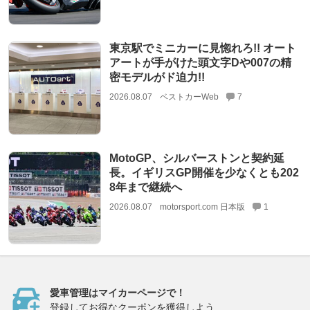
東京駅でミニカーに見惚れろ!! オート
アートが手がけた頭文字Dや007の精
密モデルがド迫力!!
2026.08.07
ベストカーWeb
7
MotoGP、シルバーストンと契約延
長。イギリスGP開催を少なくとも202
8年まで継続へ
2026.08.07
motorsport.com 日本版
1
愛車管理はマイカーページで！
登録してお得なクーポンを獲得しよう