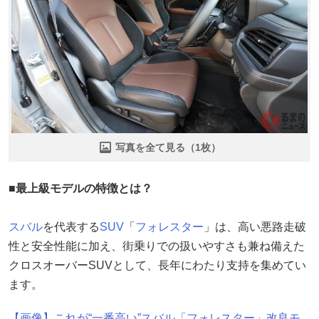
写真を全て見る（1枚）
■最上級モデルの特徴とは？
スバル
を代表する
SUV
「
フォレスター
」は、高い悪路走破
性と安全性能に加え、街乗りでの扱いやすさも兼ね備えた
クロスオーバーSUVとして、長年にわたり支持を集めてい
ます。
【画像】これが“一番高い”スバル「フォレスター」改良モ