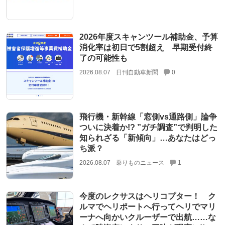
2026年度スキャンツール補助金、予算
消化率は初日で5割超え 早期受付終
了の可能性も
2026.08.07
日刊自動車新聞
0
飛行機・新幹線「窓側vs通路側」論争
ついに決着か!? ”ガチ調査”で判明した
知られざる「新傾向」…あなたはどっ
ち派？
2026.08.07
乗りものニュース
1
今度のレクサスはヘリコプター！ ク
ルマでヘリポートへ行ってヘリでマリ
ーナへ向かいクルーザーで出航……な