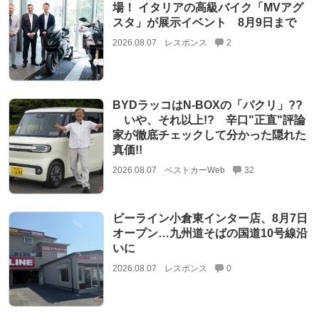
場！ イタリアの高級バイク「MVアグ
スタ」が展示イベント 8月9日まで
2026.08.07
レスポンス
2
BYDラッコはN-BOXの「パクリ」??
いや、それ以上!? 辛口"正直"評論
家が徹底チェックして分かった隠れた
真価!!
2026.08.07
ベストカーWeb
32
ビーライン小倉東インター店、8月7日
オープン…九州道そばの国道10号線沿
いに
2026.08.07
レスポンス
0