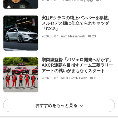
2026.08.07
motorsport.com 日本版
0
実はEクラスの純正バンパーを移植。
メルセデス顔に仕立てられたマツダ
「CX-8」
2026.08.07
Auto Messe Web
23
増岡総監督「パジェロ開発へ活かす」
AXCR連覇を目指すチーム三菱ラリー
アートの戦いがまもなくスタート
2026.08.07
AUTOSPORT web
6
おすすめをもっと見る