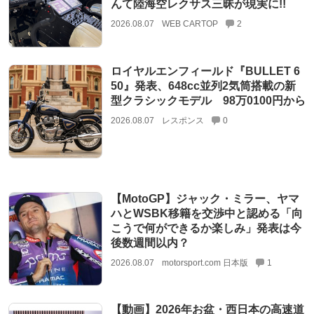
んて陸海空レクサス三昧が現実に!!
2026.08.07
WEB CARTOP
2
ロイヤルエンフィールド『BULLET 6
50』発表、648cc並列2気筒搭載の新
型クラシックモデル 98万0100円から
2026.08.07
レスポンス
0
【MotoGP】ジャック・ミラー、ヤマ
ハとWSBK移籍を交渉中と認める「向
こうで何ができるか楽しみ」発表は今
後数週間以内？
2026.08.07
motorsport.com 日本版
1
【動画】2026年お盆・西日本の高速道