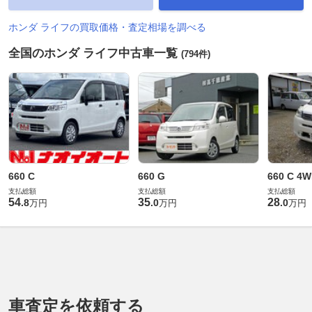
ホンダ ライフの買取価格・査定相場を調べる
全国のホンダ ライフ中古車一覧
(794件)
660 C
660 G
660 C 4
支払総額
支払総額
支払総額
54
35
28
.
8
.
0
.
0
万円
万円
万円
車査定を依頼する