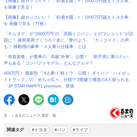
【画像】超カッコイイ！ 「杉浦太陽」×「1000万円超えトヨタ車」
を画像で見る！
【画像】超カッコいい！ 「杉浦太陽」×「1000万円超えトヨタ車」
を 画像で見る（77枚）
「キムタク」が“2000万円”の「高級ミニバン」との“2ショット”が話
題に！ 後部座席でくつろぐ姿に「夢のよう」「カッコイイ」の声
も！ 移動用の豪華「４人乗り仕様車」とは
「布袋寅泰」が愛車の「高級“外車”」公開！ 「助手席に乗りたい」
声もある「コンパクトモデル」どんなクルマ？
458万円！ 最新型「“4人乗り”軽トラ」公開！ ダイハツ「ハイゼッ
トトラック」の「めちゃ広々」仕様!? 2階建て構造の4人寝られる
「JP STAR HAPPY1 premium」登場
文：くるまのニュース 青田 海
関連タグ
#トヨタ
#バン
#ライフ