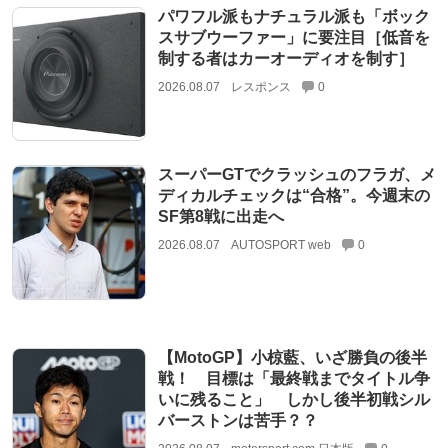
パワフル派もナチュラル派も「ボック
スサブウーファー」に要注目［低音を
制する者はカーオーディオを制す］
2026.08.07
レスポンス
0
スーパーGTでクラッシュのフラガ、メ
ディカルチェックは“合格”。今週末の
SF第8戦に出走へ
2026.08.07
AUTOSPORT web
0
【MotoGP】小椋藍、いざ勝負の後半
戦！ 目標は「最終戦までタイトル争
いに残ること」 しかし後半初戦シル
バーストンは苦手？？