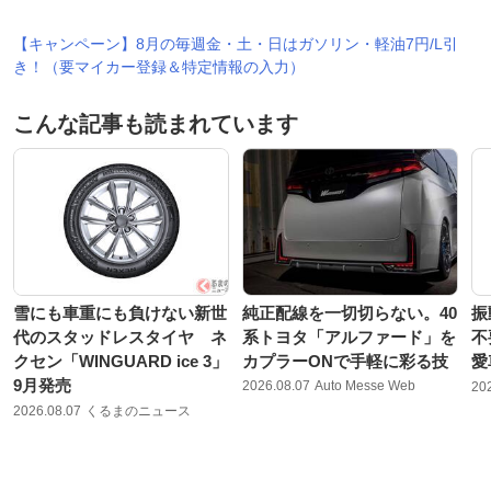
【キャンペーン】8月の毎週金・土・日はガソリン・軽油7円/L引
き！（要マイカー登録＆特定情報の入力）
こんな記事も読まれています
雪にも車重にも負けない新世
純正配線を一切切らない。40
振
代のスタッドレスタイヤ ネ
系トヨタ「アルファード」を
不
クセン「WINGUARD ice 3」
カプラーONで手軽に彩る技
愛
9月発売
2026.08.07
Auto Messe Web
20
2026.08.07
くるまのニュース