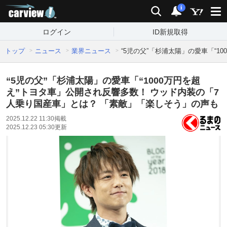
carview!
検索
通知
i
ログイン
ID新規取得
トップ
ニュース
業界ニュース
“5児の父”「杉浦太陽」の愛車「“
“5児の父”「杉浦太陽」の愛車「“1000万円を超
え”トヨタ車」公開され反響多数！ ウッド内装の「7
人乗り国産車」とは？ 「素敵」「楽しそう」の声も
2025.12.22 11:30
掲載
2025.12.23 05:30
更新