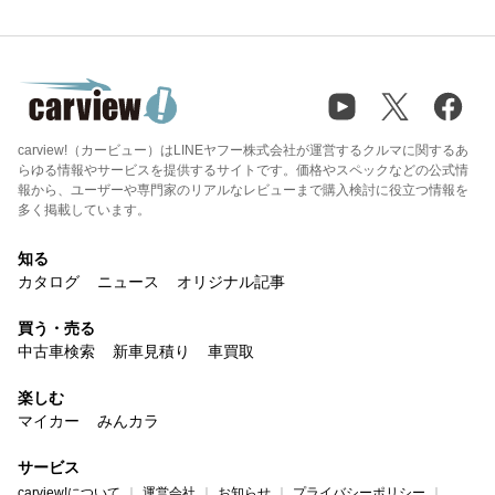
carview!（カービュー）はLINEヤフー株式会社が運営するクルマに関するあ
らゆる情報やサービスを提供するサイトです。価格やスペックなどの公式情
報から、ユーザーや専門家のリアルなレビューまで購入検討に役立つ情報を
多く掲載しています。
知る
カタログ
ニュース
オリジナル記事
買う・売る
中古車検索
新車見積り
車買取
楽しむ
マイカー
みんカラ
サービス
carview!について
運営会社
お知らせ
プライバシーポリシー