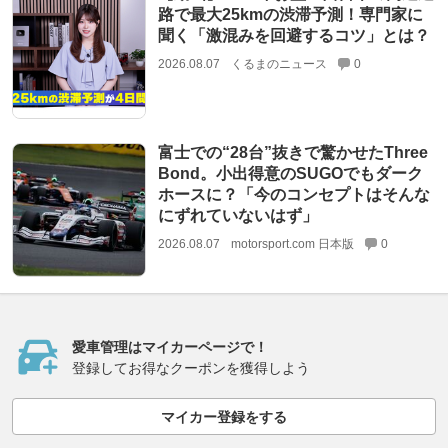
路で最大25kmの渋滞予測！専門家に
聞く「激混みを回避するコツ」とは？
2026.08.07
くるまのニュース
0
富士での“28台”抜きで驚かせたThree
Bond。小出得意のSUGOでもダーク
ホースに？「今のコンセプトはそんな
にずれていないはず」
2026.08.07
motorsport.com 日本版
0
愛車管理はマイカーページで！
登録してお得なクーポンを獲得しよう
マイカー登録をする