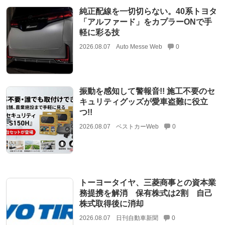
純正配線を一切切らない。40系トヨタ
「アルファード」をカプラーONで手
軽に彩る技
2026.08.07
Auto Messe Web
0
振動を感知して警報音!! 施工不要のセ
キュリティグッズが愛車盗難に役立
つ!!
2026.08.07
ベストカーWeb
0
トーヨータイヤ、三菱商事との資本業
務提携を解消 保有株式は2割 自己
株式取得後に消却
2026.08.07
日刊自動車新聞
0