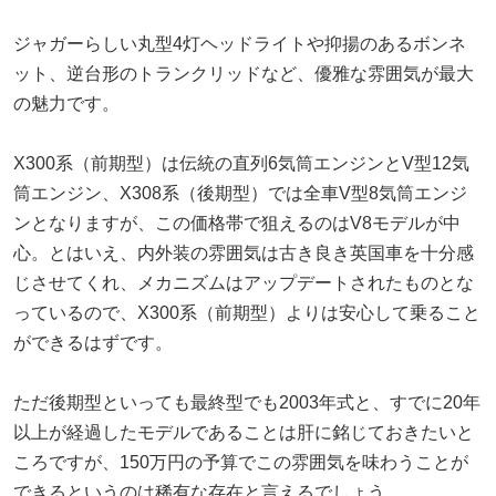
ジャガーらしい丸型4灯ヘッドライトや抑揚のあるボンネ
ット、逆台形のトランクリッドなど、優雅な雰囲気が最大
の魅力です。
X300系（前期型）は伝統の直列6気筒エンジンとV型12気
筒エンジン、X308系（後期型）では全車V型8気筒エンジ
ンとなりますが、この価格帯で狙えるのはV8モデルが中
心。とはいえ、内外装の雰囲気は古き良き英国車を十分感
じさせてくれ、メカニズムはアップデートされたものとな
っているので、X300系（前期型）よりは安心して乗ること
ができるはずです。
ただ後期型といっても最終型でも2003年式と、すでに20年
以上が経過したモデルであることは肝に銘じておきたいと
ころですが、150万円の予算でこの雰囲気を味わうことが
できるというのは稀有な存在と言えるでしょう。