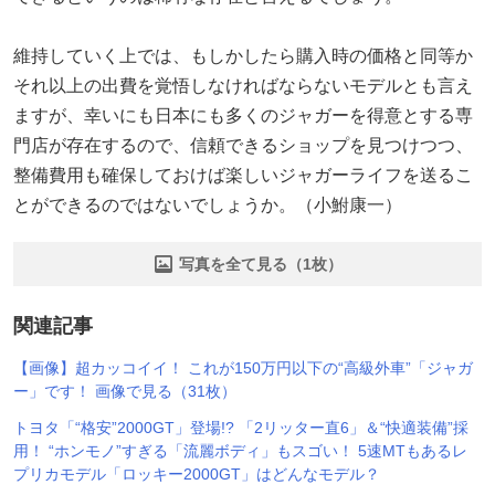
維持していく上では、もしかしたら購入時の価格と同等か
それ以上の出費を覚悟しなければならないモデルとも言え
ますが、幸いにも日本にも多くのジャガーを得意とする専
門店が存在するので、信頼できるショップを見つけつつ、
整備費用も確保しておけば楽しいジャガーライフを送るこ
とができるのではないでしょうか。（小鮒康一）
写真を全て見る（1枚）
関連記事
【画像】超カッコイイ！ これが150万円以下の“高級外車”「ジャガ
ー」です！ 画像で見る（31枚）
トヨタ「“格安”2000GT」登場!? 「2リッター直6」＆“快適装備”採
用！ “ホンモノ”すぎる「流麗ボディ」もスゴい！ 5速MTもあるレ
プリカモデル「ロッキー2000GT」はどんなモデル？