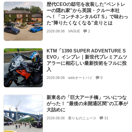
歴代CEOの邸宅を改装した“ベントレ
ーの隠れ家”から英国・クルー本社
へ！「コンチネンタルGT S」で味わっ
た“降りたくなくなる”走りとは
2026.08.06
VAGUE
2
KTM「1390 SUPER ADVENTURE S
EVO」インプレ｜新世代プレミアムツ
アラーに相応しい最新技術をフルに投
入
2026.08.06
webオートバイ
0
新東名の「巨大アーチ橋」ついにつな
がった！ “最後の未開通区間”の工事が
大詰めに
2026.08.06
乗りものニュース
31