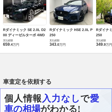
Rダイナミック SE 2.0L D2
Rダイナミック HSE 2.0L P
Rダイナミッ
00 ディーゼルターボ 4WD
250
250
支払総額
支払総額
支払総額
659
343
349
.
4
.
0
.
9
万円
万円
万
車査定を依頼する
個人情報
入力なし
で
愛
車の相場
がわかる!