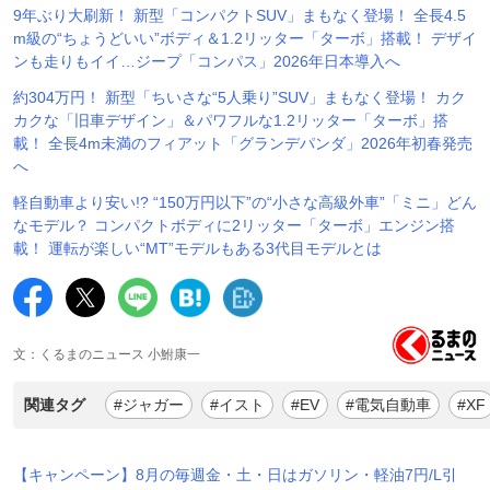
9年ぶり大刷新！ 新型「コンパクトSUV」まもなく登場！ 全長4.5
m級の“ちょうどいい”ボディ＆1.2リッター「ターボ」搭載！ デザイ
ンも走りもイイ…ジープ「コンパス」2026年日本導入へ
約304万円！ 新型「ちいさな“5人乗り”SUV」まもなく登場！ カク
カクな「旧車デザイン」＆パワフルな1.2リッター「ターボ」搭
載！ 全長4m未満のフィアット「グランデパンダ」2026年初春発売
へ
軽自動車より安い!? “150万円以下”の“小さな高級外車”「ミニ」どん
なモデル？ コンパクトボディに2リッター「ターボ」エンジン搭
載！ 運転が楽しい“MT”モデルもある3代目モデルとは
文：くるまのニュース 小鮒康一
関連タグ
#ジャガー
#イスト
#EV
#電気自動車
#XF
【キャンペーン】8月の毎週金・土・日はガソリン・軽油7円/L引