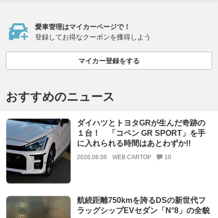
愛車管理はマイカーページで！
登録してお得なクーポンを獲得しよう
マイカー登録をする
おすすめのニュース
ダイハツとトヨタGRが生んだ奇跡の
１台！ 「コペン GR SPORT」を手
に入れられる時間はあとわずか!!
2026.08.06
WEB CARTOP
10
航続距離750kmを誇るDSの新世代フ
ラッグシップEVセダン「N°8」の全貌