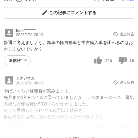
この記事にコメントする
kum********
違反報告
2026/2/01 20:19
普通に考えましょう。新車の軽自動車と中古輸入車を比べるのはお
かしくないですか？
246
18
返信2件
シナジウム
違反報告
2026/2/01 20:27
やばいくらい修理費が嵩みますよ。
先月まで1年Fペイスに乗っていましたが、ラジエターホース、電気
系統など修理費は50万くらいかかりました。
そして手放したら1年で100万以上値落ち。
自己満足の世界に浸れるだけがジャガーの良さです。
116
11
返信1件