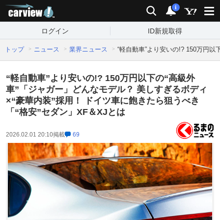
carview!
検索
通知
i
ログイン
ID新規取得
トップ
ニュース
業界ニュース
“軽自動車”より安いの!? 150万
“軽自動車”より安いの!? 150万円以下の“高級外
車”「ジャガー」どんなモデル？ 美しすぎるボディ
×“豪華内装”採用！ ドイツ車に飽きたら狙うべき
「“格安”セダン」XF＆XJとは
2026.02.01 20:10
掲載
69