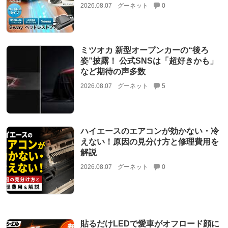
2026.08.07
グーネット
0
ミツオカ 新型オープンカーの“後ろ
姿”披露！ 公式SNSは「超好きかも」
など期待の声多数
2026.08.07
グーネット
5
ハイエースのエアコンが効かない・冷
えない！原因の見分け方と修理費用を
解説
2026.08.07
グーネット
0
貼るだけLEDで愛車がオフロード顔に