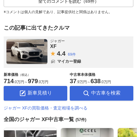
全てのコメントを読む（69件）
※コメントは個人の見解であり、記事提供社と関係はありません。
この記事に出てきたクルマ
ジャガー
XF
4.
4
69件
マイカー登録
新車価格
中古車本体価格
（税込）
714
979
37
638
.
0万円
～
.
0万円
.
9万円
～
.
0万円
新車見積り
中古車を検索
ジャガー XFの買取価格・査定相場を調べる
全国のジャガー XF中古車一覧
(57件)