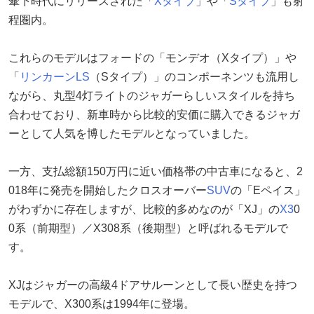
傘下時代にリリースされた「
Xタイプ
」や「
Sタイプ
」も射
程圏内。
これらのモデルはフォードの「モンデオ（Xタイプ）」や
「
リンカーンLS
（Sタイプ）」のコンポーネンツも流用し
ながら、丸型4灯ライトのジャガーらしいスタイルを持ち
合わせており、新車時から比較的安価に購入できるジャガ
ーとして人気を博したモデルとなっていました。
一方、支払総額150万円に近い価格帯の中古車になると、2
018年に発売を開始したクロスオーバー
SUV
の「Eペイス」
がわずかに存在しますが、比較的多めなのが「XJ」の
X3
0
0系（前期型）／X308系（後期型）と呼ばれるモデルで
す。
XJはジャガーの高級4ドアサルーンとして長い歴史を持つ
モデルで、X300系は1994年に登場。