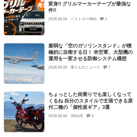
変身!! グリルマーカーテープが最強な
件!!
2026.08.06
ベストカーWeb
2
脆弱な「空のガソリンスタンド」が積
極的に自衛する日！ 米空軍、大型機の
運用を一変させる防御システム構想
2026.08.06
乗りものニュース
7
ちょっとした街乗りでも楽しくなって
くるね 自分のスタイルで主張できる原
付二種の「個性派ギア」3選
2026.08.06
VAGUE
3