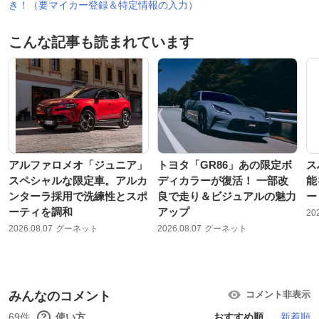
き！（要マイカー登録＆特定情報の入力）
こんな記事も読まれています
アルファロメオ「ジュニア」
トヨタ「GR86」あの限定ボ
ス
スペシャルな限定車。アルカ
ディカラーが復活！ 一部改
能
ンターラ採用で洗練性とスポ
良で走り＆ビジュアルの魅力
ー
ーティを調和
アップ
20
2026.08.07
グーネット
2026.08.07
グーネット
みんなのコメント
コメント非表示
69件
使い方
おすすめ順
新着順