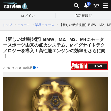
carview!
検索
通知
i
ログイン
ID新規取得
トップ
ニュース
業界ニュース
【新しい燃焼技術】BMW、M2、
【新しい燃焼技術】BMW、M2、M3、M4にモータ
ースポーツ由来の点火システム、Mイグナイトテク
ノロジーを導入！高性能エンジンの効率をさらに向
上
2026.06.04 09:50
掲載
6