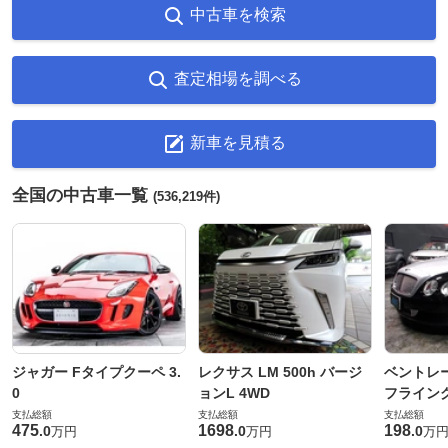
中古車を検索
査定相場を調べる
新車を見積る
全国の中古車一覧
(536,219件)
ジャガー Fタイプクーペ 3.
レクサス LM 500h バージ
ベントレ
0
ョンL 4WD
フライングス
支払総額
支払総額
支払総額
475
1698
198
.
0
.
0
.
0
万円
万円
万