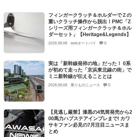
フィンガークラッチ＆ホルダーでＺの
重いクラッチ操作から脱出！PMC「Z
シリーズ用フィンガークラッチ＆ホル
ダーセット」【Heritage&Legends】
2026.08.08
webオートバイ
0
実は「新幹線発祥の地」だった！ 0系
が初めて走った「京浜東北線の街」で
ミニ新幹線が伝えることとは
2026.08.08
乗りものニュース
0
【見逃し厳禁】漆黒の4気筒発売から2
00馬力ハブステアインプレまで! カワ
サキファン必見の7月注目ニュースま
とめ