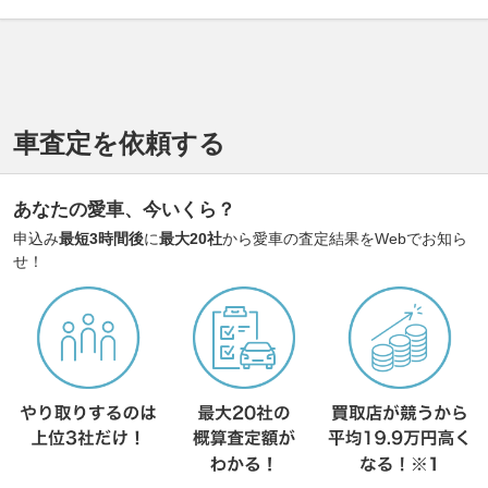
車査定を依頼する
あなたの愛車、今いくら？
申込み
最短3時間後
に
最大20社
から愛車の査定結果をWebでお知ら
せ！