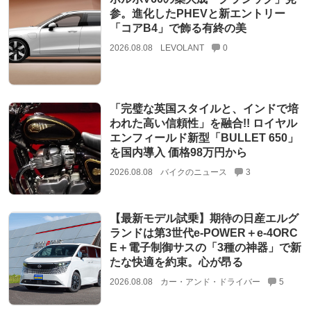
参。進化したPHEVと新エントリー
「コアB4」で飾る有終の美
2026.08.08
LEVOLANT
0
「完璧な英国スタイルと、インドで培
われた高い信頼性」を融合!! ロイヤル
エンフィールド新型「BULLET 650」
を国内導入 価格98万円から
2026.08.08
バイクのニュース
3
【最新モデル試乗】期待の日産エルグ
ランドは第3世代e-POWER＋e-4ORC
E＋電子制御サスの「3種の神器」で新
たな快適を約束。心が昂る
2026.08.08
カー・アンド・ドライバー
5