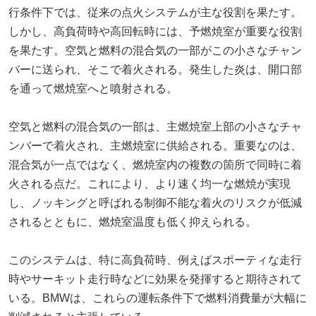
行条件下では、従来の点火システムが主な役割を果たす。
しかし、高負荷時や高回転時には、予燃焼室が重要な役割
を果たす。空気と燃料の混合気の一部がこの小さなチャン
バーに送られ、そこで着火される。発生した炎は、開口部
を通って燃焼室へと噴射される。
空気と燃料の混合気の一部は、主燃焼室上部の小さなチャ
ンバーで着火され、主燃焼室に供給される。重要なのは、
混合気が一点ではなく、燃焼室内の複数の箇所で同時に着
火される点だ。これにより、より速く均一な燃焼が実現
し、ノッキングと呼ばれる制御不能な着火のリスクが低減
されるとともに、燃焼室温度も低く抑えられる。
このシステムは、特に高負荷時、例えばスポーティな走行
時やサーキット走行時などに効果を発揮すると期待されて
いる。BMWは、これらの運転条件下で燃料消費量が大幅に