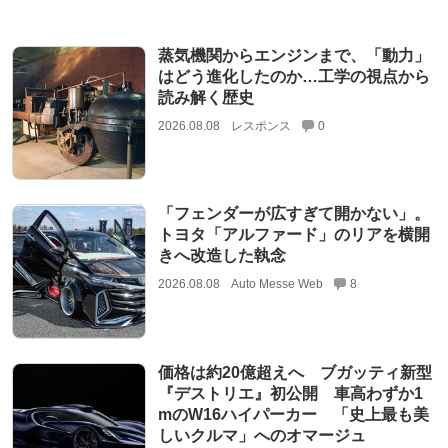
蒸気機関からエンジンまで、「動力」
はどう進化したのか…工学の視点から
読み解く歴史
2026.08.08
レスポンス
0
「フェンダーが広すぎて開かない」。
トヨタ「アルファード」のリアを横開
きへ改造した執念
2026.08.08
Auto Messe Web
8
価格は約20億超えへ ブガッティ新型
『デストリエ』初公開 車高わずか1
mのW16ハイパーカー 「史上最も美
しいクルマ」へのオマージュ