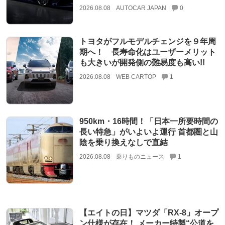
2026.08.08
AUTOCAR JAPAN
0
トヨタがフルモデルチェンジを９年周
期へ！ 長寿命化はユーザーメリット
も大きいが開発側の難易度も高い!!
2026.08.08
WEB CARTOP
1
950km・16時間！「日本一所要時間の
長い特急」がいよいよ運行 首都圏と山
陰を乗り換えなしで直結
2026.08.08
乗りものニュース
1
【エイトの日】マツダ「RX-8」オープ
ン仕様が存在！ メーカー特製“公道を