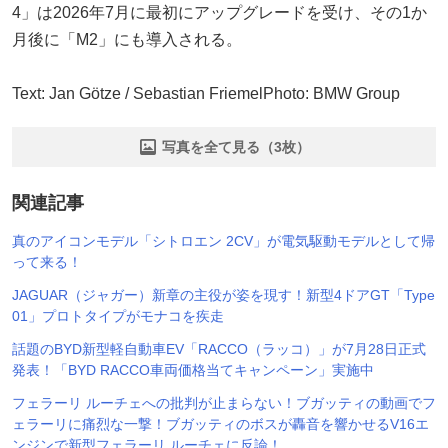
4」は2026年7月に最初にアップグレードを受け、その1か
月後に「M2」にも導入される。
Text: Jan Götze / Sebastian FriemelPhoto: BMW Group
写真を全て見る（3枚）
関連記事
真のアイコンモデル「シトロエン 2CV」が電気駆動モデルとして帰
って来る！
JAGUAR（ジャガー）新章の主役が姿を現す！新型4ドアGT「Type
01」プロトタイプがモナコを疾走
話題のBYD新型軽自動車EV「RACCO（ラッコ）」が7月28日正式
発表！「BYD RACCO車両価格当てキャンペーン」実施中
フェラーリ ルーチェへの批判が止まらない！ブガッティの動画でフ
ェラーリに痛烈な一撃！ブガッティのボスが轟音を響かせるV16エ
ンジンで新型フェラーリ ルーチェに反論！