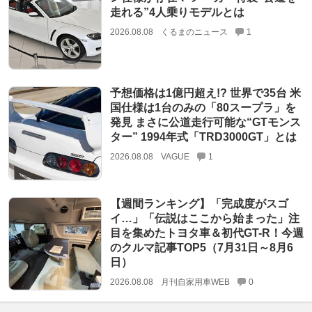
走れる”4人乗りモデルとは
2026.08.08
くるまのニュース
1
予想価格は1億円超え!? 世界で35台 米
国仕様は1台のみの「80スープラ」を
発見 まさに公道走行可能な“GTモンス
ター” 1994年式「TRD3000GT」とは
2026.08.08
VAGUE
1
【週間ランキング】「完成度がスゴ
イ…」「伝説はここから始まった」注
目を集めたトヨタ車＆初代GT-R！今週
のクルマ記事TOP5（7月31日～8月6
日）
2026.08.08
月刊自家用車WEB
0