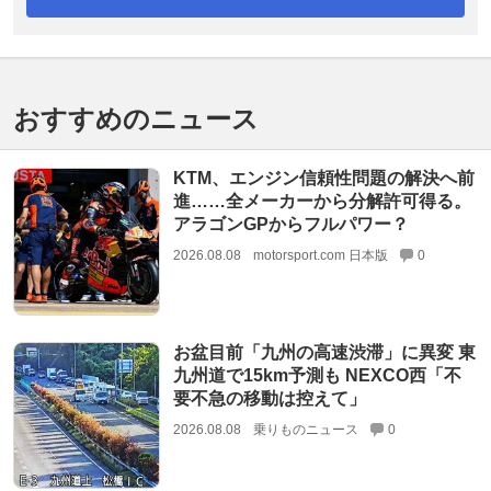
おすすめのニュース
KTM、エンジン信頼性問題の解決へ前
進……全メーカーから分解許可得る。
アラゴンGPからフルパワー？
2026.08.08
motorsport.com 日本版
0
お盆目前「九州の高速渋滞」に異変 東
九州道で15km予測も NEXCO西「不
要不急の移動は控えて」
2026.08.08
乗りものニュース
0