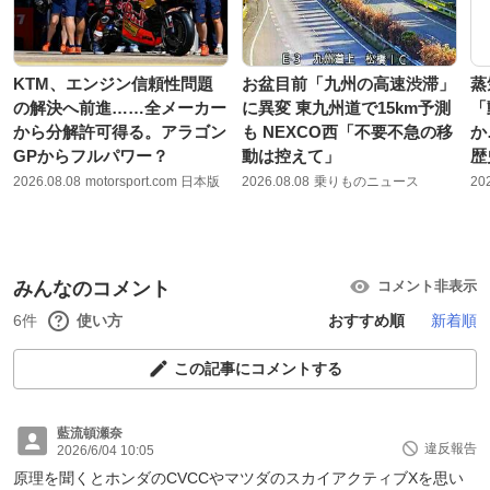
KTM、エンジン信頼性問題
お盆目前「九州の高速渋滞」
蒸
の解決へ前進……全メーカー
に異変 東九州道で15km予測
「
から分解許可得る。アラゴン
も NEXCO西「不要不急の移
か
GPからフルパワー？
動は控えて」
歴
2026.08.08
motorsport.com 日本版
2026.08.08
乗りものニュース
20
みんなのコメント
コメント非表示
6件
使い方
おすすめ順
新着順
この記事にコメントする
藍流頓瀬奈
違反報告
2026/6/04 10:05
原理を聞くとホンダのCVCCやマツダのスカイアクティブXを思い