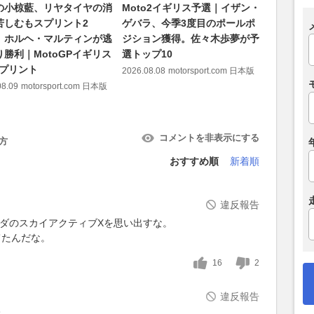
の小椋藍、リヤタイヤの消
Moto2イギリス予選｜イザン・
Moto3
苦しむもスプリント2
ゲバラ、今季3度目のポールポ
ト・オグ
 ホルヘ・マルティンが逃
ジション獲得。佐々木歩夢が予
ル！ 山中
り勝利｜MotoGPイギリス
選トップ10
番手中団
スプリント
2026.08.08
motorsport.com 日本版
2026.08.08
08.09
motorsport.com 日本版
コメントを非表示にする
方
おすすめ順
新着順
違反報告
ツダのスカイアクティブXを思い出すな。
てたんだな。
16
2
違反報告