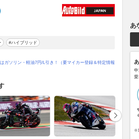
あ
ー
#ハイブリッド
はガソリン・軽油7円/L引き！（要マイカー登録＆特定情報
申
愛
す
※