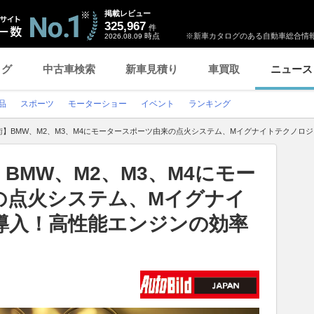
掲載レビュー
325,967
件
時点
※新車カタログのある自動車総合情報
2026.08.09
ログ
中古車検索
新車見積り
車買取
ニュース
品
スポーツ
モーターショー
イベント
ランキング
術】BMW、M2、M3、M4にモータースポーツ由来の点火システム、Mイグナイトテクノロ
BMW、M2、M3、M4にモー
の点火システム、Mイグナイ
導入！高性能エンジンの効率