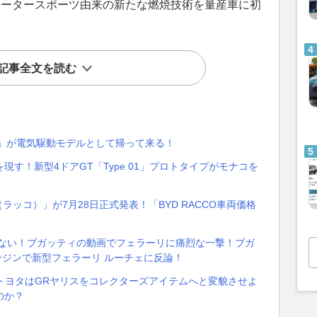
り、モータースポーツ由来の新たな燃焼技術を量産車に初
記事全文を読む
V」が電気駆動モデルとして帰って来る！
現す！新型4ドアGT「Type 01」プロトタイプがモナコを
（ラッコ）」が7月28日正式発表！「BYD RACCO車両価格
らない！ブガッティの動画でフェラーリに痛烈な一撃！ブガ
ンジンで新型フェラーリ ルーチェに反論！
トヨタはGRヤリスをコレクターズアイテムへと変貌させよ
のか？