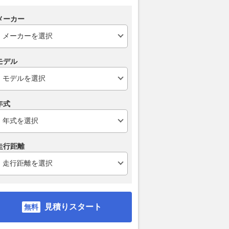
イギリス予選｜スコッ
新型CX-5対フォレスター!! 人
スーパーGT
デン、今季初ポー
気国産SUVのポイントは上質感
れた？ スー
メーカー
琉聖、Q2直行も12
か悪路性能か？
第8戦で予選Q
スタート
祐、表情も明
2026.08.08
ベストカーWeb
うメンタルで
motorsport.com 日本版
モデル
2026.08.08
mot
年式
走行距離
見積りスタート