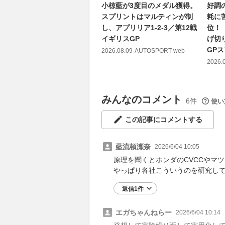
小椋藍が3度目のメダル獲得。
好調
スプリントはマルティンが制
耗に
し、アプリリア1-2-3／第12戦
位！
イギリスGP
げ切
GP
2026.08.09
AUTOSPORT web
2026.
みんなのコメント
6件
使い
この記事にコメントする
藍流頓瀬奈
2026/6/04 10:05
原理を聞くとホンダのCVCCやマ
やっぱり各社こういうのを研究し
返信1件
エガちゃんねらー
2026/6/04 10:14