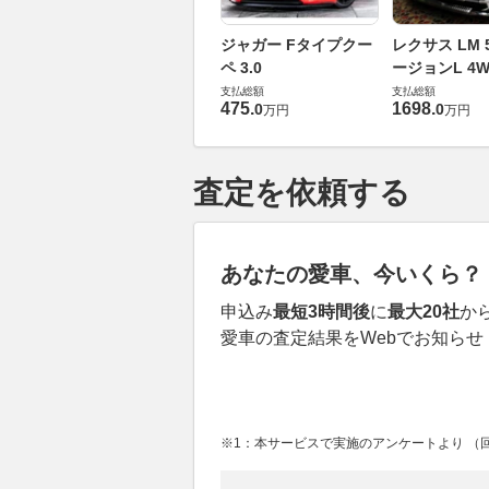
ジャガー Fタイプクー
レクサス LM 5
ペ 3.0
ージョンL 4W
支払総額
支払総額
475
.
1698
.
0
0
万円
万円
査定を依頼する
あなたの愛車、今いくら？
申込み
最短3時間後
に
最大20社
か
愛車の査定結果をWebでお知らせ
※1：本サービスで実施のアンケートより （回答