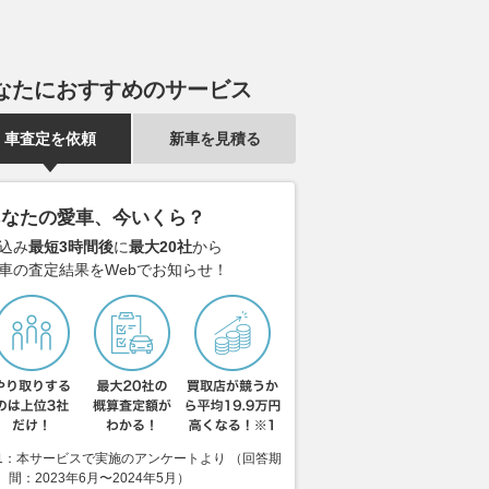
なたにおすすめのサービス
車査定を依頼
新車を見積る
あなたの愛車、今いくら？
込み
最短3時間後
に
最大20社
から
車の査定結果をWebでお知らせ！
1：本サービスで実施のアンケートより （回答期
間：2023年6月〜2024年5月）