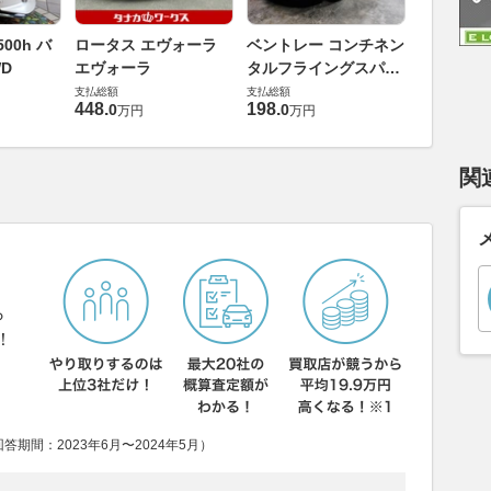
ダイハツ 
00h バ
ロータス エヴォーラ
ベントレー コンチネン
バス 66
D
エヴォーラ
タルフライングスパー
G
支払総額
6.0 4WD
支払総額
支払総額
169
.
9
万円
448
.
198
.
0
0
万円
万円
関
ら
！
期間：2023年6月〜2024年5月）