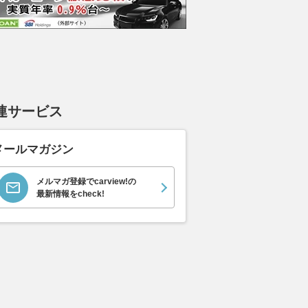
ムーヴキャン
ロールスロイス ゴース
ホンダ NSX 3.0
アスト
0 ストライプス
ト ロールスロイス ゴ
V8 
支払総額
898
.
0
万円
ースト(第1世代 / RR4)
ーツシ
支払総額
支払総額
905
.
589
.
1
0
万円
連サービス
メールマガジン
メルマガ登録でcarview!の
最新情報をcheck!