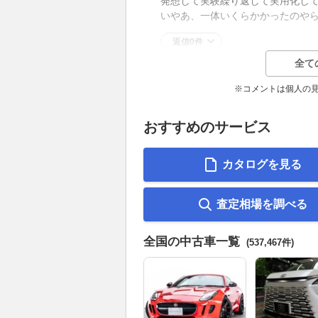
発想して実験繰り返して実用化し
いやあ、一体いくらかかったのや
返信0件
全て
※コメントは個人の
おすすめのサービス
カタログを見る
査定相場を調べる
全国の中古車一覧
(537,467件)