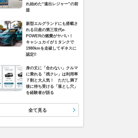
れ始めた“遠出レジャー”の前
提
新型エルグランドにも搭載さ
れる日産の第三世代e-
POWERの燃費がヤバい！
キャシュカイが１タンクで
1980kmを走破してギネスに
認定!!
身の丈に「合わない」クルマ
に乗れる「残クレ」は利用率
７割と大人気！ ただし満了
後に待ち受ける「落とし穴」
を経験者が語る
全て見る