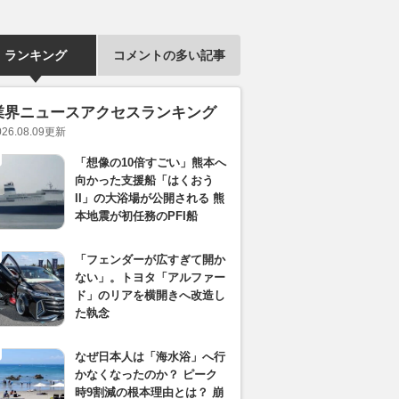
ランキング
コメントの多い記事
業界ニュースアクセスランキング
026.08.09
更新
「想像の10倍すごい」熊本へ
向かった支援船「はくおう
II」の大浴場が公開される 熊
本地震が初任務のPFI船
「フェンダーが広すぎて開か
ない」。トヨタ「アルファー
ド」のリアを横開きへ改造し
た執念
なぜ日本人は「海水浴」へ行
かなくなったのか？ ピーク
時9割減の根本理由とは？ 崩