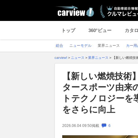
トップ
360°ビュー
カタ
総合
ニューモデル
業界ニュース
カー用
carview!
>
ニュース
>
業界ニュース
>
【新しい燃焼技
【新しい燃焼技術】
タースポーツ由来
トテクノロジーを
をさらに向上
2026.06.04 09:50
掲載
6