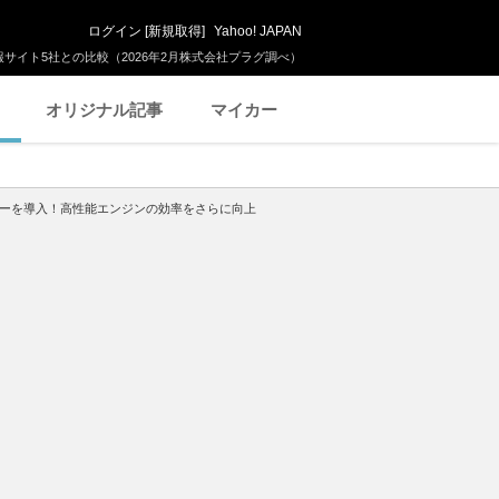
ログイン
[
新規取得
]
Yahoo! JAPAN
サイト5社との比較（2026年2月株式会社プラグ調べ）
オリジナル記事
マイカー
ジーを導入！高性能エンジンの効率をさらに向上