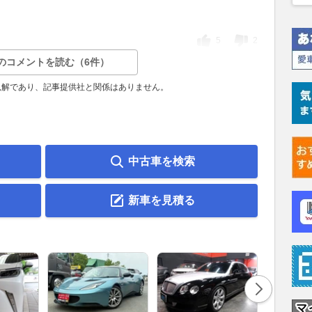
て
ら
5
2
のコメントを読む（6件）
見解であり、記事提供社と関係はありません。
中古車を検索
新車を見積る