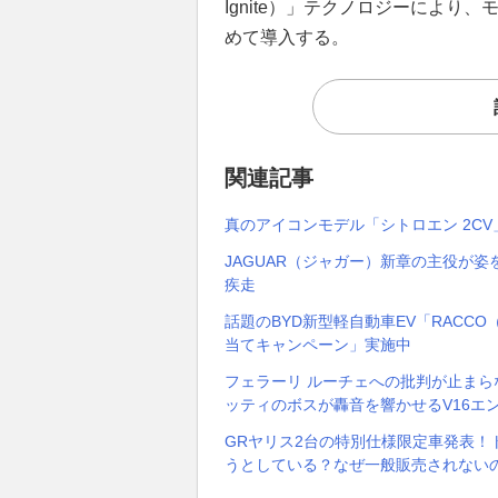
Ignite）」テクノロジーによ
めて導入する。
関連記事
真のアイコンモデル「シトロエン 2C
JAGUAR（ジャガー）新章の主役が姿を
疾走
話題のBYD新型軽自動車EV「RACCO
当てキャンペーン」実施中
フェラーリ ルーチェへの批判が止ま
ッティのボスが轟音を響かせるV16エ
GRヤリス2台の特別仕様限定車発表！
うとしている？なぜ一般販売されない